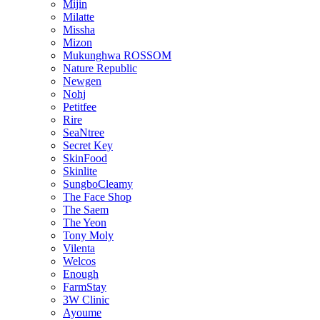
Mijin
Milatte
Missha
Mizon
Mukunghwa ROSSOM
Nature Republic
Newgen
Nohj
Petitfee
Rire
SeaNtree
Secret Key
SkinFood
Skinlite
SungboCleamy
The Face Shop
The Saem
The Yeon
Tony Moly
Vilenta
Welcos
Enough
FarmStay
3W Clinic
Ayoume