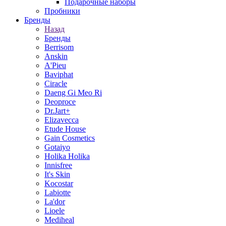
Подарочные наборы
Пробники
Бренды
Назад
Бренды
Berrisom
Anskin
A'Pieu
Baviphat
Ciracle
Daeng Gi Meo Ri
Deoproce
Dr.Jart+
Elizavecca
Etude House
Gain Cosmetics
Gotaiyo
Holika Holika
Innisfree
It's Skin
Kocostar
Labiotte
La'dor
Lioele
Mediheal