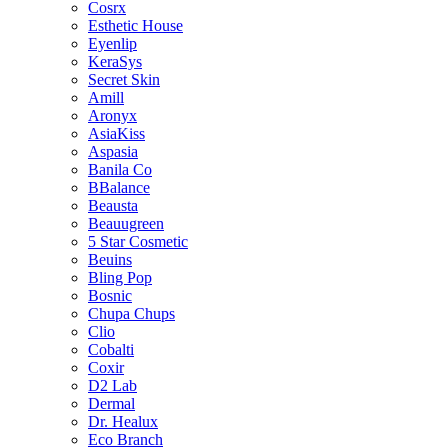
Cosrx
Esthetic House
Eyenlip
KeraSys
Secret Skin
Amill
Aronyx
AsiaKiss
Aspasia
Banila Co
BBalance
Beausta
Beauugreen
5 Star Cosmetic
Beuins
Bling Pop
Bosnic
Chupa Chups
Clio
Cobalti
Coxir
D2 Lab
Dermal
Dr. Healux
Eco Branch