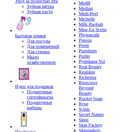
Уход за полостью рта
MedB
Зубная щётка
Median
Зубная паста
Medi-Peel
Michelle
Milk Baobab
Mise En Scene
Phytoncide
Бытовая химия
Pigeon
Для посуды
Prreti
Для помещений
Purederm
Для стирки
Purito
Мыло
Pyunkang Yul
хозяйственное
Real Beauty
Realskin
Richenna
Rivecowe
Идеи для подарков
Beyond
Подарочные
Beauty
сертификаты
Rocket Soap
Подарочные
Ryoe
наборы
Scinic
Secret Nature
Singi
Skin Factory
Skinmakers
Пробники