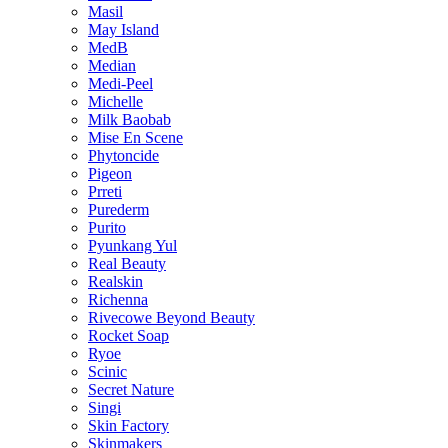
Masil
May Island
MedB
Median
Medi-Peel
Michelle
Milk Baobab
Mise En Scene
Phytoncide
Pigeon
Prreti
Purederm
Purito
Pyunkang Yul
Real Beauty
Realskin
Richenna
Rivecowe Beyond Beauty
Rocket Soap
Ryoe
Scinic
Secret Nature
Singi
Skin Factory
Skinmakers