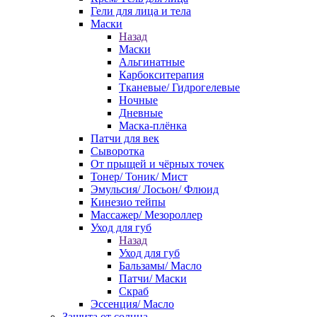
Гели для лица и тела
Маски
Назад
Маски
Альгинатные
Карбокситерапия
Тканевые/ Гидрогелевые
Ночные
Дневные
Маска-плёнка
Патчи для век
Сыворотка
От прыщей и чёрных точек
Тонер/ Тоник/ Мист
Эмульсия/ Лосьон/ Флюид
Кинезио тейпы
Массажер/ Мезороллер
Уход для губ
Назад
Уход для губ
Бальзамы/ Масло
Патчи/ Маски
Скраб
Эссенция/ Масло
Защита от солнца