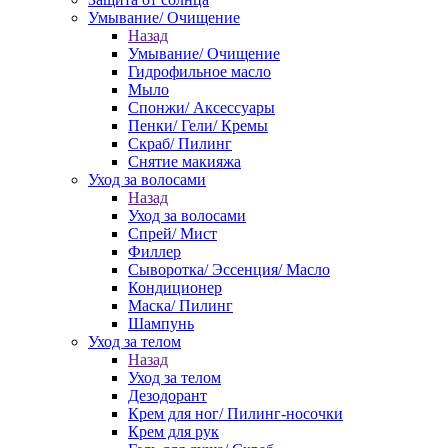
Умывание/ Очищение
Назад
Умывание/ Очищение
Гидрофильное масло
Мыло
Спонжи/ Аксессуары
Пенки/ Гели/ Кремы
Скраб/ Пилинг
Снятие макияжа
Уход за волосами
Назад
Уход за волосами
Спрей/ Мист
Филлер
Сыворотка/ Эссенция/ Масло
Кондиционер
Маска/ Пилинг
Шампунь
Уход за телом
Назад
Уход за телом
Дезодорант
Крем для ног/ Пилинг-носочки
Крем для рук