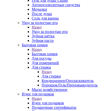
Гель для душа/ Скраб
Антицеллюлитные средства
Мочалки
После душа
Соль для ванны
Уход за полостью рта
Назад
Уход за полостью рта
Зубная щётка
Зубная паста
Бытовая химия
Назад
Бытовая химия
Для посуды
Для помещений
Для стирки
Назад
Для стирки
Кондиционер/Ополаскиватель
Порошок/Гель/Пятновыводитель
Мыло хозяйственное
Идеи для подарков
Назад
Идеи для подарков
Подарочные сертификаты