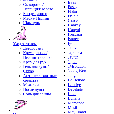
Evas
Сыворотка/
Fascy
Эссенция/ Масло
Flalia
Кондиционер
Frudia
Маска/ Пилинг
Grace
Шампунь
Hankey
Hanyul
Headspa
Isntree
Iyoub
Уход за телом
J:ON
Дезодорант
Japonica
Крем для ног/
Jayjun
Пилинг-носочки
Jigott
Крем для рук
JMsolution
Гель для душа/
Joong Won
Скраб
Jungnani
Антицеллюлитные
La Bellona
средства
Laneige
Мочалки
Lebelage
После душа
Lion
Соль для ванны
Lunaris
Mamonde
Masil
May Island