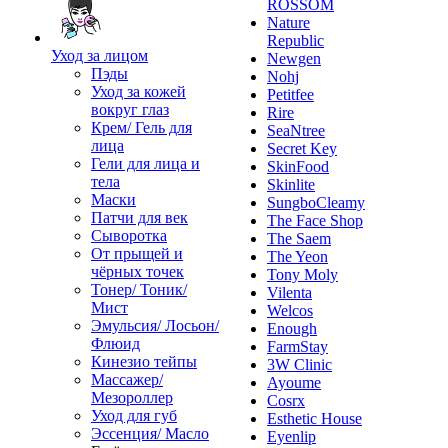
ROSSOM
Nature
Republic
Уход за лицом
Newgen
Пэды
Nohj
Уход за кожей
Petitfee
вокруг глаз
Rire
Крем/ Гель для
SeaNtree
лица
Secret Key
Гели для лица и
SkinFood
тела
Skinlite
Маски
SungboCleamy
Патчи для век
The Face Shop
Сыворотка
The Saem
От прыщей и
The Yeon
чёрных точек
Tony Moly
Тонер/ Тоник/
Vilenta
Мист
Welcos
Эмульсия/ Лосьон/
Enough
Флюид
FarmStay
Кинезио тейпы
3W Clinic
Массажер/
Ayoume
Мезороллер
Cosrx
Уход для губ
Esthetic House
Эссенция/ Масло
Eyenlip