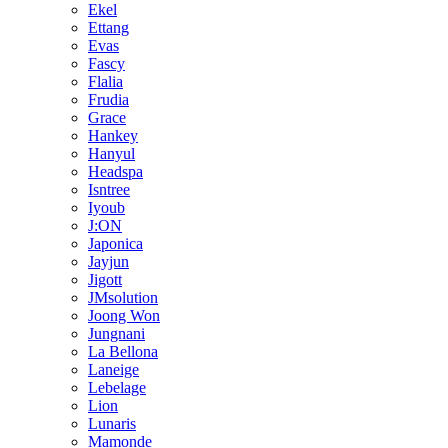
Ekel
Ettang
Evas
Fascy
Flalia
Frudia
Grace
Hankey
Hanyul
Headspa
Isntree
Iyoub
J:ON
Japonica
Jayjun
Jigott
JMsolution
Joong Won
Jungnani
La Bellona
Laneige
Lebelage
Lion
Lunaris
Mamonde