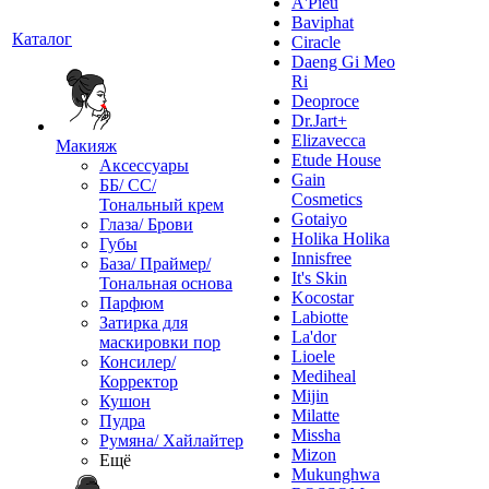
A'Pieu
Baviphat
Каталог
Ciracle
Daeng Gi Meo
Ri
Deoproce
Dr.Jart+
Elizavecca
Макияж
Etude House
Аксессуары
Gain
ББ/ СС/
Cosmetics
Тональный крем
Gotaiyo
Глаза/ Брови
Holika Holika
Губы
Innisfree
База/ Праймер/
It's Skin
Тональная основа
Kocostar
Парфюм
Labiotte
Затирка для
La'dor
маскировки пор
Lioele
Консилер/
Mediheal
Корректор
Mijin
Кушон
Milatte
Пудра
Missha
Румяна/ Хайлайтер
Mizon
Ещё
Mukunghwa