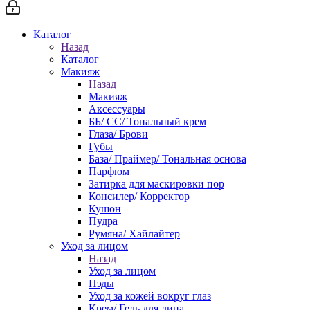
Каталог
Назад
Каталог
Макияж
Назад
Макияж
Аксессуары
ББ/ СС/ Тональный крем
Глаза/ Брови
Губы
База/ Праймер/ Тональная основа
Парфюм
Затирка для маскировки пор
Консилер/ Корректор
Кушон
Пудра
Румяна/ Хайлайтер
Уход за лицом
Назад
Уход за лицом
Пэды
Уход за кожей вокруг глаз
Крем/ Гель для лица