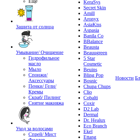
Ещё
KeraSys
Secret Skin
Amill
Aronyx
AsiaKiss
Защита от солнца
Aspasia
Banila Co
BBalance
Beausta
Умывание/ Очищение
Beauugreen
Гидрофильное
5 Star
масло
Cosmetic
Мыло
Beuins
Спонжи/
Bling Pop
Новости
Бл
Аксессуары
Bosnic
Пенки/ Гели/
Chupa Chups
Кремы
Clio
Скраб/ Пилинг
Cobalti
Снятие макияжа
Coxir
D2 Lab
Dermal
Dr. Healux
Eco Branch
Уход за волосами
Ekel
Спрей/ Мист
Ettang
Филлер