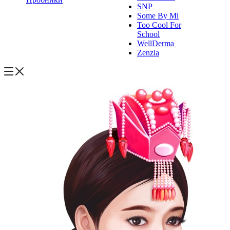
SNP
Some By Mi
Too Cool For
School
WellDerma
Zenzia