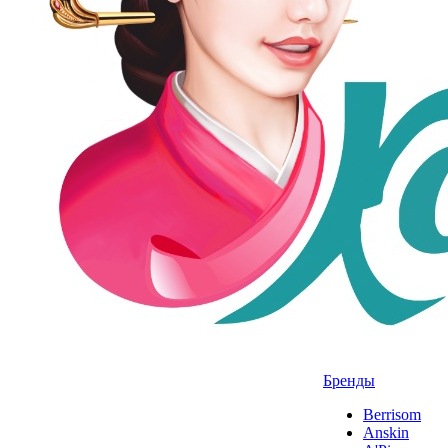
Бренды
Berrisom
Anskin