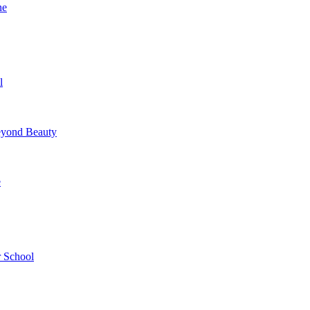
ne
l
yond Beauty
e
 School