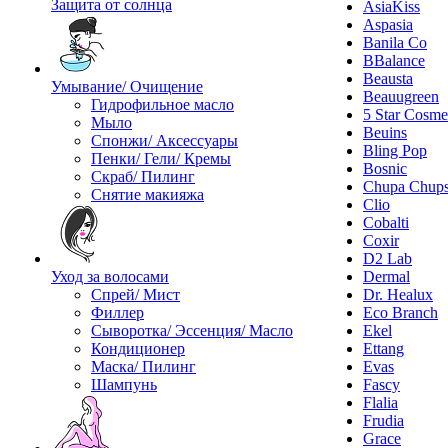
Защита от солнца
AsiaKiss
Aspasia
Banila Co
BBalance
Beausta
Умывание/ Очищение
Beauugreen
Гидрофильное масло
5 Star Cosme
Мыло
Beuins
Спонжи/ Аксессуары
Bling Pop
Пенки/ Гели/ Кремы
Bosnic
Скраб/ Пилинг
Chupa Chup
Снятие макияжа
Clio
Cobalti
Coxir
D2 Lab
Уход за волосами
Dermal
Спрей/ Мист
Dr. Healux
Филлер
Eco Branch
Сыворотка/ Эссенция/ Масло
Ekel
Кондиционер
Ettang
Маска/ Пилинг
Evas
Шампунь
Fascy
Flalia
Frudia
Grace