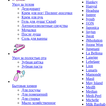
Hankey
Уход за телом
Hanyul
Дезодорант
Headspa
Крем для ног/ Пилинг-носочки
Isntree
Крем для рук
Iyoub
Гель для душа/ Скраб
J:ON
Антицеллюлитные средства
Japonica
Мочалки
Jayjun
После душа
Jigott
Соль для ванны
JMsolution
Joong Won
Jungnani
La Bellona
Laneige
Уход за полостью рта
Lebelage
Зубная щётка
Lion
Зубная паста
Lunaris
Mamonde
Masil
May Island
Бытовая химия
MedB
Для посуды
Median
Для помещений
Medi-Peel
Для стирки
Michelle
Мыло хозяйственное
Milk Baobab