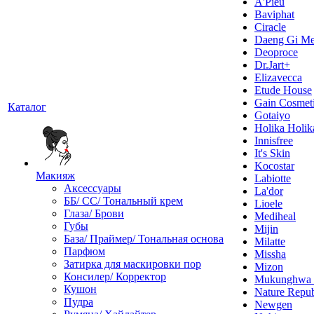
A'Pieu
Baviphat
Ciracle
Daeng Gi Me
Deoproce
Dr.Jart+
Elizavecca
Etude House
Gain Cosmet
Каталог
Gotaiyo
Holika Holik
Innisfree
It's Skin
Kocostar
Макияж
Labiotte
Аксессуары
La'dor
ББ/ СС/ Тональный крем
Lioele
Глаза/ Брови
Mediheal
Губы
Mijin
База/ Праймер/ Тональная основа
Milatte
Парфюм
Missha
Затирка для маскировки пор
Mizon
Консилер/ Корректор
Mukunghw
Кушон
Nature Repub
Пудра
Newgen