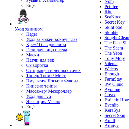
Румяна/ Хайлайтер
Nohj
Ещё
Petitfee
Rire
SeaNtree
Secret Key
SkinFood
Уход за лицом
Skinlite
Пэды
SungboClea
Уход за кожей вокруг глаз
The Face Sh
Крем/ Гель для лица
The Saem
Гели для лица и тела
The Yeon
Маски
Tony Moly
Патчи для век
Vilenta
Сыворотка
Welcos
От прыщей и чёрных точек
Enough
Тонер/ Тоник/ Мист
FarmStay
Эмульсия/ Лосьон/ Флюид
3W Clinic
Кинезио тейпы
Ayoume
Массажер/ Мезороллер
Cosrx
Уход для губ
Esthetic Hou
Эссенция/ Масло
Eyenlip
Ещё
KeraSys
Secret Skin
Amill
Aronyx