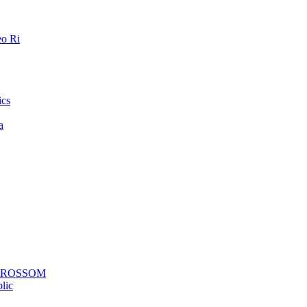
o Ri
ics
a
a ROSSOM
lic