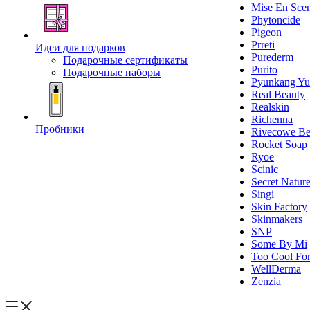
Mise En Sce
Phytoncide
Pigeon
Prreti
Идеи для подарков
Purederm
Подарочные сертификаты
Purito
Подарочные наборы
Pyunkang Yu
Real Beauty
Realskin
Richenna
Пробники
Rivecowe Be
Rocket Soap
Ryoe
Scinic
Secret Natur
Singi
Skin Factory
Skinmakers
SNP
Some By Mi
Too Cool For
WellDerma
Zenzia