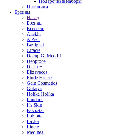
Подарочные наборы
Пробники
Бренды
Назад
Бренды
Berrisom
Anskin
A'Pieu
Baviphat
Ciracle
Daeng Gi Meo Ri
Deoproce
Dr.Jart+
Elizavecca
Etude House
Gain Cosmetics
Gotaiyo
Holika Holika
Innisfree
It's Skin
Kocostar
Labiotte
La'dor
Lioele
Mediheal