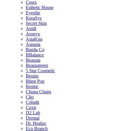
Cosrx
Esthetic House
Eyenlip
KeraSys
Secret Skin
Amill
Aronyx
AsiaKiss
Aspasia
Banila Co
BBalance
Beausta
Beauugreen
5 Star Cosmetic
Beuins
Bling Pop
Bosnic
Chupa Chups
Clio
Cobalti
Coxir
D2 Lab
Dermal
Dr. Healux
Eco Branch