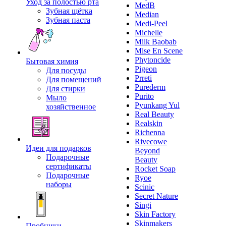
Уход за полостью рта
MedB
Зубная щётка
Median
Зубная паста
Medi-Peel
Michelle
Milk Baobab
Mise En Scene
Phytoncide
Бытовая химия
Pigeon
Для посуды
Prreti
Для помещений
Purederm
Для стирки
Purito
Мыло
Pyunkang Yul
хозяйственное
Real Beauty
Realskin
Richenna
Rivecowe
Идеи для подарков
Beyond
Подарочные
Beauty
сертификаты
Rocket Soap
Подарочные
Ryoe
наборы
Scinic
Secret Nature
Singi
Skin Factory
Skinmakers
Пробники