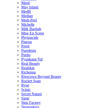
Masil
May Island
MedB
Median
Medi-Peel
Michelle
Milk Baobab
Mise En Scene
Phytoncide
Pigeon
Prreti
Purederm
Purito
Pyunkang Yul
Real Beauty
Realskin
Richenna
Rivecowe Beyond Beauty
Rocket Soap
Ryoe
Scinic
Secret Nature
Singi
Skin Factory
Skinmakers