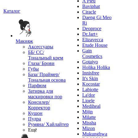
A'Pieu
Baviphat
Каталог
Ciracle
Daeng Gi Meo
Ri
Deoproce
Dr.Jart+
Elizavecca
Макияж
Etude House
Аксессуары
Gain
ББ/ СС/
Cosmetics
Тональный крем
Gotaiyo
Глаза/ Брови
Holika Holika
Губы
Innisfree
База/ Праймер/
It's Skin
Тональная основа
Kocostar
Парфюм
Labiotte
Затирка для
La'dor
маскировки пор
Lioele
Консилер/
Mediheal
Корректор
Mijin
Кушон
Milatte
Пудра
Missha
Румяна/ Хайлайтер
Mizon
Ещё
Mukunghwa