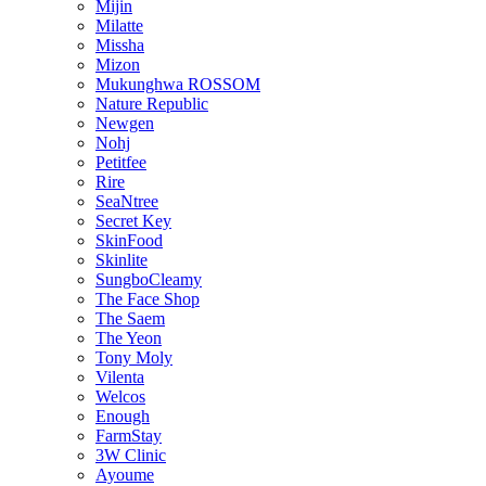
Mijin
Milatte
Missha
Mizon
Mukunghwa ROSSOM
Nature Republic
Newgen
Nohj
Petitfee
Rire
SeaNtree
Secret Key
SkinFood
Skinlite
SungboCleamy
The Face Shop
The Saem
The Yeon
Tony Moly
Vilenta
Welcos
Enough
FarmStay
3W Clinic
Ayoume