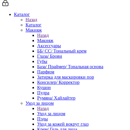
Каталог
Назад
Каталог
Макияж
Назад
Макияж
Аксессуары
ББ/ СС/ Тональный крем
Глаза/ Брови
Губы
База/ Праймер/ Тональная основа
Парфюм
Затирка для маскировки пор
Консилер/ Корректор
Кушон
Пудра
Румяна/ Хайлайтер
Уход за лицом
Назад
Уход за лицом
Пэды
Уход за кожей вокруг глаз
Крем/ Гель для лица