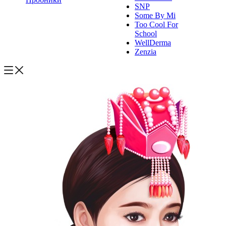
SNP
Some By Mi
Too Cool For
School
WellDerma
Zenzia