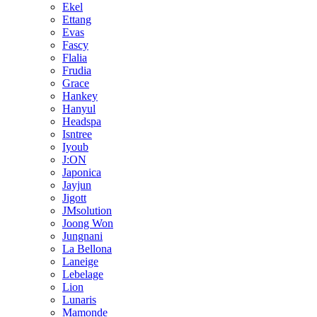
Ekel
Ettang
Evas
Fascy
Flalia
Frudia
Grace
Hankey
Hanyul
Headspa
Isntree
Iyoub
J:ON
Japonica
Jayjun
Jigott
JMsolution
Joong Won
Jungnani
La Bellona
Laneige
Lebelage
Lion
Lunaris
Mamonde