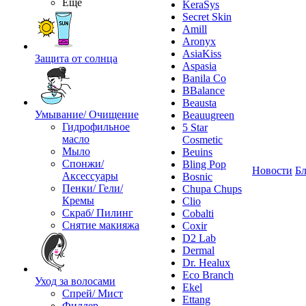
Ещё
KeraSys
Secret Skin
Amill
Aronyx
AsiaKiss
Защита от солнца
Aspasia
Banila Co
BBalance
Beausta
Умывание/ Очищение
Beauugreen
Гидрофильное
5 Star
масло
Cosmetic
Мыло
Beuins
Спонжи/
Bling Pop
Новости
Бл
Аксессуары
Bosnic
Пенки/ Гели/
Chupa Chups
Кремы
Clio
Скраб/ Пилинг
Cobalti
Снятие макияжа
Coxir
D2 Lab
Dermal
Dr. Healux
Eco Branch
Уход за волосами
Ekel
Спрей/ Мист
Ettang
Филлер