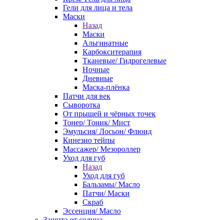
Гели для лица и тела
Маски
Назад
Маски
Альгинатные
Карбокситерапия
Тканевые/ Гидрогелевые
Ночные
Дневные
Маска-плёнка
Патчи для век
Сыворотка
От прыщей и чёрных точек
Тонер/ Тоник/ Мист
Эмульсия/ Лосьон/ Флюид
Кинезио тейпы
Массажер/ Мезороллер
Уход для губ
Назад
Уход для губ
Бальзамы/ Масло
Патчи/ Маски
Скраб
Эссенция/ Масло
Защита от солнца