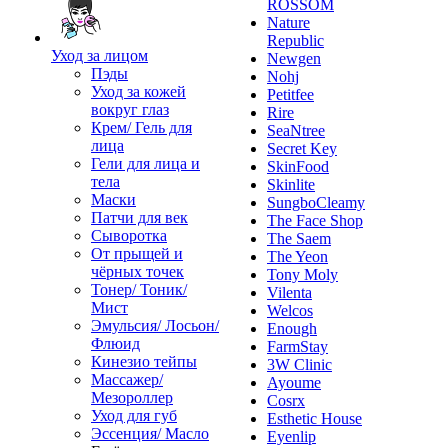
ROSSOM
Nature
Republic
Уход за лицом
Newgen
Пэды
Nohj
Уход за кожей
Petitfee
вокруг глаз
Rire
Крем/ Гель для
SeaNtree
лица
Secret Key
Гели для лица и
SkinFood
тела
Skinlite
Маски
SungboCleamy
Патчи для век
The Face Shop
Сыворотка
The Saem
От прыщей и
The Yeon
чёрных точек
Tony Moly
Тонер/ Тоник/
Vilenta
Мист
Welcos
Эмульсия/ Лосьон/
Enough
Флюид
FarmStay
Кинезио тейпы
3W Clinic
Массажер/
Ayoume
Мезороллер
Cosrx
Уход для губ
Esthetic House
Эссенция/ Масло
Eyenlip