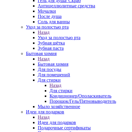
Гель для душа/ Скраб
Антицеллюлитные средства
Мочалки
После душа
Соль для ванны
Уход за полостью рта
Назад
Уход за полостью рта
Зубная щётка
Зубная паста
Бытовая химия
Назад
Бытовая химия
Для посуды
Для помещений
Для стирки
Назад
Для стирки
Кондиционер/Ополаскиватель
Порошок/Гель/Пятновыводитель
Мыло хозяйственное
Идеи для подарков
Назад
Идеи для подарков
Подарочные сертификаты