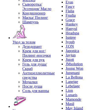
Evas
Сыворотка/
Fascy
Эссенция/ Масло
Flalia
Кондиционер
Frudia
Маска/ Пилинг
Grace
Шампунь
Hankey
Hanyul
Headspa
Isntree
Iyoub
Уход за телом
J:ON
Дезодорант
Japonica
Крем для ног/
Jayjun
Пилинг-носочки
Jigott
Крем для рук
JMsolution
Гель для душа/
Joong Won
Скраб
Jungnani
Антицеллюлитные
La Bellona
средства
Laneige
Мочалки
Lebelage
После душа
Lion
Соль для ванны
Lunaris
Mamonde
Masil
May Island