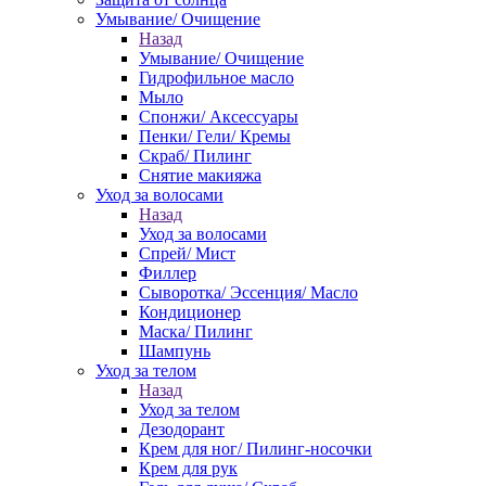
Умывание/ Очищение
Назад
Умывание/ Очищение
Гидрофильное масло
Мыло
Спонжи/ Аксессуары
Пенки/ Гели/ Кремы
Скраб/ Пилинг
Снятие макияжа
Уход за волосами
Назад
Уход за волосами
Спрей/ Мист
Филлер
Сыворотка/ Эссенция/ Масло
Кондиционер
Маска/ Пилинг
Шампунь
Уход за телом
Назад
Уход за телом
Дезодорант
Крем для ног/ Пилинг-носочки
Крем для рук