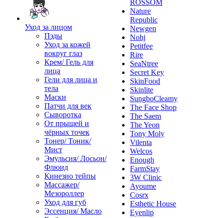
ROSSOM
Nature
Republic
Уход за лицом
Newgen
Пэды
Nohj
Уход за кожей
Petitfee
вокруг глаз
Rire
Крем/ Гель для
SeaNtree
лица
Secret Key
Гели для лица и
SkinFood
тела
Skinlite
Маски
SungboCleamy
Патчи для век
The Face Shop
Сыворотка
The Saem
От прыщей и
The Yeon
чёрных точек
Tony Moly
Тонер/ Тоник/
Vilenta
Мист
Welcos
Эмульсия/ Лосьон/
Enough
Флюид
FarmStay
Кинезио тейпы
3W Clinic
Массажер/
Ayoume
Мезороллер
Cosrx
Уход для губ
Esthetic House
Эссенция/ Масло
Eyenlip