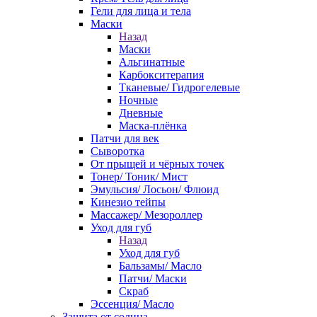
Гели для лица и тела
Маски
Назад
Маски
Альгинатные
Карбокситерапия
Тканевые/ Гидрогелевые
Ночные
Дневные
Маска-плёнка
Патчи для век
Сыворотка
От прыщей и чёрных точек
Тонер/ Тоник/ Мист
Эмульсия/ Лосьон/ Флюид
Кинезио тейпы
Массажер/ Мезороллер
Уход для губ
Назад
Уход для губ
Бальзамы/ Масло
Патчи/ Маски
Скраб
Эссенция/ Масло
Защита от солнца