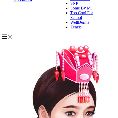
SNP
Some By Mi
Too Cool For
School
WellDerma
Zenzia