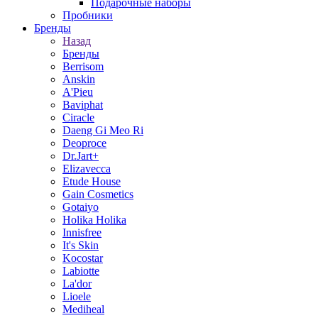
Подарочные наборы
Пробники
Бренды
Назад
Бренды
Berrisom
Anskin
A'Pieu
Baviphat
Ciracle
Daeng Gi Meo Ri
Deoproce
Dr.Jart+
Elizavecca
Etude House
Gain Cosmetics
Gotaiyo
Holika Holika
Innisfree
It's Skin
Kocostar
Labiotte
La'dor
Lioele
Mediheal