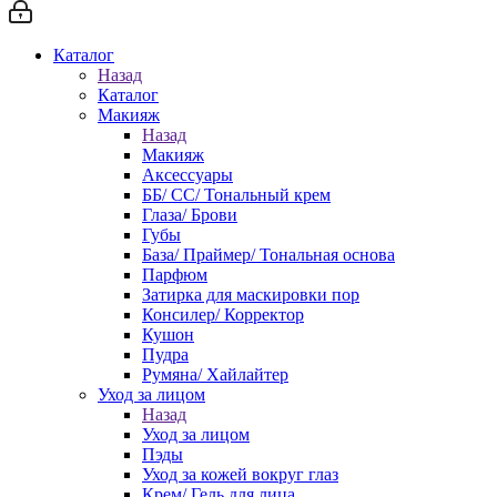
Каталог
Назад
Каталог
Макияж
Назад
Макияж
Аксессуары
ББ/ СС/ Тональный крем
Глаза/ Брови
Губы
База/ Праймер/ Тональная основа
Парфюм
Затирка для маскировки пор
Консилер/ Корректор
Кушон
Пудра
Румяна/ Хайлайтер
Уход за лицом
Назад
Уход за лицом
Пэды
Уход за кожей вокруг глаз
Крем/ Гель для лица