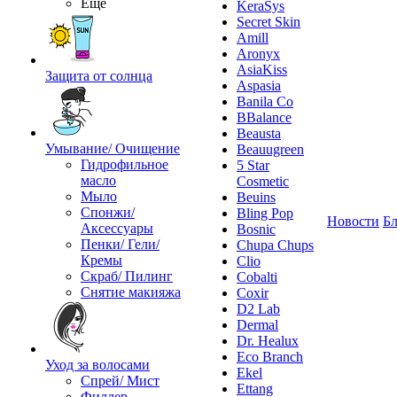
Ещё
KeraSys
Secret Skin
Amill
Aronyx
AsiaKiss
Защита от солнца
Aspasia
Banila Co
BBalance
Beausta
Умывание/ Очищение
Beauugreen
Гидрофильное
5 Star
масло
Cosmetic
Мыло
Beuins
Спонжи/
Bling Pop
Новости
Бл
Аксессуары
Bosnic
Пенки/ Гели/
Chupa Chups
Кремы
Clio
Скраб/ Пилинг
Cobalti
Снятие макияжа
Coxir
D2 Lab
Dermal
Dr. Healux
Eco Branch
Уход за волосами
Ekel
Спрей/ Мист
Ettang
Филлер