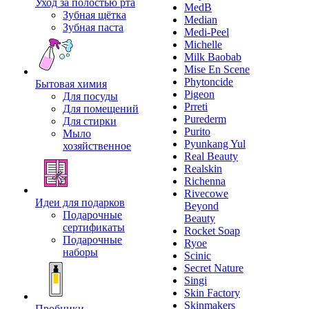
Уход за полостью рта
MedB
Зубная щётка
Median
Зубная паста
Medi-Peel
Michelle
Milk Baobab
Mise En Scene
Phytoncide
Бытовая химия
Pigeon
Для посуды
Prreti
Для помещений
Purederm
Для стирки
Purito
Мыло
Pyunkang Yul
хозяйственное
Real Beauty
Realskin
Richenna
Rivecowe
Идеи для подарков
Beyond
Подарочные
Beauty
сертификаты
Rocket Soap
Подарочные
Ryoe
наборы
Scinic
Secret Nature
Singi
Skin Factory
Skinmakers
Пробники