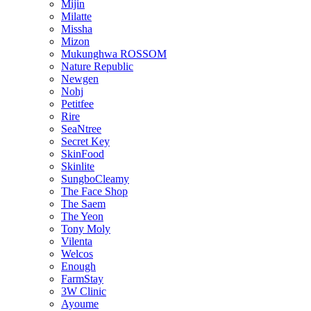
Mijin
Milatte
Missha
Mizon
Mukunghwa ROSSOM
Nature Republic
Newgen
Nohj
Petitfee
Rire
SeaNtree
Secret Key
SkinFood
Skinlite
SungboCleamy
The Face Shop
The Saem
The Yeon
Tony Moly
Vilenta
Welcos
Enough
FarmStay
3W Clinic
Ayoume