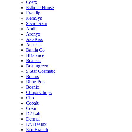
Cosrx
Esthetic House
Eyenlip
KeraSys
Secret Skin
Amill
Aronyx
AsiaKiss
Aspasia
Banila Co
BBalance
Beausta
Beauugreen
5 Star Cosmetic
Beuins
Bling Pop
Bosnic
Chupa Chups
Clio
Cobalti
Coxir
D2 Lab
Dermal
Dr. Healux
Eco Branch