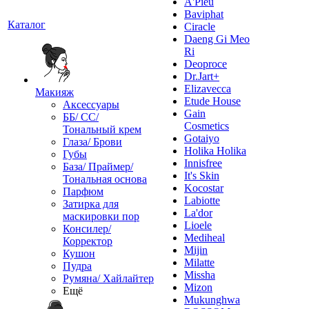
A'Pieu
Baviphat
Каталог
Ciracle
Daeng Gi Meo
Ri
Deoproce
Dr.Jart+
Elizavecca
Макияж
Etude House
Аксессуары
Gain
ББ/ СС/
Cosmetics
Тональный крем
Gotaiyo
Глаза/ Брови
Holika Holika
Губы
Innisfree
База/ Праймер/
It's Skin
Тональная основа
Kocostar
Парфюм
Labiotte
Затирка для
La'dor
маскировки пор
Lioele
Консилер/
Mediheal
Корректор
Mijin
Кушон
Milatte
Пудра
Missha
Румяна/ Хайлайтер
Mizon
Ещё
Mukunghwa