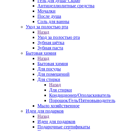
Гель для душа/ Скраб
Антицеллюлитные средства
Мочалки
После душа
Соль для ванны
Уход за полостью рта
Назад
Уход за полостью рта
Зубная щётка
Зубная паста
Бытовая химия
Назад
Бытовая химия
Для посуды
Для помещений
Для стирки
Назад
Для стирки
Кондиционер/Ополаскиватель
Порошок/Гель/Пятновыводитель
Мыло хозяйственное
Идеи для подарков
Назад
Идеи для подарков
Подарочные сертификаты