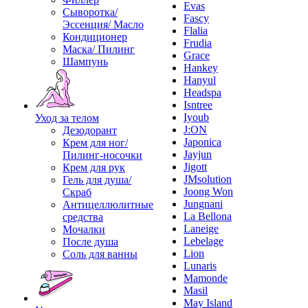
Evas
Сыворотка/
Fascy
Эссенция/ Масло
Flalia
Кондиционер
Frudia
Маска/ Пилинг
Grace
Шампунь
Hankey
Hanyul
Headspa
Isntree
Iyoub
Уход за телом
J:ON
Дезодорант
Japonica
Крем для ног/
Jayjun
Пилинг-носочки
Jigott
Крем для рук
JMsolution
Гель для душа/
Joong Won
Скраб
Jungnani
Антицеллюлитные
La Bellona
средства
Laneige
Мочалки
Lebelage
После душа
Lion
Соль для ванны
Lunaris
Mamonde
Masil
May Island