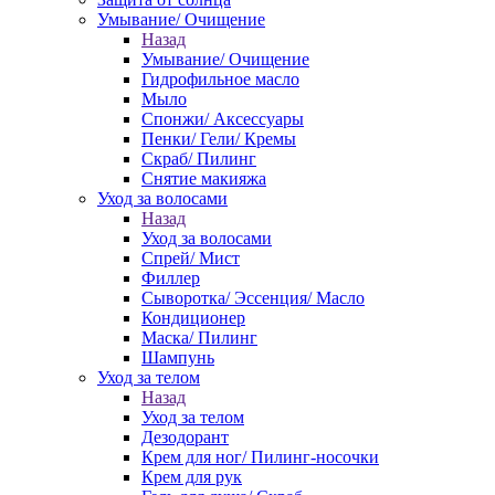
Умывание/ Очищение
Назад
Умывание/ Очищение
Гидрофильное масло
Мыло
Спонжи/ Аксессуары
Пенки/ Гели/ Кремы
Скраб/ Пилинг
Снятие макияжа
Уход за волосами
Назад
Уход за волосами
Спрей/ Мист
Филлер
Сыворотка/ Эссенция/ Масло
Кондиционер
Маска/ Пилинг
Шампунь
Уход за телом
Назад
Уход за телом
Дезодорант
Крем для ног/ Пилинг-носочки
Крем для рук