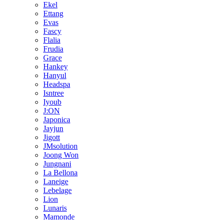
Ekel
Ettang
Evas
Fascy
Flalia
Frudia
Grace
Hankey
Hanyul
Headspa
Isntree
Iyoub
J:ON
Japonica
Jayjun
Jigott
JMsolution
Joong Won
Jungnani
La Bellona
Laneige
Lebelage
Lion
Lunaris
Mamonde