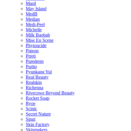
Masil
May Island
MedB
Median
Medi-Peel
Michelle
Milk Baobab
Mise En Scene
Phytoncide
Pigeon
Prreti
Purederm
Purito
Pyunkang Yul
Real Beauty
Realskin
Richenna
Rivecowe Beyond Beauty
Rocket Soap
Ryoe
Scinic
Secret Nature
Singi
Skin Factory
Skinmakers