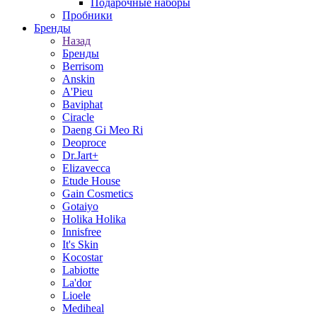
Подарочные наборы
Пробники
Бренды
Назад
Бренды
Berrisom
Anskin
A'Pieu
Baviphat
Ciracle
Daeng Gi Meo Ri
Deoproce
Dr.Jart+
Elizavecca
Etude House
Gain Cosmetics
Gotaiyo
Holika Holika
Innisfree
It's Skin
Kocostar
Labiotte
La'dor
Lioele
Mediheal