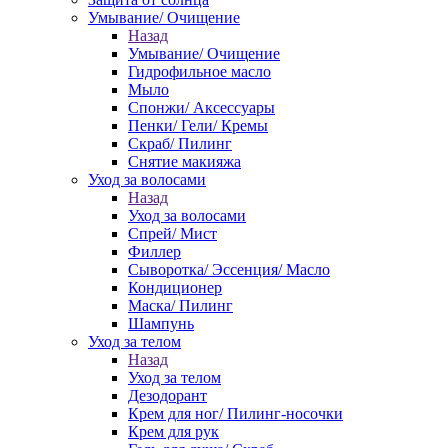
Умывание/ Очищение
Назад
Умывание/ Очищение
Гидрофильное масло
Мыло
Спонжи/ Аксессуары
Пенки/ Гели/ Кремы
Скраб/ Пилинг
Снятие макияжа
Уход за волосами
Назад
Уход за волосами
Спрей/ Мист
Филлер
Сыворотка/ Эссенция/ Масло
Кондиционер
Маска/ Пилинг
Шампунь
Уход за телом
Назад
Уход за телом
Дезодорант
Крем для ног/ Пилинг-носочки
Крем для рук