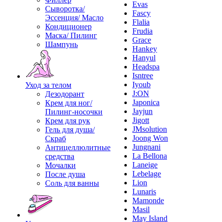
Evas
Сыворотка/
Fascy
Эссенция/ Масло
Flalia
Кондиционер
Frudia
Маска/ Пилинг
Grace
Шампунь
Hankey
Hanyul
Headspa
Isntree
Iyoub
Уход за телом
J:ON
Дезодорант
Japonica
Крем для ног/
Jayjun
Пилинг-носочки
Jigott
Крем для рук
JMsolution
Гель для душа/
Joong Won
Скраб
Jungnani
Антицеллюлитные
La Bellona
средства
Laneige
Мочалки
Lebelage
После душа
Lion
Соль для ванны
Lunaris
Mamonde
Masil
May Island