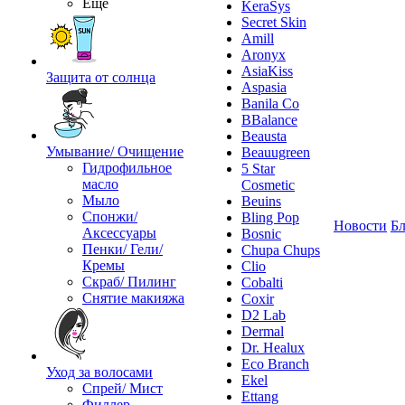
Ещё
KeraSys
Secret Skin
Amill
Aronyx
AsiaKiss
Защита от солнца
Aspasia
Banila Co
BBalance
Beausta
Умывание/ Очищение
Beauugreen
Гидрофильное
5 Star
масло
Cosmetic
Мыло
Beuins
Спонжи/
Bling Pop
Новости
Бл
Аксессуары
Bosnic
Пенки/ Гели/
Chupa Chups
Кремы
Clio
Скраб/ Пилинг
Cobalti
Снятие макияжа
Coxir
D2 Lab
Dermal
Dr. Healux
Eco Branch
Уход за волосами
Ekel
Спрей/ Мист
Ettang
Филлер