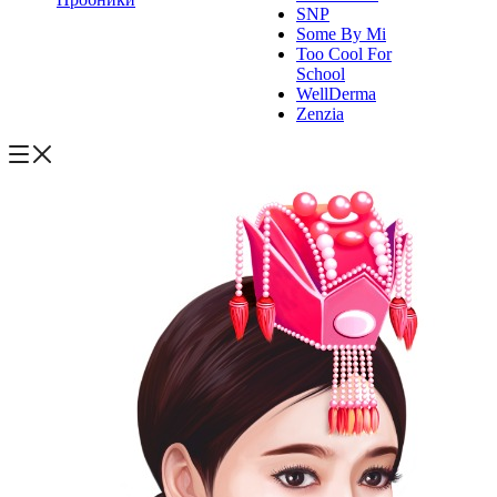
SNP
Some By Mi
Too Cool For
School
WellDerma
Zenzia