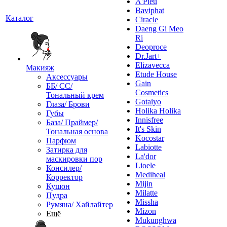
A'Pieu
Baviphat
Каталог
Ciracle
Daeng Gi Meo
Ri
Deoproce
Dr.Jart+
Elizavecca
Макияж
Etude House
Аксессуары
Gain
ББ/ СС/
Cosmetics
Тональный крем
Gotaiyo
Глаза/ Брови
Holika Holika
Губы
Innisfree
База/ Праймер/
It's Skin
Тональная основа
Kocostar
Парфюм
Labiotte
Затирка для
La'dor
маскировки пор
Lioele
Консилер/
Mediheal
Корректор
Mijin
Кушон
Milatte
Пудра
Missha
Румяна/ Хайлайтер
Mizon
Ещё
Mukunghwa