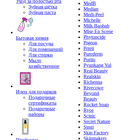
Уход за полостью рта
MedB
Зубная щётка
Median
Зубная паста
Medi-Peel
Michelle
Milk Baobab
Mise En Scene
Phytoncide
Бытовая химия
Pigeon
Для посуды
Prreti
Для помещений
Purederm
Для стирки
Purito
Мыло
Pyunkang Yul
хозяйственное
Real Beauty
Realskin
Richenna
Rivecowe
Идеи для подарков
Beyond
Подарочные
Beauty
сертификаты
Rocket Soap
Подарочные
Ryoe
наборы
Scinic
Secret Nature
Singi
Skin Factory
Skinmakers
Пробники