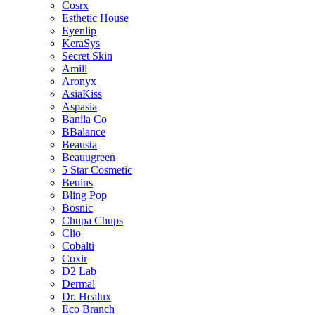
Cosrx
Esthetic House
Eyenlip
KeraSys
Secret Skin
Amill
Aronyx
AsiaKiss
Aspasia
Banila Co
BBalance
Beausta
Beauugreen
5 Star Cosmetic
Beuins
Bling Pop
Bosnic
Chupa Chups
Clio
Cobalti
Coxir
D2 Lab
Dermal
Dr. Healux
Eco Branch