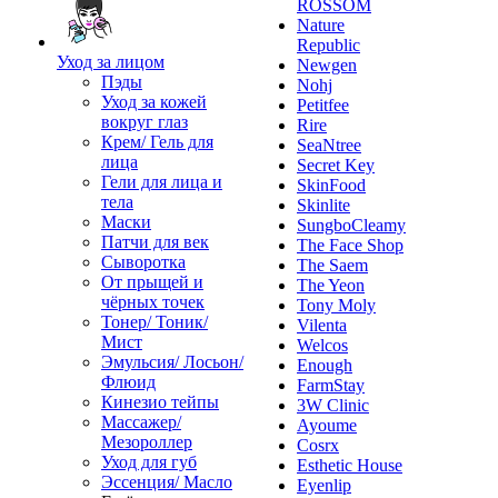
ROSSOM
Nature
Republic
Уход за лицом
Newgen
Пэды
Nohj
Уход за кожей
Petitfee
вокруг глаз
Rire
Крем/ Гель для
SeaNtree
лица
Secret Key
Гели для лица и
SkinFood
тела
Skinlite
Маски
SungboCleamy
Патчи для век
The Face Shop
Сыворотка
The Saem
От прыщей и
The Yeon
чёрных точек
Tony Moly
Тонер/ Тоник/
Vilenta
Мист
Welcos
Эмульсия/ Лосьон/
Enough
Флюид
FarmStay
Кинезио тейпы
3W Clinic
Массажер/
Ayoume
Мезороллер
Cosrx
Уход для губ
Esthetic House
Эссенция/ Масло
Eyenlip