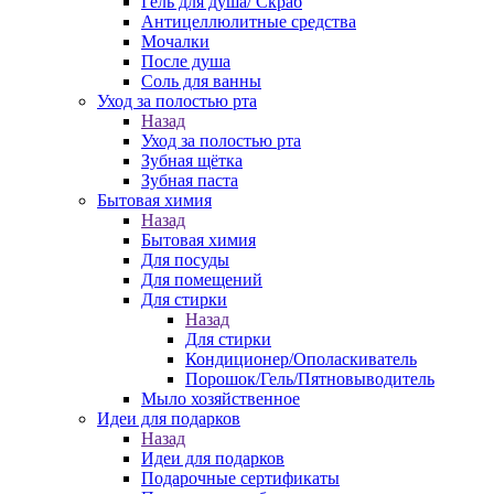
Гель для душа/ Скраб
Антицеллюлитные средства
Мочалки
После душа
Соль для ванны
Уход за полостью рта
Назад
Уход за полостью рта
Зубная щётка
Зубная паста
Бытовая химия
Назад
Бытовая химия
Для посуды
Для помещений
Для стирки
Назад
Для стирки
Кондиционер/Ополаскиватель
Порошок/Гель/Пятновыводитель
Мыло хозяйственное
Идеи для подарков
Назад
Идеи для подарков
Подарочные сертификаты