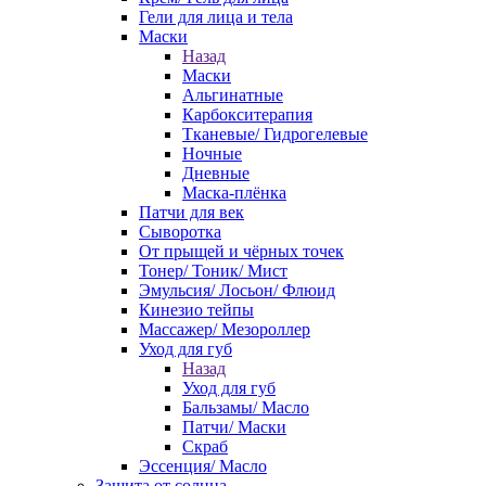
Гели для лица и тела
Маски
Назад
Маски
Альгинатные
Карбокситерапия
Тканевые/ Гидрогелевые
Ночные
Дневные
Маска-плёнка
Патчи для век
Сыворотка
От прыщей и чёрных точек
Тонер/ Тоник/ Мист
Эмульсия/ Лосьон/ Флюид
Кинезио тейпы
Массажер/ Мезороллер
Уход для губ
Назад
Уход для губ
Бальзамы/ Масло
Патчи/ Маски
Скраб
Эссенция/ Масло
Защита от солнца