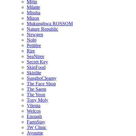
Mijin
Milatte
Missha
Mizon
Mukunghwa ROSSOM
Nature Republic
Newgen
Nohj
Petitfee
Rire
SeaNtree
Secret Key
SkinFood
Skinlite
SungboCleamy
The Face Shop
The Saem
The Yeon
Tony Moly
Vilenta
Welcos
Enough
FarmStay
3W Clinic
Ayoume