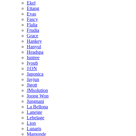
Ekel
Ettang
Evas
Fascy
Flalia
Frudia
Grace
Hankey
Hanyul
Headspa
Isntree
Iyoub
J:ON
Japonica
Jayjun
Jigott
JMsolution
Joong Won
Jungnani
La Bellona
Laneige
Lebelage
Lion
Lunaris
Mamonde