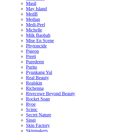
Masil
May Island
MedB
Median
Medi-Peel
Michelle
Milk Baobab
Mise En Scene
Phytoncide
Pigeon
Prreti
Purederm
Purito
Pyunkang Yul
Real Beauty
Realskin
Richenna
Rivecowe Beyond Beauty
Rocket Soap
Ryoe
Scinic
Secret Nature
Singi
Skin Factory
Skinmakers