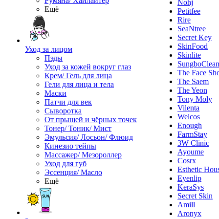
Румяна/ Хайлайтер
Nohj
Ещё
Petitfee
Rire
SeaNtree
Secret Key
SkinFood
Уход за лицом
Skinlite
Пэды
SungboClea
Уход за кожей вокруг глаз
The Face Sh
Крем/ Гель для лица
The Saem
Гели для лица и тела
The Yeon
Маски
Tony Moly
Патчи для век
Vilenta
Сыворотка
Welcos
От прыщей и чёрных точек
Enough
Тонер/ Тоник/ Мист
FarmStay
Эмульсия/ Лосьон/ Флюид
3W Clinic
Кинезио тейпы
Ayoume
Массажер/ Мезороллер
Cosrx
Уход для губ
Esthetic Hou
Эссенция/ Масло
Eyenlip
Ещё
KeraSys
Secret Skin
Amill
Aronyx