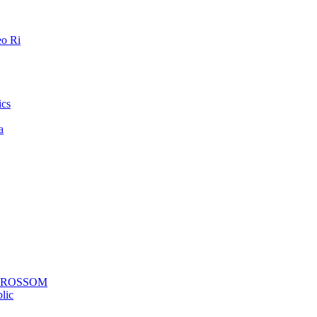
o Ri
ics
a
a ROSSOM
lic