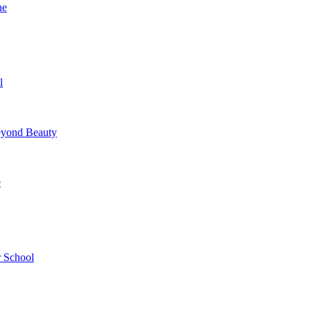
ne
l
yond Beauty
e
 School