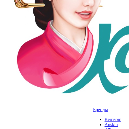
Бренды
Berrisom
Anskin