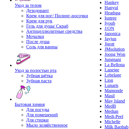
Hankey
Уход за телом
Hanyul
Дезодорант
Headspa
Крем для ног/ Пилинг-носочки
Isntree
Крем для рук
Iyoub
Гель для душа/ Скраб
J:ON
Антицеллюлитные средства
Japonica
Мочалки
Jayjun
После душа
Jigott
Соль для ванны
JMsolution
Joong Won
Jungnani
La Bellona
Laneige
Уход за полостью рта
Lebelage
Зубная щётка
Lion
Зубная паста
Lunaris
Mamonde
Masil
May Island
Бытовая химия
MedB
Для посуды
Median
Для помещений
Medi-Peel
Для стирки
Michelle
Мыло хозяйственное
Milk Baobab