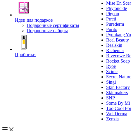
Mise En Sce
Phytoncide
Pigeon
Prreti
Идеи для подарков
Purederm
Подарочные сертификаты
Purito
Подарочные наборы
Pyunkang Yu
Real Beauty
Realskin
Richenna
Пробники
Rivecowe Be
Rocket Soap
Ryoe
Scinic
Secret Natur
Singi
Skin Factory
Skinmakers
SNP
Some By Mi
Too Cool For
WellDerma
Zenzia