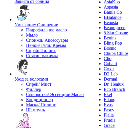
Защита от солнца
AsiaKiss
Aspasia
Banila Co
BBalance
Beausta
Умывание/ Очищение
Beauugreen
Гидрофильное масло
5 Star Cosme
Мыло
Beuins
Спонжи/ Аксессуары
Bling Pop
Пенки/ Гели/ Кремы
Bosnic
Скраб/ Пилинг
Chupa Chup
Снятие макияжа
Clio
Cobalti
Coxir
D2 Lab
Уход за волосами
Dermal
Спрей/ Мист
Dr. Healux
Филлер
Eco Branch
Сыворотка/ Эссенция/ Масло
Ekel
Кондиционер
Ettang
Маска/ Пилинг
Evas
Шампунь
Fascy
Flalia
Frudia
Grace