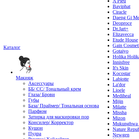
A'Pieu
Baviphat
Ciracle
Daeng Gi Me
Deoproce
Dr.Jart+
Elizavecca
Etude House
Gain Cosmet
Каталог
Gotaiyo
Holika Holik
Innisfree
It's Skin
Kocostar
Макияж
Labiotte
Аксессуары
La'dor
ББ/ СС/ Тональный крем
Lioele
Глаза/ Брови
Mediheal
Губы
Mijin
База/ Праймер/ Тональная основа
Milatte
Парфюм
Missha
Затирка для маскировки пор
Mizon
Консилер/ Корректор
Mukunghw
Кушон
Nature Repub
Пудра
Newgen