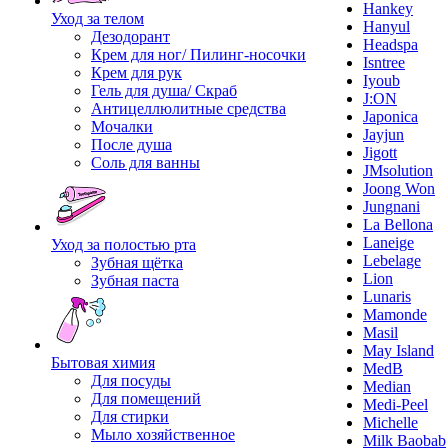
Hankey
Уход за телом
Hanyul
Дезодорант
Headspa
Крем для ног/ Пилинг-носочки
Isntree
Крем для рук
Iyoub
Гель для душа/ Скраб
J:ON
Антицеллюлитные средства
Japonica
Мочалки
Jayjun
После душа
Jigott
Соль для ванны
JMsolution
Joong Won
Jungnani
La Bellona
Laneige
Уход за полостью рта
Lebelage
Зубная щётка
Lion
Зубная паста
Lunaris
Mamonde
Masil
May Island
Бытовая химия
MedB
Для посуды
Median
Для помещений
Medi-Peel
Для стирки
Michelle
Мыло хозяйственное
Milk Baobab