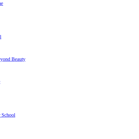
ne
l
yond Beauty
e
 School