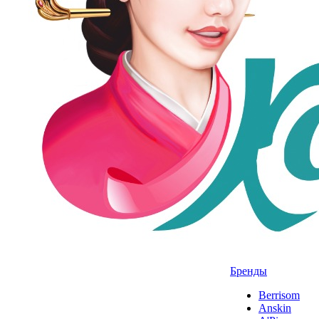
Бренды
Berrisom
Anskin