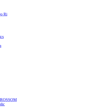
o Ri
ics
a
a ROSSOM
lic