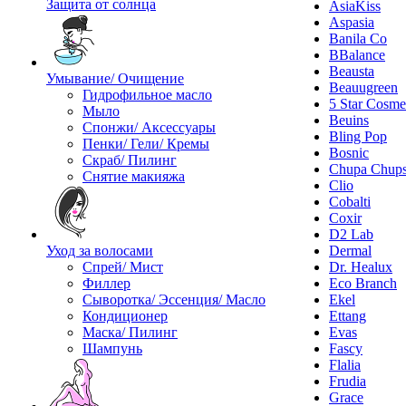
Защита от солнца
AsiaKiss
Aspasia
Banila Co
BBalance
Beausta
Умывание/ Очищение
Beauugreen
Гидрофильное масло
5 Star Cosme
Мыло
Beuins
Спонжи/ Аксессуары
Bling Pop
Пенки/ Гели/ Кремы
Bosnic
Скраб/ Пилинг
Chupa Chup
Снятие макияжа
Clio
Cobalti
Coxir
D2 Lab
Уход за волосами
Dermal
Спрей/ Мист
Dr. Healux
Филлер
Eco Branch
Сыворотка/ Эссенция/ Масло
Ekel
Кондиционер
Ettang
Маска/ Пилинг
Evas
Шампунь
Fascy
Flalia
Frudia
Grace