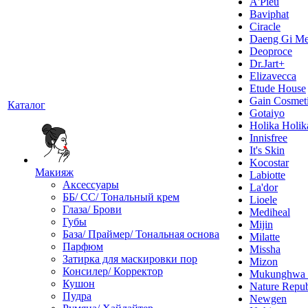
A'Pieu
Baviphat
Ciracle
Daeng Gi Me
Deoproce
Dr.Jart+
Elizavecca
Etude House
Gain Cosmet
Каталог
Gotaiyo
Holika Holik
Innisfree
It's Skin
Kocostar
Макияж
Labiotte
Аксессуары
La'dor
ББ/ СС/ Тональный крем
Lioele
Глаза/ Брови
Mediheal
Губы
Mijin
База/ Праймер/ Тональная основа
Milatte
Парфюм
Missha
Затирка для маскировки пор
Mizon
Консилер/ Корректор
Mukunghw
Кушон
Nature Repub
Пудра
Newgen