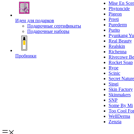
Mise En Sce
Phytoncide
Pigeon
Prreti
Идеи для подарков
Purederm
Подарочные сертификаты
Purito
Подарочные наборы
Pyunkang Yu
Real Beauty
Realskin
Richenna
Пробники
Rivecowe Be
Rocket Soap
Ryoe
Scinic
Secret Natur
Singi
Skin Factory
Skinmakers
SNP
Some By Mi
Too Cool For
WellDerma
Zenzia