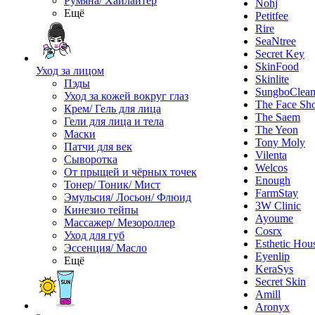
Румяна/ Хайлайтер
Nohj
Ещё
Petitfee
Rire
SeaNtree
Secret Key
SkinFood
Уход за лицом
Skinlite
Пэды
SungboClea
Уход за кожей вокруг глаз
The Face Sh
Крем/ Гель для лица
The Saem
Гели для лица и тела
The Yeon
Маски
Tony Moly
Патчи для век
Vilenta
Сыворотка
Welcos
От прыщей и чёрных точек
Enough
Тонер/ Тоник/ Мист
FarmStay
Эмульсия/ Лосьон/ Флюид
3W Clinic
Кинезио тейпы
Ayoume
Массажер/ Мезороллер
Cosrx
Уход для губ
Esthetic Hou
Эссенция/ Масло
Eyenlip
Ещё
KeraSys
Secret Skin
Amill
Aronyx