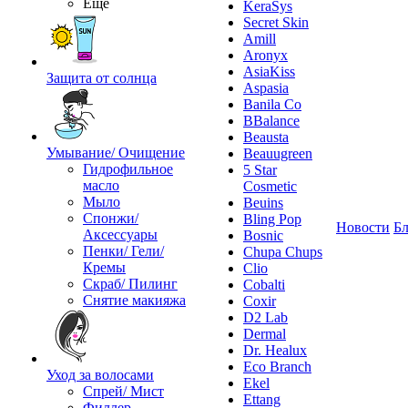
Ещё
KeraSys
Secret Skin
Amill
Aronyx
AsiaKiss
Защита от солнца
Aspasia
Banila Co
BBalance
Beausta
Умывание/ Очищение
Beauugreen
Гидрофильное
5 Star
масло
Cosmetic
Мыло
Beuins
Спонжи/
Bling Pop
Новости
Бл
Аксессуары
Bosnic
Пенки/ Гели/
Chupa Chups
Кремы
Clio
Скраб/ Пилинг
Cobalti
Снятие макияжа
Coxir
D2 Lab
Dermal
Dr. Healux
Eco Branch
Уход за волосами
Ekel
Спрей/ Мист
Ettang
Филлер