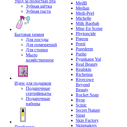
Уход за полостью рта
MedB
Зубная щётка
Median
Зубная паста
Medi-Peel
Michelle
Milk Baobab
Mise En Scene
Phytoncide
Бытовая химия
Pigeon
Для посуды
Prreti
Для помещений
Purederm
Для стирки
Purito
Мыло
Pyunkang Yul
хозяйственное
Real Beauty
Realskin
Richenna
Rivecowe
Идеи для подарков
Beyond
Подарочные
Beauty
сертификаты
Rocket Soap
Подарочные
Ryoe
наборы
Scinic
Secret Nature
Singi
Skin Factory
Skinmakers
Пробники