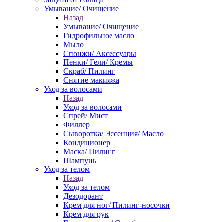
Умывание/ Очищение
Назад
Умывание/ Очищение
Гидрофильное масло
Мыло
Спонжи/ Аксессуары
Пенки/ Гели/ Кремы
Скраб/ Пилинг
Снятие макияжа
Уход за волосами
Назад
Уход за волосами
Спрей/ Мист
Филлер
Сыворотка/ Эссенция/ Масло
Кондиционер
Маска/ Пилинг
Шампунь
Уход за телом
Назад
Уход за телом
Дезодорант
Крем для ног/ Пилинг-носочки
Крем для рук