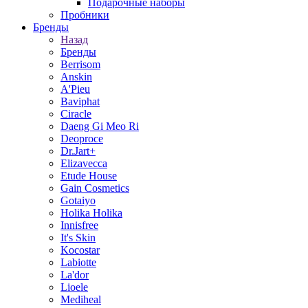
Подарочные наборы
Пробники
Бренды
Назад
Бренды
Berrisom
Anskin
A'Pieu
Baviphat
Ciracle
Daeng Gi Meo Ri
Deoproce
Dr.Jart+
Elizavecca
Etude House
Gain Cosmetics
Gotaiyo
Holika Holika
Innisfree
It's Skin
Kocostar
Labiotte
La'dor
Lioele
Mediheal