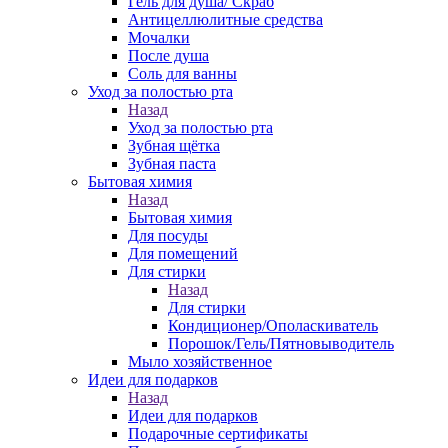
Гель для душа/ Скраб
Антицеллюлитные средства
Мочалки
После душа
Соль для ванны
Уход за полостью рта
Назад
Уход за полостью рта
Зубная щётка
Зубная паста
Бытовая химия
Назад
Бытовая химия
Для посуды
Для помещений
Для стирки
Назад
Для стирки
Кондиционер/Ополаскиватель
Порошок/Гель/Пятновыводитель
Мыло хозяйственное
Идеи для подарков
Назад
Идеи для подарков
Подарочные сертификаты