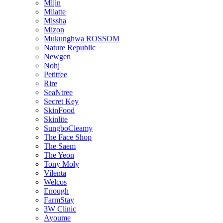
Mijin
Milatte
Missha
Mizon
Mukunghwa ROSSOM
Nature Republic
Newgen
Nohj
Petitfee
Rire
SeaNtree
Secret Key
SkinFood
Skinlite
SungboCleamy
The Face Shop
The Saem
The Yeon
Tony Moly
Vilenta
Welcos
Enough
FarmStay
3W Clinic
Ayoume