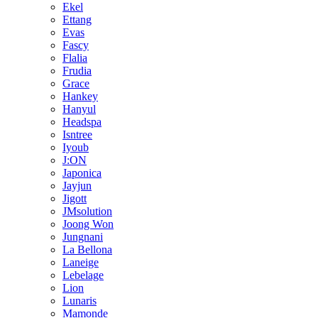
Ekel
Ettang
Evas
Fascy
Flalia
Frudia
Grace
Hankey
Hanyul
Headspa
Isntree
Iyoub
J:ON
Japonica
Jayjun
Jigott
JMsolution
Joong Won
Jungnani
La Bellona
Laneige
Lebelage
Lion
Lunaris
Mamonde