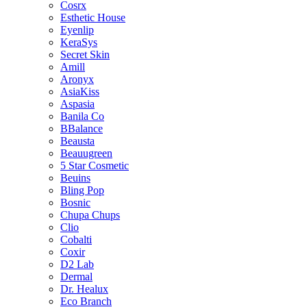
Cosrx
Esthetic House
Eyenlip
KeraSys
Secret Skin
Amill
Aronyx
AsiaKiss
Aspasia
Banila Co
BBalance
Beausta
Beauugreen
5 Star Cosmetic
Beuins
Bling Pop
Bosnic
Chupa Chups
Clio
Cobalti
Coxir
D2 Lab
Dermal
Dr. Healux
Eco Branch