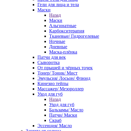
Гели для лица и тела
Маски
Назад
Маски
Альгинатные
Карбокситерапия
Тканевые/ Гидрогелевые
Ночные
Дневные
Маска-плёнка
Патчи для век
Сыворотка
От прыщей и чёрных точек
Тонер/ Тоник/ Мист
Эмульсия/ Лосьон/ Флюид
Кинезио тейпы
Массажер/ Мезороллер
Уход для губ
Назад
Уход для губ
Бальзамы/ Масло
Патчи/ Маски
Скраб
Эссенция/ Масло
Защита от солнца