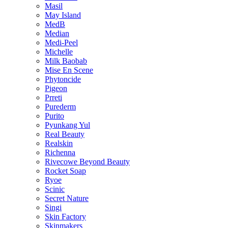
Masil
May Island
MedB
Median
Medi-Peel
Michelle
Milk Baobab
Mise En Scene
Phytoncide
Pigeon
Prreti
Purederm
Purito
Pyunkang Yul
Real Beauty
Realskin
Richenna
Rivecowe Beyond Beauty
Rocket Soap
Ryoe
Scinic
Secret Nature
Singi
Skin Factory
Skinmakers