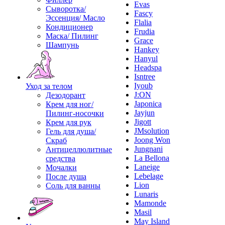
Evas
Сыворотка/
Fascy
Эссенция/ Масло
Flalia
Кондиционер
Frudia
Маска/ Пилинг
Grace
Шампунь
Hankey
Hanyul
Headspa
Isntree
Iyoub
Уход за телом
J:ON
Дезодорант
Japonica
Крем для ног/
Jayjun
Пилинг-носочки
Jigott
Крем для рук
JMsolution
Гель для душа/
Joong Won
Скраб
Jungnani
Антицеллюлитные
La Bellona
средства
Laneige
Мочалки
Lebelage
После душа
Lion
Соль для ванны
Lunaris
Mamonde
Masil
May Island