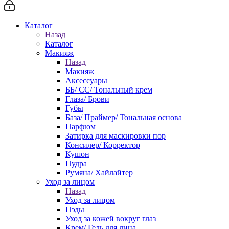
Каталог
Назад
Каталог
Макияж
Назад
Макияж
Аксессуары
ББ/ СС/ Тональный крем
Глаза/ Брови
Губы
База/ Праймер/ Тональная основа
Парфюм
Затирка для маскировки пор
Консилер/ Корректор
Кушон
Пудра
Румяна/ Хайлайтер
Уход за лицом
Назад
Уход за лицом
Пэды
Уход за кожей вокруг глаз
Крем/ Гель для лица