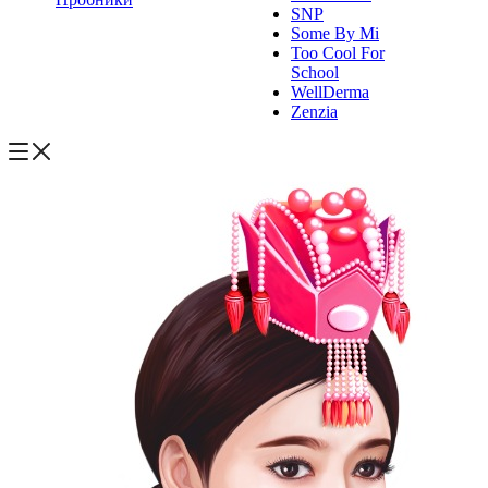
SNP
Some By Mi
Too Cool For
School
WellDerma
Zenzia