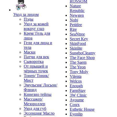
ROSSOM
Nature
Republic
Уход за лицом
Newgen
Пэды
Nohj
Уход за кожей
Petitfee
вокруг глаз
Rire
Крем/ Гель для
SeaNtree
лица
Secret Key
Гели для лица и
SkinFood
тела
Skinlite
Маски
SungboCleamy
Патчи для век
The Face Shop
Сыворотка
The Saem
От прыщей и
The Yeon
чёрных точек
Tony Moly
Тонер/ Тоник/
Vilenta
Мист
Welcos
Эмульсия/ Лосьон/
Enough
Флюид
FarmStay
Кинезио тейпы
3W Clinic
Массажер/
Ayoume
Мезороллер
Cosrx
Уход для губ
Esthetic House
Эссенция/ Масло
Eyenlip