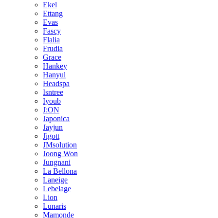
Ekel
Ettang
Evas
Fascy
Flalia
Frudia
Grace
Hankey
Hanyul
Headspa
Isntree
Iyoub
J:ON
Japonica
Jayjun
Jigott
JMsolution
Joong Won
Jungnani
La Bellona
Laneige
Lebelage
Lion
Lunaris
Mamonde