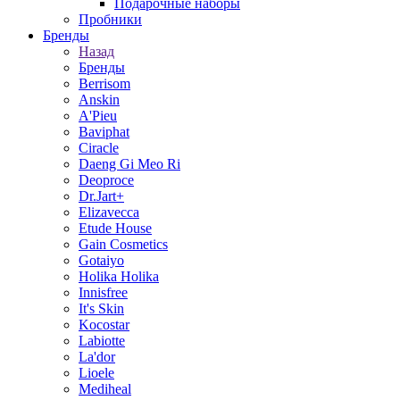
Подарочные наборы
Пробники
Бренды
Назад
Бренды
Berrisom
Anskin
A'Pieu
Baviphat
Ciracle
Daeng Gi Meo Ri
Deoproce
Dr.Jart+
Elizavecca
Etude House
Gain Cosmetics
Gotaiyo
Holika Holika
Innisfree
It's Skin
Kocostar
Labiotte
La'dor
Lioele
Mediheal