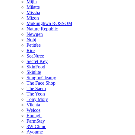
Mijin
Milatte
Missha
Mizon
Mukunghwa ROSSOM
Nature Republic
Newgen
Nohj
Petitfee
Rire
SeaNtree
Secret Key
SkinFood
Skinlite
SungboCleamy
The Face Shop
The Saem
The Yeon
Tony Moly
Vilenta
Welcos
Enough
FarmStay
3W Clinic
Ayoume