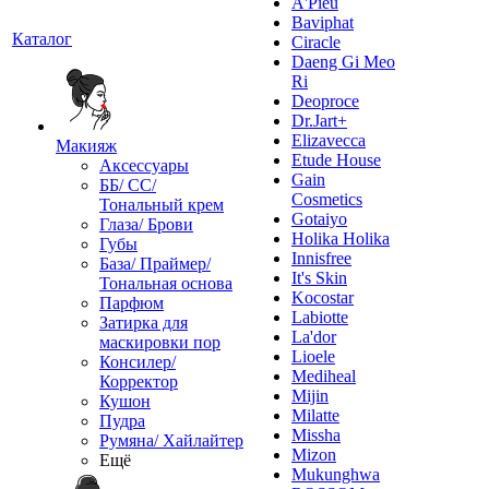
A'Pieu
Baviphat
Каталог
Ciracle
Daeng Gi Meo
Ri
Deoproce
Dr.Jart+
Elizavecca
Макияж
Etude House
Аксессуары
Gain
ББ/ СС/
Cosmetics
Тональный крем
Gotaiyo
Глаза/ Брови
Holika Holika
Губы
Innisfree
База/ Праймер/
It's Skin
Тональная основа
Kocostar
Парфюм
Labiotte
Затирка для
La'dor
маскировки пор
Lioele
Консилер/
Mediheal
Корректор
Mijin
Кушон
Milatte
Пудра
Missha
Румяна/ Хайлайтер
Mizon
Ещё
Mukunghwa