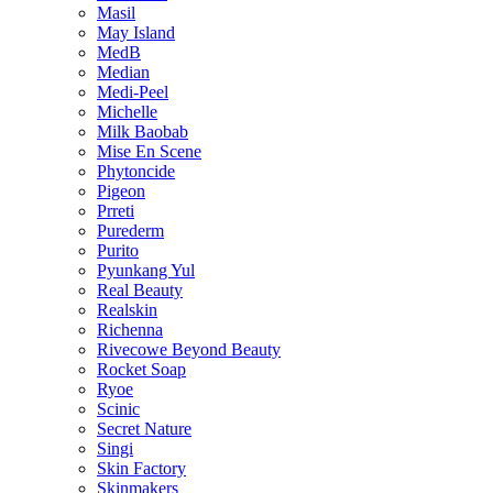
Masil
May Island
MedB
Median
Medi-Peel
Michelle
Milk Baobab
Mise En Scene
Phytoncide
Pigeon
Prreti
Purederm
Purito
Pyunkang Yul
Real Beauty
Realskin
Richenna
Rivecowe Beyond Beauty
Rocket Soap
Ryoe
Scinic
Secret Nature
Singi
Skin Factory
Skinmakers