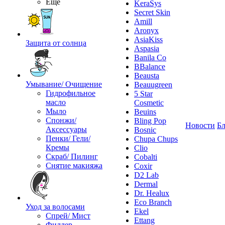
Ещё
KeraSys
Secret Skin
Amill
Aronyx
AsiaKiss
Защита от солнца
Aspasia
Banila Co
BBalance
Beausta
Умывание/ Очищение
Beauugreen
Гидрофильное
5 Star
масло
Cosmetic
Мыло
Beuins
Спонжи/
Bling Pop
Новости
Бл
Аксессуары
Bosnic
Пенки/ Гели/
Chupa Chups
Кремы
Clio
Скраб/ Пилинг
Cobalti
Снятие макияжа
Coxir
D2 Lab
Dermal
Dr. Healux
Eco Branch
Уход за волосами
Ekel
Спрей/ Мист
Ettang
Филлер