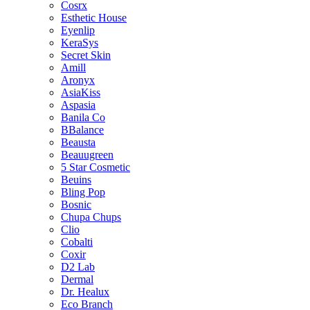
Cosrx
Esthetic House
Eyenlip
KeraSys
Secret Skin
Amill
Aronyx
AsiaKiss
Aspasia
Banila Co
BBalance
Beausta
Beauugreen
5 Star Cosmetic
Beuins
Bling Pop
Bosnic
Chupa Chups
Clio
Cobalti
Coxir
D2 Lab
Dermal
Dr. Healux
Eco Branch