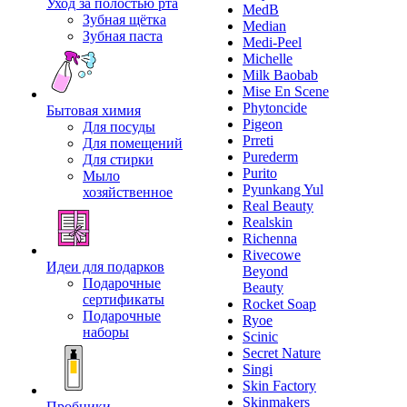
Уход за полостью рта
MedB
Зубная щётка
Median
Зубная паста
Medi-Peel
Michelle
Milk Baobab
Mise En Scene
Phytoncide
Бытовая химия
Pigeon
Для посуды
Prreti
Для помещений
Purederm
Для стирки
Purito
Мыло
Pyunkang Yul
хозяйственное
Real Beauty
Realskin
Richenna
Rivecowe
Идеи для подарков
Beyond
Подарочные
Beauty
сертификаты
Rocket Soap
Подарочные
Ryoe
наборы
Scinic
Secret Nature
Singi
Skin Factory
Skinmakers
Пробники