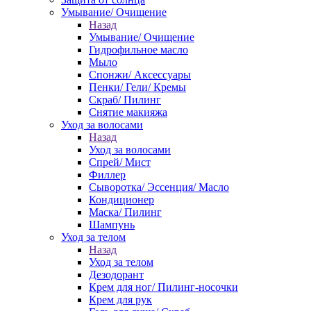
Умывание/ Очищение
Назад
Умывание/ Очищение
Гидрофильное масло
Мыло
Спонжи/ Аксессуары
Пенки/ Гели/ Кремы
Скраб/ Пилинг
Снятие макияжа
Уход за волосами
Назад
Уход за волосами
Спрей/ Мист
Филлер
Сыворотка/ Эссенция/ Масло
Кондиционер
Маска/ Пилинг
Шампунь
Уход за телом
Назад
Уход за телом
Дезодорант
Крем для ног/ Пилинг-носочки
Крем для рук