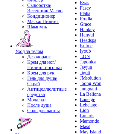
Evas
Сыворотка/
Fascy
Эссенция/ Масло
Flalia
Кондиционер
Frudia
Маска/ Пилинг
Grace
Шампунь
Hankey
Hanyul
Headspa
Isntree
Iyoub
Уход за телом
J:ON
Дезодорант
Japonica
Крем для ног/
Jayjun
Пилинг-носочки
Jigott
Крем для рук
JMsolution
Гель для душа/
Joong Won
Скраб
Jungnani
Антицеллюлитные
La Bellona
средства
Laneige
Мочалки
Lebelage
После душа
Lion
Соль для ванны
Lunaris
Mamonde
Masil
May Island