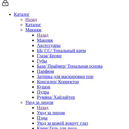
Каталог
Назад
Каталог
Макияж
Назад
Макияж
Аксессуары
ББ/ СС/ Тональный крем
Глаза/ Брови
Губы
База/ Праймер/ Тональная основа
Парфюм
Затирка для маскировки пор
Консилер/ Корректор
Кушон
Пудра
Румяна/ Хайлайтер
Уход за лицом
Назад
Уход за лицом
Пэды
Уход за кожей вокруг глаз
Крем/ Гель для лица