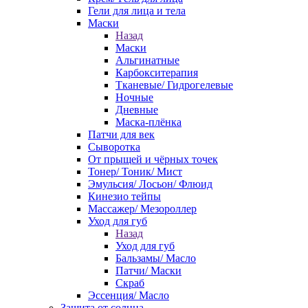
Гели для лица и тела
Маски
Назад
Маски
Альгинатные
Карбокситерапия
Тканевые/ Гидрогелевые
Ночные
Дневные
Маска-плёнка
Патчи для век
Сыворотка
От прыщей и чёрных точек
Тонер/ Тоник/ Мист
Эмульсия/ Лосьон/ Флюид
Кинезио тейпы
Массажер/ Мезороллер
Уход для губ
Назад
Уход для губ
Бальзамы/ Масло
Патчи/ Маски
Скраб
Эссенция/ Масло
Защита от солнца