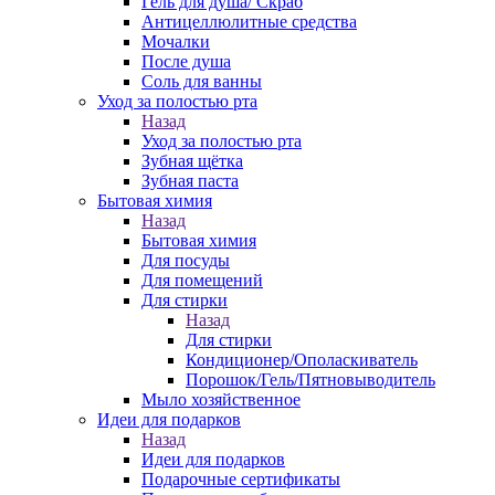
Гель для душа/ Скраб
Антицеллюлитные средства
Мочалки
После душа
Соль для ванны
Уход за полостью рта
Назад
Уход за полостью рта
Зубная щётка
Зубная паста
Бытовая химия
Назад
Бытовая химия
Для посуды
Для помещений
Для стирки
Назад
Для стирки
Кондиционер/Ополаскиватель
Порошок/Гель/Пятновыводитель
Мыло хозяйственное
Идеи для подарков
Назад
Идеи для подарков
Подарочные сертификаты