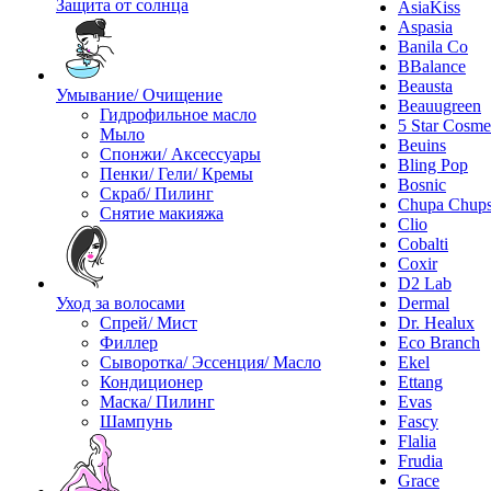
Защита от солнца
AsiaKiss
Aspasia
Banila Co
BBalance
Beausta
Умывание/ Очищение
Beauugreen
Гидрофильное масло
5 Star Cosme
Мыло
Beuins
Спонжи/ Аксессуары
Bling Pop
Пенки/ Гели/ Кремы
Bosnic
Скраб/ Пилинг
Chupa Chup
Снятие макияжа
Clio
Cobalti
Coxir
D2 Lab
Уход за волосами
Dermal
Спрей/ Мист
Dr. Healux
Филлер
Eco Branch
Сыворотка/ Эссенция/ Масло
Ekel
Кондиционер
Ettang
Маска/ Пилинг
Evas
Шампунь
Fascy
Flalia
Frudia
Grace