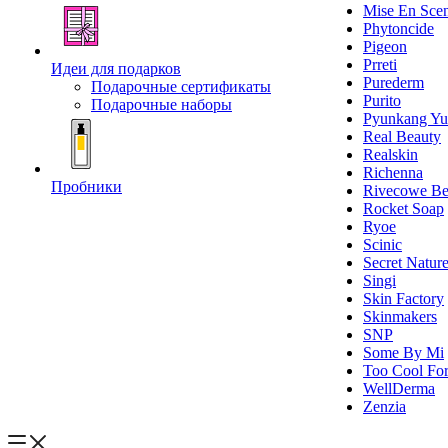
Mise En Sce
Phytoncide
Pigeon
Prreti
Идеи для подарков
Purederm
Подарочные сертификаты
Purito
Подарочные наборы
Pyunkang Yu
Real Beauty
Realskin
Richenna
Пробники
Rivecowe Be
Rocket Soap
Ryoe
Scinic
Secret Natur
Singi
Skin Factory
Skinmakers
SNP
Some By Mi
Too Cool For
WellDerma
Zenzia