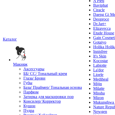
A'Pieu
Baviphat
Ciracle
Daeng Gi Me
Deoproce
Dr.Jart+
Elizavecca
Etude House
Gain Cosmet
Каталог
Gotaiyo
Holika Holik
Innisfree
It's Skin
Kocostar
Макияж
Labiotte
Аксессуары
La'dor
ББ/ СС/ Тональный крем
Lioele
Глаза/ Брови
Mediheal
Губы
Mijin
База/ Праймер/ Тональная основа
Milatte
Парфюм
Missha
Затирка для маскировки пор
Mizon
Консилер/ Корректор
Mukunghw
Кушон
Nature Repub
Пудра
Newgen