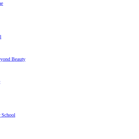
ne
l
yond Beauty
e
 School