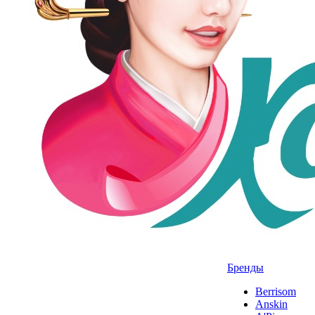
Бренды
Berrisom
Anskin