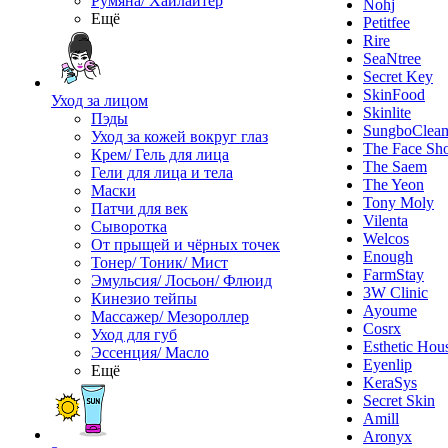
Румяна/ Хайлайтер
Nohj
Ещё
Petitfee
Rire
SeaNtree
Secret Key
SkinFood
Уход за лицом
Skinlite
Пэды
SungboClea
Уход за кожей вокруг глаз
The Face Sh
Крем/ Гель для лица
The Saem
Гели для лица и тела
The Yeon
Маски
Tony Moly
Патчи для век
Vilenta
Сыворотка
Welcos
От прыщей и чёрных точек
Enough
Тонер/ Тоник/ Мист
FarmStay
Эмульсия/ Лосьон/ Флюид
3W Clinic
Кинезио тейпы
Ayoume
Массажер/ Мезороллер
Cosrx
Уход для губ
Esthetic Hou
Эссенция/ Масло
Eyenlip
Ещё
KeraSys
Secret Skin
Amill
Aronyx