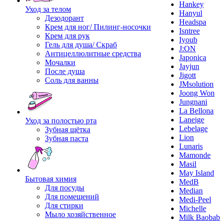
Hankey
Уход за телом
Hanyul
Дезодорант
Headspa
Крем для ног/ Пилинг-носочки
Isntree
Крем для рук
Iyoub
Гель для душа/ Скраб
J:ON
Антицеллюлитные средства
Japonica
Мочалки
Jayjun
После душа
Jigott
Соль для ванны
JMsolution
Joong Won
Jungnani
La Bellona
Laneige
Уход за полостью рта
Lebelage
Зубная щётка
Lion
Зубная паста
Lunaris
Mamonde
Masil
May Island
Бытовая химия
MedB
Для посуды
Median
Для помещений
Medi-Peel
Для стирки
Michelle
Мыло хозяйственное
Milk Baobab