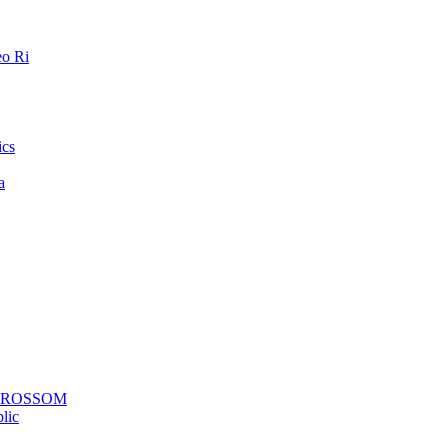
o Ri
ics
a
a ROSSOM
lic