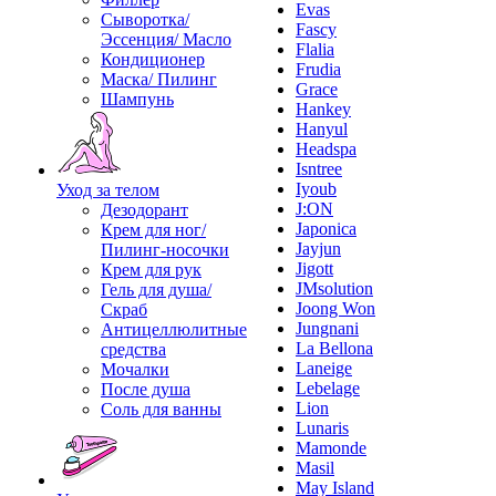
Evas
Сыворотка/
Fascy
Эссенция/ Масло
Flalia
Кондиционер
Frudia
Маска/ Пилинг
Grace
Шампунь
Hankey
Hanyul
Headspa
Isntree
Iyoub
Уход за телом
J:ON
Дезодорант
Japonica
Крем для ног/
Jayjun
Пилинг-носочки
Jigott
Крем для рук
JMsolution
Гель для душа/
Joong Won
Скраб
Jungnani
Антицеллюлитные
La Bellona
средства
Laneige
Мочалки
Lebelage
После душа
Lion
Соль для ванны
Lunaris
Mamonde
Masil
May Island