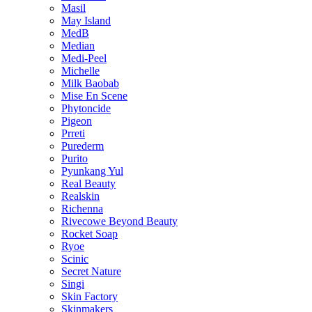
Masil
May Island
MedB
Median
Medi-Peel
Michelle
Milk Baobab
Mise En Scene
Phytoncide
Pigeon
Prreti
Purederm
Purito
Pyunkang Yul
Real Beauty
Realskin
Richenna
Rivecowe Beyond Beauty
Rocket Soap
Ryoe
Scinic
Secret Nature
Singi
Skin Factory
Skinmakers