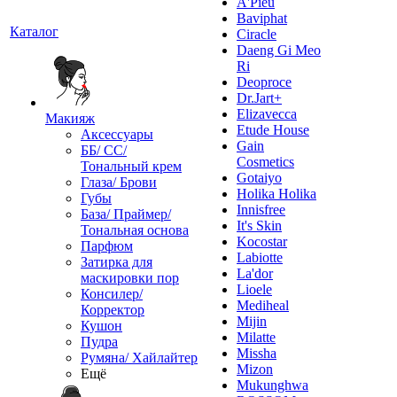
A'Pieu
Baviphat
Каталог
Ciracle
Daeng Gi Meo
Ri
Deoproce
Dr.Jart+
Elizavecca
Макияж
Etude House
Аксессуары
Gain
ББ/ СС/
Cosmetics
Тональный крем
Gotaiyo
Глаза/ Брови
Holika Holika
Губы
Innisfree
База/ Праймер/
It's Skin
Тональная основа
Kocostar
Парфюм
Labiotte
Затирка для
La'dor
маскировки пор
Lioele
Консилер/
Mediheal
Корректор
Mijin
Кушон
Milatte
Пудра
Missha
Румяна/ Хайлайтер
Mizon
Ещё
Mukunghwa