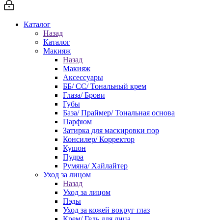
Каталог
Назад
Каталог
Макияж
Назад
Макияж
Аксессуары
ББ/ СС/ Тональный крем
Глаза/ Брови
Губы
База/ Праймер/ Тональная основа
Парфюм
Затирка для маскировки пор
Консилер/ Корректор
Кушон
Пудра
Румяна/ Хайлайтер
Уход за лицом
Назад
Уход за лицом
Пэды
Уход за кожей вокруг глаз
Крем/ Гель для лица