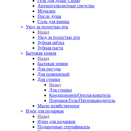
Гель для душа/ Скраб
Антицеллюлитные средства
Мочалки
После душа
Соль для ванны
Уход за полостью рта
Назад
Уход за полостью рта
Зубная щётка
Зубная паста
Бытовая химия
Назад
Бытовая химия
Для посуды
Для помещений
Для стирки
Назад
Для стирки
Кондиционер/Ополаскиватель
Порошок/Гель/Пятновыводитель
Мыло хозяйственное
Идеи для подарков
Назад
Идеи для подарков
Подарочные сертификаты