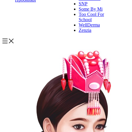
SNP
Some By Mi
Too Cool For
School
WellDerma
Zenzia