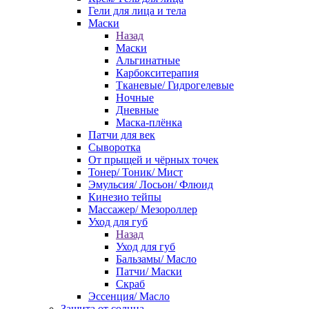
Гели для лица и тела
Маски
Назад
Маски
Альгинатные
Карбокситерапия
Тканевые/ Гидрогелевые
Ночные
Дневные
Маска-плёнка
Патчи для век
Сыворотка
От прыщей и чёрных точек
Тонер/ Тоник/ Мист
Эмульсия/ Лосьон/ Флюид
Кинезио тейпы
Массажер/ Мезороллер
Уход для губ
Назад
Уход для губ
Бальзамы/ Масло
Патчи/ Маски
Скраб
Эссенция/ Масло
Защита от солнца