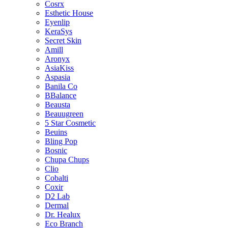
Cosrx
Esthetic House
Eyenlip
KeraSys
Secret Skin
Amill
Aronyx
AsiaKiss
Aspasia
Banila Co
BBalance
Beausta
Beauugreen
5 Star Cosmetic
Beuins
Bling Pop
Bosnic
Chupa Chups
Clio
Cobalti
Coxir
D2 Lab
Dermal
Dr. Healux
Eco Branch