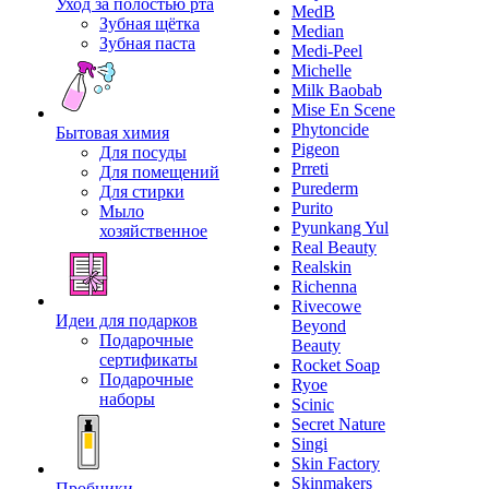
Уход за полостью рта
MedB
Зубная щётка
Median
Зубная паста
Medi-Peel
Michelle
Milk Baobab
Mise En Scene
Phytoncide
Бытовая химия
Pigeon
Для посуды
Prreti
Для помещений
Purederm
Для стирки
Purito
Мыло
Pyunkang Yul
хозяйственное
Real Beauty
Realskin
Richenna
Rivecowe
Идеи для подарков
Beyond
Подарочные
Beauty
сертификаты
Rocket Soap
Подарочные
Ryoe
наборы
Scinic
Secret Nature
Singi
Skin Factory
Skinmakers
Пробники