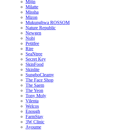
Mijin
Milatte
Missha
Mizon
Mukunghwa ROSSOM
Nature Republic
Newgen
Nohj
Petitfee
Rire
SeaNtree
Secret Key
SkinFood
Skinlite
SungboCleamy
The Face Shop
The Saem
The Yeon
Tony Moly
Vilenta
Welcos
Enough
FarmStay
3W Clinic
Ayoume