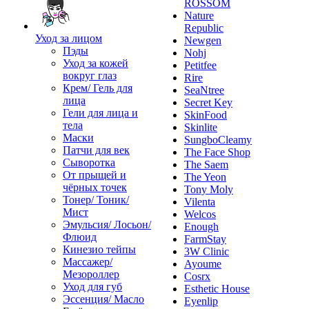
ROSSOM
Nature
Republic
Уход за лицом
Newgen
Пэды
Nohj
Уход за кожей
Petitfee
вокруг глаз
Rire
Крем/ Гель для
SeaNtree
лица
Secret Key
Гели для лица и
SkinFood
тела
Skinlite
Маски
SungboCleamy
Патчи для век
The Face Shop
Сыворотка
The Saem
От прыщей и
The Yeon
чёрных точек
Tony Moly
Тонер/ Тоник/
Vilenta
Мист
Welcos
Эмульсия/ Лосьон/
Enough
Флюид
FarmStay
Кинезио тейпы
3W Clinic
Массажер/
Ayoume
Мезороллер
Cosrx
Уход для губ
Esthetic House
Эссенция/ Масло
Eyenlip