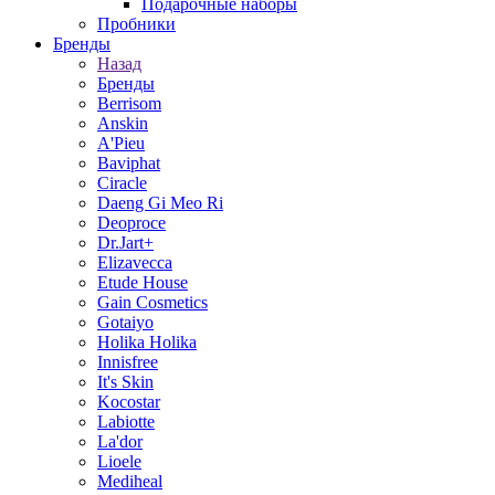
Подарочные наборы
Пробники
Бренды
Назад
Бренды
Berrisom
Anskin
A'Pieu
Baviphat
Ciracle
Daeng Gi Meo Ri
Deoproce
Dr.Jart+
Elizavecca
Etude House
Gain Cosmetics
Gotaiyo
Holika Holika
Innisfree
It's Skin
Kocostar
Labiotte
La'dor
Lioele
Mediheal