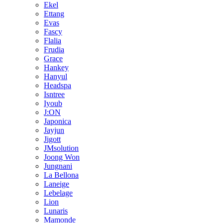
Ekel
Ettang
Evas
Fascy
Flalia
Frudia
Grace
Hankey
Hanyul
Headspa
Isntree
Iyoub
J:ON
Japonica
Jayjun
Jigott
JMsolution
Joong Won
Jungnani
La Bellona
Laneige
Lebelage
Lion
Lunaris
Mamonde