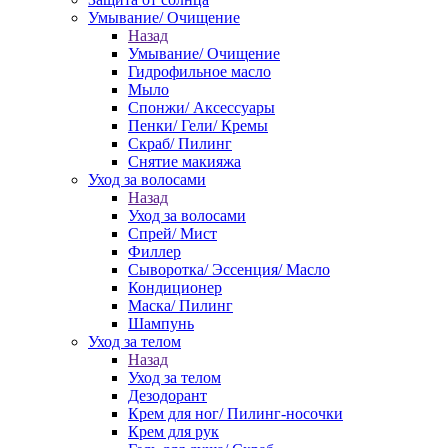
Умывание/ Очищение
Назад
Умывание/ Очищение
Гидрофильное масло
Мыло
Спонжи/ Аксессуары
Пенки/ Гели/ Кремы
Скраб/ Пилинг
Снятие макияжа
Уход за волосами
Назад
Уход за волосами
Спрей/ Мист
Филлер
Сыворотка/ Эссенция/ Масло
Кондиционер
Маска/ Пилинг
Шампунь
Уход за телом
Назад
Уход за телом
Дезодорант
Крем для ног/ Пилинг-носочки
Крем для рук