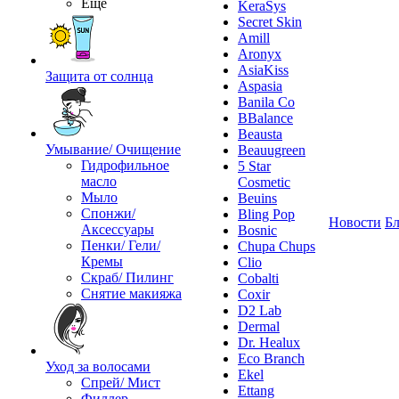
Ещё
KeraSys
Secret Skin
Amill
Aronyx
AsiaKiss
Защита от солнца
Aspasia
Banila Co
BBalance
Beausta
Умывание/ Очищение
Beauugreen
Гидрофильное
5 Star
масло
Cosmetic
Мыло
Beuins
Спонжи/
Bling Pop
Новости
Бл
Аксессуары
Bosnic
Пенки/ Гели/
Chupa Chups
Кремы
Clio
Скраб/ Пилинг
Cobalti
Снятие макияжа
Coxir
D2 Lab
Dermal
Dr. Healux
Eco Branch
Уход за волосами
Ekel
Спрей/ Мист
Ettang
Филлер