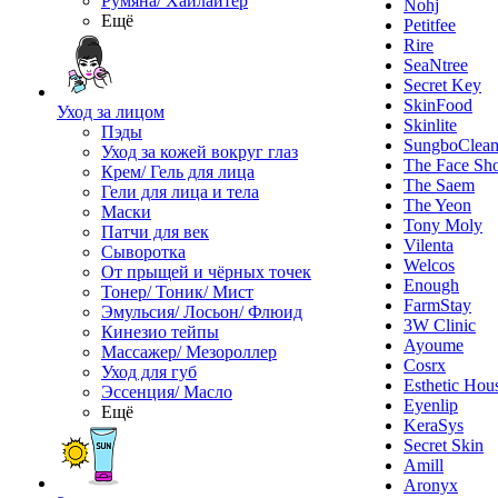
Румяна/ Хайлайтер
Nohj
Ещё
Petitfee
Rire
SeaNtree
Secret Key
SkinFood
Уход за лицом
Skinlite
Пэды
SungboClea
Уход за кожей вокруг глаз
The Face Sh
Крем/ Гель для лица
The Saem
Гели для лица и тела
The Yeon
Маски
Tony Moly
Патчи для век
Vilenta
Сыворотка
Welcos
От прыщей и чёрных точек
Enough
Тонер/ Тоник/ Мист
FarmStay
Эмульсия/ Лосьон/ Флюид
3W Clinic
Кинезио тейпы
Ayoume
Массажер/ Мезороллер
Cosrx
Уход для губ
Esthetic Hou
Эссенция/ Масло
Eyenlip
Ещё
KeraSys
Secret Skin
Amill
Aronyx