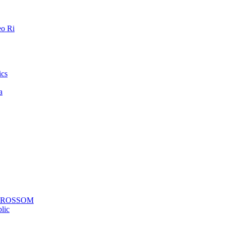
o Ri
ics
a
a ROSSOM
lic