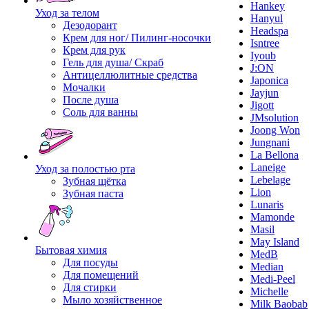
Hankey
Уход за телом
Hanyul
Дезодорант
Headspa
Крем для ног/ Пилинг-носочки
Isntree
Крем для рук
Iyoub
Гель для душа/ Скраб
J:ON
Антицеллюлитные средства
Japonica
Мочалки
Jayjun
После душа
Jigott
Соль для ванны
JMsolution
Joong Won
Jungnani
La Bellona
Laneige
Уход за полостью рта
Lebelage
Зубная щётка
Lion
Зубная паста
Lunaris
Mamonde
Masil
May Island
Бытовая химия
MedB
Для посуды
Median
Для помещений
Medi-Peel
Для стирки
Michelle
Мыло хозяйственное
Milk Baobab