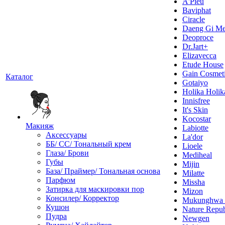
A'Pieu
Baviphat
Ciracle
Daeng Gi Me
Deoproce
Dr.Jart+
Elizavecca
Etude House
Gain Cosmet
Каталог
Gotaiyo
Holika Holik
Innisfree
It's Skin
Kocostar
Макияж
Labiotte
Аксессуары
La'dor
ББ/ СС/ Тональный крем
Lioele
Глаза/ Брови
Mediheal
Губы
Mijin
База/ Праймер/ Тональная основа
Milatte
Парфюм
Missha
Затирка для маскировки пор
Mizon
Консилер/ Корректор
Mukunghw
Кушон
Nature Repub
Пудра
Newgen