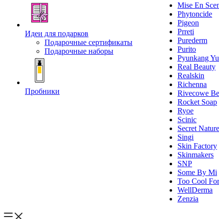
Mise En Sce
Phytoncide
Pigeon
Prreti
Идеи для подарков
Purederm
Подарочные сертификаты
Purito
Подарочные наборы
Pyunkang Yu
Real Beauty
Realskin
Richenna
Пробники
Rivecowe Be
Rocket Soap
Ryoe
Scinic
Secret Natur
Singi
Skin Factory
Skinmakers
SNP
Some By Mi
Too Cool For
WellDerma
Zenzia