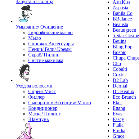
Защита от солнца
AsiaKiss
Aspasia
Banila Co
BBalance
Beausta
Умывание/ Очищение
Beauugreen
Гидрофильное масло
5 Star Cosme
Мыло
Beuins
Спонжи/ Аксессуары
Bling Pop
Пенки/ Гели/ Кремы
Bosnic
Скраб/ Пилинг
Chupa Chup
Снятие макияжа
Clio
Cobalti
Coxir
D2 Lab
Уход за волосами
Dermal
Спрей/ Мист
Dr. Healux
Филлер
Eco Branch
Сыворотка/ Эссенция/ Масло
Ekel
Кондиционер
Ettang
Маска/ Пилинг
Evas
Шампунь
Fascy
Flalia
Frudia
Grace