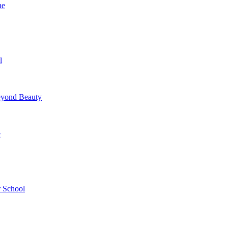
ne
l
yond Beauty
e
 School