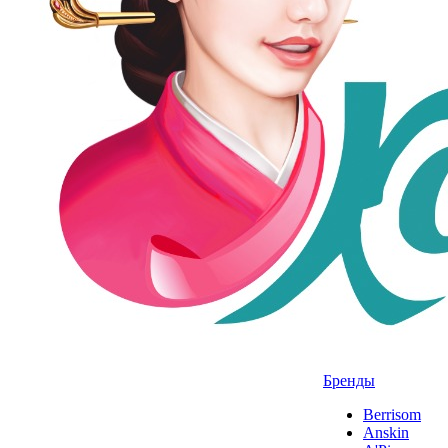
Бренды
Berrisom
Anskin