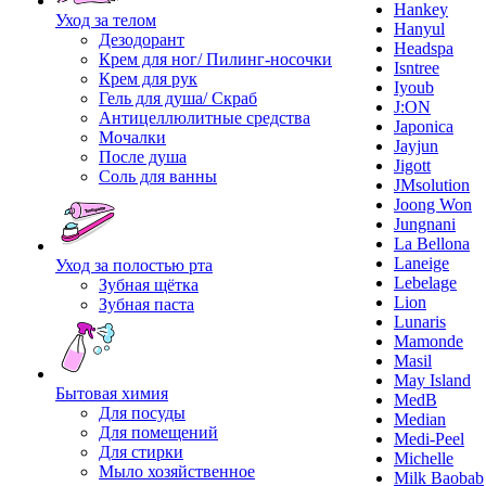
Hankey
Уход за телом
Hanyul
Дезодорант
Headspa
Крем для ног/ Пилинг-носочки
Isntree
Крем для рук
Iyoub
Гель для душа/ Скраб
J:ON
Антицеллюлитные средства
Japonica
Мочалки
Jayjun
После душа
Jigott
Соль для ванны
JMsolution
Joong Won
Jungnani
La Bellona
Laneige
Уход за полостью рта
Lebelage
Зубная щётка
Lion
Зубная паста
Lunaris
Mamonde
Masil
May Island
Бытовая химия
MedB
Для посуды
Median
Для помещений
Medi-Peel
Для стирки
Michelle
Мыло хозяйственное
Milk Baobab