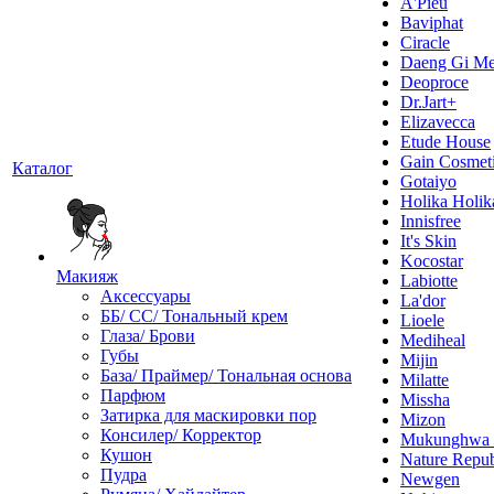
A'Pieu
Baviphat
Ciracle
Daeng Gi Me
Deoproce
Dr.Jart+
Elizavecca
Etude House
Gain Cosmet
Каталог
Gotaiyo
Holika Holik
Innisfree
It's Skin
Kocostar
Макияж
Labiotte
Аксессуары
La'dor
ББ/ СС/ Тональный крем
Lioele
Глаза/ Брови
Mediheal
Губы
Mijin
База/ Праймер/ Тональная основа
Milatte
Парфюм
Missha
Затирка для маскировки пор
Mizon
Консилер/ Корректор
Mukunghw
Кушон
Nature Repub
Пудра
Newgen