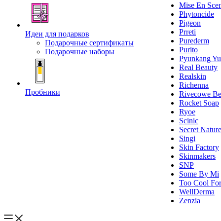
Mise En Sce
Phytoncide
Pigeon
Prreti
Идеи для подарков
Purederm
Подарочные сертификаты
Purito
Подарочные наборы
Pyunkang Yu
Real Beauty
Realskin
Richenna
Пробники
Rivecowe Be
Rocket Soap
Ryoe
Scinic
Secret Natur
Singi
Skin Factory
Skinmakers
SNP
Some By Mi
Too Cool For
WellDerma
Zenzia