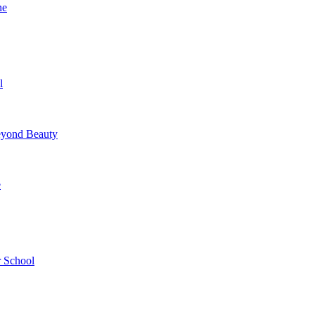
ne
l
yond Beauty
e
 School