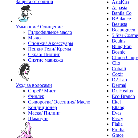
Защита от солнца
AsiaKiss
Aspasia
Banila Co
BBalance
Beausta
Умывание/ Очищение
Beauugreen
Гидрофильное масло
5 Star Cosme
Мыло
Beuins
Спонжи/ Аксессуары
Bling Pop
Пенки/ Гели/ Кремы
Bosnic
Скраб/ Пилинг
Chupa Chup
Снятие макияжа
Clio
Cobalti
Coxir
D2 Lab
Уход за волосами
Dermal
Спрей/ Мист
Dr. Healux
Филлер
Eco Branch
Сыворотка/ Эссенция/ Масло
Ekel
Кондиционер
Ettang
Маска/ Пилинг
Evas
Шампунь
Fascy
Flalia
Frudia
Grace