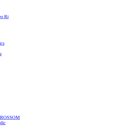
o Ri
ics
a
a ROSSOM
lic