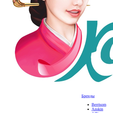
Бренды
Berrisom
Anskin