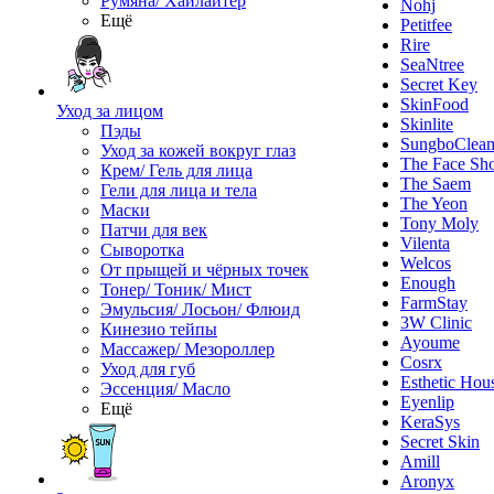
Румяна/ Хайлайтер
Nohj
Ещё
Petitfee
Rire
SeaNtree
Secret Key
SkinFood
Уход за лицом
Skinlite
Пэды
SungboClea
Уход за кожей вокруг глаз
The Face Sh
Крем/ Гель для лица
The Saem
Гели для лица и тела
The Yeon
Маски
Tony Moly
Патчи для век
Vilenta
Сыворотка
Welcos
От прыщей и чёрных точек
Enough
Тонер/ Тоник/ Мист
FarmStay
Эмульсия/ Лосьон/ Флюид
3W Clinic
Кинезио тейпы
Ayoume
Массажер/ Мезороллер
Cosrx
Уход для губ
Esthetic Hou
Эссенция/ Масло
Eyenlip
Ещё
KeraSys
Secret Skin
Amill
Aronyx