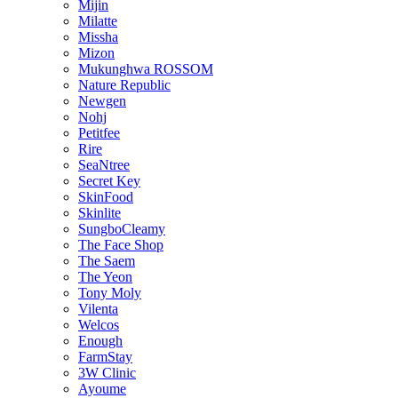
Mijin
Milatte
Missha
Mizon
Mukunghwa ROSSOM
Nature Republic
Newgen
Nohj
Petitfee
Rire
SeaNtree
Secret Key
SkinFood
Skinlite
SungboCleamy
The Face Shop
The Saem
The Yeon
Tony Moly
Vilenta
Welcos
Enough
FarmStay
3W Clinic
Ayoume