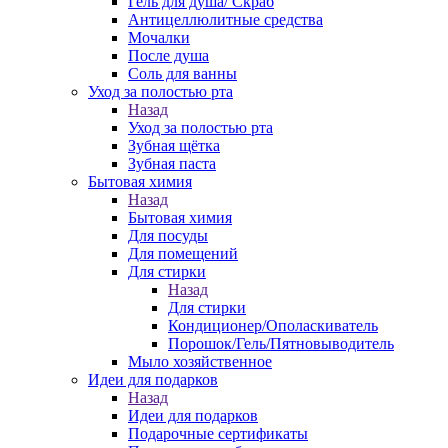
Гель для душа/ Скраб
Антицеллюлитные средства
Мочалки
После душа
Соль для ванны
Уход за полостью рта
Назад
Уход за полостью рта
Зубная щётка
Зубная паста
Бытовая химия
Назад
Бытовая химия
Для посуды
Для помещений
Для стирки
Назад
Для стирки
Кондиционер/Ополаскиватель
Порошок/Гель/Пятновыводитель
Мыло хозяйственное
Идеи для подарков
Назад
Идеи для подарков
Подарочные сертификаты