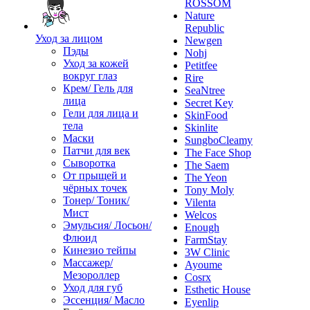
ROSSOM
Nature
Republic
Уход за лицом
Newgen
Пэды
Nohj
Уход за кожей
Petitfee
вокруг глаз
Rire
Крем/ Гель для
SeaNtree
лица
Secret Key
Гели для лица и
SkinFood
тела
Skinlite
Маски
SungboCleamy
Патчи для век
The Face Shop
Сыворотка
The Saem
От прыщей и
The Yeon
чёрных точек
Tony Moly
Тонер/ Тоник/
Vilenta
Мист
Welcos
Эмульсия/ Лосьон/
Enough
Флюид
FarmStay
Кинезио тейпы
3W Clinic
Массажер/
Ayoume
Мезороллер
Cosrx
Уход для губ
Esthetic House
Эссенция/ Масло
Eyenlip