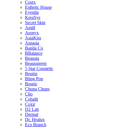
Cosrx
Esthetic House
Eyenlip
KeraSys
Secret Skin
Amill
Aronyx
AsiaKiss
Aspasia
Banila Co
BBalance
Beausta
Beauugreen
5 Star Cosmetic
Beuins
Bling Pop
Bosnic
Chupa Chups
Clio
Cobalti
Coxir
D2 Lab
Dermal
Dr. Healux
Eco Branch