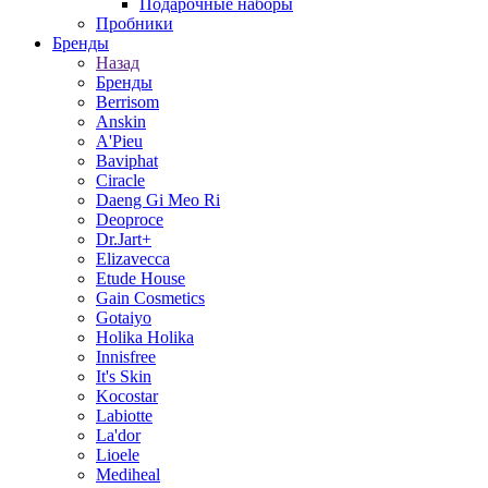
Подарочные наборы
Пробники
Бренды
Назад
Бренды
Berrisom
Anskin
A'Pieu
Baviphat
Ciracle
Daeng Gi Meo Ri
Deoproce
Dr.Jart+
Elizavecca
Etude House
Gain Cosmetics
Gotaiyo
Holika Holika
Innisfree
It's Skin
Kocostar
Labiotte
La'dor
Lioele
Mediheal