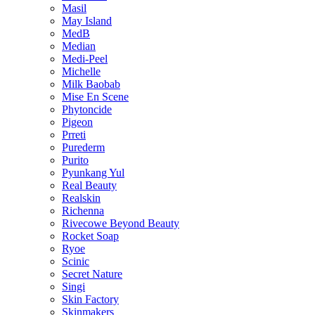
Masil
May Island
MedB
Median
Medi-Peel
Michelle
Milk Baobab
Mise En Scene
Phytoncide
Pigeon
Prreti
Purederm
Purito
Pyunkang Yul
Real Beauty
Realskin
Richenna
Rivecowe Beyond Beauty
Rocket Soap
Ryoe
Scinic
Secret Nature
Singi
Skin Factory
Skinmakers