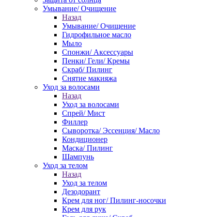
Умывание/ Очищение
Назад
Умывание/ Очищение
Гидрофильное масло
Мыло
Спонжи/ Аксессуары
Пенки/ Гели/ Кремы
Скраб/ Пилинг
Снятие макияжа
Уход за волосами
Назад
Уход за волосами
Спрей/ Мист
Филлер
Сыворотка/ Эссенция/ Масло
Кондиционер
Маска/ Пилинг
Шампунь
Уход за телом
Назад
Уход за телом
Дезодорант
Крем для ног/ Пилинг-носочки
Крем для рук