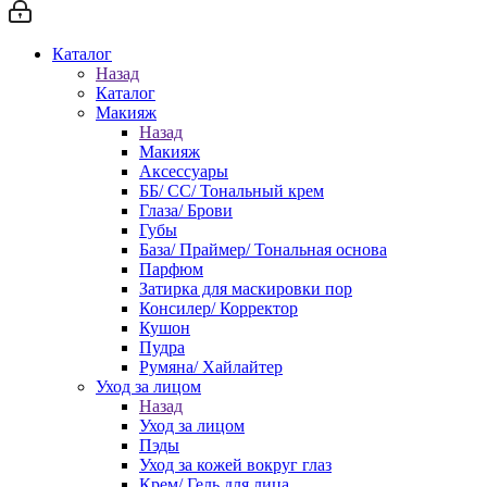
Каталог
Назад
Каталог
Макияж
Назад
Макияж
Аксессуары
ББ/ СС/ Тональный крем
Глаза/ Брови
Губы
База/ Праймер/ Тональная основа
Парфюм
Затирка для маскировки пор
Консилер/ Корректор
Кушон
Пудра
Румяна/ Хайлайтер
Уход за лицом
Назад
Уход за лицом
Пэды
Уход за кожей вокруг глаз
Крем/ Гель для лица