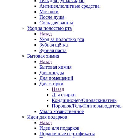
Гель для душа/ Скраб
Антицеллюлитные средства
Мочалки
После душа
Соль для ванны
Уход за полостью рта
Назад
Уход за полостью рта
Зубная щётка
Зубная паста
Бытовая химия
Назад
Бытовая химия
Для посуды
Для помещений
Для стирки
Назад
Для стирки
Кондиционер/Ополаскиватель
Порошок/Гель/Пятновыводитель
Мыло хозяйственное
Идеи для подарков
Назад
Идеи для подарков
Подарочные сертификаты