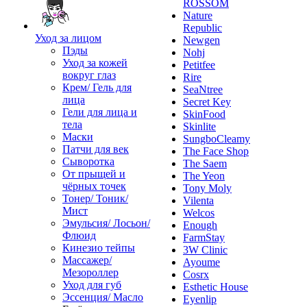
ROSSOM
Nature
Republic
Уход за лицом
Newgen
Пэды
Nohj
Уход за кожей
Petitfee
вокруг глаз
Rire
Крем/ Гель для
SeaNtree
лица
Secret Key
Гели для лица и
SkinFood
тела
Skinlite
Маски
SungboCleamy
Патчи для век
The Face Shop
Сыворотка
The Saem
От прыщей и
The Yeon
чёрных точек
Tony Moly
Тонер/ Тоник/
Vilenta
Мист
Welcos
Эмульсия/ Лосьон/
Enough
Флюид
FarmStay
Кинезио тейпы
3W Clinic
Массажер/
Ayoume
Мезороллер
Cosrx
Уход для губ
Esthetic House
Эссенция/ Масло
Eyenlip