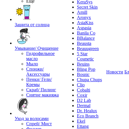
Ещё
KeraSys
Secret Skin
Amill
Aronyx
AsiaKiss
Защита от солнца
Aspasia
Banila Co
BBalance
Beausta
Умывание/ Очищение
Beauugreen
Гидрофильное
5 Star
масло
Cosmetic
Мыло
Beuins
Спонжи/
Bling Pop
Новости
Бл
Аксессуары
Bosnic
Пенки/ Гели/
Chupa Chups
Кремы
Clio
Скраб/ Пилинг
Cobalti
Снятие макияжа
Coxir
D2 Lab
Dermal
Dr. Healux
Eco Branch
Уход за волосами
Ekel
Спрей/ Мист
Ettang
Филлер