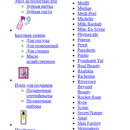
Уход за полостью рта
MedB
Зубная щётка
Median
Зубная паста
Medi-Peel
Michelle
Milk Baobab
Mise En Scene
Phytoncide
Бытовая химия
Pigeon
Для посуды
Prreti
Для помещений
Purederm
Для стирки
Purito
Мыло
Pyunkang Yul
хозяйственное
Real Beauty
Realskin
Richenna
Rivecowe
Идеи для подарков
Beyond
Подарочные
Beauty
сертификаты
Rocket Soap
Подарочные
Ryoe
наборы
Scinic
Secret Nature
Singi
Skin Factory
Skinmakers
Пробники