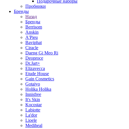
Подарочные наборы
Пробники
Бренды
Назад
Бренды
Berrisom
Anskin
A'Pieu
Baviphat
Ciracle
Daeng Gi Meo Ri
Deoproce
Dr.Jart+
Elizavecca
Etude House
Gain Cosmetics
Gotaiyo
Holika Holika
Innisfree
It's Skin
Kocostar
Labiotte
La'dor
Lioele
Mediheal