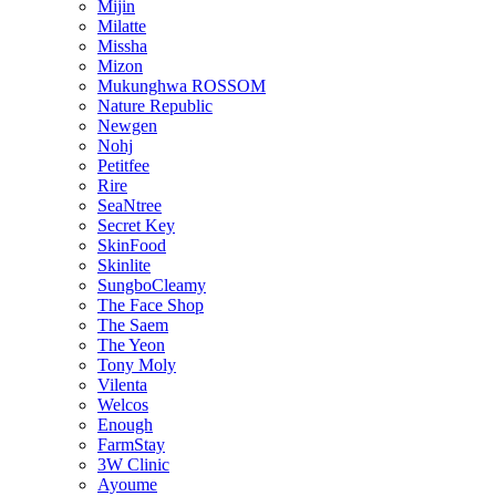
Mijin
Milatte
Missha
Mizon
Mukunghwa ROSSOM
Nature Republic
Newgen
Nohj
Petitfee
Rire
SeaNtree
Secret Key
SkinFood
Skinlite
SungboCleamy
The Face Shop
The Saem
The Yeon
Tony Moly
Vilenta
Welcos
Enough
FarmStay
3W Clinic
Ayoume