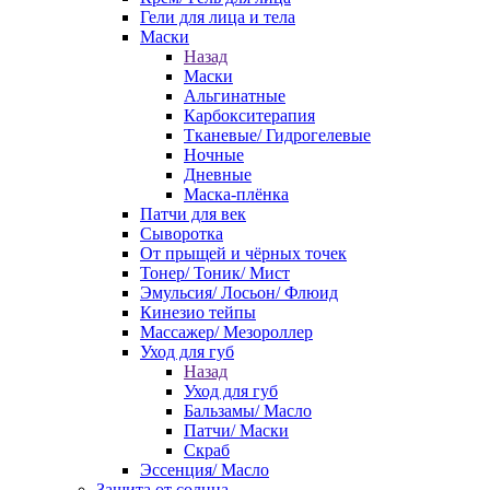
Гели для лица и тела
Маски
Назад
Маски
Альгинатные
Карбокситерапия
Тканевые/ Гидрогелевые
Ночные
Дневные
Маска-плёнка
Патчи для век
Сыворотка
От прыщей и чёрных точек
Тонер/ Тоник/ Мист
Эмульсия/ Лосьон/ Флюид
Кинезио тейпы
Массажер/ Мезороллер
Уход для губ
Назад
Уход для губ
Бальзамы/ Масло
Патчи/ Маски
Скраб
Эссенция/ Масло
Защита от солнца