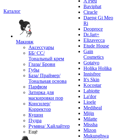
A'Pieu
Baviphat
Каталог
Ciracle
Daeng Gi Meo
Ri
Deoproce
Dr.Jart+
Elizavecca
Макияж
Etude House
Аксессуары
Gain
ББ/ СС/
Cosmetics
Тональный крем
Gotaiyo
Глаза/ Брови
Holika Holika
Губы
Innisfree
База/ Праймер/
It's Skin
Тональная основа
Kocostar
Парфюм
Labiotte
Затирка для
La'dor
маскировки пор
Lioele
Консилер/
Mediheal
Корректор
Mijin
Кушон
Milatte
Пудра
Missha
Румяна/ Хайлайтер
Mizon
Ещё
Mukunghwa