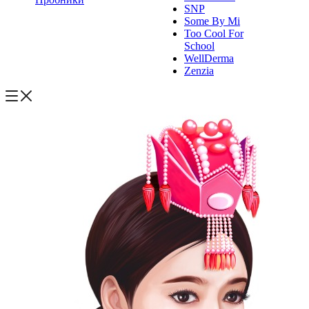
SNP
Some By Mi
Too Cool For
School
WellDerma
Zenzia