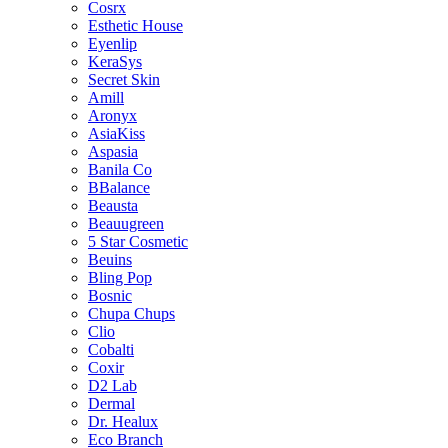
Cosrx
Esthetic House
Eyenlip
KeraSys
Secret Skin
Amill
Aronyx
AsiaKiss
Aspasia
Banila Co
BBalance
Beausta
Beauugreen
5 Star Cosmetic
Beuins
Bling Pop
Bosnic
Chupa Chups
Clio
Cobalti
Coxir
D2 Lab
Dermal
Dr. Healux
Eco Branch