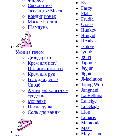
Evas
Сыворотка/
Fascy
Эссенция/ Масло
Flalia
Кондиционер
Frudia
Маска/ Пилинг
Grace
Шампунь
Hankey
Hanyul
Headspa
Isntree
Iyoub
Уход за телом
J:ON
Дезодорант
Japonica
Крем для ног/
Jayjun
Пилинг-носочки
Jigott
Крем для рук
JMsolution
Гель для душа/
Joong Won
Скраб
Jungnani
Антицеллюлитные
La Bellona
средства
Laneige
Мочалки
Lebelage
После душа
Lion
Соль для ванны
Lunaris
Mamonde
Masil
May Island