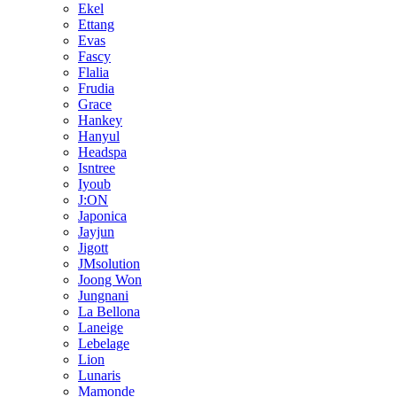
Ekel
Ettang
Evas
Fascy
Flalia
Frudia
Grace
Hankey
Hanyul
Headspa
Isntree
Iyoub
J:ON
Japonica
Jayjun
Jigott
JMsolution
Joong Won
Jungnani
La Bellona
Laneige
Lebelage
Lion
Lunaris
Mamonde