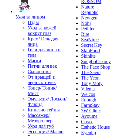
ROSSOM
Nature
Republic
Уход за лицом
Newgen
Пэды
Nohj
Уход за кожей
Petitfee
вокруг глаз
Rire
Крем/ Гель для
SeaNtree
лица
Secret Key
Гели для лица и
SkinFood
тела
Skinlite
Маски
SungboCleamy
Патчи для век
The Face Shop
Сыворотка
The Saem
От прыщей и
The Yeon
чёрных точек
Tony Moly
Тонер/ Тоник/
Vilenta
Мист
Welcos
Эмульсия/ Лосьон/
Enough
Флюид
FarmStay
Кинезио тейпы
3W Clinic
Массажер/
Ayoume
Мезороллер
Cosrx
Уход для губ
Esthetic House
Эссенция/ Масло
Eyenlip