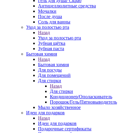
Гель для душа/ Скраб
Антицеллюлитные средства
Мочалки
После душа
Соль для ванны
Уход за полостью рта
Назад
Уход за полостью рта
Зубная щётка
Зубная паста
Бытовая химия
Назад
Бытовая химия
Для посуды
Для помещений
Для стирки
Назад
Для стирки
Кондиционер/Ополаскиватель
Порошок/Гель/Пятновыводитель
Мыло хозяйственное
Идеи для подарков
Назад
Идеи для подарков
Подарочные сертификаты