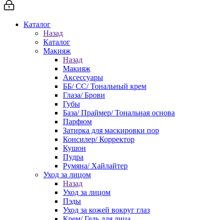
Каталог
Назад
Каталог
Макияж
Назад
Макияж
Аксессуары
ББ/ СС/ Тональный крем
Глаза/ Брови
Губы
База/ Праймер/ Тональная основа
Парфюм
Затирка для маскировки пор
Консилер/ Корректор
Кушон
Пудра
Румяна/ Хайлайтер
Уход за лицом
Назад
Уход за лицом
Пэды
Уход за кожей вокруг глаз
Крем/ Гель для лица