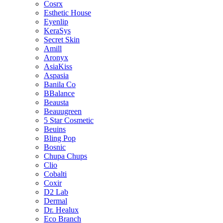
Cosrx
Esthetic House
Eyenlip
KeraSys
Secret Skin
Amill
Aronyx
AsiaKiss
Aspasia
Banila Co
BBalance
Beausta
Beauugreen
5 Star Cosmetic
Beuins
Bling Pop
Bosnic
Chupa Chups
Clio
Cobalti
Coxir
D2 Lab
Dermal
Dr. Healux
Eco Branch