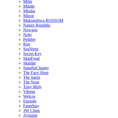
Mijin
Milatte
Missha
Mizon
Mukunghwa ROSSOM
Nature Republic
Newgen
Nohj
Petitfee
Rire
SeaNtree
Secret Key
SkinFood
Skinlite
SungboCleamy
The Face Shop
The Saem
The Yeon
Tony Moly
Vilenta
Welcos
Enough
FarmStay
3W Clinic
Ayoume