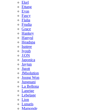
Ekel
Ettang
Evas
Fascy
Flalia
Frudia
Grace
Hankey
Hanyul
Headspa
Isntree
Iyoub
J:ON
Japonica
Jayjun
Jigott
JMsolution
Joong Won
Jungnani
La Bellona
Laneige
Lebelage
Lion
Lunaris
Mamonde