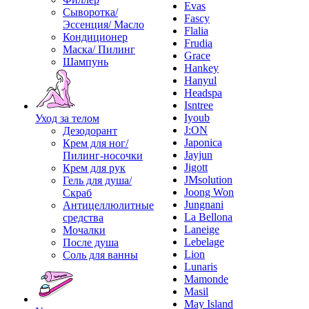
Evas
Сыворотка/
Fascy
Эссенция/ Масло
Flalia
Кондиционер
Frudia
Маска/ Пилинг
Grace
Шампунь
Hankey
Hanyul
Headspa
Isntree
Iyoub
Уход за телом
J:ON
Дезодорант
Japonica
Крем для ног/
Jayjun
Пилинг-носочки
Jigott
Крем для рук
JMsolution
Гель для душа/
Joong Won
Скраб
Jungnani
Антицеллюлитные
La Bellona
средства
Laneige
Мочалки
Lebelage
После душа
Lion
Соль для ванны
Lunaris
Mamonde
Masil
May Island