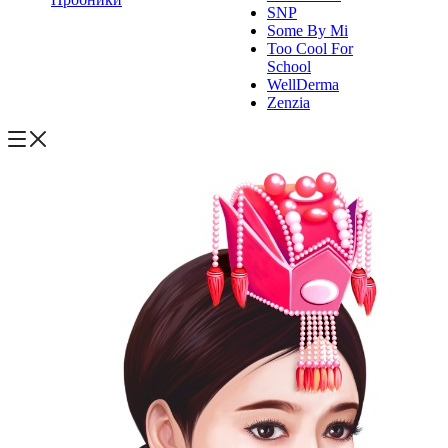
SNP
Some By Mi
Too Cool For
School
WellDerma
Zenzia