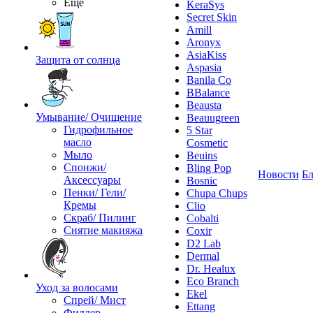
Ещё
KeraSys
Secret Skin
Amill
Aronyx
AsiaKiss
Защита от солнца
Aspasia
Banila Co
BBalance
Beausta
Умывание/ Очищение
Beauugreen
Гидрофильное
5 Star
масло
Cosmetic
Мыло
Beuins
Спонжи/
Bling Pop
Новости
Бл
Аксессуары
Bosnic
Пенки/ Гели/
Chupa Chups
Кремы
Clio
Скраб/ Пилинг
Cobalti
Снятие макияжа
Coxir
D2 Lab
Dermal
Dr. Healux
Eco Branch
Уход за волосами
Ekel
Спрей/ Мист
Ettang
Филлер