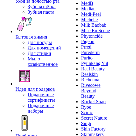
Уход за полостью рта
MedB
Зубная щётка
Median
Зубная паста
Medi-Peel
Michelle
Milk Baobab
Mise En Scene
Phytoncide
Бытовая химия
Pigeon
Для посуды
Prreti
Для помещений
Purederm
Для стирки
Purito
Мыло
Pyunkang Yul
хозяйственное
Real Beauty
Realskin
Richenna
Rivecowe
Идеи для подарков
Beyond
Подарочные
Beauty
сертификаты
Rocket Soap
Подарочные
Ryoe
наборы
Scinic
Secret Nature
Singi
Skin Factory
Skinmakers
Пробники