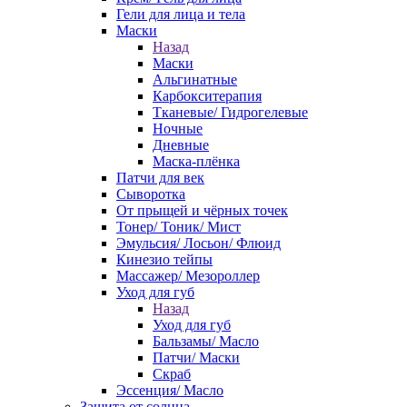
Гели для лица и тела
Маски
Назад
Маски
Альгинатные
Карбокситерапия
Тканевые/ Гидрогелевые
Ночные
Дневные
Маска-плёнка
Патчи для век
Сыворотка
От прыщей и чёрных точек
Тонер/ Тоник/ Мист
Эмульсия/ Лосьон/ Флюид
Кинезио тейпы
Массажер/ Мезороллер
Уход для губ
Назад
Уход для губ
Бальзамы/ Масло
Патчи/ Маски
Скраб
Эссенция/ Масло
Защита от солнца