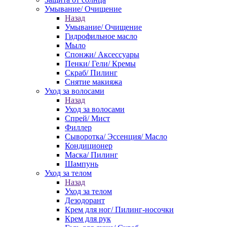
Умывание/ Очищение
Назад
Умывание/ Очищение
Гидрофильное масло
Мыло
Спонжи/ Аксессуары
Пенки/ Гели/ Кремы
Скраб/ Пилинг
Снятие макияжа
Уход за волосами
Назад
Уход за волосами
Спрей/ Мист
Филлер
Сыворотка/ Эссенция/ Масло
Кондиционер
Маска/ Пилинг
Шампунь
Уход за телом
Назад
Уход за телом
Дезодорант
Крем для ног/ Пилинг-носочки
Крем для рук