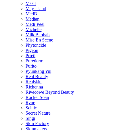
Masil
May Island
MedB
Median
Medi-Peel
Michelle
Milk Baobab
Mise En Scene
Phytoncide
Pigeon
Prreti
Purederm
Purito
Pyunkang Yul
Real Beauty
Realskin
Richenna
Rivecowe Beyond Beauty
Rocket Soap
Ryoe
Scinic
Secret Nature
Singi
Skin Factory
Skinmakers