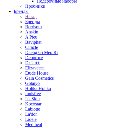
Подарочные наборы
Пробники
Бренды
Назад
Бренды
Berrisom
Anskin
A'Pieu
Baviphat
Ciracle
Daeng Gi Meo Ri
Deoproce
Dr.Jart+
Elizavecca
Etude House
Gain Cosmetics
Gotaiyo
Holika Holika
Innisfree
It's Skin
Kocostar
Labiotte
La'dor
Lioele
Mediheal