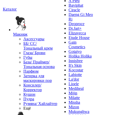
A'Pieu
Baviphat
Каталог
Ciracle
Daeng Gi Meo
Ri
Deoproce
Dr.Jart+
Elizavecca
Макияж
Etude House
Аксессуары
Gain
ББ/ СС/
Cosmetics
Тональный крем
Gotaiyo
Глаза/ Брови
Holika Holika
Губы
Innisfree
База/ Праймер/
It's Skin
Тональная основа
Kocostar
Парфюм
Labiotte
Затирка для
La'dor
маскировки пор
Lioele
Консилер/
Mediheal
Корректор
Mijin
Кушон
Milatte
Пудра
Missha
Румяна/ Хайлайтер
Mizon
Ещё
Mukunghwa