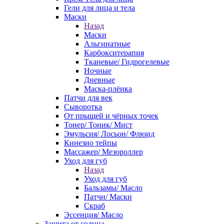
Гели для лица и тела
Маски
Назад
Маски
Альгинатные
Карбокситерапия
Тканевые/ Гидрогелевые
Ночные
Дневные
Маска-плёнка
Патчи для век
Сыворотка
От прыщей и чёрных точек
Тонер/ Тоник/ Мист
Эмульсия/ Лосьон/ Флюид
Кинезио тейпы
Массажер/ Мезороллер
Уход для губ
Назад
Уход для губ
Бальзамы/ Масло
Патчи/ Маски
Скраб
Эссенция/ Масло
Защита от солнца