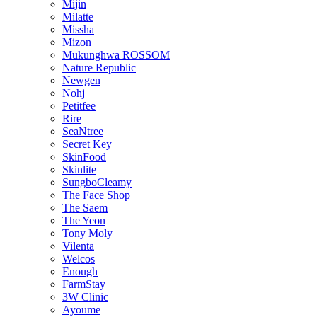
Mijin
Milatte
Missha
Mizon
Mukunghwa ROSSOM
Nature Republic
Newgen
Nohj
Petitfee
Rire
SeaNtree
Secret Key
SkinFood
Skinlite
SungboCleamy
The Face Shop
The Saem
The Yeon
Tony Moly
Vilenta
Welcos
Enough
FarmStay
3W Clinic
Ayoume