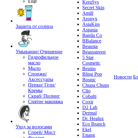
Ещё
KeraSys
Secret Skin
Amill
Aronyx
AsiaKiss
Защита от солнца
Aspasia
Banila Co
BBalance
Beausta
Умывание/ Очищение
Beauugreen
Гидрофильное
5 Star
масло
Cosmetic
Мыло
Beuins
Спонжи/
Bling Pop
Новости
Бл
Аксессуары
Bosnic
Пенки/ Гели/
Chupa Chups
Кремы
Clio
Скраб/ Пилинг
Cobalti
Снятие макияжа
Coxir
D2 Lab
Dermal
Dr. Healux
Eco Branch
Уход за волосами
Ekel
Спрей/ Мист
Ettang
Филлер