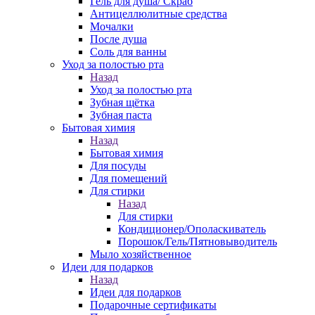
Гель для душа/ Скраб
Антицеллюлитные средства
Мочалки
После душа
Соль для ванны
Уход за полостью рта
Назад
Уход за полостью рта
Зубная щётка
Зубная паста
Бытовая химия
Назад
Бытовая химия
Для посуды
Для помещений
Для стирки
Назад
Для стирки
Кондиционер/Ополаскиватель
Порошок/Гель/Пятновыводитель
Мыло хозяйственное
Идеи для подарков
Назад
Идеи для подарков
Подарочные сертификаты