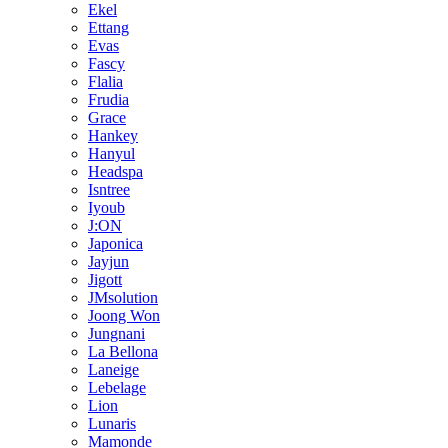
Ekel
Ettang
Evas
Fascy
Flalia
Frudia
Grace
Hankey
Hanyul
Headspa
Isntree
Iyoub
J:ON
Japonica
Jayjun
Jigott
JMsolution
Joong Won
Jungnani
La Bellona
Laneige
Lebelage
Lion
Lunaris
Mamonde