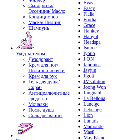
Evas
Сыворотка/
Fascy
Эссенция/ Масло
Flalia
Кондиционер
Frudia
Маска/ Пилинг
Grace
Шампунь
Hankey
Hanyul
Headspa
Isntree
Iyoub
Уход за телом
J:ON
Дезодорант
Japonica
Крем для ног/
Jayjun
Пилинг-носочки
Jigott
Крем для рук
JMsolution
Гель для душа/
Joong Won
Скраб
Jungnani
Антицеллюлитные
La Bellona
средства
Laneige
Мочалки
Lebelage
После душа
Lion
Соль для ванны
Lunaris
Mamonde
Masil
May Island