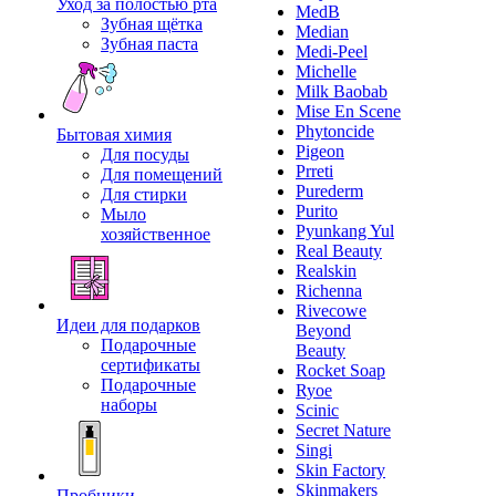
Уход за полостью рта
MedB
Зубная щётка
Median
Зубная паста
Medi-Peel
Michelle
Milk Baobab
Mise En Scene
Phytoncide
Бытовая химия
Pigeon
Для посуды
Prreti
Для помещений
Purederm
Для стирки
Purito
Мыло
Pyunkang Yul
хозяйственное
Real Beauty
Realskin
Richenna
Rivecowe
Идеи для подарков
Beyond
Подарочные
Beauty
сертификаты
Rocket Soap
Подарочные
Ryoe
наборы
Scinic
Secret Nature
Singi
Skin Factory
Skinmakers
Пробники