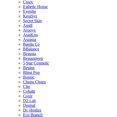
Cosrx
Esthetic House
Eyenlip
KeraSys
Secret Skin
Amill
Aronyx
AsiaKiss
Aspasia
Banila Co
BBalance
Beausta
Beauugreen
5 Star Cosmetic
Beuins
Bling Pop
Bosnic
Chupa Chups
Clio
Cobalti
Coxir
D2 Lab
Dermal
Dr. Healux
Eco Branch