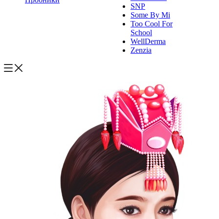
SNP
Some By Mi
Too Cool For
School
WellDerma
Zenzia