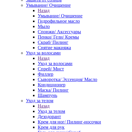
Умывание/ Очищение
Назад
Умывание/ Очищение
Гидрофильное масло
Мыло
Спонжи/ Аксессуары
Пенки/ Гели/ Кремы
Скраб/ Пилинг
Снятие макияжа
Уход за волосами
Назад
Уход за волосами
Спрей/ Мист
Филлер
Сыворотка/ Эссенция/ Масло
Кондиционер
Маска/ Пилинг
Шампунь
Уход за телом
Назад
Уход за телом
Дезодорант
Крем для ног/ Пилинг-носочки
Крем для рук