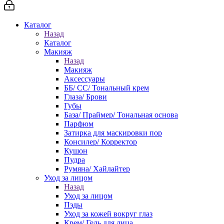
Каталог
Назад
Каталог
Макияж
Назад
Макияж
Аксессуары
ББ/ СС/ Тональный крем
Глаза/ Брови
Губы
База/ Праймер/ Тональная основа
Парфюм
Затирка для маскировки пор
Консилер/ Корректор
Кушон
Пудра
Румяна/ Хайлайтер
Уход за лицом
Назад
Уход за лицом
Пэды
Уход за кожей вокруг глаз
Крем/ Гель для лица