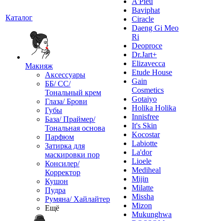
A'Pieu
Baviphat
Каталог
Ciracle
Daeng Gi Meo
Ri
Deoproce
Dr.Jart+
Elizavecca
Макияж
Etude House
Аксессуары
Gain
ББ/ СС/
Cosmetics
Тональный крем
Gotaiyo
Глаза/ Брови
Holika Holika
Губы
Innisfree
База/ Праймер/
It's Skin
Тональная основа
Kocostar
Парфюм
Labiotte
Затирка для
La'dor
маскировки пор
Lioele
Консилер/
Mediheal
Корректор
Mijin
Кушон
Milatte
Пудра
Missha
Румяна/ Хайлайтер
Mizon
Ещё
Mukunghwa