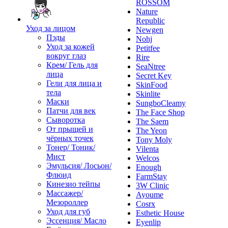
ROSSOM
Nature
Republic
Уход за лицом
Newgen
Пэды
Nohj
Уход за кожей
Petitfee
вокруг глаз
Rire
Крем/ Гель для
SeaNtree
лица
Secret Key
Гели для лица и
SkinFood
тела
Skinlite
Маски
SungboCleamy
Патчи для век
The Face Shop
Сыворотка
The Saem
От прыщей и
The Yeon
чёрных точек
Tony Moly
Тонер/ Тоник/
Vilenta
Мист
Welcos
Эмульсия/ Лосьон/
Enough
Флюид
FarmStay
Кинезио тейпы
3W Clinic
Массажер/
Ayoume
Мезороллер
Cosrx
Уход для губ
Esthetic House
Эссенция/ Масло
Eyenlip