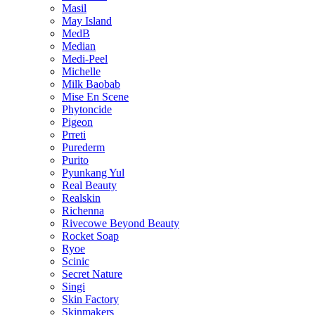
Masil
May Island
MedB
Median
Medi-Peel
Michelle
Milk Baobab
Mise En Scene
Phytoncide
Pigeon
Prreti
Purederm
Purito
Pyunkang Yul
Real Beauty
Realskin
Richenna
Rivecowe Beyond Beauty
Rocket Soap
Ryoe
Scinic
Secret Nature
Singi
Skin Factory
Skinmakers