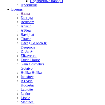
Подарочные наборы
Пробники
Бренды
Назад
Бренды
Berrisom
Anskin
A'Pieu
Baviphat
Ciracle
Daeng Gi Meo Ri
Deoproce
Dr.Jart+
Elizavecca
Etude House
Gain Cosmetics
Gotaiyo
Holika Holika
Innisfree
It's Skin
Kocostar
Labiotte
La'dor
Lioele
Mediheal