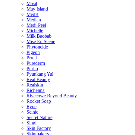
Masil
May Island
MedB
Median
Medi-Peel
Michelle
Milk Baobab
Mise En Scene
Phytoncide
Pigeon
Prreti
Purederm
Purito
Pyunkang Yul
Real Beauty
Realskin
Richenna
Rivecowe Beyond Beauty
Rocket Soap
Ryoe
Scinic
Secret Nature
Singi
Skin Factory
Skinmakers