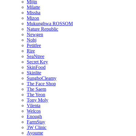
Mijin
Milatte
Missha
Mizon
Mukunghwa ROSSOM
Nature Republic
Newgen
Nohj
Petitfee
Rire
SeaNtree
Secret Key
SkinFood
Skinlite
SungboCleamy
The Face Shop
The Saem
The Yeon
Tony Moly
Vilenta
Welcos
Enough
FarmStay
3W Clinic
Ayoume