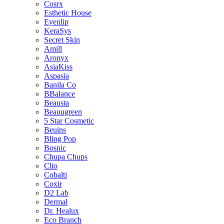
Cosrx
Esthetic House
Eyenlip
KeraSys
Secret Skin
Amill
Aronyx
AsiaKiss
Aspasia
Banila Co
BBalance
Beausta
Beauugreen
5 Star Cosmetic
Beuins
Bling Pop
Bosnic
Chupa Chups
Clio
Cobalti
Coxir
D2 Lab
Dermal
Dr. Healux
Eco Branch