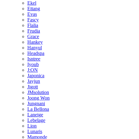
Ekel
Ettang
Evas
Fascy
Flalia
Frudia
Grace
Hankey
Hanyul
Headspa
Isntree
Iyoub
J:ON
Japonica
Jayjun
Jigott
JMsolution
Joong Won
Jungnani
La Bellona
Laneige
Lebelage
Lion
Lunaris
Mamonde