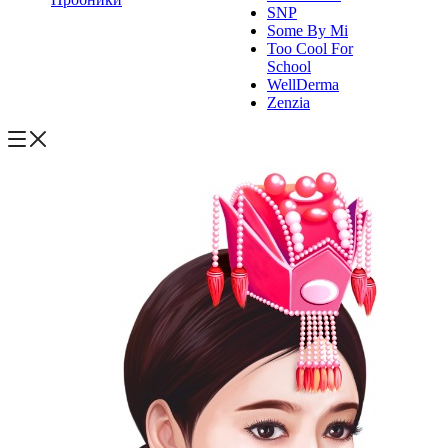
SNP
Some By Mi
Too Cool For
School
WellDerma
Zenzia