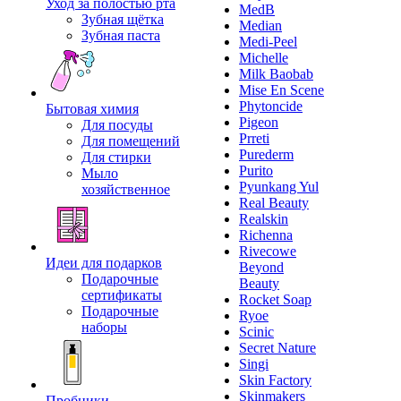
Уход за полостью рта
MedB
Зубная щётка
Median
Зубная паста
Medi-Peel
Michelle
Milk Baobab
Mise En Scene
Phytoncide
Бытовая химия
Pigeon
Для посуды
Prreti
Для помещений
Purederm
Для стирки
Purito
Мыло
Pyunkang Yul
хозяйственное
Real Beauty
Realskin
Richenna
Rivecowe
Идеи для подарков
Beyond
Подарочные
Beauty
сертификаты
Rocket Soap
Подарочные
Ryoe
наборы
Scinic
Secret Nature
Singi
Skin Factory
Skinmakers
Пробники