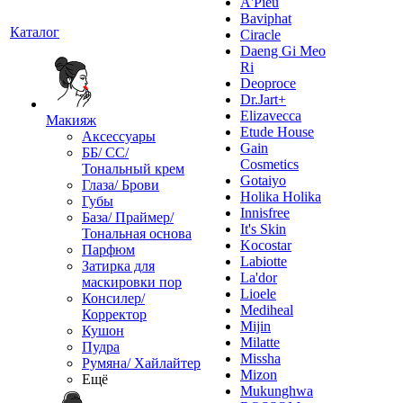
A'Pieu
Baviphat
Каталог
Ciracle
Daeng Gi Meo
Ri
Deoproce
Dr.Jart+
Elizavecca
Макияж
Etude House
Аксессуары
Gain
ББ/ СС/
Cosmetics
Тональный крем
Gotaiyo
Глаза/ Брови
Holika Holika
Губы
Innisfree
База/ Праймер/
It's Skin
Тональная основа
Kocostar
Парфюм
Labiotte
Затирка для
La'dor
маскировки пор
Lioele
Консилер/
Mediheal
Корректор
Mijin
Кушон
Milatte
Пудра
Missha
Румяна/ Хайлайтер
Mizon
Ещё
Mukunghwa