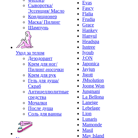
Evas
Сыворотка/
Fascy
Эссенция/ Масло
Flalia
Кондиционер
Frudia
Маска/ Пилинг
Grace
Шампунь
Hankey
Hanyul
Headspa
Isntree
Iyoub
Уход за телом
J:ON
Дезодорант
Japonica
Крем для ног/
Jayjun
Пилинг-носочки
Jigott
Крем для рук
JMsolution
Гель для душа/
Joong Won
Скраб
Jungnani
Антицеллюлитные
La Bellona
средства
Laneige
Мочалки
Lebelage
После душа
Lion
Соль для ванны
Lunaris
Mamonde
Masil
May Island