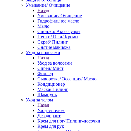
Умывание/ Очищение
Назад
Умывание/ Очищение
Гидрофильное масло
Мыло
Спонжи/ Аксессуары
Пенки/ Гели/ Кремы
Скраб/ Пилинг
Снятие макияжа
Уход за волосами
Назад
Уход за волосами
Спрей/ Мист
Филлер
Сыворотка/ Эссенция/ Масло
Кондиционер
Маска/ Пилинг
Шампунь
Уход за телом
Назад
Уход за телом
Дезодорант
Крем для ног/ Пилинг-носочки
Крем для рук