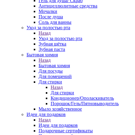
Гель для душа/ Скраб
Антицеллюлитные средства
Мочалки
После душа
Соль для ванны
Уход за полостью рта
Назад
Уход за полостью рта
Зубная щётка
Зубная паста
Бытовая химия
Назад
Бытовая химия
Для посуды
Для помещений
Для стирки
Назад
Для стирки
Кондиционер/Ополаскиватель
Порошок/Гель/Пятновыводитель
Мыло хозяйственное
Идеи для подарков
Назад
Идеи для подарков
Подарочные сертификаты