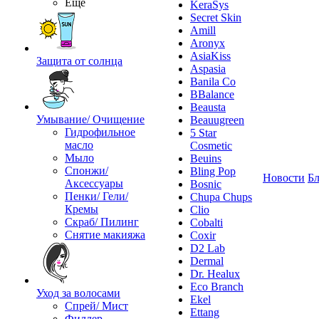
Ещё
KeraSys
Secret Skin
Amill
Aronyx
AsiaKiss
Защита от солнца
Aspasia
Banila Co
BBalance
Beausta
Умывание/ Очищение
Beauugreen
Гидрофильное
5 Star
масло
Cosmetic
Мыло
Beuins
Спонжи/
Bling Pop
Новости
Бл
Аксессуары
Bosnic
Пенки/ Гели/
Chupa Chups
Кремы
Clio
Скраб/ Пилинг
Cobalti
Снятие макияжа
Coxir
D2 Lab
Dermal
Dr. Healux
Eco Branch
Уход за волосами
Ekel
Спрей/ Мист
Ettang
Филлер