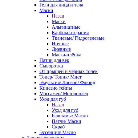
Гели для лица и тела
Маски
Назад
Маски
Альгинатные
Карбокситерапия
Тканевые/ Гидрогелевые
Ночные
Дневные
Маска-плёнка
Патчи для век
Сыворотка
От прыщей и чёрных точек
Тонер/ Тоник/ Мист
Эмульсия/ Лосьон/ Флюид
Кинезио тейпы
Массажер/ Мезороллер
Уход для губ
Назад
Уход для губ
Бальзамы/ Масло
Патчи/ Маски
Скраб
Эссенция/ Масло
Защита от солнца