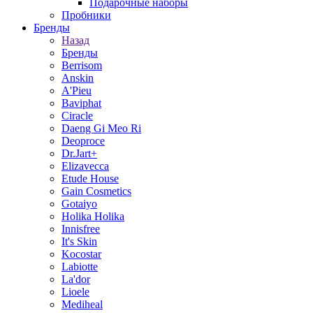
Подарочные наборы
Пробники
Бренды
Назад
Бренды
Berrisom
Anskin
A'Pieu
Baviphat
Ciracle
Daeng Gi Meo Ri
Deoproce
Dr.Jart+
Elizavecca
Etude House
Gain Cosmetics
Gotaiyo
Holika Holika
Innisfree
It's Skin
Kocostar
Labiotte
La'dor
Lioele
Mediheal