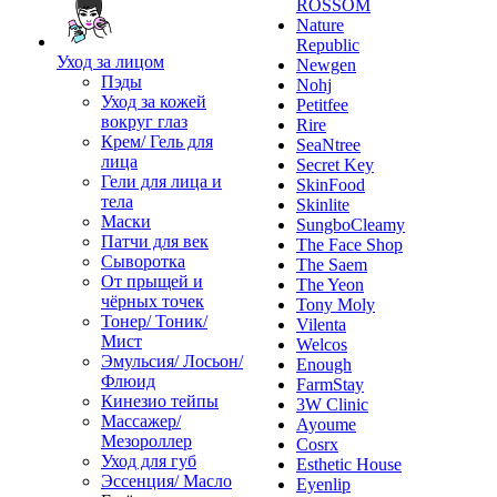
ROSSOM
Nature
Republic
Уход за лицом
Newgen
Пэды
Nohj
Уход за кожей
Petitfee
вокруг глаз
Rire
Крем/ Гель для
SeaNtree
лица
Secret Key
Гели для лица и
SkinFood
тела
Skinlite
Маски
SungboCleamy
Патчи для век
The Face Shop
Сыворотка
The Saem
От прыщей и
The Yeon
чёрных точек
Tony Moly
Тонер/ Тоник/
Vilenta
Мист
Welcos
Эмульсия/ Лосьон/
Enough
Флюид
FarmStay
Кинезио тейпы
3W Clinic
Массажер/
Ayoume
Мезороллер
Cosrx
Уход для губ
Esthetic House
Эссенция/ Масло
Eyenlip