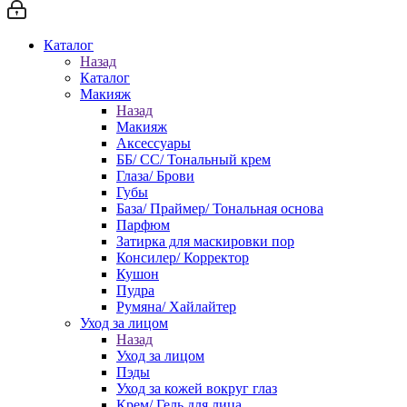
Каталог
Назад
Каталог
Макияж
Назад
Макияж
Аксессуары
ББ/ СС/ Тональный крем
Глаза/ Брови
Губы
База/ Праймер/ Тональная основа
Парфюм
Затирка для маскировки пор
Консилер/ Корректор
Кушон
Пудра
Румяна/ Хайлайтер
Уход за лицом
Назад
Уход за лицом
Пэды
Уход за кожей вокруг глаз
Крем/ Гель для лица