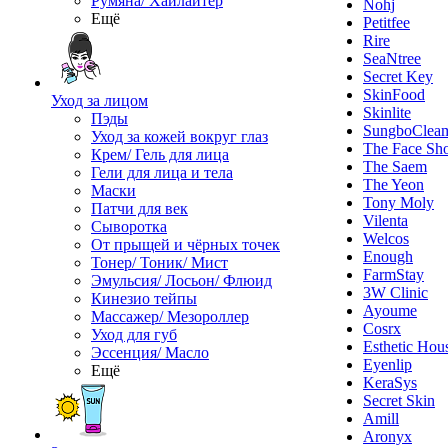
Румяна/ Хайлайтер
Nohj
Ещё
Petitfee
Rire
SeaNtree
Secret Key
SkinFood
Уход за лицом
Skinlite
Пэды
SungboClea
Уход за кожей вокруг глаз
The Face Sh
Крем/ Гель для лица
The Saem
Гели для лица и тела
The Yeon
Маски
Tony Moly
Патчи для век
Vilenta
Сыворотка
Welcos
От прыщей и чёрных точек
Enough
Тонер/ Тоник/ Мист
FarmStay
Эмульсия/ Лосьон/ Флюид
3W Clinic
Кинезио тейпы
Ayoume
Массажер/ Мезороллер
Cosrx
Уход для губ
Esthetic Hou
Эссенция/ Масло
Eyenlip
Ещё
KeraSys
Secret Skin
Amill
Aronyx