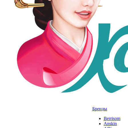
Бренды
Berrisom
Anskin