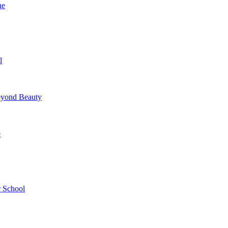
ne
l
yond Beauty
e
 School