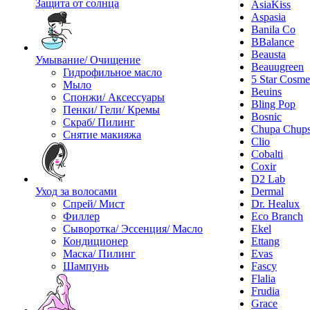
Защита от солнца
AsiaKiss
Aspasia
Banila Co
BBalance
Beausta
Умывание/ Очищение
Beauugreen
Гидрофильное масло
5 Star Cosme
Мыло
Beuins
Спонжи/ Аксессуары
Bling Pop
Пенки/ Гели/ Кремы
Bosnic
Скраб/ Пилинг
Chupa Chup
Снятие макияжа
Clio
Cobalti
Coxir
D2 Lab
Уход за волосами
Dermal
Спрей/ Мист
Dr. Healux
Филлер
Eco Branch
Сыворотка/ Эссенция/ Масло
Ekel
Кондиционер
Ettang
Маска/ Пилинг
Evas
Шампунь
Fascy
Flalia
Frudia
Grace