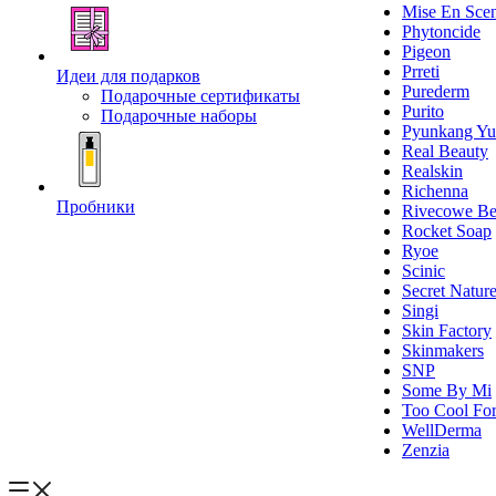
Mise En Sce
Phytoncide
Pigeon
Prreti
Идеи для подарков
Purederm
Подарочные сертификаты
Purito
Подарочные наборы
Pyunkang Yu
Real Beauty
Realskin
Richenna
Пробники
Rivecowe Be
Rocket Soap
Ryoe
Scinic
Secret Natur
Singi
Skin Factory
Skinmakers
SNP
Some By Mi
Too Cool For
WellDerma
Zenzia