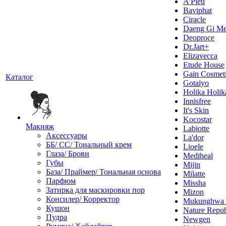
A'Pieu
Baviphat
Ciracle
Daeng Gi Me
Deoproce
Dr.Jart+
Elizavecca
Etude House
Gain Cosmet
Каталог
Gotaiyo
Holika Holik
Innisfree
It's Skin
Kocostar
Макияж
Labiotte
Аксессуары
La'dor
ББ/ СС/ Тональный крем
Lioele
Глаза/ Брови
Mediheal
Губы
Mijin
База/ Праймер/ Тональная основа
Milatte
Парфюм
Missha
Затирка для маскировки пор
Mizon
Консилер/ Корректор
Mukunghw
Кушон
Nature Repub
Пудра
Newgen