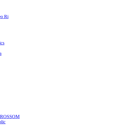
o Ri
ics
a
a ROSSOM
lic