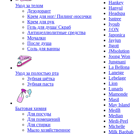
Hankey
Уход за телом
Hanyul
Дезодорант
Headspa
Крем для ног/ Пилинг-носочки
Isntree
Крем для рук
Iyoub
Гель для душа/ Скраб
J:ON
Антицеллюлитные средства
Japonica
Мочалки
Jayjun
После душа
Jigott
Соль для ванны
JMsolution
Joong Won
Jungnani
La Bellona
Laneige
Уход за полостью рта
Lebelage
Зубная щётка
Lion
Зубная паста
Lunaris
Mamonde
Masil
May Island
Бытовая химия
MedB
Для посуды
Median
Для помещений
Medi-Peel
Для стирки
Michelle
Мыло хозяйственное
Milk Baobab