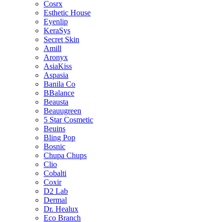
Cosrx
Esthetic House
Eyenlip
KeraSys
Secret Skin
Amill
Aronyx
AsiaKiss
Aspasia
Banila Co
BBalance
Beausta
Beauugreen
5 Star Cosmetic
Beuins
Bling Pop
Bosnic
Chupa Chups
Clio
Cobalti
Coxir
D2 Lab
Dermal
Dr. Healux
Eco Branch