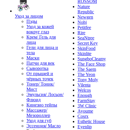
ROSSOM
Nature
Republic
Уход за лицом
Newgen
Пэды
Nohj
Уход за кожей
Petitfee
вокруг глаз
Rire
Крем/ Гель для
SeaNtree
лица
Secret Key
Гели для лица и
SkinFood
тела
Skinlite
Маски
SungboCleamy
Патчи для век
The Face Shop
Сыворотка
The Saem
От прыщей и
The Yeon
чёрных точек
Tony Moly
Тонер/ Тоник/
Vilenta
Мист
Welcos
Эмульсия/ Лосьон/
Enough
Флюид
FarmStay
Кинезио тейпы
3W Clinic
Массажер/
Ayoume
Мезороллер
Cosrx
Уход для губ
Esthetic House
Эссенция/ Масло
Eyenlip