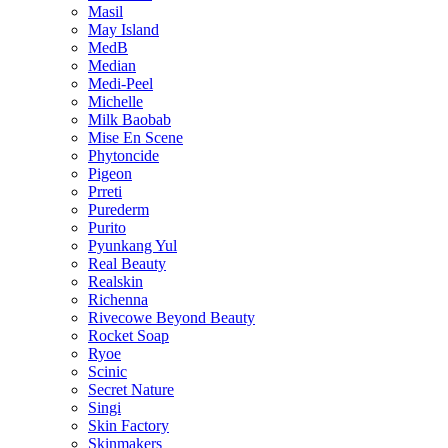
Masil
May Island
MedB
Median
Medi-Peel
Michelle
Milk Baobab
Mise En Scene
Phytoncide
Pigeon
Prreti
Purederm
Purito
Pyunkang Yul
Real Beauty
Realskin
Richenna
Rivecowe Beyond Beauty
Rocket Soap
Ryoe
Scinic
Secret Nature
Singi
Skin Factory
Skinmakers