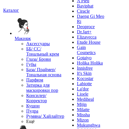
A'Pieu
Baviphat
Каталог
Ciracle
Daeng Gi Meo
Ri
Deoproce
Dr.Jart+
Elizavecca
Макияж
Etude House
Аксессуары
Gain
ББ/ СС/
Cosmetics
Тональный крем
Gotaiyo
Глаза/ Брови
Holika Holika
Губы
Innisfree
База/ Праймер/
It's Skin
Тональная основа
Kocostar
Парфюм
Labiotte
Затирка для
La'dor
маскировки пор
Lioele
Консилер/
Mediheal
Корректор
Mijin
Кушон
Milatte
Пудра
Missha
Румяна/ Хайлайтер
Mizon
Ещё
Mukunghwa