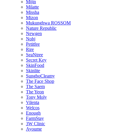
Mijin
Milatte
Missha
Mizon
Mukunghwa ROSSOM
Nature Republic
Newgen
Nohj
Petitfee
Rire
SeaNtree
Secret Key
SkinFood
Skinlite
SungboCleamy
The Face Shop
The Saem
The Yeon
Tony Moly
Vilenta
Welcos
Enough
FarmStay
3W Clinic
Ayoume