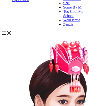
SNP
Some By Mi
Too Cool For
School
WellDerma
Zenzia