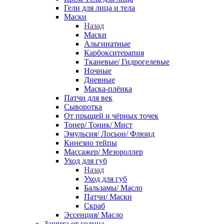
Гели для лица и тела
Маски
Назад
Маски
Альгинатные
Карбокситерапия
Тканевые/ Гидрогелевые
Ночные
Дневные
Маска-плёнка
Патчи для век
Сыворотка
От прыщей и чёрных точек
Тонер/ Тоник/ Мист
Эмульсия/ Лосьон/ Флюид
Кинезио тейпы
Массажер/ Мезороллер
Уход для губ
Назад
Уход для губ
Бальзамы/ Масло
Патчи/ Маски
Скраб
Эссенция/ Масло
Защита от солнца