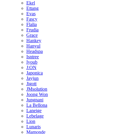
Ekel
Ettang
Evas
Fascy
Flalia
Frudia
Grace
Hankey
Hanyul
Headspa
Isntree
Iyoub
J:ON
Japonica
Jayjun
Jigott
JMsolution
Joong Won
Jungnani
La Bellona
Laneige
Lebelage
Lion
Lunaris
Mamonde