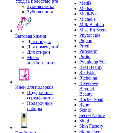
Уход за полостью рта
MedB
Зубная щётка
Median
Зубная паста
Medi-Peel
Michelle
Milk Baobab
Mise En Scene
Phytoncide
Бытовая химия
Pigeon
Для посуды
Prreti
Для помещений
Purederm
Для стирки
Purito
Мыло
Pyunkang Yul
хозяйственное
Real Beauty
Realskin
Richenna
Rivecowe
Идеи для подарков
Beyond
Подарочные
Beauty
сертификаты
Rocket Soap
Подарочные
Ryoe
наборы
Scinic
Secret Nature
Singi
Skin Factory
Skinmakers
Пробники