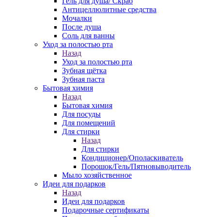
Гель для душа/ Скраб
Антицеллюлитные средства
Мочалки
После душа
Соль для ванны
Уход за полостью рта
Назад
Уход за полостью рта
Зубная щётка
Зубная паста
Бытовая химия
Назад
Бытовая химия
Для посуды
Для помещений
Для стирки
Назад
Для стирки
Кондиционер/Ополаскиватель
Порошок/Гель/Пятновыводитель
Мыло хозяйственное
Идеи для подарков
Назад
Идеи для подарков
Подарочные сертификаты