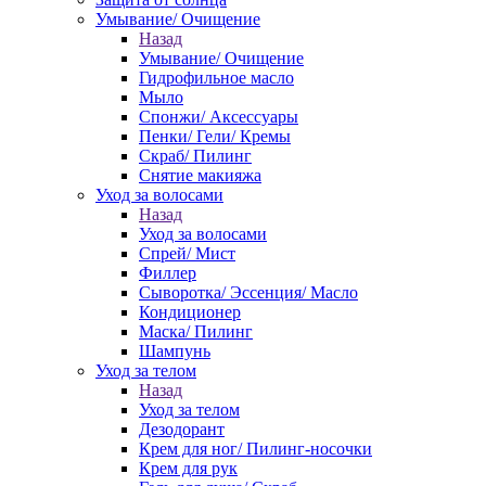
Умывание/ Очищение
Назад
Умывание/ Очищение
Гидрофильное масло
Мыло
Спонжи/ Аксессуары
Пенки/ Гели/ Кремы
Скраб/ Пилинг
Снятие макияжа
Уход за волосами
Назад
Уход за волосами
Спрей/ Мист
Филлер
Сыворотка/ Эссенция/ Масло
Кондиционер
Маска/ Пилинг
Шампунь
Уход за телом
Назад
Уход за телом
Дезодорант
Крем для ног/ Пилинг-носочки
Крем для рук