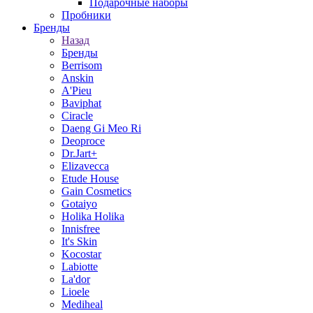
Подарочные наборы
Пробники
Бренды
Назад
Бренды
Berrisom
Anskin
A'Pieu
Baviphat
Ciracle
Daeng Gi Meo Ri
Deoproce
Dr.Jart+
Elizavecca
Etude House
Gain Cosmetics
Gotaiyo
Holika Holika
Innisfree
It's Skin
Kocostar
Labiotte
La'dor
Lioele
Mediheal