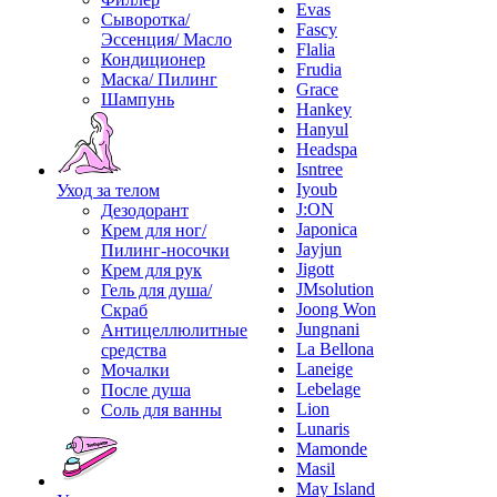
Evas
Сыворотка/
Fascy
Эссенция/ Масло
Flalia
Кондиционер
Frudia
Маска/ Пилинг
Grace
Шампунь
Hankey
Hanyul
Headspa
Isntree
Iyoub
Уход за телом
J:ON
Дезодорант
Japonica
Крем для ног/
Jayjun
Пилинг-носочки
Jigott
Крем для рук
JMsolution
Гель для душа/
Joong Won
Скраб
Jungnani
Антицеллюлитные
La Bellona
средства
Laneige
Мочалки
Lebelage
После душа
Lion
Соль для ванны
Lunaris
Mamonde
Masil
May Island