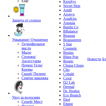
Ещё
KeraSys
Secret Skin
Amill
Aronyx
AsiaKiss
Защита от солнца
Aspasia
Banila Co
BBalance
Beausta
Умывание/ Очищение
Beauugreen
Гидрофильное
5 Star
масло
Cosmetic
Мыло
Beuins
Спонжи/
Bling Pop
Новости
Бл
Аксессуары
Bosnic
Пенки/ Гели/
Chupa Chups
Кремы
Clio
Скраб/ Пилинг
Cobalti
Снятие макияжа
Coxir
D2 Lab
Dermal
Dr. Healux
Eco Branch
Уход за волосами
Ekel
Спрей/ Мист
Ettang
Филлер