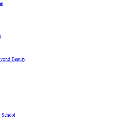
ne
l
yond Beauty
e
 School