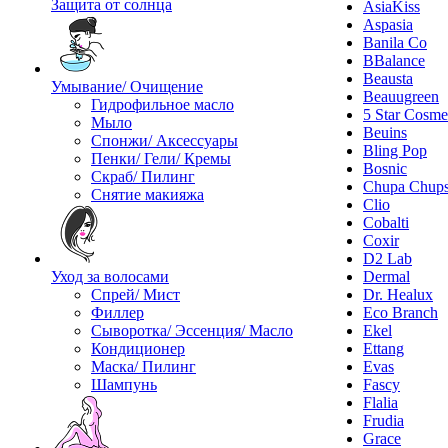
Защита от солнца
AsiaKiss
Aspasia
Banila Co
BBalance
Beausta
Умывание/ Очищение
Beauugreen
Гидрофильное масло
5 Star Cosme
Мыло
Beuins
Спонжи/ Аксессуары
Bling Pop
Пенки/ Гели/ Кремы
Bosnic
Скраб/ Пилинг
Chupa Chup
Снятие макияжа
Clio
Cobalti
Coxir
D2 Lab
Уход за волосами
Dermal
Спрей/ Мист
Dr. Healux
Филлер
Eco Branch
Сыворотка/ Эссенция/ Масло
Ekel
Кондиционер
Ettang
Маска/ Пилинг
Evas
Шампунь
Fascy
Flalia
Frudia
Grace