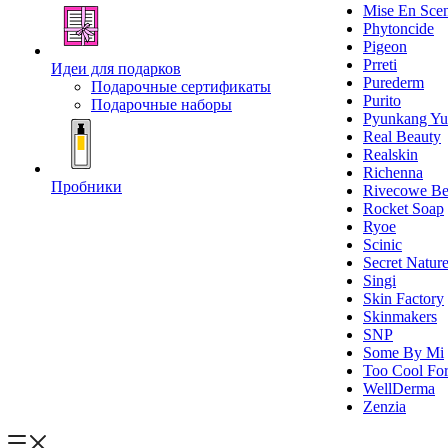
Mise En Sce
Phytoncide
Pigeon
Prreti
Идеи для подарков
Purederm
Подарочные сертификаты
Purito
Подарочные наборы
Pyunkang Yu
Real Beauty
Realskin
Richenna
Пробники
Rivecowe Be
Rocket Soap
Ryoe
Scinic
Secret Natur
Singi
Skin Factory
Skinmakers
SNP
Some By Mi
Too Cool For
WellDerma
Zenzia