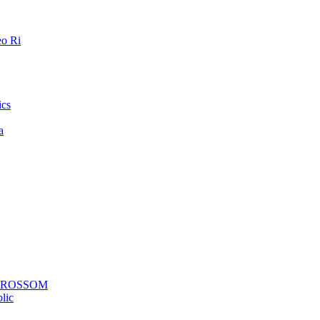
o Ri
ics
a
a ROSSOM
lic