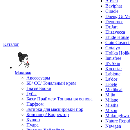
A'Pieu
Baviphat
Ciracle
Daeng Gi Me
Deoproce
Dr.Jart+
Elizavecca
Etude House
Gain Cosmet
Каталог
Gotaiyo
Holika Holik
Innisfree
It's Skin
Kocostar
Макияж
Labiotte
Аксессуары
La'dor
ББ/ СС/ Тональный крем
Lioele
Глаза/ Брови
Mediheal
Губы
Mijin
База/ Праймер/ Тональная основа
Milatte
Парфюм
Missha
Затирка для маскировки пор
Mizon
Консилер/ Корректор
Mukunghw
Кушон
Nature Repub
Пудра
Newgen