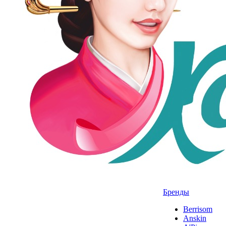
Бренды
Berrisom
Anskin