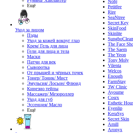
Румяна/ Хайлайтер
Nohj
Ещё
Petitfee
Rire
SeaNtree
Secret Key
SkinFood
Уход за лицом
Skinlite
Пэды
SungboClea
Уход за кожей вокруг глаз
The Face Sh
Крем/ Гель для лица
The Saem
Гели для лица и тела
The Yeon
Маски
Tony Moly
Патчи для век
Vilenta
Сыворотка
Welcos
От прыщей и чёрных точек
Enough
Тонер/ Тоник/ Мист
FarmStay
Эмульсия/ Лосьон/ Флюид
3W Clinic
Кинезио тейпы
Ayoume
Массажер/ Мезороллер
Cosrx
Уход для губ
Esthetic Hou
Эссенция/ Масло
Eyenlip
Ещё
KeraSys
Secret Skin
Amill
Aronyx