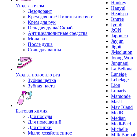
Hankey
Уход за телом
Hanyul
Дезодорант
Headspa
Крем для ног/ Пилинг-носочки
Isntree
Крем для рук
Iyoub
Гель для душа/ Скраб
J:ON
Антицеллюлитные средства
Japonica
Мочалки
Jayjun
После душа
Jigott
Соль для ванны
JMsolution
Joong Won
Jungnani
La Bellona
Laneige
Уход за полостью рта
Lebelage
Зубная щётка
Lion
Зубная паста
Lunaris
Mamonde
Masil
May Island
Бытовая химия
MedB
Для посуды
Median
Для помещений
Medi-Peel
Для стирки
Michelle
Мыло хозяйственное
Milk Baobab