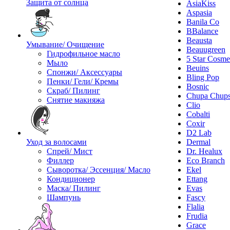
Защита от солнца
AsiaKiss
Aspasia
Banila Co
BBalance
Beausta
Умывание/ Очищение
Beauugreen
Гидрофильное масло
5 Star Cosme
Мыло
Beuins
Спонжи/ Аксессуары
Bling Pop
Пенки/ Гели/ Кремы
Bosnic
Скраб/ Пилинг
Chupa Chup
Снятие макияжа
Clio
Cobalti
Coxir
D2 Lab
Уход за волосами
Dermal
Спрей/ Мист
Dr. Healux
Филлер
Eco Branch
Сыворотка/ Эссенция/ Масло
Ekel
Кондиционер
Ettang
Маска/ Пилинг
Evas
Шампунь
Fascy
Flalia
Frudia
Grace