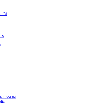
o Ri
ics
a
a ROSSOM
lic