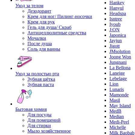
Hankey
Уход за телом
Hanyul
Дезодорант
Headspa
Крем для ног/ Пилинг-носочки
Isntree
Крем для рук
Iyoub
Гель для душа/ Скраб
J:ON
Антицеллюлитные средства
Japonica
Мочалки
Jayjun
После душа
Jigott
Соль для ванны
JMsolution
Joong Won
Jungnani
La Bellona
Laneige
Уход за полостью рта
Lebelage
Зубная щётка
Lion
Зубная паста
Lunaris
Mamonde
Masil
May Island
Бытовая химия
MedB
Для посуды
Median
Для помещений
Medi-Peel
Для стирки
Michelle
Мыло хозяйственное
Milk Baobab