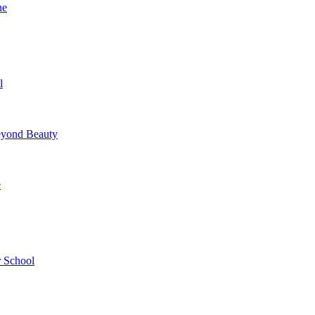
ne
l
yond Beauty
e
 School