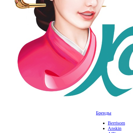
Бренды
Berrisom
Anskin