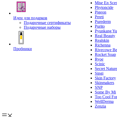
Mise En Sce
Phytoncide
Pigeon
Prreti
Идеи для подарков
Purederm
Подарочные сертификаты
Purito
Подарочные наборы
Pyunkang Yu
Real Beauty
Realskin
Richenna
Пробники
Rivecowe Be
Rocket Soap
Ryoe
Scinic
Secret Natur
Singi
Skin Factory
Skinmakers
SNP
Some By Mi
Too Cool For
WellDerma
Zenzia