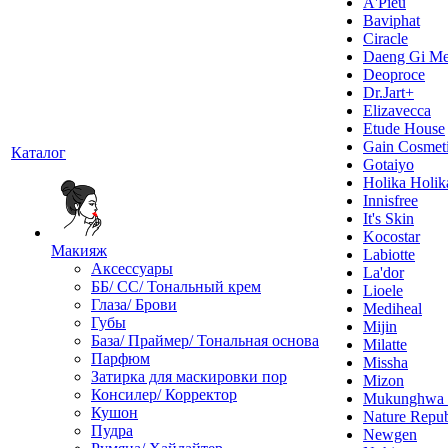
A'Pieu
Baviphat
Ciracle
Daeng Gi Me
Deoproce
Dr.Jart+
Elizavecca
Etude House
Gain Cosmet
Каталог
Gotaiyo
Holika Holik
Innisfree
It's Skin
Kocostar
Макияж
Labiotte
Аксессуары
La'dor
ББ/ СС/ Тональный крем
Lioele
Глаза/ Брови
Mediheal
Губы
Mijin
База/ Праймер/ Тональная основа
Milatte
Парфюм
Missha
Затирка для маскировки пор
Mizon
Консилер/ Корректор
Mukunghw
Кушон
Nature Repub
Пудра
Newgen