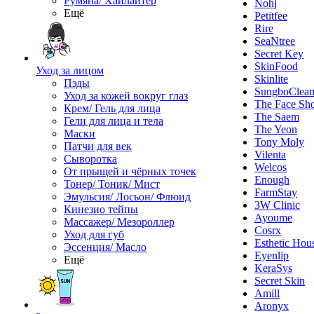
Румяна/ Хайлайтер
Nohj
Ещё
Petitfee
Rire
SeaNtree
Secret Key
SkinFood
Уход за лицом
Skinlite
Пэды
SungboClea
Уход за кожей вокруг глаз
The Face Sh
Крем/ Гель для лица
The Saem
Гели для лица и тела
The Yeon
Маски
Tony Moly
Патчи для век
Vilenta
Сыворотка
Welcos
От прыщей и чёрных точек
Enough
Тонер/ Тоник/ Мист
FarmStay
Эмульсия/ Лосьон/ Флюид
3W Clinic
Кинезио тейпы
Ayoume
Массажер/ Мезороллер
Cosrx
Уход для губ
Esthetic Hou
Эссенция/ Масло
Eyenlip
Ещё
KeraSys
Secret Skin
Amill
Aronyx