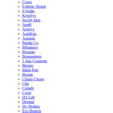
Cosrx
Esthetic House
Eyenlip
KeraSys
Secret Skin
Amill
Aronyx
AsiaKiss
Aspasia
Banila Co
BBalance
Beausta
Beauugreen
5 Star Cosmetic
Beuins
Bling Pop
Bosnic
Chupa Chups
Clio
Cobalti
Coxir
D2 Lab
Dermal
Dr. Healux
Eco Branch