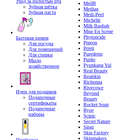
Уход за полостью рта
MedB
Зубная щётка
Median
Зубная паста
Medi-Peel
Michelle
Milk Baobab
Mise En Scene
Phytoncide
Бытовая химия
Pigeon
Для посуды
Prreti
Для помещений
Purederm
Для стирки
Purito
Мыло
Pyunkang Yul
хозяйственное
Real Beauty
Realskin
Richenna
Rivecowe
Идеи для подарков
Beyond
Подарочные
Beauty
сертификаты
Rocket Soap
Подарочные
Ryoe
наборы
Scinic
Secret Nature
Singi
Skin Factory
Skinmakers
Пробники