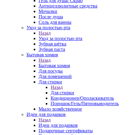
Гель для душа/ Скраб
Антицеллюлитные средства
Мочалки
После душа
Соль для ванны
Уход за полостью рта
Назад
Уход за полостью рта
Зубная щётка
Зубная паста
Бытовая химия
Назад
Бытовая химия
Для посуды
Для помещений
Для стирки
Назад
Для стирки
Кондиционер/Ополаскиватель
Порошок/Гель/Пятновыводитель
Мыло хозяйственное
Идеи для подарков
Назад
Идеи для подарков
Подарочные сертификаты