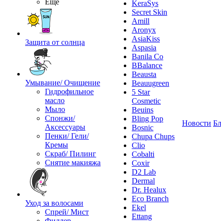
Ещё
KeraSys
Secret Skin
Amill
Aronyx
AsiaKiss
Защита от солнца
Aspasia
Banila Co
BBalance
Beausta
Умывание/ Очищение
Beauugreen
Гидрофильное
5 Star
масло
Cosmetic
Мыло
Beuins
Спонжи/
Bling Pop
Новости
Бл
Аксессуары
Bosnic
Пенки/ Гели/
Chupa Chups
Кремы
Clio
Скраб/ Пилинг
Cobalti
Снятие макияжа
Coxir
D2 Lab
Dermal
Dr. Healux
Eco Branch
Уход за волосами
Ekel
Спрей/ Мист
Ettang
Филлер