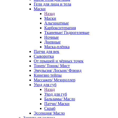
Гели для лица и тела
Маски
Назад
Маски
Альгинатные
Карбокситерапия
Тканевые/ Гидрогелевые
Ночные
Дневные
Маска-плёнка
Патчи для век
Сыворотка
От прыщей и чёрных точек
Тонер/ Тоник/ Мист
Эмульсия/ Лосьон/ Флюид
Кинезио тейпы
Массажер/ Мезороллер
Уход для губ
Назад
Уход для губ
Бальзамы/ Масло
Патчи/ Маски
Скраб
Эссенция/ Масло
Защита от солнца