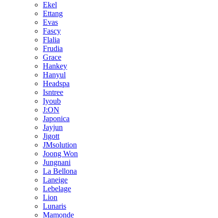
Ekel
Ettang
Evas
Fascy
Flalia
Frudia
Grace
Hankey
Hanyul
Headspa
Isntree
Iyoub
J:ON
Japonica
Jayjun
Jigott
JMsolution
Joong Won
Jungnani
La Bellona
Laneige
Lebelage
Lion
Lunaris
Mamonde