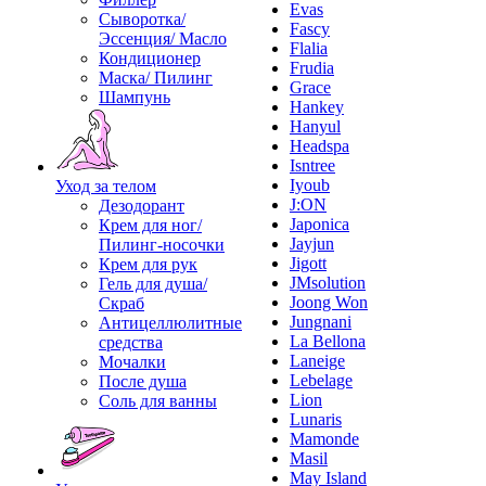
Evas
Сыворотка/
Fascy
Эссенция/ Масло
Flalia
Кондиционер
Frudia
Маска/ Пилинг
Grace
Шампунь
Hankey
Hanyul
Headspa
Isntree
Iyoub
Уход за телом
J:ON
Дезодорант
Japonica
Крем для ног/
Jayjun
Пилинг-носочки
Jigott
Крем для рук
JMsolution
Гель для душа/
Joong Won
Скраб
Jungnani
Антицеллюлитные
La Bellona
средства
Laneige
Мочалки
Lebelage
После душа
Lion
Соль для ванны
Lunaris
Mamonde
Masil
May Island