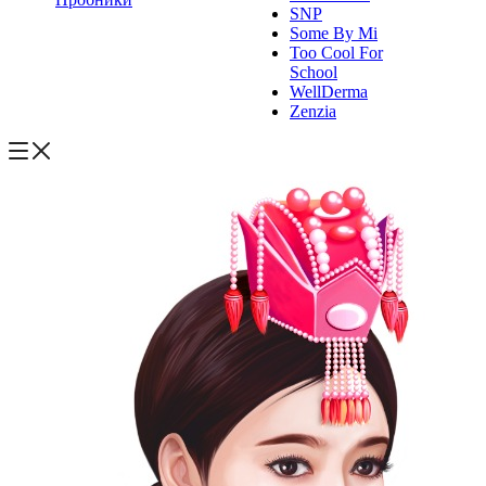
SNP
Some By Mi
Too Cool For
School
WellDerma
Zenzia