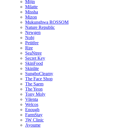
Mijin
Milatte
Missha
Mizon
Mukunghwa ROSSOM
Nature Republic
Newgen
Nohj
Petitfee
Rire
SeaNtree
Secret Key
SkinFood
Skinlite
SungboCleamy
The Face Shop
The Saem
The Yeon
Tony Moly
Vilenta
Welcos
Enough
FarmStay
3W Clinic
Ayoume