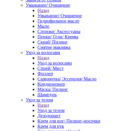
Умывание/ Очищение
Назад
Умывание/ Очищение
Гидрофильное масло
Мыло
Спонжи/ Аксессуары
Пенки/ Гели/ Кремы
Скраб/ Пилинг
Снятие макияжа
Уход за волосами
Назад
Уход за волосами
Спрей/ Мист
Филлер
Сыворотка/ Эссенция/ Масло
Кондиционер
Маска/ Пилинг
Шампунь
Уход за телом
Назад
Уход за телом
Дезодорант
Крем для ног/ Пилинг-носочки
Крем для рук