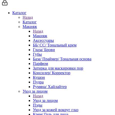
Каталог
Назад
Каталог
Макияж
Назад
Макияж
Аксессуары
ББ/ СС/ Тональный крем
Глаза/ Брови
Губы
База/ Праймер/ Тональная основа
Парфюм
Затирка для маскировки пор
Консилер/ Корректор
Кушон
Пудра
Румяна/ Хайлайтер
Уход за лицом
Назад
Уход за лицом
Пэды
Уход за кожей вокруг глаз
Крем/ Гель для лица