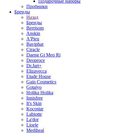
Подарочные наборы
Пробники
Бренды
Назад
Бренды
Berrisom
Anskin
A'Pieu
Baviphat
Ciracle
Daeng Gi Meo Ri
Deoproce
Dr.Jart+
Elizavecca
Etude House
Gain Cosmetics
Gotaiyo
Holika Holika
Innisfree
It's Skin
Kocostar
Labiotte
La'dor
Lioele
Mediheal