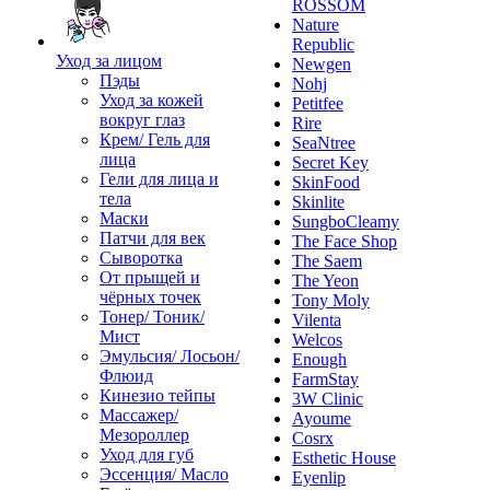
ROSSOM
Nature
Republic
Уход за лицом
Newgen
Пэды
Nohj
Уход за кожей
Petitfee
вокруг глаз
Rire
Крем/ Гель для
SeaNtree
лица
Secret Key
Гели для лица и
SkinFood
тела
Skinlite
Маски
SungboCleamy
Патчи для век
The Face Shop
Сыворотка
The Saem
От прыщей и
The Yeon
чёрных точек
Tony Moly
Тонер/ Тоник/
Vilenta
Мист
Welcos
Эмульсия/ Лосьон/
Enough
Флюид
FarmStay
Кинезио тейпы
3W Clinic
Массажер/
Ayoume
Мезороллер
Cosrx
Уход для губ
Esthetic House
Эссенция/ Масло
Eyenlip