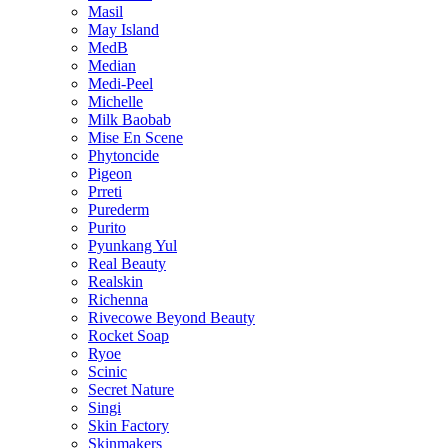
Masil
May Island
MedB
Median
Medi-Peel
Michelle
Milk Baobab
Mise En Scene
Phytoncide
Pigeon
Prreti
Purederm
Purito
Pyunkang Yul
Real Beauty
Realskin
Richenna
Rivecowe Beyond Beauty
Rocket Soap
Ryoe
Scinic
Secret Nature
Singi
Skin Factory
Skinmakers