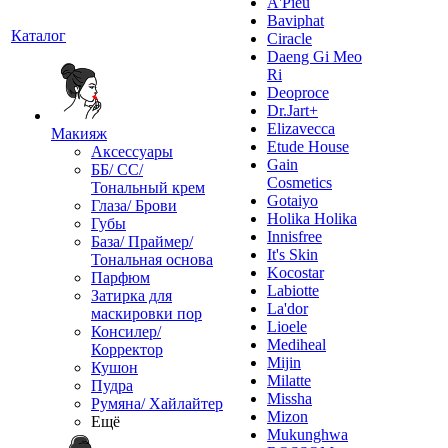
A'Pieu
Baviphat
Каталог
Ciracle
Daeng Gi Meo
Ri
Deoproce
Dr.Jart+
Elizavecca
Макияж
Etude House
Аксессуары
Gain
ББ/ СС/
Cosmetics
Тональный крем
Gotaiyo
Глаза/ Брови
Holika Holika
Губы
Innisfree
База/ Праймер/
It's Skin
Тональная основа
Kocostar
Парфюм
Labiotte
Затирка для
La'dor
маскировки пор
Lioele
Консилер/
Mediheal
Корректор
Mijin
Кушон
Milatte
Пудра
Missha
Румяна/ Хайлайтер
Mizon
Ещё
Mukunghwa