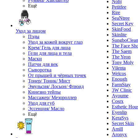
Румяна/ Хайлайтер
Nohj
Ещё
Petitfee
Rire
SeaNtree
Secret Key
SkinFood
Уход за лицом
Skinlite
Пэды
SungboClea
Уход за кожей вокруг глаз
The Face Sh
Крем/ Гель для лица
The Saem
Гели для лица и тела
The Yeon
Маски
Tony Moly
Патчи для век
Vilenta
Сыворотка
Welcos
От прыщей и чёрных точек
Enough
Тонер/ Тоник/ Мист
FarmStay
Эмульсия/ Лосьон/ Флюид
3W Clinic
Кинезио тейпы
Ayoume
Массажер/ Мезороллер
Cosrx
Уход для губ
Esthetic Hou
Эссенция/ Масло
Eyenlip
Ещё
KeraSys
Secret Skin
Amill
Aronyx