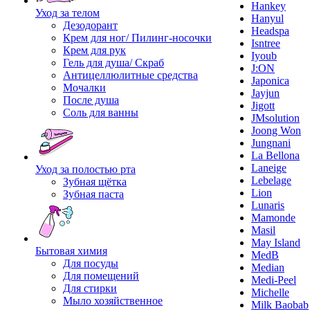
Hankey
Уход за телом
Hanyul
Дезодорант
Headspa
Крем для ног/ Пилинг-носочки
Isntree
Крем для рук
Iyoub
Гель для душа/ Скраб
J:ON
Антицеллюлитные средства
Japonica
Мочалки
Jayjun
После душа
Jigott
Соль для ванны
JMsolution
Joong Won
Jungnani
La Bellona
Laneige
Уход за полостью рта
Lebelage
Зубная щётка
Lion
Зубная паста
Lunaris
Mamonde
Masil
May Island
Бытовая химия
MedB
Для посуды
Median
Для помещений
Medi-Peel
Для стирки
Michelle
Мыло хозяйственное
Milk Baobab