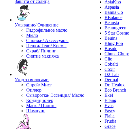
Защита от солнца
AsiaKiss
Aspasia
Banila Co
BBalance
Beausta
Умывание/ Очищение
Beauugreen
Гидрофильное масло
5 Star Cosme
Мыло
Beuins
Спонжи/ Аксессуары
Bling Pop
Пенки/ Гели/ Кремы
Bosnic
Скраб/ Пилинг
Chupa Chup
Снятие макияжа
Clio
Cobalti
Coxir
D2 Lab
Уход за волосами
Dermal
Спрей/ Мист
Dr. Healux
Филлер
Eco Branch
Сыворотка/ Эссенция/ Масло
Ekel
Кондиционер
Ettang
Маска/ Пилинг
Evas
Шампунь
Fascy
Flalia
Frudia
Grace