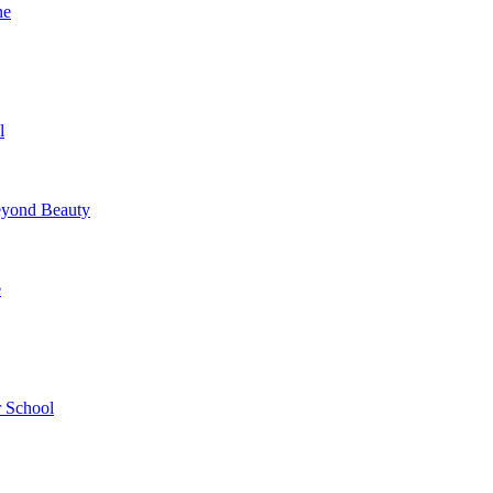
ne
l
yond Beauty
e
 School