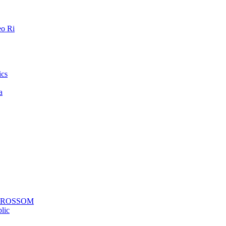
o Ri
ics
a
a ROSSOM
lic