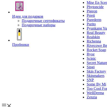
Mise En Sce
Phytoncide
Pigeon
Prreti
Идеи для подарков
Purederm
Подарочные сертификаты
Purito
Подарочные наборы
Pyunkang Yu
Real Beauty
Realskin
Richenna
Пробники
Rivecowe Be
Rocket Soap
Ryoe
Scinic
Secret Natur
Singi
Skin Factory
Skinmakers
SNP
Some By Mi
Too Cool For
WellDerma
Zenzia