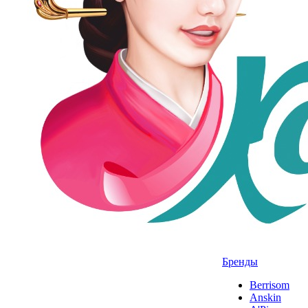
Бренды
Berrisom
Anskin