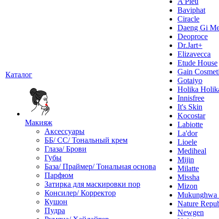
A'Pieu
Baviphat
Ciracle
Daeng Gi Me
Deoproce
Dr.Jart+
Elizavecca
Etude House
Gain Cosmet
Каталог
Gotaiyo
Holika Holik
Innisfree
It's Skin
Kocostar
Макияж
Labiotte
Аксессуары
La'dor
ББ/ СС/ Тональный крем
Lioele
Глаза/ Брови
Mediheal
Губы
Mijin
База/ Праймер/ Тональная основа
Milatte
Парфюм
Missha
Затирка для маскировки пор
Mizon
Консилер/ Корректор
Mukunghw
Кушон
Nature Repub
Пудра
Newgen