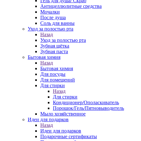
Гель для душа/ Скраб
Антицеллюлитные средства
Мочалки
После душа
Соль для ванны
Уход за полостью рта
Назад
Уход за полостью рта
Зубная щётка
Зубная паста
Бытовая химия
Назад
Бытовая химия
Для посуды
Для помещений
Для стирки
Назад
Для стирки
Кондиционер/Ополаскиватель
Порошок/Гель/Пятновыводитель
Мыло хозяйственное
Идеи для подарков
Назад
Идеи для подарков
Подарочные сертификаты