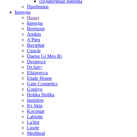
Подарочные наборы
Пробники
Бренды
Назад
Бренды
Berrisom
Anskin
A'Pieu
Baviphat
Ciracle
Daeng Gi Meo Ri
Deoproce
Dr.Jart+
Elizavecca
Etude House
Gain Cosmetics
Gotaiyo
Holika Holika
Innisfree
It's Skin
Kocostar
Labiotte
La'dor
Lioele
Mediheal