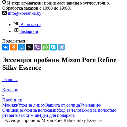
Интернет-магазин принимает заказы круглосуточно.
Обработка заказов с 10:00 до 19:00.
info@koreanka.by
Вконтакте
Instagram
Поделиться
Эссенция пробник Mizon Pore Refine
Silky Essence
Главная
-
Каталог
-
Пробники
Макияж
Уход за лицом
Защита от солнца
Умывание/
Очищение
Уход за волосами
Уход за телом
Уход за полостью
рта
Бытовая химия
Идеи для подарков
-
Эссенция пробник Mizon Pore Refine Silky Essence