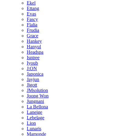
Ekel
Ettang
Evas
Fascy
Flalia
Frudia
Grace
Hankey
Hanyul
Headspa
Isntree
Iyoub
J:ON
Japonica
Jayjun
Jigott
JMsolution
Joong Won
Jungnani
La Bellona
Laneige
Lebelage
Lion
Lunaris
Mamonde