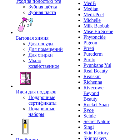
Уход за полостью рта
MedB
Зубная щётка
Median
Зубная паста
Medi-Peel
Michelle
Milk Baobab
Mise En Scene
Phytoncide
Бытовая химия
Pigeon
Для посуды
Prreti
Для помещений
Purederm
Для стирки
Purito
Мыло
Pyunkang Yul
хозяйственное
Real Beauty
Realskin
Richenna
Rivecowe
Идеи для подарков
Beyond
Подарочные
Beauty
сертификаты
Rocket Soap
Подарочные
Ryoe
наборы
Scinic
Secret Nature
Singi
Skin Factory
Skinmakers
Пробники