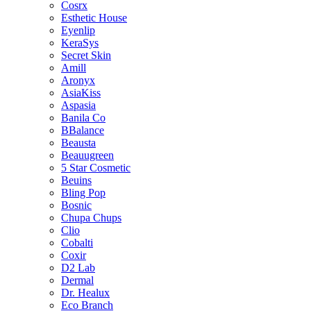
Cosrx
Esthetic House
Eyenlip
KeraSys
Secret Skin
Amill
Aronyx
AsiaKiss
Aspasia
Banila Co
BBalance
Beausta
Beauugreen
5 Star Cosmetic
Beuins
Bling Pop
Bosnic
Chupa Chups
Clio
Cobalti
Coxir
D2 Lab
Dermal
Dr. Healux
Eco Branch