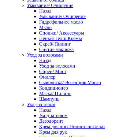
Умывание/ Очищение
Назад
Умывание/ Очищение
Гидрофильное масло
Мыло
Спонжи/ Аксессуары
Пенки/ Гели/ Кремы
Скраб/ Пилинг
Снятие макияжа
Уход за волосами
Назад
Уход за волосами
Спрей/ Мист
Филлер
Сыворотка/ Эссенция/ Масло
Кондиционер
Маска/ Пилинг
Шампунь
Уход за телом
Назад
Уход за телом
Дезодорант
Крем для ног/ Пилинг-носочки
Крем для рук