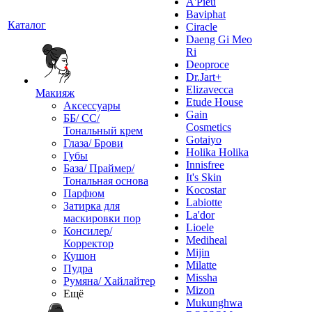
A'Pieu
Baviphat
Каталог
Ciracle
Daeng Gi Meo
Ri
Deoproce
Dr.Jart+
Elizavecca
Макияж
Etude House
Аксессуары
Gain
ББ/ СС/
Cosmetics
Тональный крем
Gotaiyo
Глаза/ Брови
Holika Holika
Губы
Innisfree
База/ Праймер/
It's Skin
Тональная основа
Kocostar
Парфюм
Labiotte
Затирка для
La'dor
маскировки пор
Lioele
Консилер/
Mediheal
Корректор
Mijin
Кушон
Milatte
Пудра
Missha
Румяна/ Хайлайтер
Mizon
Ещё
Mukunghwa