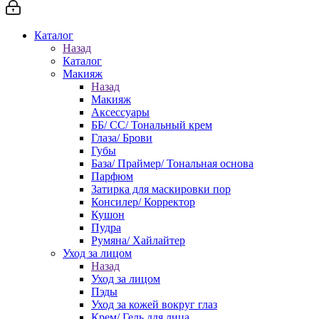
Каталог
Назад
Каталог
Макияж
Назад
Макияж
Аксессуары
ББ/ СС/ Тональный крем
Глаза/ Брови
Губы
База/ Праймер/ Тональная основа
Парфюм
Затирка для маскировки пор
Консилер/ Корректор
Кушон
Пудра
Румяна/ Хайлайтер
Уход за лицом
Назад
Уход за лицом
Пэды
Уход за кожей вокруг глаз
Крем/ Гель для лица