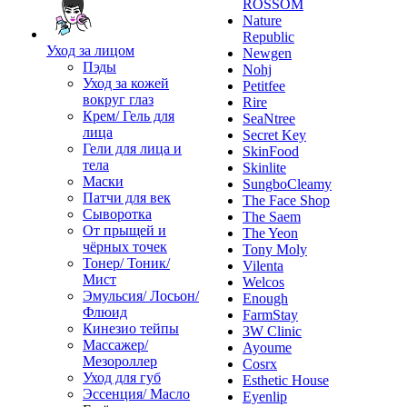
ROSSOM
Nature
Republic
Уход за лицом
Newgen
Пэды
Nohj
Уход за кожей
Petitfee
вокруг глаз
Rire
Крем/ Гель для
SeaNtree
лица
Secret Key
Гели для лица и
SkinFood
тела
Skinlite
Маски
SungboCleamy
Патчи для век
The Face Shop
Сыворотка
The Saem
От прыщей и
The Yeon
чёрных точек
Tony Moly
Тонер/ Тоник/
Vilenta
Мист
Welcos
Эмульсия/ Лосьон/
Enough
Флюид
FarmStay
Кинезио тейпы
3W Clinic
Массажер/
Ayoume
Мезороллер
Cosrx
Уход для губ
Esthetic House
Эссенция/ Масло
Eyenlip