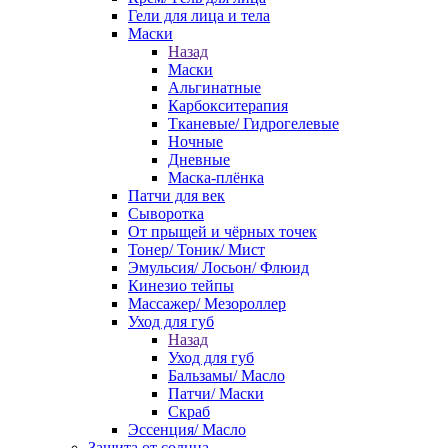
Гели для лица и тела
Маски
Назад
Маски
Альгинатные
Карбокситерапия
Тканевые/ Гидрогелевые
Ночные
Дневные
Маска-плёнка
Патчи для век
Сыворотка
От прыщей и чёрных точек
Тонер/ Тоник/ Мист
Эмульсия/ Лосьон/ Флюид
Кинезио тейпы
Массажер/ Мезороллер
Уход для губ
Назад
Уход для губ
Бальзамы/ Масло
Патчи/ Маски
Скраб
Эссенция/ Масло
Защита от солнца