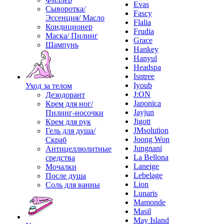
Evas
Сыворотка/
Fascy
Эссенция/ Масло
Flalia
Кондиционер
Frudia
Маска/ Пилинг
Grace
Шампунь
Hankey
Hanyul
Headspa
Isntree
Iyoub
Уход за телом
J:ON
Дезодорант
Japonica
Крем для ног/
Jayjun
Пилинг-носочки
Jigott
Крем для рук
JMsolution
Гель для душа/
Joong Won
Скраб
Jungnani
Антицеллюлитные
La Bellona
средства
Laneige
Мочалки
Lebelage
После душа
Lion
Соль для ванны
Lunaris
Mamonde
Masil
May Island