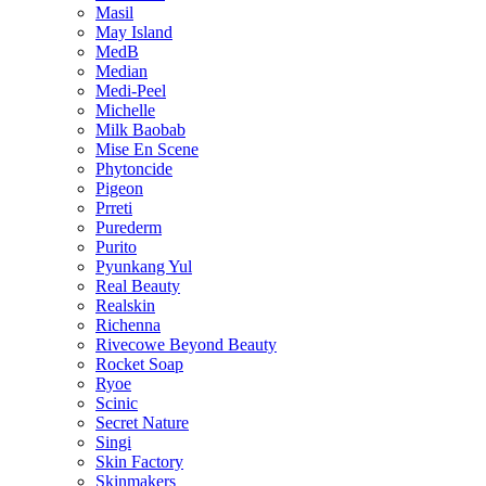
Masil
May Island
MedB
Median
Medi-Peel
Michelle
Milk Baobab
Mise En Scene
Phytoncide
Pigeon
Prreti
Purederm
Purito
Pyunkang Yul
Real Beauty
Realskin
Richenna
Rivecowe Beyond Beauty
Rocket Soap
Ryoe
Scinic
Secret Nature
Singi
Skin Factory
Skinmakers