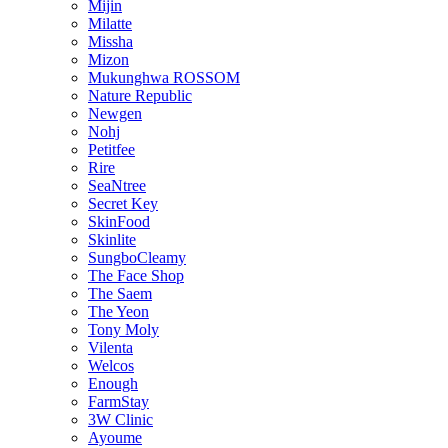
Mijin
Milatte
Missha
Mizon
Mukunghwa ROSSOM
Nature Republic
Newgen
Nohj
Petitfee
Rire
SeaNtree
Secret Key
SkinFood
Skinlite
SungboCleamy
The Face Shop
The Saem
The Yeon
Tony Moly
Vilenta
Welcos
Enough
FarmStay
3W Clinic
Ayoume