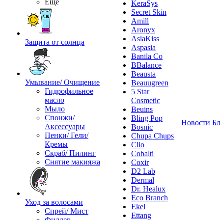
Ещё
KeraSys
Secret Skin
Amill
Aronyx
AsiaKiss
Защита от солнца
Aspasia
Banila Co
BBalance
Beausta
Умывание/ Очищение
Beauugreen
Гидрофильное
5 Star
масло
Cosmetic
Мыло
Beuins
Спонжи/
Bling Pop
Новости
Бл
Аксессуары
Bosnic
Пенки/ Гели/
Chupa Chups
Кремы
Clio
Скраб/ Пилинг
Cobalti
Снятие макияжа
Coxir
D2 Lab
Dermal
Dr. Healux
Eco Branch
Уход за волосами
Ekel
Спрей/ Мист
Ettang
Филлер