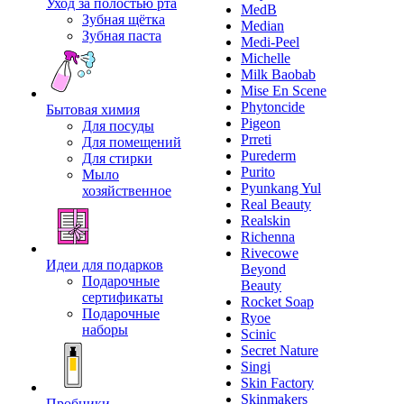
Уход за полостью рта
MedB
Зубная щётка
Median
Зубная паста
Medi-Peel
Michelle
Milk Baobab
Mise En Scene
Phytoncide
Бытовая химия
Pigeon
Для посуды
Prreti
Для помещений
Purederm
Для стирки
Purito
Мыло
Pyunkang Yul
хозяйственное
Real Beauty
Realskin
Richenna
Rivecowe
Идеи для подарков
Beyond
Подарочные
Beauty
сертификаты
Rocket Soap
Подарочные
Ryoe
наборы
Scinic
Secret Nature
Singi
Skin Factory
Skinmakers
Пробники