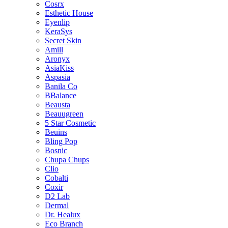
Cosrx
Esthetic House
Eyenlip
KeraSys
Secret Skin
Amill
Aronyx
AsiaKiss
Aspasia
Banila Co
BBalance
Beausta
Beauugreen
5 Star Cosmetic
Beuins
Bling Pop
Bosnic
Chupa Chups
Clio
Cobalti
Coxir
D2 Lab
Dermal
Dr. Healux
Eco Branch