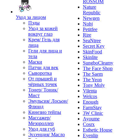
ROSSOM
Nature
Republic
Уход за лицом
Newgen
Пэды
Nohj
Уход за кожей
Petitfee
вокруг глаз
Rire
Крем/ Гель для
SeaNtree
лица
Secret Key
Гели для лица и
SkinFood
тела
Skinlite
Маски
SungboCleamy
Патчи для век
The Face Shop
Сыворотка
The Saem
От прыщей и
The Yeon
чёрных точек
Tony Moly
Тонер/ Тоник/
Vilenta
Мист
Welcos
Эмульсия/ Лосьон/
Enough
Флюид
FarmStay
Кинезио тейпы
3W Clinic
Массажер/
Ayoume
Мезороллер
Cosrx
Уход для губ
Esthetic House
Эссенция/ Масло
Eyenlip