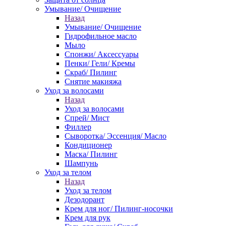
Умывание/ Очищение
Назад
Умывание/ Очищение
Гидрофильное масло
Мыло
Спонжи/ Аксессуары
Пенки/ Гели/ Кремы
Скраб/ Пилинг
Снятие макияжа
Уход за волосами
Назад
Уход за волосами
Спрей/ Мист
Филлер
Сыворотка/ Эссенция/ Масло
Кондиционер
Маска/ Пилинг
Шампунь
Уход за телом
Назад
Уход за телом
Дезодорант
Крем для ног/ Пилинг-носочки
Крем для рук