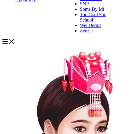
SNP
Some By Mi
Too Cool For
School
WellDerma
Zenzia