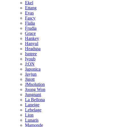
Ekel
Ettang
Evas
Fascy
Flalia
Frudia
Grace
Hankey
Hanyul
Headspa
Isntree
Iyoub
J:ON
Japonica
Jayjun
Jigott
JMsolution
Joong Won
Jungnani
La Bellona
Laneige
Lebelage
Lion
Lunaris
Mamonde