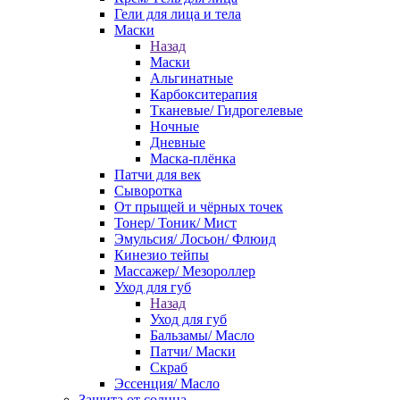
Гели для лица и тела
Маски
Назад
Маски
Альгинатные
Карбокситерапия
Тканевые/ Гидрогелевые
Ночные
Дневные
Маска-плёнка
Патчи для век
Сыворотка
От прыщей и чёрных точек
Тонер/ Тоник/ Мист
Эмульсия/ Лосьон/ Флюид
Кинезио тейпы
Массажер/ Мезороллер
Уход для губ
Назад
Уход для губ
Бальзамы/ Масло
Патчи/ Маски
Скраб
Эссенция/ Масло
Защита от солнца