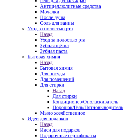
Гель для душа/ Скраб
Антицеллюлитные средства
Мочалки
После душа
Соль для ванны
Уход за полостью рта
Назад
Уход за полостью рта
Зубная щётка
Зубная паста
Бытовая химия
Назад
Бытовая химия
Для посуды
Для помещений
Для стирки
Назад
Для стирки
Кондиционер/Ополаскиватель
Порошок/Гель/Пятновыводитель
Мыло хозяйственное
Идеи для подарков
Назад
Идеи для подарков
Подарочные сертификаты