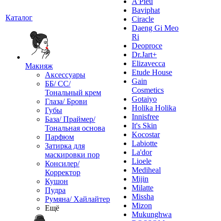
A'Pieu
Baviphat
Каталог
Ciracle
Daeng Gi Meo
Ri
Deoproce
Dr.Jart+
Elizavecca
Макияж
Etude House
Аксессуары
Gain
ББ/ СС/
Cosmetics
Тональный крем
Gotaiyo
Глаза/ Брови
Holika Holika
Губы
Innisfree
База/ Праймер/
It's Skin
Тональная основа
Kocostar
Парфюм
Labiotte
Затирка для
La'dor
маскировки пор
Lioele
Консилер/
Mediheal
Корректор
Mijin
Кушон
Milatte
Пудра
Missha
Румяна/ Хайлайтер
Mizon
Ещё
Mukunghwa