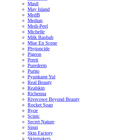
Masil
May Island
MedB
Median
Medi-Peel
Michelle
Milk Baobab
Mise En Scene
Phytoncide
Pigeon
Prreti
Purederm
Purito
Pyunkang Yul
Real Beauty
Realskin
Richenna
Rivecowe Beyond Beauty
Rocket Soap
Ryoe
Scinic
Secret Nature
Singi
Skin Factory
Skinmakers