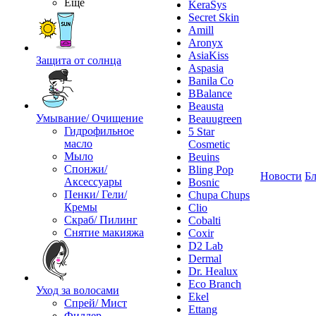
Ещё
KeraSys
Secret Skin
Amill
Aronyx
AsiaKiss
Защита от солнца
Aspasia
Banila Co
BBalance
Beausta
Умывание/ Очищение
Beauugreen
Гидрофильное
5 Star
масло
Cosmetic
Мыло
Beuins
Спонжи/
Bling Pop
Новости
Бл
Аксессуары
Bosnic
Пенки/ Гели/
Chupa Chups
Кремы
Clio
Скраб/ Пилинг
Cobalti
Снятие макияжа
Coxir
D2 Lab
Dermal
Dr. Healux
Eco Branch
Уход за волосами
Ekel
Спрей/ Мист
Ettang
Филлер