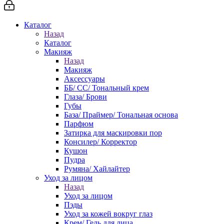
Каталог
Назад
Каталог
Макияж
Назад
Макияж
Аксессуары
ББ/ СС/ Тональный крем
Глаза/ Брови
Губы
База/ Праймер/ Тональная основа
Парфюм
Затирка для маскировки пор
Консилер/ Корректор
Кушон
Пудра
Румяна/ Хайлайтер
Уход за лицом
Назад
Уход за лицом
Пэды
Уход за кожей вокруг глаз
Крем/ Гель для лица