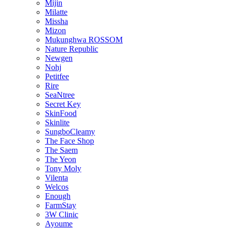
Mijin
Milatte
Missha
Mizon
Mukunghwa ROSSOM
Nature Republic
Newgen
Nohj
Petitfee
Rire
SeaNtree
Secret Key
SkinFood
Skinlite
SungboCleamy
The Face Shop
The Saem
The Yeon
Tony Moly
Vilenta
Welcos
Enough
FarmStay
3W Clinic
Ayoume