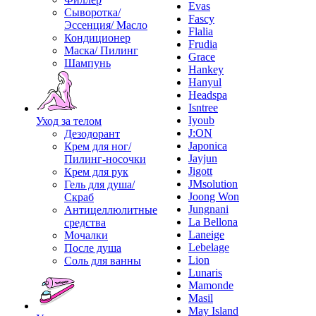
Evas
Сыворотка/
Fascy
Эссенция/ Масло
Flalia
Кондиционер
Frudia
Маска/ Пилинг
Grace
Шампунь
Hankey
Hanyul
Headspa
Isntree
Iyoub
Уход за телом
J:ON
Дезодорант
Japonica
Крем для ног/
Jayjun
Пилинг-носочки
Jigott
Крем для рук
JMsolution
Гель для душа/
Joong Won
Скраб
Jungnani
Антицеллюлитные
La Bellona
средства
Laneige
Мочалки
Lebelage
После душа
Lion
Соль для ванны
Lunaris
Mamonde
Masil
May Island