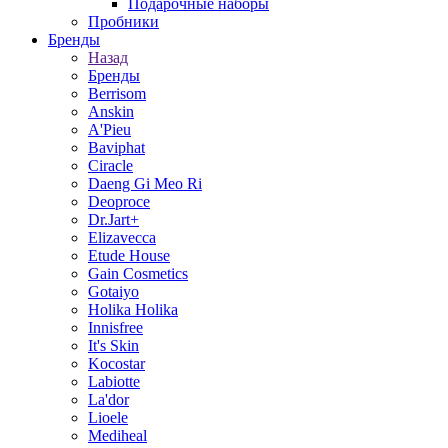
Подарочные наборы
Пробники
Бренды
Назад
Бренды
Berrisom
Anskin
A'Pieu
Baviphat
Ciracle
Daeng Gi Meo Ri
Deoproce
Dr.Jart+
Elizavecca
Etude House
Gain Cosmetics
Gotaiyo
Holika Holika
Innisfree
It's Skin
Kocostar
Labiotte
La'dor
Lioele
Mediheal