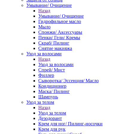
Умывание/ Очищение
Назад
Умывание/ Очищение
Гидрофильное масло
Мыло
Спонжи/ Аксессуары
Пенки/ Гели/ Кремы
Скраб/ Пилинг
Снятие макияжа
Уход за волосами
Назад
Уход за волосами
Спрей/ Мист
Филлер
Сыворотка/ Эссенция/ Масло
Кондиционер
Маска/ Пилинг
Шампунь
Уход за телом
Назад
Уход за телом
Дезодорант
Крем для ног/ Пилинг-носочки
Крем для рук