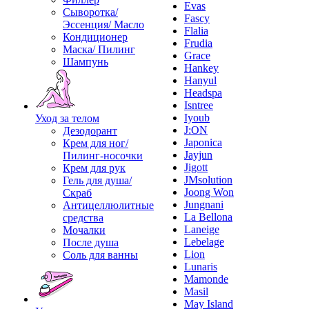
Evas
Сыворотка/
Fascy
Эссенция/ Масло
Flalia
Кондиционер
Frudia
Маска/ Пилинг
Grace
Шампунь
Hankey
Hanyul
Headspa
Isntree
Iyoub
Уход за телом
J:ON
Дезодорант
Japonica
Крем для ног/
Jayjun
Пилинг-носочки
Jigott
Крем для рук
JMsolution
Гель для душа/
Joong Won
Скраб
Jungnani
Антицеллюлитные
La Bellona
средства
Laneige
Мочалки
Lebelage
После душа
Lion
Соль для ванны
Lunaris
Mamonde
Masil
May Island