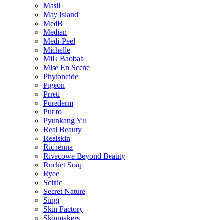
Masil
May Island
MedB
Median
Medi-Peel
Michelle
Milk Baobab
Mise En Scene
Phytoncide
Pigeon
Prreti
Purederm
Purito
Pyunkang Yul
Real Beauty
Realskin
Richenna
Rivecowe Beyond Beauty
Rocket Soap
Ryoe
Scinic
Secret Nature
Singi
Skin Factory
Skinmakers