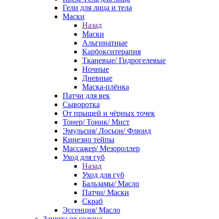
Гели для лица и тела
Маски
Назад
Маски
Альгинатные
Карбокситерапия
Тканевые/ Гидрогелевые
Ночные
Дневные
Маска-плёнка
Патчи для век
Сыворотка
От прыщей и чёрных точек
Тонер/ Тоник/ Мист
Эмульсия/ Лосьон/ Флюид
Кинезио тейпы
Массажер/ Мезороллер
Уход для губ
Назад
Уход для губ
Бальзамы/ Масло
Патчи/ Маски
Скраб
Эссенция/ Масло
Защита от солнца