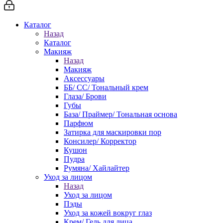
Каталог
Назад
Каталог
Макияж
Назад
Макияж
Аксессуары
ББ/ СС/ Тональный крем
Глаза/ Брови
Губы
База/ Праймер/ Тональная основа
Парфюм
Затирка для маскировки пор
Консилер/ Корректор
Кушон
Пудра
Румяна/ Хайлайтер
Уход за лицом
Назад
Уход за лицом
Пэды
Уход за кожей вокруг глаз
Крем/ Гель для лица