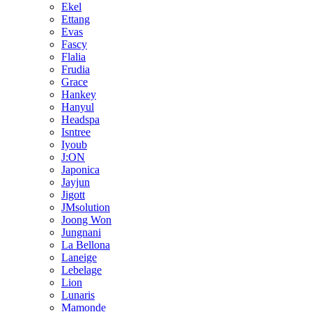
Ekel
Ettang
Evas
Fascy
Flalia
Frudia
Grace
Hankey
Hanyul
Headspa
Isntree
Iyoub
J:ON
Japonica
Jayjun
Jigott
JMsolution
Joong Won
Jungnani
La Bellona
Laneige
Lebelage
Lion
Lunaris
Mamonde