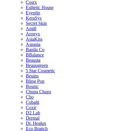
Cosrx
Esthetic House
Eyenlip
KeraSys
Secret Skin
Amill
Aronyx
AsiaKiss
Aspasia
Banila Co
BBalance
Beausta
Beauugreen
5 Star Cosmetic
Beuins
Bling Pop
Bosnic
Chupa Chups
Clio
Cobalti
Coxir
D2 Lab
Dermal
Dr. Healux
Eco Branch