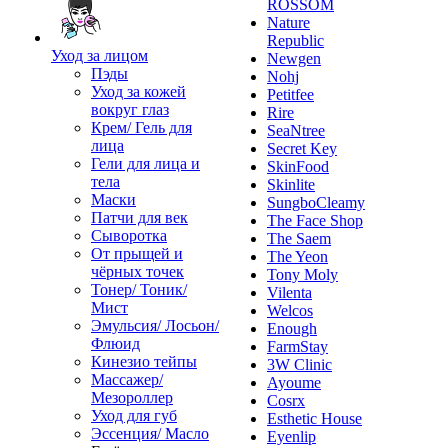
ROSSOM
Nature
Republic
Уход за лицом
Newgen
Пэды
Nohj
Уход за кожей
Petitfee
вокруг глаз
Rire
Крем/ Гель для
SeaNtree
лица
Secret Key
Гели для лица и
SkinFood
тела
Skinlite
Маски
SungboCleamy
Патчи для век
The Face Shop
Сыворотка
The Saem
От прыщей и
The Yeon
чёрных точек
Tony Moly
Тонер/ Тоник/
Vilenta
Мист
Welcos
Эмульсия/ Лосьон/
Enough
Флюид
FarmStay
Кинезио тейпы
3W Clinic
Массажер/
Ayoume
Мезороллер
Cosrx
Уход для губ
Esthetic House
Эссенция/ Масло
Eyenlip