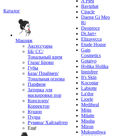
A'Pieu
Baviphat
Каталог
Ciracle
Daeng Gi Meo
Ri
Deoproce
Dr.Jart+
Elizavecca
Макияж
Etude House
Аксессуары
Gain
ББ/ СС/
Cosmetics
Тональный крем
Gotaiyo
Глаза/ Брови
Holika Holika
Губы
Innisfree
База/ Праймер/
It's Skin
Тональная основа
Kocostar
Парфюм
Labiotte
Затирка для
La'dor
маскировки пор
Lioele
Консилер/
Mediheal
Корректор
Mijin
Кушон
Milatte
Пудра
Missha
Румяна/ Хайлайтер
Mizon
Ещё
Mukunghwa