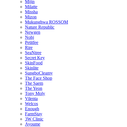
Mijin
Milatte
Missha
Mizon
Mukunghwa ROSSOM
Nature Republic
Newgen
Nohj
Petitfee
Rire
SeaNtree
Secret Key
SkinFood
Skinlite
SungboCleamy
The Face Shop
The Saem
The Yeon
Tony Moly
Vilenta
Welcos
Enough
FarmStay
3W Clinic
Ayoume