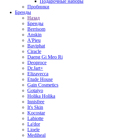
Подарочные наборы
Пробники
Бренды
Назад
Бренды
Berrisom
Anskin
A'Pieu
Baviphat
Ciracle
Daeng Gi Meo Ri
Deoproce
Dr.Jart+
Elizavecca
Etude House
Gain Cosmetics
Gotaiyo
Holika Holika
Innisfree
It's Skin
Kocostar
Labiotte
La'dor
Lioele
Mediheal