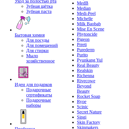
Уход за полостью рта
MedB
Зубная щётка
Median
Зубная паста
Medi-Peel
Michelle
Milk Baobab
Mise En Scene
Phytoncide
Бытовая химия
Pigeon
Для посуды
Prreti
Для помещений
Purederm
Для стирки
Purito
Мыло
Pyunkang Yul
хозяйственное
Real Beauty
Realskin
Richenna
Rivecowe
Идеи для подарков
Beyond
Подарочные
Beauty
сертификаты
Rocket Soap
Подарочные
Ryoe
наборы
Scinic
Secret Nature
Singi
Skin Factory
Skinmakers
Пробники