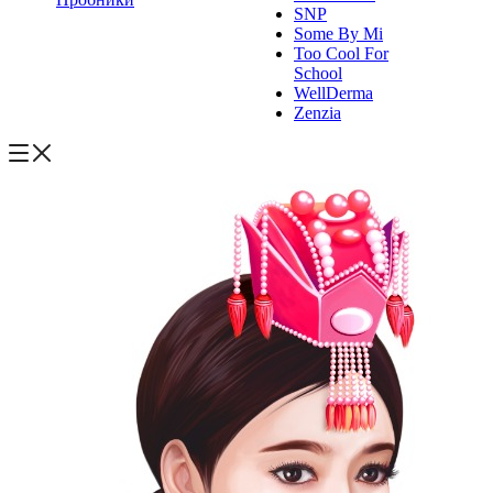
SNP
Some By Mi
Too Cool For
School
WellDerma
Zenzia