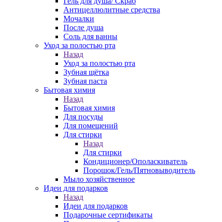
Гель для душа/ Скраб
Антицеллюлитные средства
Мочалки
После душа
Соль для ванны
Уход за полостью рта
Назад
Уход за полостью рта
Зубная щётка
Зубная паста
Бытовая химия
Назад
Бытовая химия
Для посуды
Для помещений
Для стирки
Назад
Для стирки
Кондиционер/Ополаскиватель
Порошок/Гель/Пятновыводитель
Мыло хозяйственное
Идеи для подарков
Назад
Идеи для подарков
Подарочные сертификаты