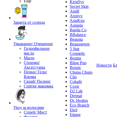
Ещё
KeraSys
Secret Skin
Amill
Aronyx
AsiaKiss
Защита от солнца
Aspasia
Banila Co
BBalance
Beausta
Умывание/ Очищение
Beauugreen
Гидрофильное
5 Star
масло
Cosmetic
Мыло
Beuins
Спонжи/
Bling Pop
Новости
Бл
Аксессуары
Bosnic
Пенки/ Гели/
Chupa Chups
Кремы
Clio
Скраб/ Пилинг
Cobalti
Снятие макияжа
Coxir
D2 Lab
Dermal
Dr. Healux
Eco Branch
Уход за волосами
Ekel
Спрей/ Мист
Ettang
Филлер