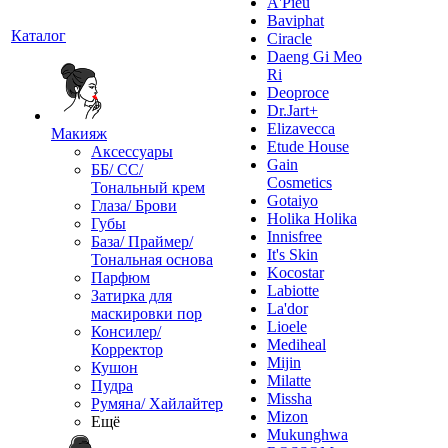
A'Pieu
Baviphat
Каталог
Ciracle
Daeng Gi Meo
Ri
Deoproce
Dr.Jart+
Elizavecca
Макияж
Etude House
Аксессуары
Gain
ББ/ СС/
Cosmetics
Тональный крем
Gotaiyo
Глаза/ Брови
Holika Holika
Губы
Innisfree
База/ Праймер/
It's Skin
Тональная основа
Kocostar
Парфюм
Labiotte
Затирка для
La'dor
маскировки пор
Lioele
Консилер/
Mediheal
Корректор
Mijin
Кушон
Milatte
Пудра
Missha
Румяна/ Хайлайтер
Mizon
Ещё
Mukunghwa