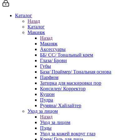
Каталог
Назад
Каталог
Макияж
Назад
Макияж
Аксессуары
ББ/ СС/ Тональный крем
Глаза/ Брови
Губы
База/ Праймер/ Тональная основа
Парфюм
Затирка для маскировки пор
Консилер/ Корректор
Кушон
Пудра
Румяна/ Хайлайтер
Уход за лицом
Назад
Уход за лицом
Пэды
Уход за кожей вокруг глаз
Крем/ Гель для лица