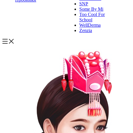
SNP
Some By Mi
Too Cool For
School
WellDerma
Zenzia