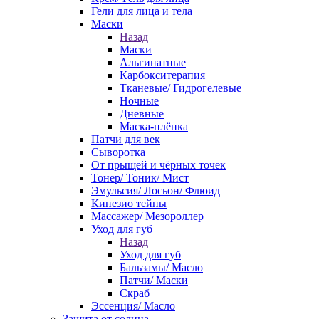
Гели для лица и тела
Маски
Назад
Маски
Альгинатные
Карбокситерапия
Тканевые/ Гидрогелевые
Ночные
Дневные
Маска-плёнка
Патчи для век
Сыворотка
От прыщей и чёрных точек
Тонер/ Тоник/ Мист
Эмульсия/ Лосьон/ Флюид
Кинезио тейпы
Массажер/ Мезороллер
Уход для губ
Назад
Уход для губ
Бальзамы/ Масло
Патчи/ Маски
Скраб
Эссенция/ Масло
Защита от солнца