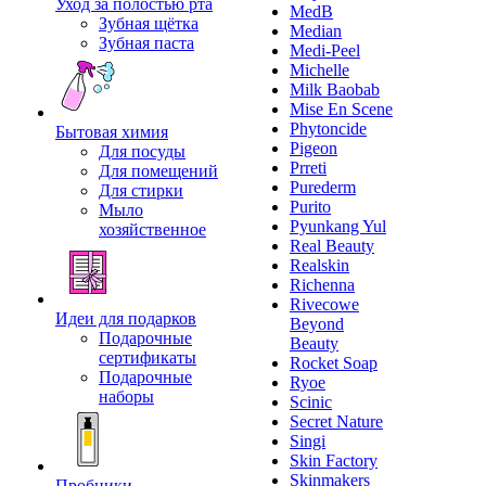
Уход за полостью рта
MedB
Зубная щётка
Median
Зубная паста
Medi-Peel
Michelle
Milk Baobab
Mise En Scene
Phytoncide
Бытовая химия
Pigeon
Для посуды
Prreti
Для помещений
Purederm
Для стирки
Purito
Мыло
Pyunkang Yul
хозяйственное
Real Beauty
Realskin
Richenna
Rivecowe
Идеи для подарков
Beyond
Подарочные
Beauty
сертификаты
Rocket Soap
Подарочные
Ryoe
наборы
Scinic
Secret Nature
Singi
Skin Factory
Skinmakers
Пробники