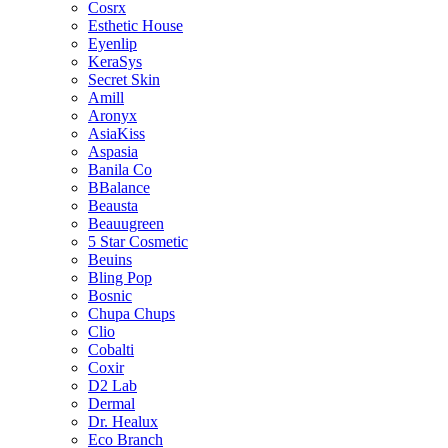
Cosrx
Esthetic House
Eyenlip
KeraSys
Secret Skin
Amill
Aronyx
AsiaKiss
Aspasia
Banila Co
BBalance
Beausta
Beauugreen
5 Star Cosmetic
Beuins
Bling Pop
Bosnic
Chupa Chups
Clio
Cobalti
Coxir
D2 Lab
Dermal
Dr. Healux
Eco Branch