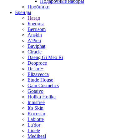
Подарочные наборы
Пробники
Бренды
Назад
Бренды
Berrisom
Anskin
A'Pieu
Baviphat
Ciracle
Daeng Gi Meo Ri
Deoproce
Dr.Jart+
Elizavecca
Etude House
Gain Cosmetics
Gotaiyo
Holika Holika
Innisfree
It's Skin
Kocostar
Labiotte
La'dor
Lioele
Mediheal