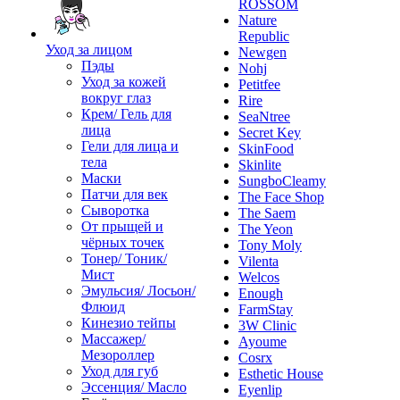
ROSSOM
Nature
Republic
Уход за лицом
Newgen
Пэды
Nohj
Уход за кожей
Petitfee
вокруг глаз
Rire
Крем/ Гель для
SeaNtree
лица
Secret Key
Гели для лица и
SkinFood
тела
Skinlite
Маски
SungboCleamy
Патчи для век
The Face Shop
Сыворотка
The Saem
От прыщей и
The Yeon
чёрных точек
Tony Moly
Тонер/ Тоник/
Vilenta
Мист
Welcos
Эмульсия/ Лосьон/
Enough
Флюид
FarmStay
Кинезио тейпы
3W Clinic
Массажер/
Ayoume
Мезороллер
Cosrx
Уход для губ
Esthetic House
Эссенция/ Масло
Eyenlip