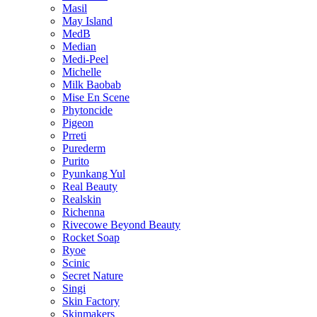
Masil
May Island
MedB
Median
Medi-Peel
Michelle
Milk Baobab
Mise En Scene
Phytoncide
Pigeon
Prreti
Purederm
Purito
Pyunkang Yul
Real Beauty
Realskin
Richenna
Rivecowe Beyond Beauty
Rocket Soap
Ryoe
Scinic
Secret Nature
Singi
Skin Factory
Skinmakers