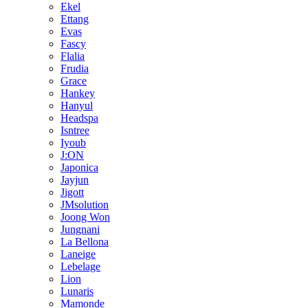
Ekel
Ettang
Evas
Fascy
Flalia
Frudia
Grace
Hankey
Hanyul
Headspa
Isntree
Iyoub
J:ON
Japonica
Jayjun
Jigott
JMsolution
Joong Won
Jungnani
La Bellona
Laneige
Lebelage
Lion
Lunaris
Mamonde