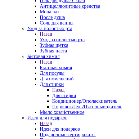
Гель для душа/ Скраб
Антицеллюлитные средства
Мочалки
После душа
Соль для ванны
Уход за полостью рта
Назад
Уход за полостью рта
Зубная щётка
Зубная паста
Бытовая химия
Назад
Бытовая химия
Для посуды
Для помещений
Для стирки
Назад
Для стирки
Кондиционер/Ополаскиватель
Порошок/Гель/Пятновыводитель
Мыло хозяйственное
Идеи для подарков
Назад
Идеи для подарков
Подарочные сертификаты