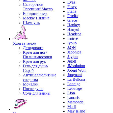
Evas
Сыворотка/
Fascy
Эссенция/ Масло
Flalia
Кондиционер
Frudia
Маска/ Пилинг
Grace
Шампунь
Hankey
Hanyul
Headspa
Isntree
Iyoub
Уход за телом
J:ON
Дезодорант
Japonica
Крем для ног/
Jayjun
Пилинг-носочки
Jigott
Крем для рук
JMsolution
Гель для душа/
Joong Won
Скраб
Jungnani
Антицеллюлитные
La Bellona
средства
Laneige
Мочалки
Lebelage
После душа
Lion
Соль для ванны
Lunaris
Mamonde
Masil
May Island