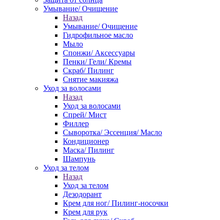
Умывание/ Очищение
Назад
Умывание/ Очищение
Гидрофильное масло
Мыло
Спонжи/ Аксессуары
Пенки/ Гели/ Кремы
Скраб/ Пилинг
Снятие макияжа
Уход за волосами
Назад
Уход за волосами
Спрей/ Мист
Филлер
Сыворотка/ Эссенция/ Масло
Кондиционер
Маска/ Пилинг
Шампунь
Уход за телом
Назад
Уход за телом
Дезодорант
Крем для ног/ Пилинг-носочки
Крем для рук