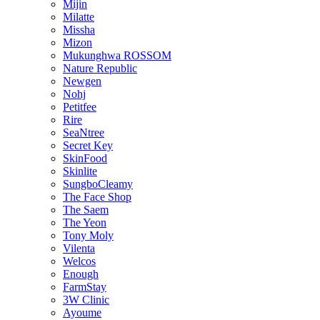
Mijin
Milatte
Missha
Mizon
Mukunghwa ROSSOM
Nature Republic
Newgen
Nohj
Petitfee
Rire
SeaNtree
Secret Key
SkinFood
Skinlite
SungboCleamy
The Face Shop
The Saem
The Yeon
Tony Moly
Vilenta
Welcos
Enough
FarmStay
3W Clinic
Ayoume