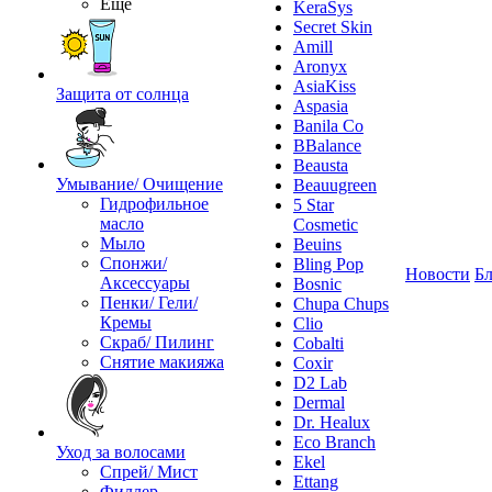
Ещё
KeraSys
Secret Skin
Amill
Aronyx
AsiaKiss
Защита от солнца
Aspasia
Banila Co
BBalance
Beausta
Умывание/ Очищение
Beauugreen
Гидрофильное
5 Star
масло
Cosmetic
Мыло
Beuins
Спонжи/
Bling Pop
Новости
Бл
Аксессуары
Bosnic
Пенки/ Гели/
Chupa Chups
Кремы
Clio
Скраб/ Пилинг
Cobalti
Снятие макияжа
Coxir
D2 Lab
Dermal
Dr. Healux
Eco Branch
Уход за волосами
Ekel
Спрей/ Мист
Ettang
Филлер