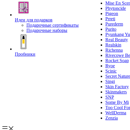
Mise En Sce
Phytoncide
Pigeon
Prreti
Идеи для подарков
Purederm
Подарочные сертификаты
Purito
Подарочные наборы
Pyunkang Yu
Real Beauty
Realskin
Richenna
Пробники
Rivecowe Be
Rocket Soap
Ryoe
Scinic
Secret Natur
Singi
Skin Factory
Skinmakers
SNP
Some By Mi
Too Cool For
WellDerma
Zenzia