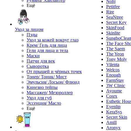
Румяна/ Хайлайтер
Nohj
Ещё
Petitfee
Rire
SeaNtree
Secret Key
SkinFood
Уход за лицом
Skinlite
Пэды
SungboClea
Уход за кожей вокруг глаз
The Face Sh
Крем/ Гель для лица
The Saem
Гели для лица и тела
The Yeon
Маски
Tony Moly
Патчи для век
Vilenta
Сыворотка
Welcos
От прыщей и чёрных точек
Enough
Тонер/ Тоник/ Мист
FarmStay
Эмульсия/ Лосьон/ Флюид
3W Clinic
Кинезио тейпы
Ayoume
Массажер/ Мезороллер
Cosrx
Уход для губ
Esthetic Hou
Эссенция/ Масло
Eyenlip
Ещё
KeraSys
Secret Skin
Amill
Aronyx