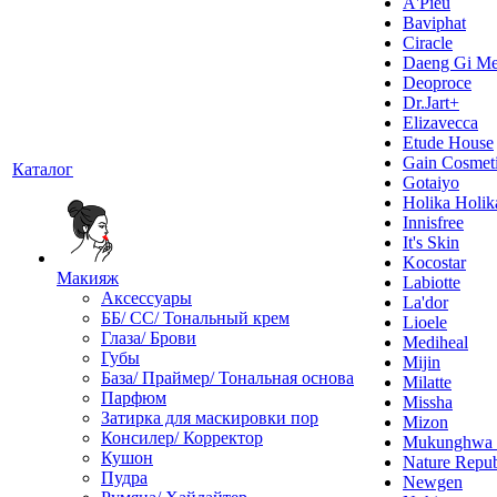
A'Pieu
Baviphat
Ciracle
Daeng Gi Me
Deoproce
Dr.Jart+
Elizavecca
Etude House
Gain Cosmet
Каталог
Gotaiyo
Holika Holik
Innisfree
It's Skin
Kocostar
Макияж
Labiotte
Аксессуары
La'dor
ББ/ СС/ Тональный крем
Lioele
Глаза/ Брови
Mediheal
Губы
Mijin
База/ Праймер/ Тональная основа
Milatte
Парфюм
Missha
Затирка для маскировки пор
Mizon
Консилер/ Корректор
Mukunghw
Кушон
Nature Repub
Пудра
Newgen