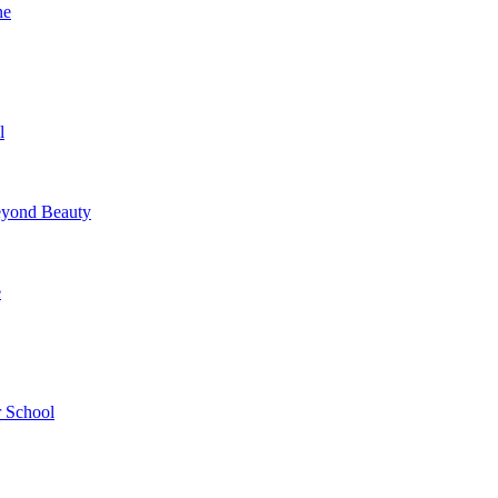
ne
l
yond Beauty
e
 School