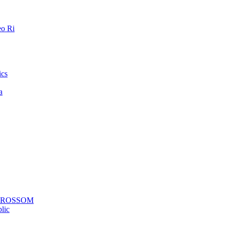
o Ri
ics
a
a ROSSOM
lic