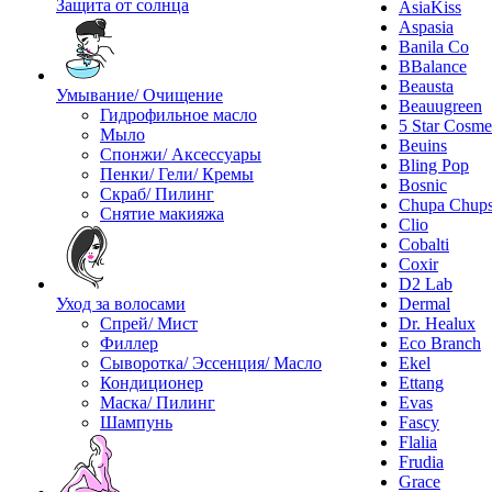
Защита от солнца
AsiaKiss
Aspasia
Banila Co
BBalance
Beausta
Умывание/ Очищение
Beauugreen
Гидрофильное масло
5 Star Cosme
Мыло
Beuins
Спонжи/ Аксессуары
Bling Pop
Пенки/ Гели/ Кремы
Bosnic
Скраб/ Пилинг
Chupa Chup
Снятие макияжа
Clio
Cobalti
Coxir
D2 Lab
Уход за волосами
Dermal
Спрей/ Мист
Dr. Healux
Филлер
Eco Branch
Сыворотка/ Эссенция/ Масло
Ekel
Кондиционер
Ettang
Маска/ Пилинг
Evas
Шампунь
Fascy
Flalia
Frudia
Grace