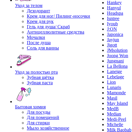
Hankey
Уход за телом
Hanyul
Дезодорант
Headspa
Крем для ног/ Пилинг-носочки
Isntree
Крем для рук
Iyoub
Гель для душа/ Скраб
J:ON
Антицеллюлитные средства
Japonica
Мочалки
Jayjun
После душа
Jigott
Соль для ванны
JMsolution
Joong Won
Jungnani
La Bellona
Laneige
Уход за полостью рта
Lebelage
Зубная щётка
Lion
Зубная паста
Lunaris
Mamonde
Masil
May Island
Бытовая химия
MedB
Для посуды
Median
Для помещений
Medi-Peel
Для стирки
Michelle
Мыло хозяйственное
Milk Baobab