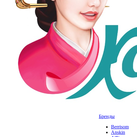
Бренды
Berrisom
Anskin