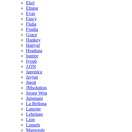
Ekel
Ettang
Evas
Fascy
Flalia
Frudia
Grace
Hankey
Hanyul
Headspa
Isntree
Iyoub
J:ON
Japonica
Jayjun
Jigott
JMsolution
Joong Won
Jungnani
La Bellona
Laneige
Lebelage
Lion
Lunaris
Mamonde