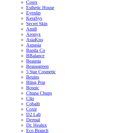
Cosrx
Esthetic House
Eyenlip
KeraSys
Secret Skin
Amill
Aronyx
AsiaKiss
Aspasia
Banila Co
BBalance
Beausta
Beauugreen
5 Star Cosmetic
Beuins
Bling Pop
Bosnic
Chupa Chups
Clio
Cobalti
Coxir
D2 Lab
Dermal
Dr. Healux
Eco Branch