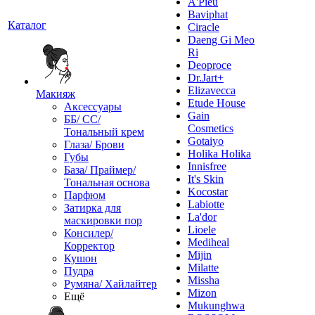
A'Pieu
Baviphat
Каталог
Ciracle
Daeng Gi Meo
Ri
Deoproce
Dr.Jart+
Elizavecca
Макияж
Etude House
Аксессуары
Gain
ББ/ СС/
Cosmetics
Тональный крем
Gotaiyo
Глаза/ Брови
Holika Holika
Губы
Innisfree
База/ Праймер/
It's Skin
Тональная основа
Kocostar
Парфюм
Labiotte
Затирка для
La'dor
маскировки пор
Lioele
Консилер/
Mediheal
Корректор
Mijin
Кушон
Milatte
Пудра
Missha
Румяна/ Хайлайтер
Mizon
Ещё
Mukunghwa