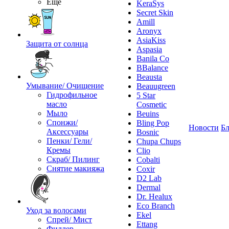
Ещё
KeraSys
Secret Skin
Amill
Aronyx
AsiaKiss
Защита от солнца
Aspasia
Banila Co
BBalance
Beausta
Умывание/ Очищение
Beauugreen
Гидрофильное
5 Star
масло
Cosmetic
Мыло
Beuins
Спонжи/
Bling Pop
Новости
Бл
Аксессуары
Bosnic
Пенки/ Гели/
Chupa Chups
Кремы
Clio
Скраб/ Пилинг
Cobalti
Снятие макияжа
Coxir
D2 Lab
Dermal
Dr. Healux
Eco Branch
Уход за волосами
Ekel
Спрей/ Мист
Ettang
Филлер