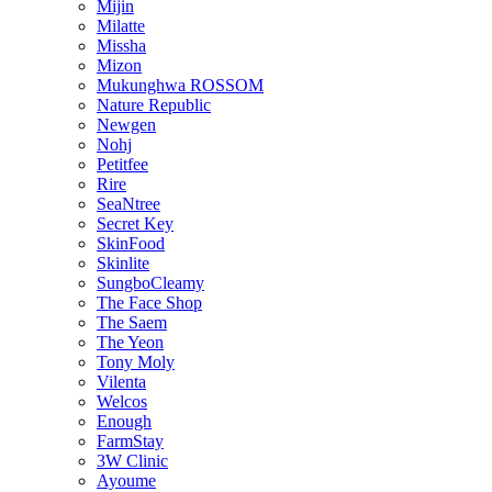
Mijin
Milatte
Missha
Mizon
Mukunghwa ROSSOM
Nature Republic
Newgen
Nohj
Petitfee
Rire
SeaNtree
Secret Key
SkinFood
Skinlite
SungboCleamy
The Face Shop
The Saem
The Yeon
Tony Moly
Vilenta
Welcos
Enough
FarmStay
3W Clinic
Ayoume