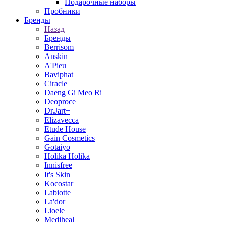
Подарочные наборы
Пробники
Бренды
Назад
Бренды
Berrisom
Anskin
A'Pieu
Baviphat
Ciracle
Daeng Gi Meo Ri
Deoproce
Dr.Jart+
Elizavecca
Etude House
Gain Cosmetics
Gotaiyo
Holika Holika
Innisfree
It's Skin
Kocostar
Labiotte
La'dor
Lioele
Mediheal