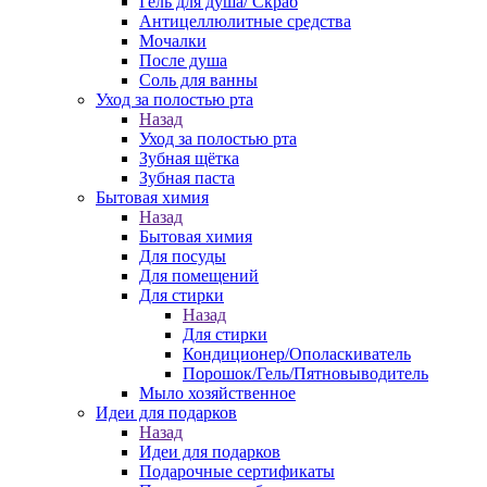
Гель для душа/ Скраб
Антицеллюлитные средства
Мочалки
После душа
Соль для ванны
Уход за полостью рта
Назад
Уход за полостью рта
Зубная щётка
Зубная паста
Бытовая химия
Назад
Бытовая химия
Для посуды
Для помещений
Для стирки
Назад
Для стирки
Кондиционер/Ополаскиватель
Порошок/Гель/Пятновыводитель
Мыло хозяйственное
Идеи для подарков
Назад
Идеи для подарков
Подарочные сертификаты