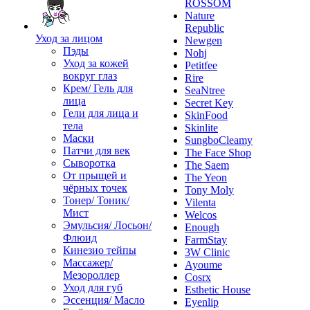
ROSSOM
Nature
Republic
Уход за лицом
Newgen
Пэды
Nohj
Уход за кожей
Petitfee
вокруг глаз
Rire
Крем/ Гель для
SeaNtree
лица
Secret Key
Гели для лица и
SkinFood
тела
Skinlite
Маски
SungboCleamy
Патчи для век
The Face Shop
Сыворотка
The Saem
От прыщей и
The Yeon
чёрных точек
Tony Moly
Тонер/ Тоник/
Vilenta
Мист
Welcos
Эмульсия/ Лосьон/
Enough
Флюид
FarmStay
Кинезио тейпы
3W Clinic
Массажер/
Ayoume
Мезороллер
Cosrx
Уход для губ
Esthetic House
Эссенция/ Масло
Eyenlip