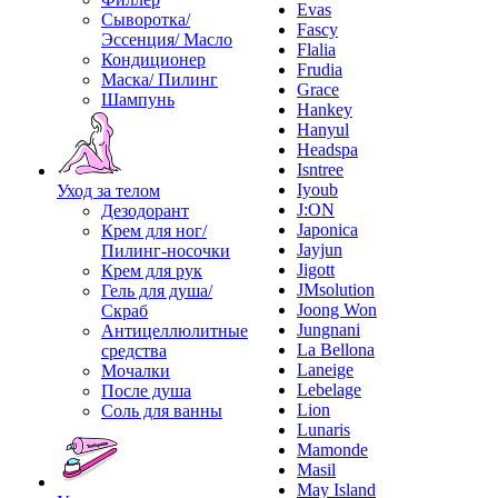
Evas
Сыворотка/
Fascy
Эссенция/ Масло
Flalia
Кондиционер
Frudia
Маска/ Пилинг
Grace
Шампунь
Hankey
Hanyul
Headspa
Isntree
Iyoub
Уход за телом
J:ON
Дезодорант
Japonica
Крем для ног/
Jayjun
Пилинг-носочки
Jigott
Крем для рук
JMsolution
Гель для душа/
Joong Won
Скраб
Jungnani
Антицеллюлитные
La Bellona
средства
Laneige
Мочалки
Lebelage
После душа
Lion
Соль для ванны
Lunaris
Mamonde
Masil
May Island