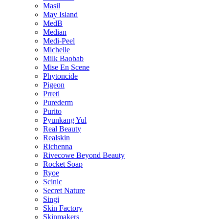
Masil
May Island
MedB
Median
Medi-Peel
Michelle
Milk Baobab
Mise En Scene
Phytoncide
Pigeon
Prreti
Purederm
Purito
Pyunkang Yul
Real Beauty
Realskin
Richenna
Rivecowe Beyond Beauty
Rocket Soap
Ryoe
Scinic
Secret Nature
Singi
Skin Factory
Skinmakers