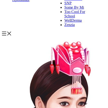
SNP
Some By Mi
Too Cool For
School
WellDerma
Zenzia