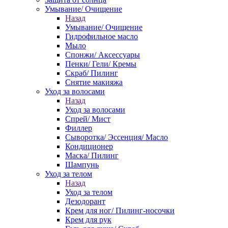
Умывание/ Очищение
Назад
Умывание/ Очищение
Гидрофильное масло
Мыло
Спонжи/ Аксессуары
Пенки/ Гели/ Кремы
Скраб/ Пилинг
Снятие макияжа
Уход за волосами
Назад
Уход за волосами
Спрей/ Мист
Филлер
Сыворотка/ Эссенция/ Масло
Кондиционер
Маска/ Пилинг
Шампунь
Уход за телом
Назад
Уход за телом
Дезодорант
Крем для ног/ Пилинг-носочки
Крем для рук