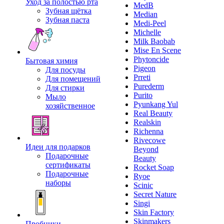
Уход за полостью рта
MedB
Зубная щётка
Median
Зубная паста
Medi-Peel
Michelle
Milk Baobab
Mise En Scene
Phytoncide
Бытовая химия
Pigeon
Для посуды
Prreti
Для помещений
Purederm
Для стирки
Purito
Мыло
Pyunkang Yul
хозяйственное
Real Beauty
Realskin
Richenna
Rivecowe
Идеи для подарков
Beyond
Подарочные
Beauty
сертификаты
Rocket Soap
Подарочные
Ryoe
наборы
Scinic
Secret Nature
Singi
Skin Factory
Skinmakers
Пробники