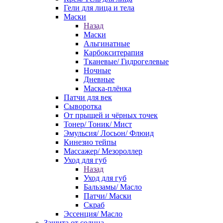
Гели для лица и тела
Маски
Назад
Маски
Альгинатные
Карбокситерапия
Тканевые/ Гидрогелевые
Ночные
Дневные
Маска-плёнка
Патчи для век
Сыворотка
От прыщей и чёрных точек
Тонер/ Тоник/ Мист
Эмульсия/ Лосьон/ Флюид
Кинезио тейпы
Массажер/ Мезороллер
Уход для губ
Назад
Уход для губ
Бальзамы/ Масло
Патчи/ Маски
Скраб
Эссенция/ Масло
Защита от солнца