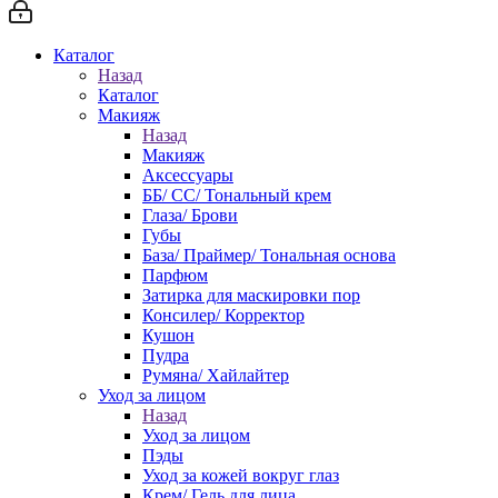
Каталог
Назад
Каталог
Макияж
Назад
Макияж
Аксессуары
ББ/ СС/ Тональный крем
Глаза/ Брови
Губы
База/ Праймер/ Тональная основа
Парфюм
Затирка для маскировки пор
Консилер/ Корректор
Кушон
Пудра
Румяна/ Хайлайтер
Уход за лицом
Назад
Уход за лицом
Пэды
Уход за кожей вокруг глаз
Крем/ Гель для лица