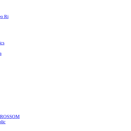
o Ri
ics
a
a ROSSOM
lic