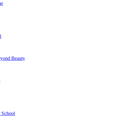
ne
l
yond Beauty
e
 School