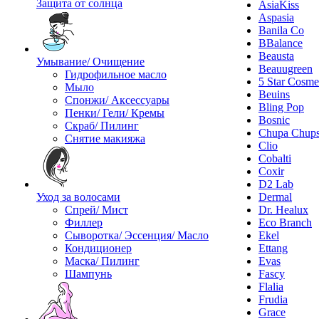
Защита от солнца
AsiaKiss
Aspasia
Banila Co
BBalance
Beausta
Умывание/ Очищение
Beauugreen
Гидрофильное масло
5 Star Cosme
Мыло
Beuins
Спонжи/ Аксессуары
Bling Pop
Пенки/ Гели/ Кремы
Bosnic
Скраб/ Пилинг
Chupa Chup
Снятие макияжа
Clio
Cobalti
Coxir
D2 Lab
Уход за волосами
Dermal
Спрей/ Мист
Dr. Healux
Филлер
Eco Branch
Сыворотка/ Эссенция/ Масло
Ekel
Кондиционер
Ettang
Маска/ Пилинг
Evas
Шампунь
Fascy
Flalia
Frudia
Grace