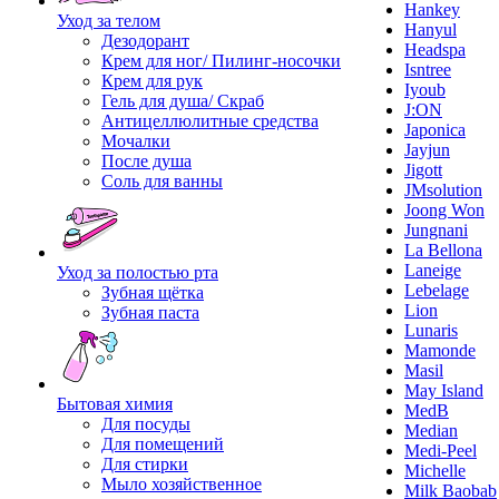
Hankey
Уход за телом
Hanyul
Дезодорант
Headspa
Крем для ног/ Пилинг-носочки
Isntree
Крем для рук
Iyoub
Гель для душа/ Скраб
J:ON
Антицеллюлитные средства
Japonica
Мочалки
Jayjun
После душа
Jigott
Соль для ванны
JMsolution
Joong Won
Jungnani
La Bellona
Laneige
Уход за полостью рта
Lebelage
Зубная щётка
Lion
Зубная паста
Lunaris
Mamonde
Masil
May Island
Бытовая химия
MedB
Для посуды
Median
Для помещений
Medi-Peel
Для стирки
Michelle
Мыло хозяйственное
Milk Baobab