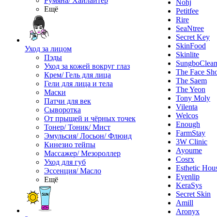
Румяна/ Хайлайтер
Nohj
Ещё
Petitfee
Rire
SeaNtree
Secret Key
SkinFood
Уход за лицом
Skinlite
Пэды
SungboClea
Уход за кожей вокруг глаз
The Face Sh
Крем/ Гель для лица
The Saem
Гели для лица и тела
The Yeon
Маски
Tony Moly
Патчи для век
Vilenta
Сыворотка
Welcos
От прыщей и чёрных точек
Enough
Тонер/ Тоник/ Мист
FarmStay
Эмульсия/ Лосьон/ Флюид
3W Clinic
Кинезио тейпы
Ayoume
Массажер/ Мезороллер
Cosrx
Уход для губ
Esthetic Hou
Эссенция/ Масло
Eyenlip
Ещё
KeraSys
Secret Skin
Amill
Aronyx