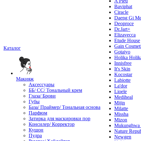
A'Pieu
Baviphat
Ciracle
Daeng Gi Me
Deoproce
Dr.Jart+
Elizavecca
Etude House
Gain Cosmet
Каталог
Gotaiyo
Holika Holik
Innisfree
It's Skin
Kocostar
Макияж
Labiotte
Аксессуары
La'dor
ББ/ СС/ Тональный крем
Lioele
Глаза/ Брови
Mediheal
Губы
Mijin
База/ Праймер/ Тональная основа
Milatte
Парфюм
Missha
Затирка для маскировки пор
Mizon
Консилер/ Корректор
Mukunghw
Кушон
Nature Repub
Пудра
Newgen