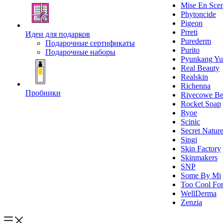
Mise En Sce
Phytoncide
Pigeon
Prreti
Идеи для подарков
Purederm
Подарочные сертификаты
Purito
Подарочные наборы
Pyunkang Yu
Real Beauty
Realskin
Richenna
Пробники
Rivecowe Be
Rocket Soap
Ryoe
Scinic
Secret Natur
Singi
Skin Factory
Skinmakers
SNP
Some By Mi
Too Cool For
WellDerma
Zenzia