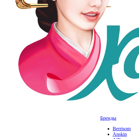
Бренды
Berrisom
Anskin