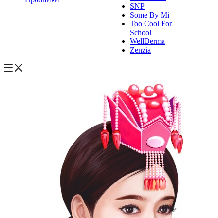
SNP
Some By Mi
Too Cool For
School
WellDerma
Zenzia