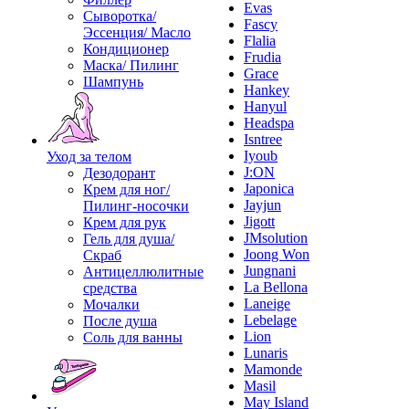
Evas
Сыворотка/
Fascy
Эссенция/ Масло
Flalia
Кондиционер
Frudia
Маска/ Пилинг
Grace
Шампунь
Hankey
Hanyul
Headspa
Isntree
Iyoub
Уход за телом
J:ON
Дезодорант
Japonica
Крем для ног/
Jayjun
Пилинг-носочки
Jigott
Крем для рук
JMsolution
Гель для душа/
Joong Won
Скраб
Jungnani
Антицеллюлитные
La Bellona
средства
Laneige
Мочалки
Lebelage
После душа
Lion
Соль для ванны
Lunaris
Mamonde
Masil
May Island