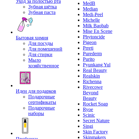
Уход за полостью рта
MedB
Зубная щётка
Median
Зубная паста
Medi-Peel
Michelle
Milk Baobab
Mise En Scene
Phytoncide
Бытовая химия
Pigeon
Для посуды
Prreti
Для помещений
Purederm
Для стирки
Purito
Мыло
Pyunkang Yul
хозяйственное
Real Beauty
Realskin
Richenna
Rivecowe
Идеи для подарков
Beyond
Подарочные
Beauty
сертификаты
Rocket Soap
Подарочные
Ryoe
наборы
Scinic
Secret Nature
Singi
Skin Factory
Skinmakers
Пробники