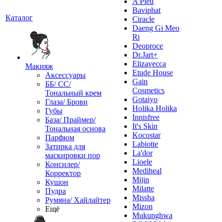
A'Pieu
Baviphat
Каталог
Ciracle
Daeng Gi Meo
Ri
Deoproce
Dr.Jart+
Elizavecca
Макияж
Etude House
Аксессуары
Gain
ББ/ СС/
Cosmetics
Тональный крем
Gotaiyo
Глаза/ Брови
Holika Holika
Губы
Innisfree
База/ Праймер/
It's Skin
Тональная основа
Kocostar
Парфюм
Labiotte
Затирка для
La'dor
маскировки пор
Lioele
Консилер/
Mediheal
Корректор
Mijin
Кушон
Milatte
Пудра
Missha
Румяна/ Хайлайтер
Mizon
Ещё
Mukunghwa