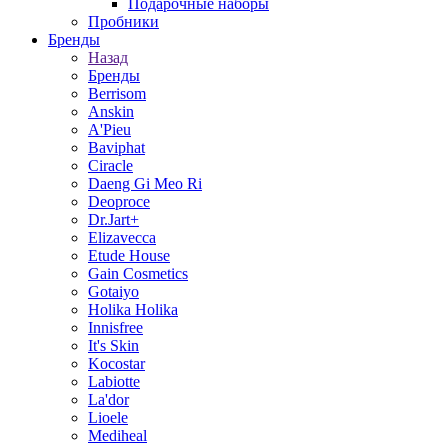
Подарочные наборы
Пробники
Бренды
Назад
Бренды
Berrisom
Anskin
A'Pieu
Baviphat
Ciracle
Daeng Gi Meo Ri
Deoproce
Dr.Jart+
Elizavecca
Etude House
Gain Cosmetics
Gotaiyo
Holika Holika
Innisfree
It's Skin
Kocostar
Labiotte
La'dor
Lioele
Mediheal