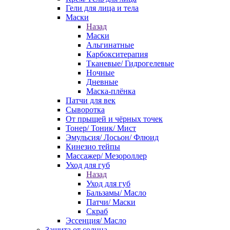
Гели для лица и тела
Маски
Назад
Маски
Альгинатные
Карбокситерапия
Тканевые/ Гидрогелевые
Ночные
Дневные
Маска-плёнка
Патчи для век
Сыворотка
От прыщей и чёрных точек
Тонер/ Тоник/ Мист
Эмульсия/ Лосьон/ Флюид
Кинезио тейпы
Массажер/ Мезороллер
Уход для губ
Назад
Уход для губ
Бальзамы/ Масло
Патчи/ Маски
Скраб
Эссенция/ Масло
Защита от солнца