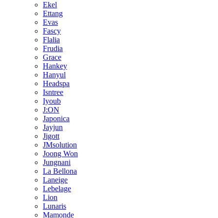
Ekel
Ettang
Evas
Fascy
Flalia
Frudia
Grace
Hankey
Hanyul
Headspa
Isntree
Iyoub
J:ON
Japonica
Jayjun
Jigott
JMsolution
Joong Won
Jungnani
La Bellona
Laneige
Lebelage
Lion
Lunaris
Mamonde