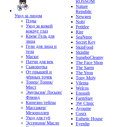
ROSSOM
Nature
Republic
Уход за лицом
Newgen
Пэды
Nohj
Уход за кожей
Petitfee
вокруг глаз
Rire
Крем/ Гель для
SeaNtree
лица
Secret Key
Гели для лица и
SkinFood
тела
Skinlite
Маски
SungboCleamy
Патчи для век
The Face Shop
Сыворотка
The Saem
От прыщей и
The Yeon
чёрных точек
Tony Moly
Тонер/ Тоник/
Vilenta
Мист
Welcos
Эмульсия/ Лосьон/
Enough
Флюид
FarmStay
Кинезио тейпы
3W Clinic
Массажер/
Ayoume
Мезороллер
Cosrx
Уход для губ
Esthetic House
Эссенция/ Масло
Eyenlip