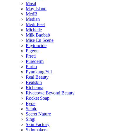
Masil
May Island
MedB
Median
Medi-Peel
Michelle
Milk Baobab
Mise En Scene
Phytoncide
Pigeon
Prreti
Purederm
Purito
Pyunkang Yul
Real Beauty
Realskin
Richenna
Rivecowe Beyond Beauty
Rocket Soap
Ryoe
Scinic
Secret Nature
Singi
Skin Factory
Skinmakers