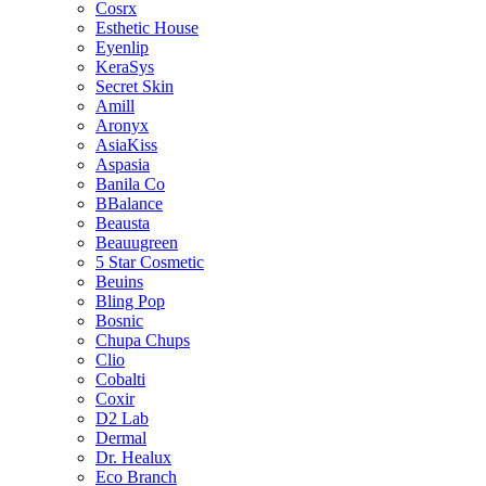
Cosrx
Esthetic House
Eyenlip
KeraSys
Secret Skin
Amill
Aronyx
AsiaKiss
Aspasia
Banila Co
BBalance
Beausta
Beauugreen
5 Star Cosmetic
Beuins
Bling Pop
Bosnic
Chupa Chups
Clio
Cobalti
Coxir
D2 Lab
Dermal
Dr. Healux
Eco Branch