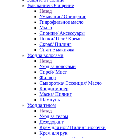
Умывание/ Очищение
Назад
Умывание/ Очищение
Гидрофильное масло
Мыло
Спонжи/ Аксессуары
Пенки/ Гели/ Кремы
Скраб/ Пилинг
Снятие макияжа
Уход за волосами
Назад
Уход за волосами
Спрей/ Мист
Филлер
Сыворотка/ Эссенция/ Масло
Кондиционер
Маска/ Пилинг
Шампунь
Уход за телом
Назад
Уход за телом
Дезодорант
Крем для ног/ Пилинг-носочки
Крем для рук