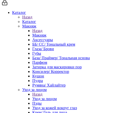
Каталог
Назад
Каталог
Макияж
Назад
Макияж
Аксессуары
ББ/ СС/ Тональный крем
Глаза/ Брови
Губы
База/ Праймер/ Тональная основа
Парфюм
Затирка для маскировки пор
Консилер/ Корректор
Кушон
Пудра
Румяна/ Хайлайтер
Уход за лицом
Назад
Уход за лицом
Пэды
Уход за кожей вокруг глаз
Крем/ Гель для лица