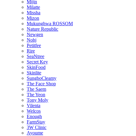
Mijin
Milatte
Missha
Mizon
Mukunghwa ROSSOM
Nature Republic
Newgen
Nohj
Petitfee
Rire
SeaNtree
Secret Key
SkinFood
Skinlite
SungboCleamy
The Face Shop
The Saem
The Yeon
Tony Moly
Vilenta
Welcos
Enough
FarmStay
3W Clinic
Ayoume