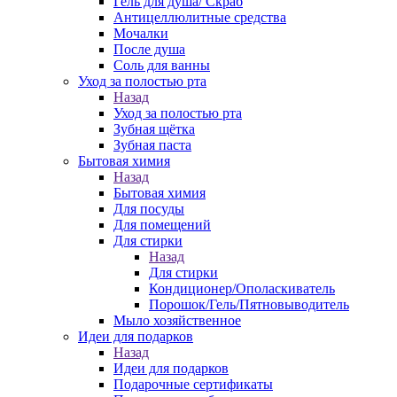
Гель для душа/ Скраб
Антицеллюлитные средства
Мочалки
После душа
Соль для ванны
Уход за полостью рта
Назад
Уход за полостью рта
Зубная щётка
Зубная паста
Бытовая химия
Назад
Бытовая химия
Для посуды
Для помещений
Для стирки
Назад
Для стирки
Кондиционер/Ополаскиватель
Порошок/Гель/Пятновыводитель
Мыло хозяйственное
Идеи для подарков
Назад
Идеи для подарков
Подарочные сертификаты