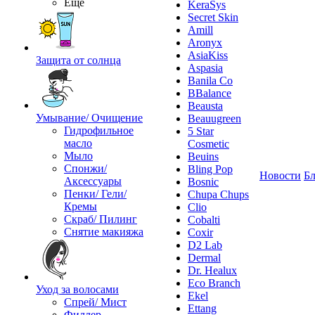
Ещё
KeraSys
Secret Skin
Amill
Aronyx
AsiaKiss
Защита от солнца
Aspasia
Banila Co
BBalance
Beausta
Умывание/ Очищение
Beauugreen
Гидрофильное
5 Star
масло
Cosmetic
Мыло
Beuins
Спонжи/
Bling Pop
Новости
Бл
Аксессуары
Bosnic
Пенки/ Гели/
Chupa Chups
Кремы
Clio
Скраб/ Пилинг
Cobalti
Снятие макияжа
Coxir
D2 Lab
Dermal
Dr. Healux
Eco Branch
Уход за волосами
Ekel
Спрей/ Мист
Ettang
Филлер