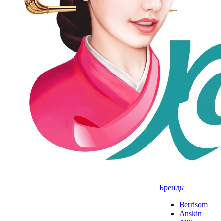
Бренды
Berrisom
Anskin