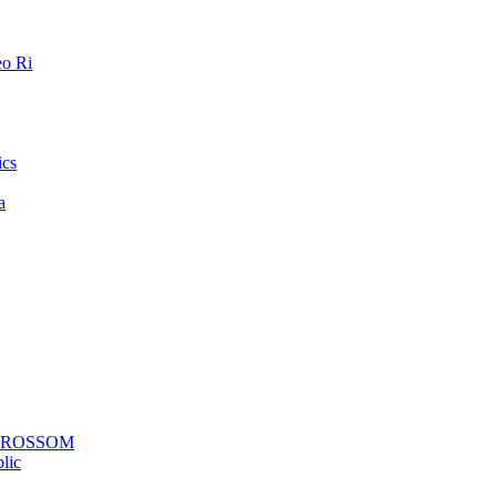
o Ri
ics
a
a ROSSOM
lic