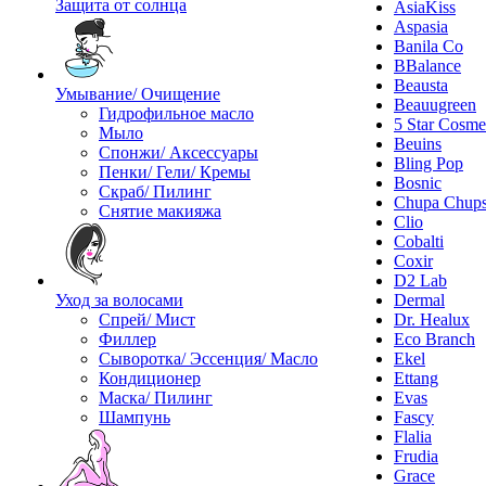
Защита от солнца
AsiaKiss
Aspasia
Banila Co
BBalance
Beausta
Умывание/ Очищение
Beauugreen
Гидрофильное масло
5 Star Cosme
Мыло
Beuins
Спонжи/ Аксессуары
Bling Pop
Пенки/ Гели/ Кремы
Bosnic
Скраб/ Пилинг
Chupa Chup
Снятие макияжа
Clio
Cobalti
Coxir
D2 Lab
Уход за волосами
Dermal
Спрей/ Мист
Dr. Healux
Филлер
Eco Branch
Сыворотка/ Эссенция/ Масло
Ekel
Кондиционер
Ettang
Маска/ Пилинг
Evas
Шампунь
Fascy
Flalia
Frudia
Grace