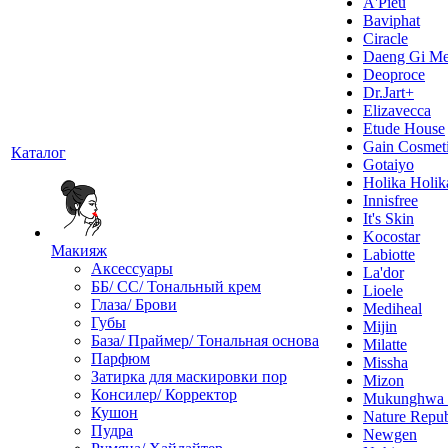
A'Pieu
Baviphat
Ciracle
Daeng Gi Me
Deoproce
Dr.Jart+
Elizavecca
Etude House
Gain Cosmet
Каталог
Gotaiyo
Holika Holik
Innisfree
It's Skin
Kocostar
Макияж
Labiotte
Аксессуары
La'dor
ББ/ СС/ Тональный крем
Lioele
Глаза/ Брови
Mediheal
Губы
Mijin
База/ Праймер/ Тональная основа
Milatte
Парфюм
Missha
Затирка для маскировки пор
Mizon
Консилер/ Корректор
Mukunghw
Кушон
Nature Repub
Пудра
Newgen