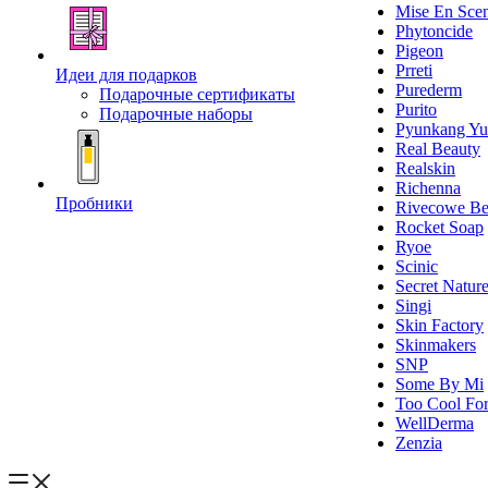
Mise En Sce
Phytoncide
Pigeon
Prreti
Идеи для подарков
Purederm
Подарочные сертификаты
Purito
Подарочные наборы
Pyunkang Yu
Real Beauty
Realskin
Richenna
Пробники
Rivecowe Be
Rocket Soap
Ryoe
Scinic
Secret Natur
Singi
Skin Factory
Skinmakers
SNP
Some By Mi
Too Cool For
WellDerma
Zenzia