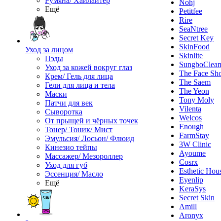
Румяна/ Хайлайтер
Nohj
Ещё
Petitfee
Rire
SeaNtree
Secret Key
SkinFood
Уход за лицом
Skinlite
Пэды
SungboClea
Уход за кожей вокруг глаз
The Face Sh
Крем/ Гель для лица
The Saem
Гели для лица и тела
The Yeon
Маски
Tony Moly
Патчи для век
Vilenta
Сыворотка
Welcos
От прыщей и чёрных точек
Enough
Тонер/ Тоник/ Мист
FarmStay
Эмульсия/ Лосьон/ Флюид
3W Clinic
Кинезио тейпы
Ayoume
Массажер/ Мезороллер
Cosrx
Уход для губ
Esthetic Hou
Эссенция/ Масло
Eyenlip
Ещё
KeraSys
Secret Skin
Amill
Aronyx