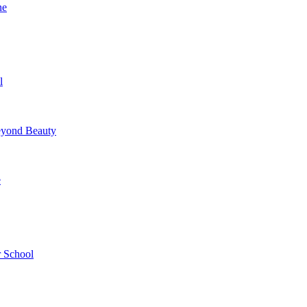
ne
l
yond Beauty
e
 School