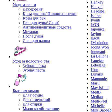
Hankey
Уход за телом
Hanyul
Дезодорант
Headspa
Крем для ног/ Пилинг-носочки
Isntree
Крем для рук
Iyoub
Гель для душа/ Скраб
J:ON
Антицеллюлитные средства
Japonica
Мочалки
Jayjun
После душа
Jigott
Соль для ванны
JMsolution
Joong Won
Jungnani
La Bellona
Laneige
Уход за полостью рта
Lebelage
Зубная щётка
Lion
Зубная паста
Lunaris
Mamonde
Masil
May Island
Бытовая химия
MedB
Для посуды
Median
Для помещений
Medi-Peel
Для стирки
Michelle
Мыло хозяйственное
Milk Baobab