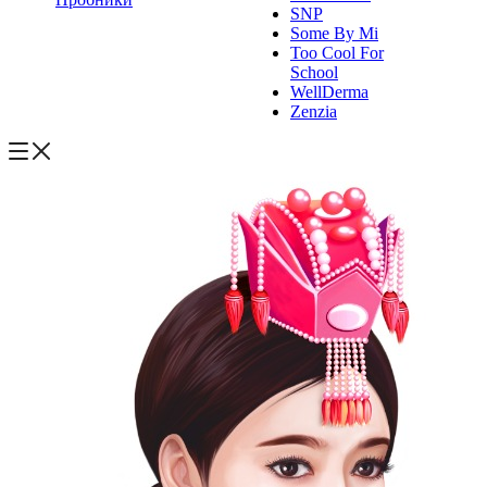
SNP
Some By Mi
Too Cool For
School
WellDerma
Zenzia