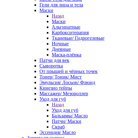
Гели для лица и тела
Маски
Назад
Маски
Альгинатные
Карбокситерапия
Тканевые/ Гидрогелевые
Ночные
Дневные
Маска-плёнка
Патчи для век
Сыворотка
От прыщей и чёрных точек
Тонер/ Тоник/ Мист
Эмульсия/ Лосьон/ Флюид
Кинезио тейпы
Массажер/ Мезороллер
Уход для губ
Назад
Уход для губ
Бальзамы/ Масло
Патчи/ Маски
Скраб
Эссенция/ Масло
Защита от солнца