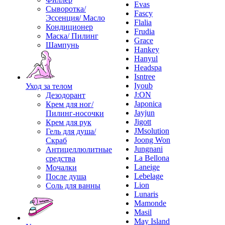
Evas
Сыворотка/
Fascy
Эссенция/ Масло
Flalia
Кондиционер
Frudia
Маска/ Пилинг
Grace
Шампунь
Hankey
Hanyul
Headspa
Isntree
Iyoub
Уход за телом
J:ON
Дезодорант
Japonica
Крем для ног/
Jayjun
Пилинг-носочки
Jigott
Крем для рук
JMsolution
Гель для душа/
Joong Won
Скраб
Jungnani
Антицеллюлитные
La Bellona
средства
Laneige
Мочалки
Lebelage
После душа
Lion
Соль для ванны
Lunaris
Mamonde
Masil
May Island