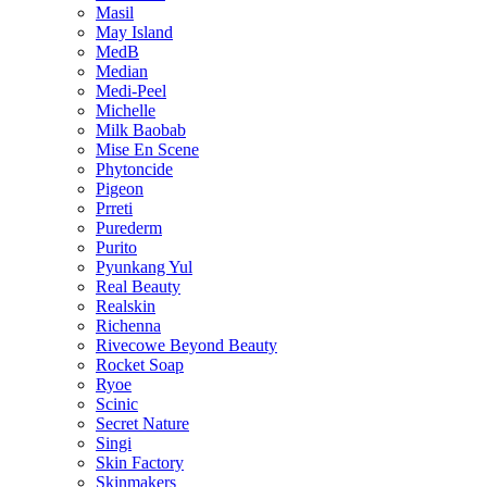
Masil
May Island
MedB
Median
Medi-Peel
Michelle
Milk Baobab
Mise En Scene
Phytoncide
Pigeon
Prreti
Purederm
Purito
Pyunkang Yul
Real Beauty
Realskin
Richenna
Rivecowe Beyond Beauty
Rocket Soap
Ryoe
Scinic
Secret Nature
Singi
Skin Factory
Skinmakers