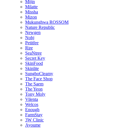
Mijin
Milatte
Missha
Mizon
Mukunghwa ROSSOM
Nature Republic
Newgen
Nohj
Petitfee
Rire
SeaNtree
Secret Key
SkinFood
Skinlite
SungboCleamy
The Face Shop
The Saem
The Yeon
Tony Moly
Vilenta
Welcos
Enough
FarmStay
3W Clinic
Ayoume