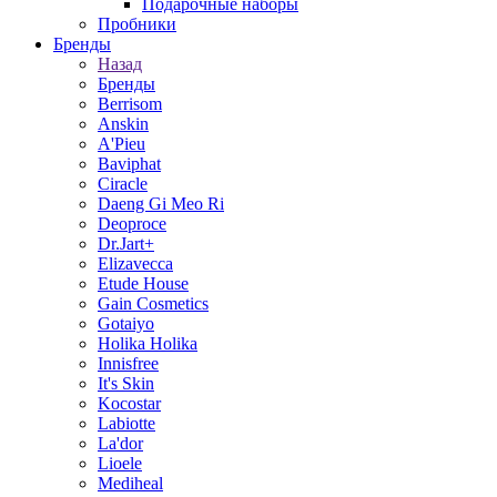
Подарочные наборы
Пробники
Бренды
Назад
Бренды
Berrisom
Anskin
A'Pieu
Baviphat
Ciracle
Daeng Gi Meo Ri
Deoproce
Dr.Jart+
Elizavecca
Etude House
Gain Cosmetics
Gotaiyo
Holika Holika
Innisfree
It's Skin
Kocostar
Labiotte
La'dor
Lioele
Mediheal