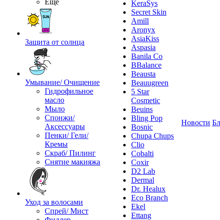
Ещё
KeraSys
Secret Skin
Amill
Aronyx
AsiaKiss
Защита от солнца
Aspasia
Banila Co
BBalance
Beausta
Умывание/ Очищение
Beauugreen
Гидрофильное
5 Star
масло
Cosmetic
Мыло
Beuins
Спонжи/
Bling Pop
Новости
Бл
Аксессуары
Bosnic
Пенки/ Гели/
Chupa Chups
Кремы
Clio
Скраб/ Пилинг
Cobalti
Снятие макияжа
Coxir
D2 Lab
Dermal
Dr. Healux
Eco Branch
Уход за волосами
Ekel
Спрей/ Мист
Ettang
Филлер