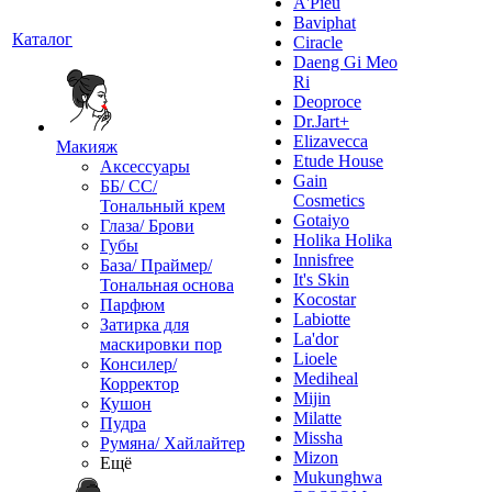
A'Pieu
Baviphat
Каталог
Ciracle
Daeng Gi Meo
Ri
Deoproce
Dr.Jart+
Elizavecca
Макияж
Etude House
Аксессуары
Gain
ББ/ СС/
Cosmetics
Тональный крем
Gotaiyo
Глаза/ Брови
Holika Holika
Губы
Innisfree
База/ Праймер/
It's Skin
Тональная основа
Kocostar
Парфюм
Labiotte
Затирка для
La'dor
маскировки пор
Lioele
Консилер/
Mediheal
Корректор
Mijin
Кушон
Milatte
Пудра
Missha
Румяна/ Хайлайтер
Mizon
Ещё
Mukunghwa