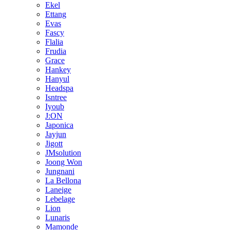
Ekel
Ettang
Evas
Fascy
Flalia
Frudia
Grace
Hankey
Hanyul
Headspa
Isntree
Iyoub
J:ON
Japonica
Jayjun
Jigott
JMsolution
Joong Won
Jungnani
La Bellona
Laneige
Lebelage
Lion
Lunaris
Mamonde