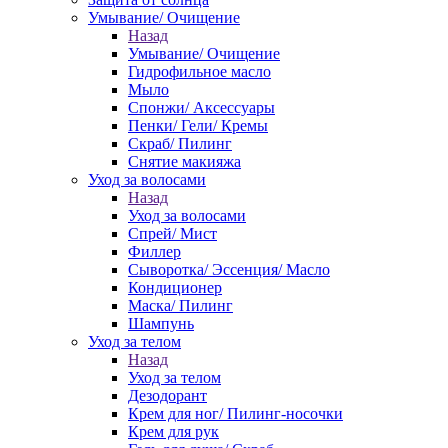
Умывание/ Очищение
Назад
Умывание/ Очищение
Гидрофильное масло
Мыло
Спонжи/ Аксессуары
Пенки/ Гели/ Кремы
Скраб/ Пилинг
Снятие макияжа
Уход за волосами
Назад
Уход за волосами
Спрей/ Мист
Филлер
Сыворотка/ Эссенция/ Масло
Кондиционер
Маска/ Пилинг
Шампунь
Уход за телом
Назад
Уход за телом
Дезодорант
Крем для ног/ Пилинг-носочки
Крем для рук