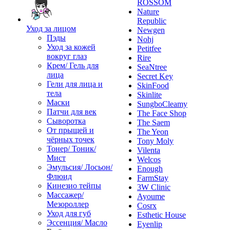
ROSSOM
Nature
Republic
Уход за лицом
Newgen
Пэды
Nohj
Уход за кожей
Petitfee
вокруг глаз
Rire
Крем/ Гель для
SeaNtree
лица
Secret Key
Гели для лица и
SkinFood
тела
Skinlite
Маски
SungboCleamy
Патчи для век
The Face Shop
Сыворотка
The Saem
От прыщей и
The Yeon
чёрных точек
Tony Moly
Тонер/ Тоник/
Vilenta
Мист
Welcos
Эмульсия/ Лосьон/
Enough
Флюид
FarmStay
Кинезио тейпы
3W Clinic
Массажер/
Ayoume
Мезороллер
Cosrx
Уход для губ
Esthetic House
Эссенция/ Масло
Eyenlip