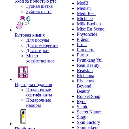
Уход за полостью рта
MedB
Зубная щётка
Median
Зубная паста
Medi-Peel
Michelle
Milk Baobab
Mise En Scene
Phytoncide
Бытовая химия
Pigeon
Для посуды
Prreti
Для помещений
Purederm
Для стирки
Purito
Мыло
Pyunkang Yul
хозяйственное
Real Beauty
Realskin
Richenna
Rivecowe
Идеи для подарков
Beyond
Подарочные
Beauty
сертификаты
Rocket Soap
Подарочные
Ryoe
наборы
Scinic
Secret Nature
Singi
Skin Factory
Skinmakers
Пробники