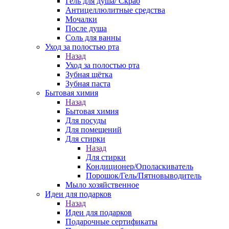
Гель для душа/ Скраб
Антицеллюлитные средства
Мочалки
После душа
Соль для ванны
Уход за полостью рта
Назад
Уход за полостью рта
Зубная щётка
Зубная паста
Бытовая химия
Назад
Бытовая химия
Для посуды
Для помещений
Для стирки
Назад
Для стирки
Кондиционер/Ополаскиватель
Порошок/Гель/Пятновыводитель
Мыло хозяйственное
Идеи для подарков
Назад
Идеи для подарков
Подарочные сертификаты