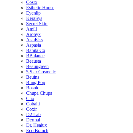
Cosrx
Esthetic House
Eyenlip
KeraSys
Secret Skin
Amill
Aronyx
AsiaKiss
Aspasia
Banila Co
BBalance
Beausta
Beauugreen
5 Star Cosmetic
Beuins
Bling Pop
Bosnic
Chupa Chups
Clio
Cobalti
Coxir
D2 Lab
Dermal
Dr. Healux
Eco Branch