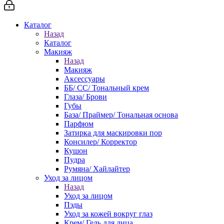
Каталог
Назад
Каталог
Макияж
Назад
Макияж
Аксессуары
ББ/ СС/ Тональный крем
Глаза/ Брови
Губы
База/ Праймер/ Тональная основа
Парфюм
Затирка для маскировки пор
Консилер/ Корректор
Кушон
Пудра
Румяна/ Хайлайтер
Уход за лицом
Назад
Уход за лицом
Пэды
Уход за кожей вокруг глаз
Крем/ Гель для лица