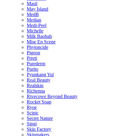
Masil
May Island
MedB
Median
Medi-Peel
Michelle
Milk Baobab
Mise En Scene
Phytoncide
Pigeon
Prreti
Purederm
Purito
Pyunkang Yul
Real Beauty
Realskin
Richenna
Rivecowe Beyond Beauty
Rocket Soap
Ryoe
Scinic
Secret Nature
Singi
Skin Factory
Skinmakers