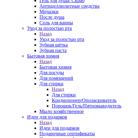
Гель для душа/ Скраб
Антицеллюлитные средства
Мочалки
После душа
Соль для ванны
Уход за полостью рта
Назад
Уход за полостью рта
Зубная щётка
Зубная паста
Бытовая химия
Назад
Бытовая химия
Для посуды
Для помещений
Для стирки
Назад
Для стирки
Кондиционер/Ополаскиватель
Порошок/Гель/Пятновыводитель
Мыло хозяйственное
Идеи для подарков
Назад
Идеи для подарков
Подарочные сертификаты