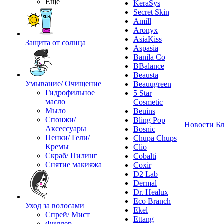
Ещё
KeraSys
Secret Skin
Amill
Aronyx
AsiaKiss
Защита от солнца
Aspasia
Banila Co
BBalance
Beausta
Умывание/ Очищение
Beauugreen
Гидрофильное
5 Star
масло
Cosmetic
Мыло
Beuins
Спонжи/
Bling Pop
Новости
Бл
Аксессуары
Bosnic
Пенки/ Гели/
Chupa Chups
Кремы
Clio
Скраб/ Пилинг
Cobalti
Снятие макияжа
Coxir
D2 Lab
Dermal
Dr. Healux
Eco Branch
Уход за волосами
Ekel
Спрей/ Мист
Ettang
Филлер