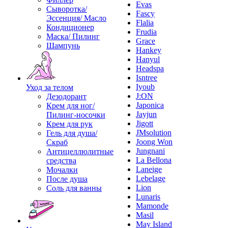
Evas
Сыворотка/
Fascy
Эссенция/ Масло
Flalia
Кондиционер
Frudia
Маска/ Пилинг
Grace
Шампунь
Hankey
Hanyul
Headspa
Isntree
Iyoub
Уход за телом
J:ON
Дезодорант
Japonica
Крем для ног/
Jayjun
Пилинг-носочки
Jigott
Крем для рук
JMsolution
Гель для душа/
Joong Won
Скраб
Jungnani
Антицеллюлитные
La Bellona
средства
Laneige
Мочалки
Lebelage
После душа
Lion
Соль для ванны
Lunaris
Mamonde
Masil
May Island