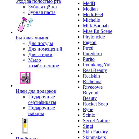
Уход за полостью рта
MedB
Зубная щётка
Median
Зубная паста
Medi-Peel
Michelle
Milk Baobab
Mise En Scene
Phytoncide
Бытовая химия
Pigeon
Для посуды
Prreti
Для помещений
Purederm
Для стирки
Purito
Мыло
Pyunkang Yul
хозяйственное
Real Beauty
Realskin
Richenna
Rivecowe
Идеи для подарков
Beyond
Подарочные
Beauty
сертификаты
Rocket Soap
Подарочные
Ryoe
наборы
Scinic
Secret Nature
Singi
Skin Factory
Skinmakers
Пробники