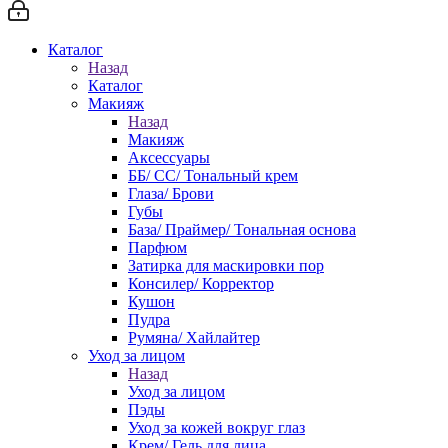
Каталог
Назад
Каталог
Макияж
Назад
Макияж
Аксессуары
ББ/ СС/ Тональный крем
Глаза/ Брови
Губы
База/ Праймер/ Тональная основа
Парфюм
Затирка для маскировки пор
Консилер/ Корректор
Кушон
Пудра
Румяна/ Хайлайтер
Уход за лицом
Назад
Уход за лицом
Пэды
Уход за кожей вокруг глаз
Крем/ Гель для лица