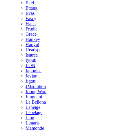
Ekel
Ettang
Evas
Fascy
Flalia
Frudia
Grace
Hankey
Hanyul
Headspa
Isntree
Iyoub
J:ON
Japonica
Jayjun
Jigott
JMsolution
Joong Won
Jungnani
La Bellona
Laneige
Lebelage
Lion
Lunaris
Mamonde