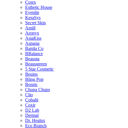
Cosrx
Esthetic House
Eyenlip
KeraSys
Secret Skin
Amill
Aronyx
AsiaKiss
Aspasia
Banila Co
BBalance
Beausta
Beauugreen
5 Star Cosmetic
Beuins
Bling Pop
Bosnic
Chupa Chups
Clio
Cobalti
Coxir
D2 Lab
Dermal
Dr. Healux
Eco Branch