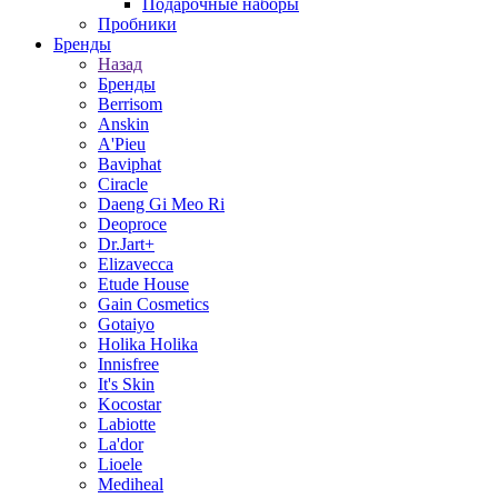
Подарочные наборы
Пробники
Бренды
Назад
Бренды
Berrisom
Anskin
A'Pieu
Baviphat
Ciracle
Daeng Gi Meo Ri
Deoproce
Dr.Jart+
Elizavecca
Etude House
Gain Cosmetics
Gotaiyo
Holika Holika
Innisfree
It's Skin
Kocostar
Labiotte
La'dor
Lioele
Mediheal