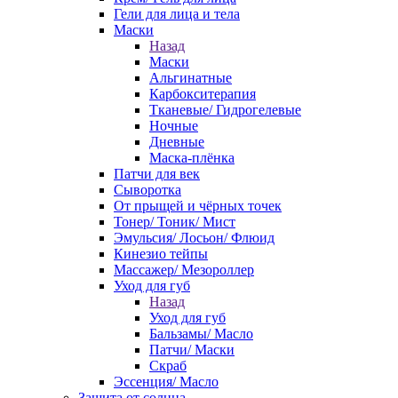
Гели для лица и тела
Маски
Назад
Маски
Альгинатные
Карбокситерапия
Тканевые/ Гидрогелевые
Ночные
Дневные
Маска-плёнка
Патчи для век
Сыворотка
От прыщей и чёрных точек
Тонер/ Тоник/ Мист
Эмульсия/ Лосьон/ Флюид
Кинезио тейпы
Массажер/ Мезороллер
Уход для губ
Назад
Уход для губ
Бальзамы/ Масло
Патчи/ Маски
Скраб
Эссенция/ Масло
Защита от солнца