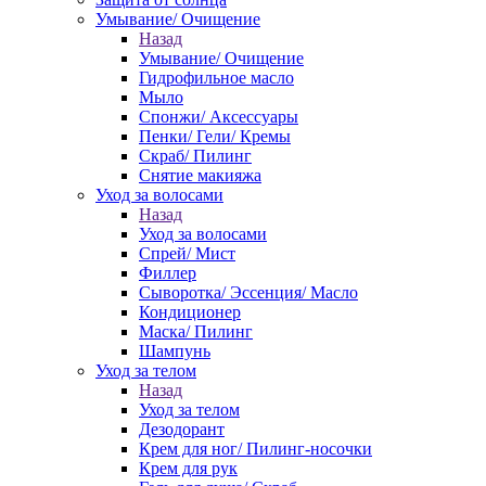
Умывание/ Очищение
Назад
Умывание/ Очищение
Гидрофильное масло
Мыло
Спонжи/ Аксессуары
Пенки/ Гели/ Кремы
Скраб/ Пилинг
Снятие макияжа
Уход за волосами
Назад
Уход за волосами
Спрей/ Мист
Филлер
Сыворотка/ Эссенция/ Масло
Кондиционер
Маска/ Пилинг
Шампунь
Уход за телом
Назад
Уход за телом
Дезодорант
Крем для ног/ Пилинг-носочки
Крем для рук