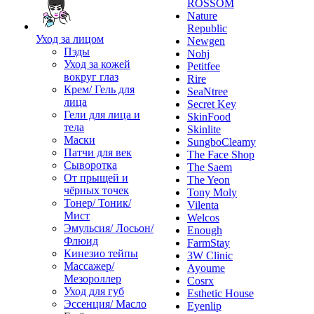
ROSSOM
Nature
Republic
Уход за лицом
Newgen
Пэды
Nohj
Уход за кожей
Petitfee
вокруг глаз
Rire
Крем/ Гель для
SeaNtree
лица
Secret Key
Гели для лица и
SkinFood
тела
Skinlite
Маски
SungboCleamy
Патчи для век
The Face Shop
Сыворотка
The Saem
От прыщей и
The Yeon
чёрных точек
Tony Moly
Тонер/ Тоник/
Vilenta
Мист
Welcos
Эмульсия/ Лосьон/
Enough
Флюид
FarmStay
Кинезио тейпы
3W Clinic
Массажер/
Ayoume
Мезороллер
Cosrx
Уход для губ
Esthetic House
Эссенция/ Масло
Eyenlip