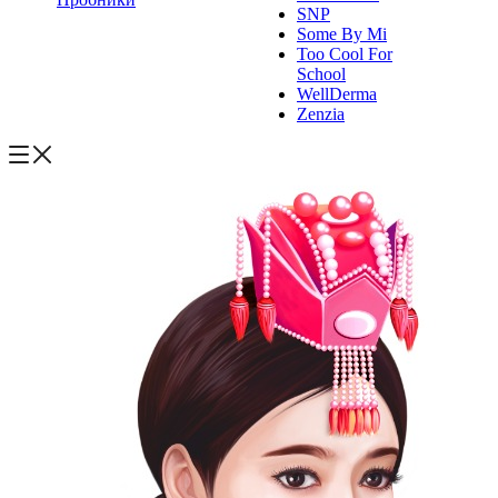
SNP
Some By Mi
Too Cool For
School
WellDerma
Zenzia