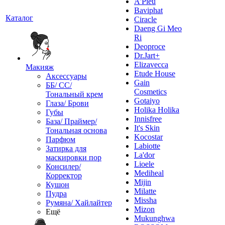
A'Pieu
Baviphat
Каталог
Ciracle
Daeng Gi Meo
Ri
Deoproce
Dr.Jart+
Elizavecca
Макияж
Etude House
Аксессуары
Gain
ББ/ СС/
Cosmetics
Тональный крем
Gotaiyo
Глаза/ Брови
Holika Holika
Губы
Innisfree
База/ Праймер/
It's Skin
Тональная основа
Kocostar
Парфюм
Labiotte
Затирка для
La'dor
маскировки пор
Lioele
Консилер/
Mediheal
Корректор
Mijin
Кушон
Milatte
Пудра
Missha
Румяна/ Хайлайтер
Mizon
Ещё
Mukunghwa