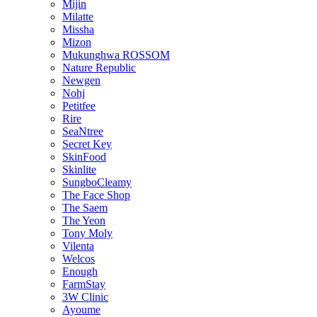
Mijin
Milatte
Missha
Mizon
Mukunghwa ROSSOM
Nature Republic
Newgen
Nohj
Petitfee
Rire
SeaNtree
Secret Key
SkinFood
Skinlite
SungboCleamy
The Face Shop
The Saem
The Yeon
Tony Moly
Vilenta
Welcos
Enough
FarmStay
3W Clinic
Ayoume