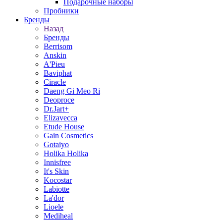
Подарочные наборы
Пробники
Бренды
Назад
Бренды
Berrisom
Anskin
A'Pieu
Baviphat
Ciracle
Daeng Gi Meo Ri
Deoproce
Dr.Jart+
Elizavecca
Etude House
Gain Cosmetics
Gotaiyo
Holika Holika
Innisfree
It's Skin
Kocostar
Labiotte
La'dor
Lioele
Mediheal