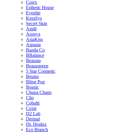
Cosrx
Esthetic House
Eyenlip
KeraSys
Secret Skin
Amill
Aronyx
AsiaKiss
Aspasia
Banila Co
BBalance
Beausta
Beauugreen
5 Star Cosmetic
Beuins
Bling Pop
Bosnic
Chupa Chups
Clio
Cobalti
Coxir
D2 Lab
Dermal
Dr. Healux
Eco Branch