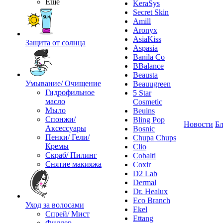
Ещё
KeraSys
Secret Skin
Amill
Aronyx
AsiaKiss
Защита от солнца
Aspasia
Banila Co
BBalance
Beausta
Умывание/ Очищение
Beauugreen
Гидрофильное
5 Star
масло
Cosmetic
Мыло
Beuins
Спонжи/
Bling Pop
Новости
Бл
Аксессуары
Bosnic
Пенки/ Гели/
Chupa Chups
Кремы
Clio
Скраб/ Пилинг
Cobalti
Снятие макияжа
Coxir
D2 Lab
Dermal
Dr. Healux
Eco Branch
Уход за волосами
Ekel
Спрей/ Мист
Ettang
Филлер