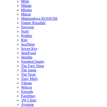
Mijin
Milatte
Missha
Mizon
Mukunghwa ROSSOM
Nature Republic
Newgen
Nohj
Petitfee
Rire
SeaNtree
Secret Key
SkinFood
Skinlite
SungboCleamy
The Face Shop
The Saem
The Yeon
Tony Moly
Vilenta
Welcos
Enough
FarmStay
3W Clinic
Ayoume