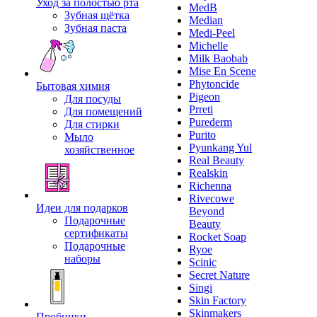
Уход за полостью рта
MedB
Зубная щётка
Median
Зубная паста
Medi-Peel
Michelle
Milk Baobab
Mise En Scene
Phytoncide
Бытовая химия
Pigeon
Для посуды
Prreti
Для помещений
Purederm
Для стирки
Purito
Мыло
Pyunkang Yul
хозяйственное
Real Beauty
Realskin
Richenna
Rivecowe
Идеи для подарков
Beyond
Подарочные
Beauty
сертификаты
Rocket Soap
Подарочные
Ryoe
наборы
Scinic
Secret Nature
Singi
Skin Factory
Skinmakers
Пробники