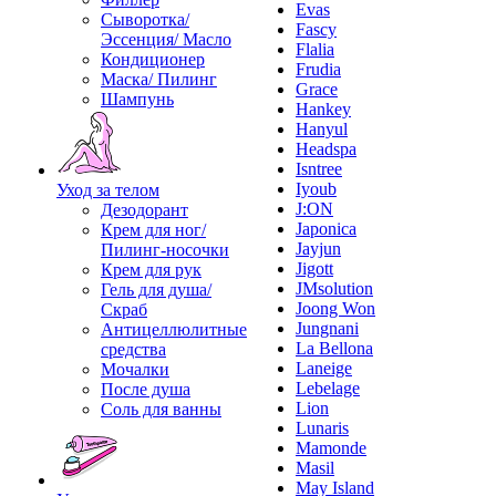
Evas
Сыворотка/
Fascy
Эссенция/ Масло
Flalia
Кондиционер
Frudia
Маска/ Пилинг
Grace
Шампунь
Hankey
Hanyul
Headspa
Isntree
Iyoub
Уход за телом
J:ON
Дезодорант
Japonica
Крем для ног/
Jayjun
Пилинг-носочки
Jigott
Крем для рук
JMsolution
Гель для душа/
Joong Won
Скраб
Jungnani
Антицеллюлитные
La Bellona
средства
Laneige
Мочалки
Lebelage
После душа
Lion
Соль для ванны
Lunaris
Mamonde
Masil
May Island