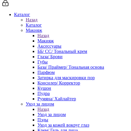
Каталог
Назад
Каталог
Макияж
Назад
Макияж
Аксессуары
ББ/ СС/ Тональный крем
Глаза/ Брови
Губы
База/ Праймер/ Тональная основа
Парфюм
Затирка для маскировки пор
Консилер/ Корректор
Кушон
Пудра
Румяна/ Хайлайтер
Уход за лицом
Назад
Уход за лицом
Пэды
Уход за кожей вокруг глаз
Крем/ Гель для лица