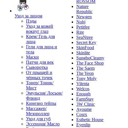
ROSSOM
Nature
Republic
Уход за лицом
Newgen
Пэды
Nohj
Уход за кожей
Petitfee
вокруг глаз
Rire
Крем/ Гель для
SeaNtree
лица
Secret Key
Гели для лица и
SkinFood
тела
Skinlite
Маски
SungboCleamy
Патчи для век
The Face Shop
Сыворотка
The Saem
От прыщей и
The Yeon
чёрных точек
Tony Moly
Тонер/ Тоник/
Vilenta
Мист
Welcos
Эмульсия/ Лосьон/
Enough
Флюид
FarmStay
Кинезио тейпы
3W Clinic
Массажер/
Ayoume
Мезороллер
Cosrx
Уход для губ
Esthetic House
Эссенция/ Масло
Eyenlip