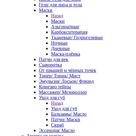
Гели для лица и тела
Маски
Назад
Маски
Альгинатные
Карбокситерапия
Тканевые/ Гидрогелевые
Ночные
Дневные
Маска-плёнка
Патчи для век
Сыворотка
От прыщей и чёрных точек
Тонер/ Тоник/ Мист
Эмульсия/ Лосьон/ Флюид
Кинезио тейпы
Массажер/ Мезороллер
Уход для губ
Назад
Уход для губ
Бальзамы/ Масло
Патчи/ Маски
Скраб
Эссенция/ Масло
Защита от солнца