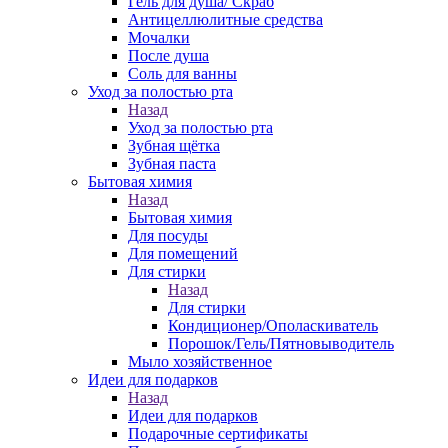
Гель для душа/ Скраб
Антицеллюлитные средства
Мочалки
После душа
Соль для ванны
Уход за полостью рта
Назад
Уход за полостью рта
Зубная щётка
Зубная паста
Бытовая химия
Назад
Бытовая химия
Для посуды
Для помещений
Для стирки
Назад
Для стирки
Кондиционер/Ополаскиватель
Порошок/Гель/Пятновыводитель
Мыло хозяйственное
Идеи для подарков
Назад
Идеи для подарков
Подарочные сертификаты