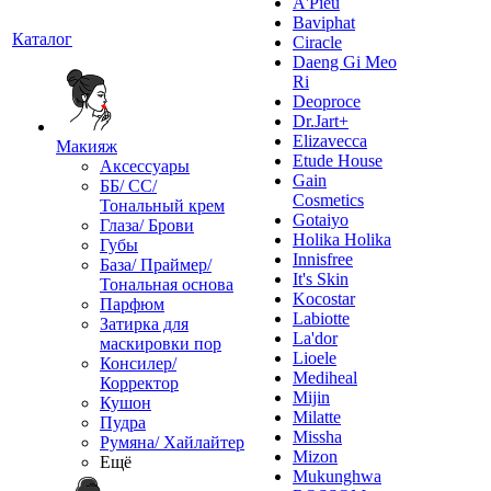
A'Pieu
Baviphat
Каталог
Ciracle
Daeng Gi Meo
Ri
Deoproce
Dr.Jart+
Elizavecca
Макияж
Etude House
Аксессуары
Gain
ББ/ СС/
Cosmetics
Тональный крем
Gotaiyo
Глаза/ Брови
Holika Holika
Губы
Innisfree
База/ Праймер/
It's Skin
Тональная основа
Kocostar
Парфюм
Labiotte
Затирка для
La'dor
маскировки пор
Lioele
Консилер/
Mediheal
Корректор
Mijin
Кушон
Milatte
Пудра
Missha
Румяна/ Хайлайтер
Mizon
Ещё
Mukunghwa