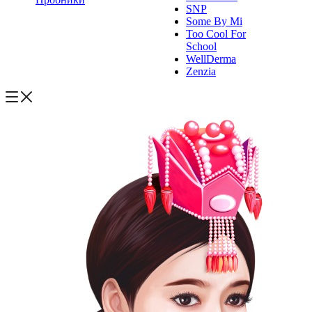
SNP
Some By Mi
Too Cool For
School
WellDerma
Zenzia