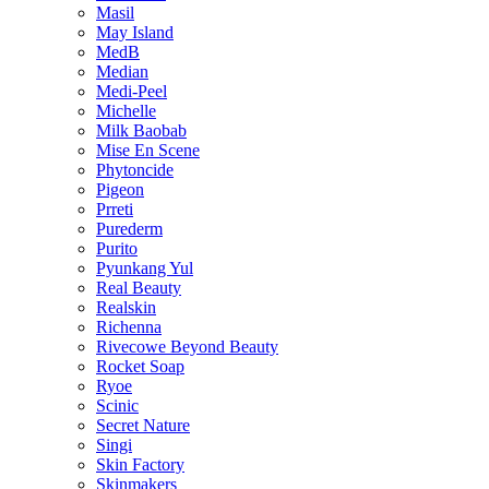
Masil
May Island
MedB
Median
Medi-Peel
Michelle
Milk Baobab
Mise En Scene
Phytoncide
Pigeon
Prreti
Purederm
Purito
Pyunkang Yul
Real Beauty
Realskin
Richenna
Rivecowe Beyond Beauty
Rocket Soap
Ryoe
Scinic
Secret Nature
Singi
Skin Factory
Skinmakers