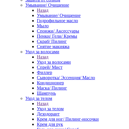
Умывание/ Очищение
Назад
Умывание/ Очищение
Гидрофильное масло
Мыло
Спонжи/ Аксессуары
Пенки/ Гели/ Кремы
Скраб/ Пилинг
Снятие макияжа
Уход за волосами
Назад
Уход за волосами
Спрей/ Мист
Филлер
Сыворотка/ Эссенция/ Масло
Кондиционер
Маска/ Пилинг
Шампунь
Уход за телом
Назад
Уход за телом
Дезодорант
Крем для ног/ Пилинг-носочки
Крем для рук