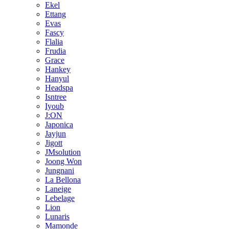
Ekel
Ettang
Evas
Fascy
Flalia
Frudia
Grace
Hankey
Hanyul
Headspa
Isntree
Iyoub
J:ON
Japonica
Jayjun
Jigott
JMsolution
Joong Won
Jungnani
La Bellona
Laneige
Lebelage
Lion
Lunaris
Mamonde