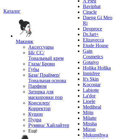
A'Pieu
Baviphat
Каталог
Ciracle
Daeng Gi Meo
Ri
Deoproce
Dr.Jart+
Elizavecca
Макияж
Etude House
Аксессуары
Gain
ББ/ СС/
Cosmetics
Тональный крем
Gotaiyo
Глаза/ Брови
Holika Holika
Губы
Innisfree
База/ Праймер/
It's Skin
Тональная основа
Kocostar
Парфюм
Labiotte
Затирка для
La'dor
маскировки пор
Lioele
Консилер/
Mediheal
Корректор
Mijin
Кушон
Milatte
Пудра
Missha
Румяна/ Хайлайтер
Mizon
Ещё
Mukunghwa