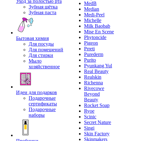
Уход за полостью рта
MedB
Зубная щётка
Median
Зубная паста
Medi-Peel
Michelle
Milk Baobab
Mise En Scene
Phytoncide
Бытовая химия
Pigeon
Для посуды
Prreti
Для помещений
Purederm
Для стирки
Purito
Мыло
Pyunkang Yul
хозяйственное
Real Beauty
Realskin
Richenna
Rivecowe
Идеи для подарков
Beyond
Подарочные
Beauty
сертификаты
Rocket Soap
Подарочные
Ryoe
наборы
Scinic
Secret Nature
Singi
Skin Factory
Skinmakers
Пробники