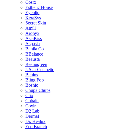
Cosrx
Esthetic House
Eyenlip
KeraSys
Secret Skin
Amill
Aronyx
AsiaKiss
Aspasia
Banila Co
BBalance
Beausta
Beauugreen
5 Star Cosmetic
Beuins
Bling Pop
Bosnic
Chupa Chups
Clio
Cobalti
Coxir
D2 Lab
Dermal
Dr. Healux
Eco Branch