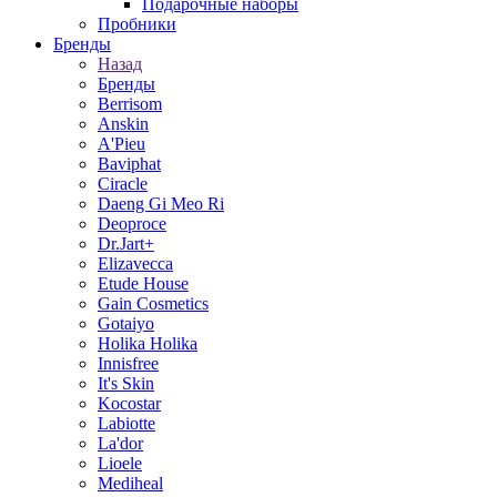
Подарочные наборы
Пробники
Бренды
Назад
Бренды
Berrisom
Anskin
A'Pieu
Baviphat
Ciracle
Daeng Gi Meo Ri
Deoproce
Dr.Jart+
Elizavecca
Etude House
Gain Cosmetics
Gotaiyo
Holika Holika
Innisfree
It's Skin
Kocostar
Labiotte
La'dor
Lioele
Mediheal