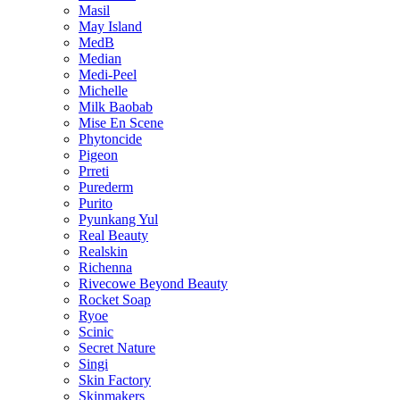
Masil
May Island
MedB
Median
Medi-Peel
Michelle
Milk Baobab
Mise En Scene
Phytoncide
Pigeon
Prreti
Purederm
Purito
Pyunkang Yul
Real Beauty
Realskin
Richenna
Rivecowe Beyond Beauty
Rocket Soap
Ryoe
Scinic
Secret Nature
Singi
Skin Factory
Skinmakers