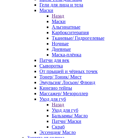
Гели для лица и тела
Маски
Назад
Маски
Альгинатные
Карбокситерапия
Тканевые/ Гидрогелевые
Ночные
Дневные
Маска-плёнка
Патчи для век
Сыворотка
От прыщей и чёрных точек
Тонер/ Тоник/ Мист
Эмульсия/ Лосьон/ Флюид
Кинезио тейпы
Массажер/ Мезороллер
Уход для губ
Назад
Уход для губ
Бальзамы/ Масло
Патчи/ Маски
Скраб
Эссенция/ Масло
Защита от солнца