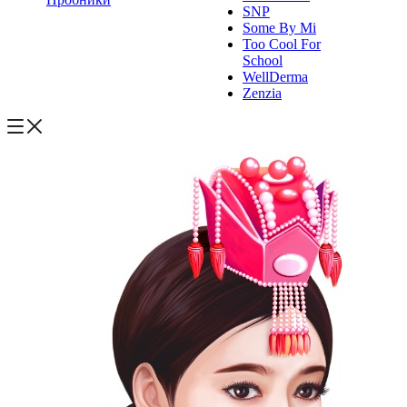
SNP
Some By Mi
Too Cool For
School
WellDerma
Zenzia