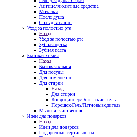
Гель для душа/ Скраб
Антицеллюлитные средства
Мочалки
После душа
Соль для ванны
Уход за полостью рта
Назад
Уход за полостью рта
Зубная щётка
Зубная паста
Бытовая химия
Назад
Бытовая химия
Для посуды
Для помещений
Для стирки
Назад
Для стирки
Кондиционер/Ополаскиватель
Порошок/Гель/Пятновыводитель
Мыло хозяйственное
Идеи для подарков
Назад
Идеи для подарков
Подарочные сертификаты