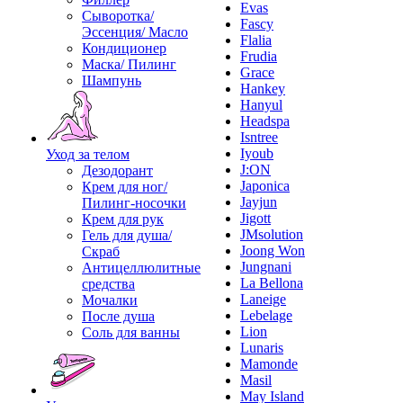
Evas
Сыворотка/
Fascy
Эссенция/ Масло
Flalia
Кондиционер
Frudia
Маска/ Пилинг
Grace
Шампунь
Hankey
Hanyul
Headspa
Isntree
Iyoub
Уход за телом
J:ON
Дезодорант
Japonica
Крем для ног/
Jayjun
Пилинг-носочки
Jigott
Крем для рук
JMsolution
Гель для душа/
Joong Won
Скраб
Jungnani
Антицеллюлитные
La Bellona
средства
Laneige
Мочалки
Lebelage
После душа
Lion
Соль для ванны
Lunaris
Mamonde
Masil
May Island