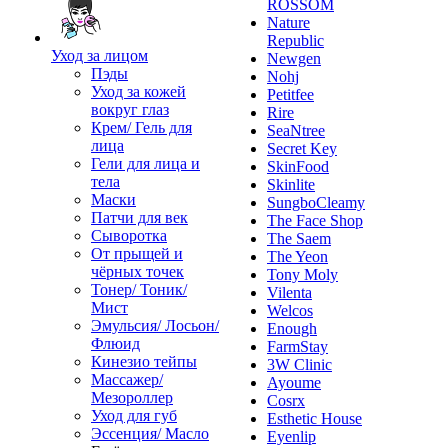
ROSSOM
Nature
Republic
Уход за лицом
Newgen
Пэды
Nohj
Уход за кожей
Petitfee
вокруг глаз
Rire
Крем/ Гель для
SeaNtree
лица
Secret Key
Гели для лица и
SkinFood
тела
Skinlite
Маски
SungboCleamy
Патчи для век
The Face Shop
Сыворотка
The Saem
От прыщей и
The Yeon
чёрных точек
Tony Moly
Тонер/ Тоник/
Vilenta
Мист
Welcos
Эмульсия/ Лосьон/
Enough
Флюид
FarmStay
Кинезио тейпы
3W Clinic
Массажер/
Ayoume
Мезороллер
Cosrx
Уход для губ
Esthetic House
Эссенция/ Масло
Eyenlip