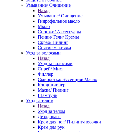
Умывание/ Очищение
Назад
Умывание/ Очищение
Гидрофильное масло
Мыло
Спонжи/ Аксессуары
Пенки/ Гели/ Кремы
Скраб/ Пилинг
Снятие макияжа
Уход за волосами
Назад
Уход за волосами
Спрей/ Мист
Филлер
Сыворотка/ Эссенция/ Масло
Кондиционер
Маска/ Пилинг
Шампунь
Уход за телом
Назад
Уход за телом
Дезодорант
Крем для ног/ Пилинг-носочки
Крем для рук