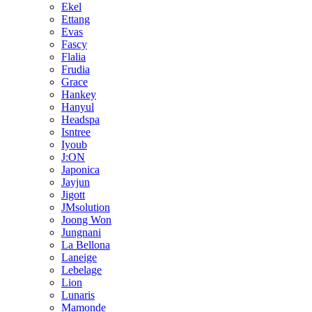
Ekel
Ettang
Evas
Fascy
Flalia
Frudia
Grace
Hankey
Hanyul
Headspa
Isntree
Iyoub
J:ON
Japonica
Jayjun
Jigott
JMsolution
Joong Won
Jungnani
La Bellona
Laneige
Lebelage
Lion
Lunaris
Mamonde