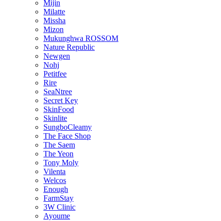
Mijin
Milatte
Missha
Mizon
Mukunghwa ROSSOM
Nature Republic
Newgen
Nohj
Petitfee
Rire
SeaNtree
Secret Key
SkinFood
Skinlite
SungboCleamy
The Face Shop
The Saem
The Yeon
Tony Moly
Vilenta
Welcos
Enough
FarmStay
3W Clinic
Ayoume