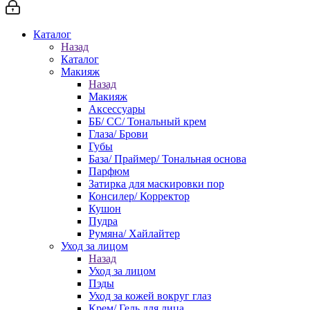
Каталог
Назад
Каталог
Макияж
Назад
Макияж
Аксессуары
ББ/ СС/ Тональный крем
Глаза/ Брови
Губы
База/ Праймер/ Тональная основа
Парфюм
Затирка для маскировки пор
Консилер/ Корректор
Кушон
Пудра
Румяна/ Хайлайтер
Уход за лицом
Назад
Уход за лицом
Пэды
Уход за кожей вокруг глаз
Крем/ Гель для лица