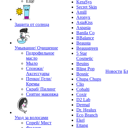
Ещё
KeraSys
Secret Skin
Amill
Aronyx
AsiaKiss
Защита от солнца
Aspasia
Banila Co
BBalance
Beausta
Умывание/ Очищение
Beauugreen
Гидрофильное
5 Star
масло
Cosmetic
Мыло
Beuins
Спонжи/
Bling Pop
Новости
Бл
Аксессуары
Bosnic
Пенки/ Гели/
Chupa Chups
Кремы
Clio
Скраб/ Пилинг
Cobalti
Снятие макияжа
Coxir
D2 Lab
Dermal
Dr. Healux
Eco Branch
Уход за волосами
Ekel
Спрей/ Мист
Ettang
Филлер