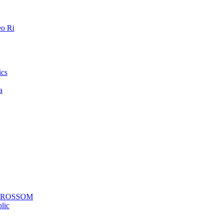
o Ri
ics
a
a ROSSOM
lic