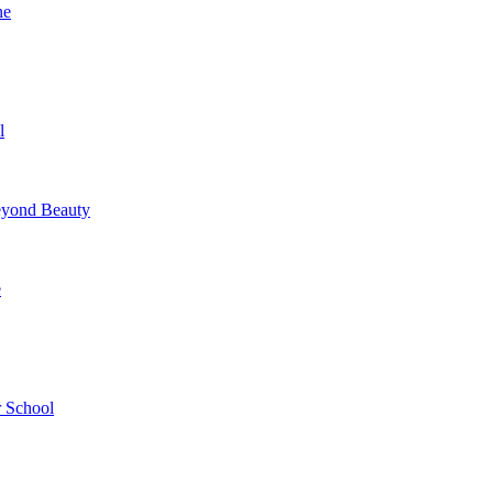
ne
l
yond Beauty
e
 School