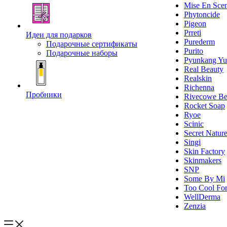
Mise En Sce
Phytoncide
Pigeon
Prreti
Идеи для подарков
Purederm
Подарочные сертификаты
Purito
Подарочные наборы
Pyunkang Yu
Real Beauty
Realskin
Richenna
Пробники
Rivecowe Be
Rocket Soap
Ryoe
Scinic
Secret Natur
Singi
Skin Factory
Skinmakers
SNP
Some By Mi
Too Cool For
WellDerma
Zenzia