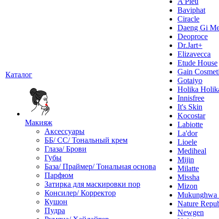
A'Pieu
Baviphat
Ciracle
Daeng Gi Me
Deoproce
Dr.Jart+
Elizavecca
Etude House
Gain Cosmet
Каталог
Gotaiyo
Holika Holik
Innisfree
It's Skin
Kocostar
Макияж
Labiotte
Аксессуары
La'dor
ББ/ СС/ Тональный крем
Lioele
Глаза/ Брови
Mediheal
Губы
Mijin
База/ Праймер/ Тональная основа
Milatte
Парфюм
Missha
Затирка для маскировки пор
Mizon
Консилер/ Корректор
Mukunghw
Кушон
Nature Repub
Пудра
Newgen