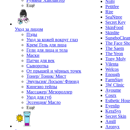
Румяна/ Хайлайтер
Nohj
Ещё
Petitfee
Rire
SeaNtree
Secret Key
SkinFood
Уход за лицом
Skinlite
Пэды
SungboClea
Уход за кожей вокруг глаз
The Face Sh
Крем/ Гель для лица
The Saem
Гели для лица и тела
The Yeon
Маски
Tony Moly
Патчи для век
Vilenta
Сыворотка
Welcos
От прыщей и чёрных точек
Enough
Тонер/ Тоник/ Мист
FarmStay
Эмульсия/ Лосьон/ Флюид
3W Clinic
Кинезио тейпы
Ayoume
Массажер/ Мезороллер
Cosrx
Уход для губ
Esthetic Hou
Эссенция/ Масло
Eyenlip
Ещё
KeraSys
Secret Skin
Amill
Aronyx