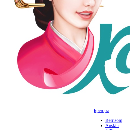
Бренды
Berrisom
Anskin