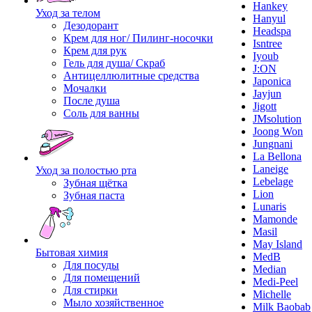
Hankey
Уход за телом
Hanyul
Дезодорант
Headspa
Крем для ног/ Пилинг-носочки
Isntree
Крем для рук
Iyoub
Гель для душа/ Скраб
J:ON
Антицеллюлитные средства
Japonica
Мочалки
Jayjun
После душа
Jigott
Соль для ванны
JMsolution
Joong Won
Jungnani
La Bellona
Laneige
Уход за полостью рта
Lebelage
Зубная щётка
Lion
Зубная паста
Lunaris
Mamonde
Masil
May Island
Бытовая химия
MedB
Для посуды
Median
Для помещений
Medi-Peel
Для стирки
Michelle
Мыло хозяйственное
Milk Baobab