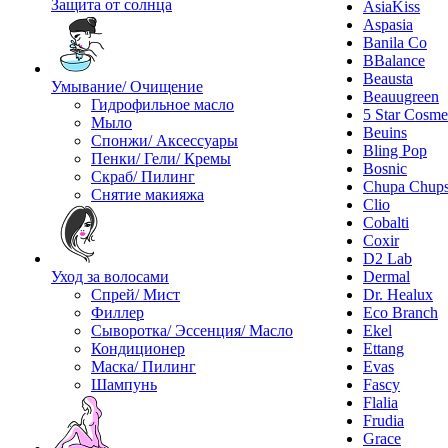
Защита от солнца
AsiaKiss
Aspasia
Banila Co
BBalance
Beausta
Умывание/ Очищение
Beauugreen
Гидрофильное масло
5 Star Cosme
Мыло
Beuins
Спонжи/ Аксессуары
Bling Pop
Пенки/ Гели/ Кремы
Bosnic
Скраб/ Пилинг
Chupa Chup
Снятие макияжа
Clio
Cobalti
Coxir
D2 Lab
Уход за волосами
Dermal
Спрей/ Мист
Dr. Healux
Филлер
Eco Branch
Сыворотка/ Эссенция/ Масло
Ekel
Кондиционер
Ettang
Маска/ Пилинг
Evas
Шампунь
Fascy
Flalia
Frudia
Grace