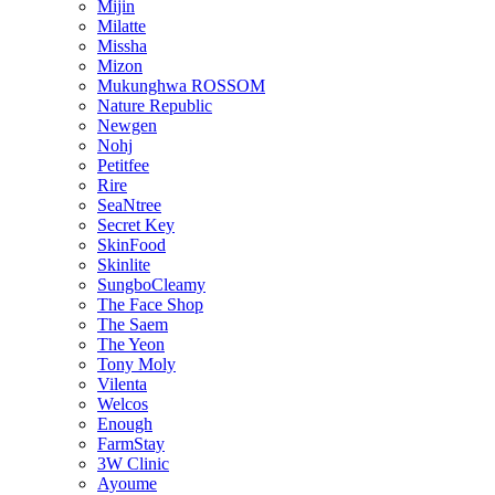
Mijin
Milatte
Missha
Mizon
Mukunghwa ROSSOM
Nature Republic
Newgen
Nohj
Petitfee
Rire
SeaNtree
Secret Key
SkinFood
Skinlite
SungboCleamy
The Face Shop
The Saem
The Yeon
Tony Moly
Vilenta
Welcos
Enough
FarmStay
3W Clinic
Ayoume