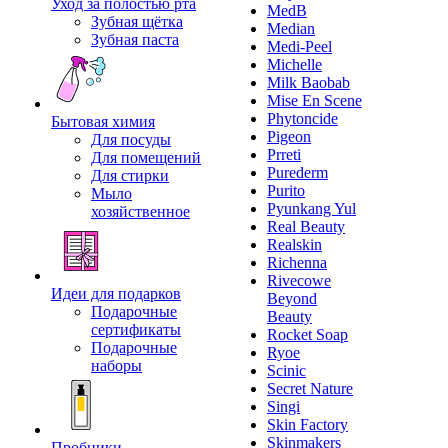
Уход за полостью рта
MedB
Зубная щётка
Median
Зубная паста
Medi-Peel
Michelle
Milk Baobab
Mise En Scene
Phytoncide
Бытовая химия
Pigeon
Для посуды
Prreti
Для помещений
Purederm
Для стирки
Purito
Мыло
Pyunkang Yul
хозяйственное
Real Beauty
Realskin
Richenna
Rivecowe
Идеи для подарков
Beyond
Подарочные
Beauty
сертификаты
Rocket Soap
Подарочные
Ryoe
наборы
Scinic
Secret Nature
Singi
Skin Factory
Skinmakers
Пробники