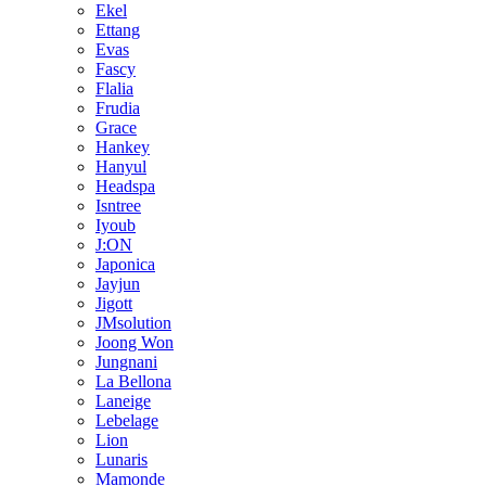
Ekel
Ettang
Evas
Fascy
Flalia
Frudia
Grace
Hankey
Hanyul
Headspa
Isntree
Iyoub
J:ON
Japonica
Jayjun
Jigott
JMsolution
Joong Won
Jungnani
La Bellona
Laneige
Lebelage
Lion
Lunaris
Mamonde