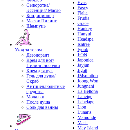
Evas
Сыворотка/
Fascy
Эссенция/ Масло
Flalia
Кондиционер
Frudia
Маска/ Пилинг
Grace
Шампунь
Hankey
Hanyul
Headspa
Isntree
Iyoub
Уход за телом
J:ON
Дезодорант
Japonica
Крем для ног/
Jayjun
Пилинг-носочки
Jigott
Крем для рук
JMsolution
Гель для душа/
Joong Won
Скраб
Jungnani
Антицеллюлитные
La Bellona
средства
Laneige
Мочалки
Lebelage
После душа
Lion
Соль для ванны
Lunaris
Mamonde
Masil
May Island