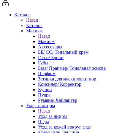
Каталог
Назад
Каталог
Макияж
Назад
Макияж
Аксессуары
ББ/ СС/ Тональный крем
Глаза/ Брови
Губы
База/ Праймер/ Тональная основа
Парфюм
Затирка для маскировки пор
Консилер/ Корректор
Кушон
Пудра
Румяна/ Хайлайтер
Уход за лицом
Назад
Уход за лицом
Пэды
Уход за кожей вокруг глаз
Крем/ Гель для лица