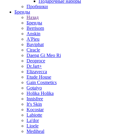
Подарочные наборы
Пробники
Бренды
Назад
Бренды
Berrisom
Anskin
A'Pieu
Baviphat
Ciracle
Daeng Gi Meo Ri
Deoproce
Dr.Jart+
Elizavecca
Etude House
Gain Cosmetics
Gotaiyo
Holika Holika
Innisfree
It's Skin
Kocostar
Labiotte
La'dor
Lioele
Mediheal