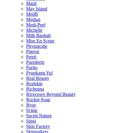
Masil
May Island
MedB
Median
Medi-Peel
Michelle
Milk Baobab
Mise En Scene
Phytoncide
Pigeon
Prreti
Purederm
Purito
Pyunkang Yul
Real Beauty
Realskin
Richenna
Rivecowe Beyond Beauty
Rocket Soap
Ryoe
Scinic
Secret Nature
Singi
Skin Factory
Skinmakers