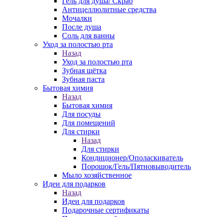
Гель для душа/ Скраб
Антицеллюлитные средства
Мочалки
После душа
Соль для ванны
Уход за полостью рта
Назад
Уход за полостью рта
Зубная щётка
Зубная паста
Бытовая химия
Назад
Бытовая химия
Для посуды
Для помещений
Для стирки
Назад
Для стирки
Кондиционер/Ополаскиватель
Порошок/Гель/Пятновыводитель
Мыло хозяйственное
Идеи для подарков
Назад
Идеи для подарков
Подарочные сертификаты