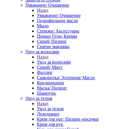
Умывание/ Очищение
Назад
Умывание/ Очищение
Гидрофильное масло
Мыло
Спонжи/ Аксессуары
Пенки/ Гели/ Кремы
Скраб/ Пилинг
Снятие макияжа
Уход за волосами
Назад
Уход за волосами
Спрей/ Мист
Филлер
Сыворотка/ Эссенция/ Масло
Кондиционер
Маска/ Пилинг
Шампунь
Уход за телом
Назад
Уход за телом
Дезодорант
Крем для ног/ Пилинг-носочки
Крем для рук