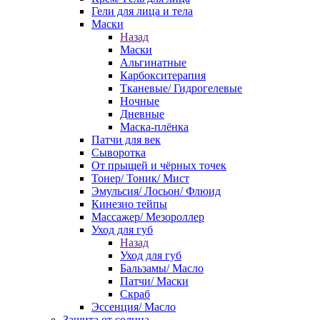
Гели для лица и тела
Маски
Назад
Маски
Альгинатные
Карбокситерапия
Тканевые/ Гидрогелевые
Ночные
Дневные
Маска-плёнка
Патчи для век
Сыворотка
От прыщей и чёрных точек
Тонер/ Тоник/ Мист
Эмульсия/ Лосьон/ Флюид
Кинезио тейпы
Массажер/ Мезороллер
Уход для губ
Назад
Уход для губ
Бальзамы/ Масло
Патчи/ Маски
Скраб
Эссенция/ Масло
Защита от солнца