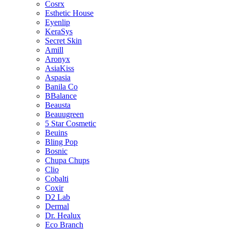
Cosrx
Esthetic House
Eyenlip
KeraSys
Secret Skin
Amill
Aronyx
AsiaKiss
Aspasia
Banila Co
BBalance
Beausta
Beauugreen
5 Star Cosmetic
Beuins
Bling Pop
Bosnic
Chupa Chups
Clio
Cobalti
Coxir
D2 Lab
Dermal
Dr. Healux
Eco Branch