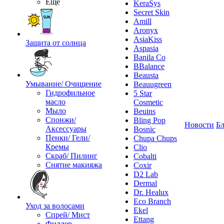
Ещё
KeraSys
Secret Skin
Amill
Aronyx
AsiaKiss
Защита от солнца
Aspasia
Banila Co
BBalance
Beausta
Умывание/ Очищение
Beauugreen
Гидрофильное
5 Star
масло
Cosmetic
Мыло
Beuins
Спонжи/
Bling Pop
Новости
Бл
Аксессуары
Bosnic
Пенки/ Гели/
Chupa Chups
Кремы
Clio
Скраб/ Пилинг
Cobalti
Снятие макияжа
Coxir
D2 Lab
Dermal
Dr. Healux
Eco Branch
Уход за волосами
Ekel
Спрей/ Мист
Ettang
Филлер