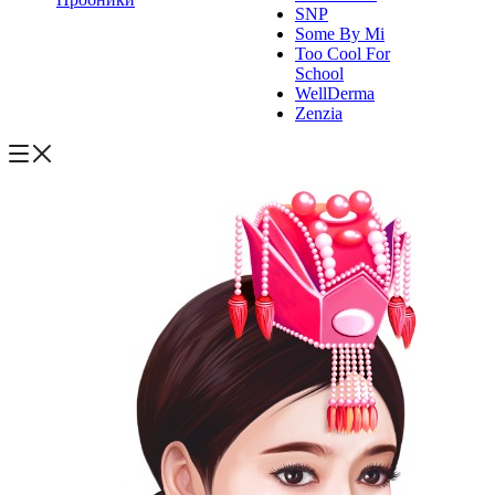
SNP
Some By Mi
Too Cool For
School
WellDerma
Zenzia