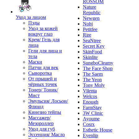
ROSSOM
Nature
Republic
Уход за лицом
Newgen
Пэды
Nohj
Уход за кожей
Petitfee
вокруг глаз
Rire
Крем/ Гель для
SeaNtree
лица
Secret Key
Гели для лица и
SkinFood
тела
Skinlite
Маски
SungboCleamy
Патчи для век
The Face Shop
Сыворотка
The Saem
От прыщей и
The Yeon
чёрных точек
Tony Moly
Тонер/ Тоник/
Vilenta
Мист
Welcos
Эмульсия/ Лосьон/
Enough
Флюид
FarmStay
Кинезио тейпы
3W Clinic
Массажер/
Ayoume
Мезороллер
Cosrx
Уход для губ
Esthetic House
Эссенция/ Масло
Eyenlip