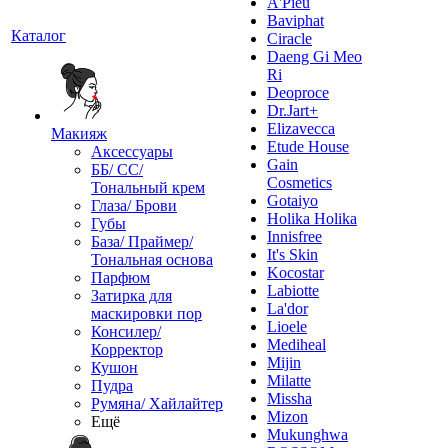
A'Pieu
Baviphat
Каталог
Ciracle
Daeng Gi Meo
Ri
Deoproce
Dr.Jart+
Elizavecca
Макияж
Etude House
Аксессуары
Gain
ББ/ СС/
Cosmetics
Тональный крем
Gotaiyo
Глаза/ Брови
Holika Holika
Губы
Innisfree
База/ Праймер/
It's Skin
Тональная основа
Kocostar
Парфюм
Labiotte
Затирка для
La'dor
маскировки пор
Lioele
Консилер/
Mediheal
Корректор
Mijin
Кушон
Milatte
Пудра
Missha
Румяна/ Хайлайтер
Mizon
Ещё
Mukunghwa