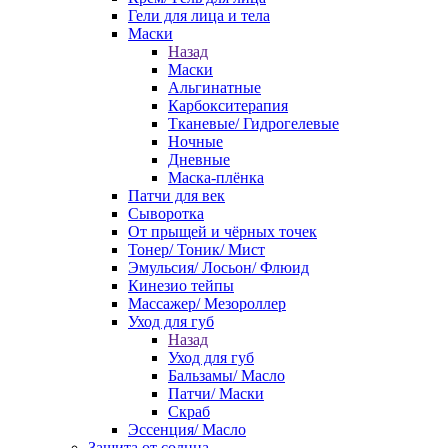
Гели для лица и тела
Маски
Назад
Маски
Альгинатные
Карбокситерапия
Тканевые/ Гидрогелевые
Ночные
Дневные
Маска-плёнка
Патчи для век
Сыворотка
От прыщей и чёрных точек
Тонер/ Тоник/ Мист
Эмульсия/ Лосьон/ Флюид
Кинезио тейпы
Массажер/ Мезороллер
Уход для губ
Назад
Уход для губ
Бальзамы/ Масло
Патчи/ Маски
Скраб
Эссенция/ Масло
Защита от солнца