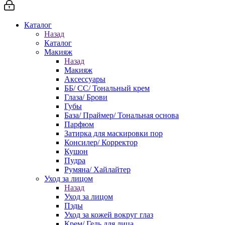
Каталог
Назад
Каталог
Макияж
Назад
Макияж
Аксессуары
ББ/ СС/ Тональный крем
Глаза/ Брови
Губы
База/ Праймер/ Тональная основа
Парфюм
Затирка для маскировки пор
Консилер/ Корректор
Кушон
Пудра
Румяна/ Хайлайтер
Уход за лицом
Назад
Уход за лицом
Пэды
Уход за кожей вокруг глаз
Крем/ Гель для лица