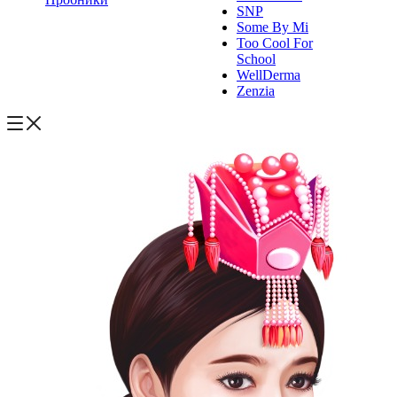
SNP
Some By Mi
Too Cool For
School
WellDerma
Zenzia