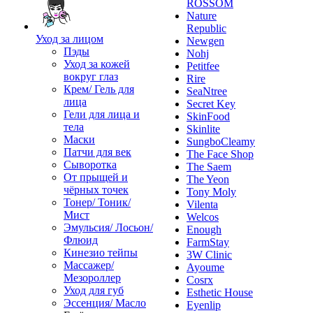
ROSSOM
Nature
Republic
Уход за лицом
Newgen
Пэды
Nohj
Уход за кожей
Petitfee
вокруг глаз
Rire
Крем/ Гель для
SeaNtree
лица
Secret Key
Гели для лица и
SkinFood
тела
Skinlite
Маски
SungboCleamy
Патчи для век
The Face Shop
Сыворотка
The Saem
От прыщей и
The Yeon
чёрных точек
Tony Moly
Тонер/ Тоник/
Vilenta
Мист
Welcos
Эмульсия/ Лосьон/
Enough
Флюид
FarmStay
Кинезио тейпы
3W Clinic
Массажер/
Ayoume
Мезороллер
Cosrx
Уход для губ
Esthetic House
Эссенция/ Масло
Eyenlip