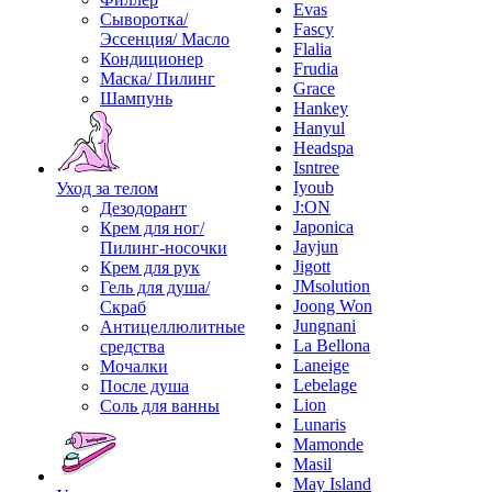
Evas
Сыворотка/
Fascy
Эссенция/ Масло
Flalia
Кондиционер
Frudia
Маска/ Пилинг
Grace
Шампунь
Hankey
Hanyul
Headspa
Isntree
Iyoub
Уход за телом
J:ON
Дезодорант
Japonica
Крем для ног/
Jayjun
Пилинг-носочки
Jigott
Крем для рук
JMsolution
Гель для душа/
Joong Won
Скраб
Jungnani
Антицеллюлитные
La Bellona
средства
Laneige
Мочалки
Lebelage
После душа
Lion
Соль для ванны
Lunaris
Mamonde
Masil
May Island