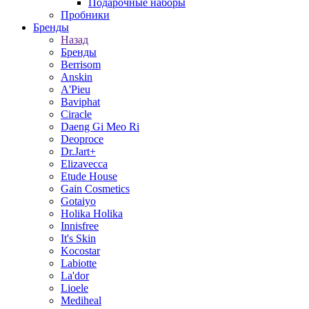
Подарочные наборы
Пробники
Бренды
Назад
Бренды
Berrisom
Anskin
A'Pieu
Baviphat
Ciracle
Daeng Gi Meo Ri
Deoproce
Dr.Jart+
Elizavecca
Etude House
Gain Cosmetics
Gotaiyo
Holika Holika
Innisfree
It's Skin
Kocostar
Labiotte
La'dor
Lioele
Mediheal