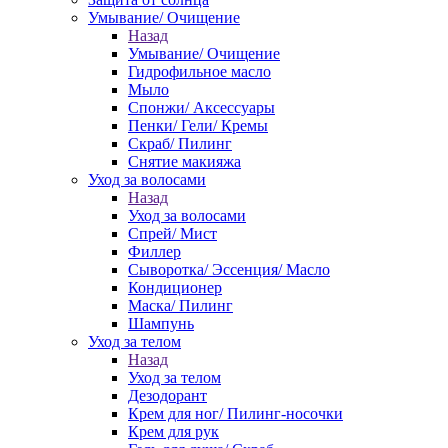
Умывание/ Очищение
Назад
Умывание/ Очищение
Гидрофильное масло
Мыло
Спонжи/ Аксессуары
Пенки/ Гели/ Кремы
Скраб/ Пилинг
Снятие макияжа
Уход за волосами
Назад
Уход за волосами
Спрей/ Мист
Филлер
Сыворотка/ Эссенция/ Масло
Кондиционер
Маска/ Пилинг
Шампунь
Уход за телом
Назад
Уход за телом
Дезодорант
Крем для ног/ Пилинг-носочки
Крем для рук