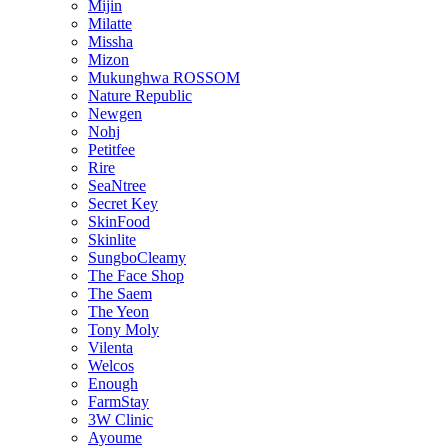
Mijin
Milatte
Missha
Mizon
Mukunghwa ROSSOM
Nature Republic
Newgen
Nohj
Petitfee
Rire
SeaNtree
Secret Key
SkinFood
Skinlite
SungboCleamy
The Face Shop
The Saem
The Yeon
Tony Moly
Vilenta
Welcos
Enough
FarmStay
3W Clinic
Ayoume