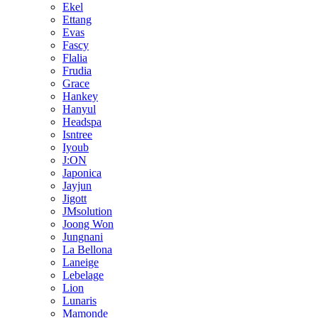
Ekel
Ettang
Evas
Fascy
Flalia
Frudia
Grace
Hankey
Hanyul
Headspa
Isntree
Iyoub
J:ON
Japonica
Jayjun
Jigott
JMsolution
Joong Won
Jungnani
La Bellona
Laneige
Lebelage
Lion
Lunaris
Mamonde