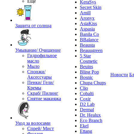
Ещё
KeraSys
Secret Skin
Amill
Aronyx
AsiaKiss
Защита от солнца
Aspasia
Banila Co
BBalance
Beausta
Умывание/ Очищение
Beauugreen
Гидрофильное
5 Star
масло
Cosmetic
Мыло
Beuins
Спонжи/
Bling Pop
Новости
Бл
Аксессуары
Bosnic
Пенки/ Гели/
Chupa Chups
Кремы
Clio
Скраб/ Пилинг
Cobalti
Снятие макияжа
Coxir
D2 Lab
Dermal
Dr. Healux
Eco Branch
Уход за волосами
Ekel
Спрей/ Мист
Ettang
Филлер