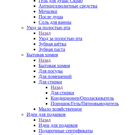
Гель для душа/ Скраб
Антицеллюлитные средства
Мочалки
После душа
Соль для ванны
Уход за полостью рта
Назад
Уход за полостью рта
Зубная щётка
Зубная паста
Бытовая химия
Назад
Бытовая химия
Для посуды
Для помещений
Для стирки
Назад
Для стирки
Кондиционер/Ополаскиватель
Порошок/Гель/Пятновыводитель
Мыло хозяйственное
Идеи для подарков
Назад
Идеи для подарков
Подарочные сертификаты