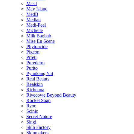
Masil
May Island
MedB
Median
Medi-Peel
Michelle
Milk Baobab
Mise En Scene
Phytoncide
Pigeon
Prreti
Purederm
Purito
Pyunkang Yul
Real Beauty
Realskin
Richenna
Rivecowe Beyond Beauty
Rocket Soap
Ryoe
Scinic
Secret Nature
Singi
Skin Factory
Skinmakers