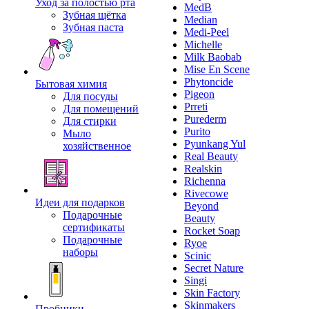
Уход за полостью рта
MedB
Зубная щётка
Median
Зубная паста
Medi-Peel
Michelle
Milk Baobab
Mise En Scene
Phytoncide
Бытовая химия
Pigeon
Для посуды
Prreti
Для помещений
Purederm
Для стирки
Purito
Мыло
Pyunkang Yul
хозяйственное
Real Beauty
Realskin
Richenna
Rivecowe
Идеи для подарков
Beyond
Подарочные
Beauty
сертификаты
Rocket Soap
Подарочные
Ryoe
наборы
Scinic
Secret Nature
Singi
Skin Factory
Skinmakers
Пробники