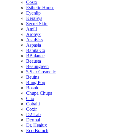
Cosrx
Esthetic House
Eyenlip
KeraSys
Secret Skin
Amill
Aronyx
AsiaKiss
Aspasia
Banila Co
BBalance
Beausta
Beauugreen
5 Star Cosmetic
Beuins
Bling Pop
Bosnic
Chupa Chups
Clio
Cobalti
Coxir
D2 Lab
Dermal
Dr. Healux
Eco Branch