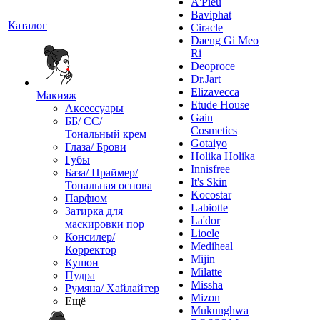
A'Pieu
Baviphat
Каталог
Ciracle
Daeng Gi Meo
Ri
Deoproce
Dr.Jart+
Elizavecca
Макияж
Etude House
Аксессуары
Gain
ББ/ СС/
Cosmetics
Тональный крем
Gotaiyo
Глаза/ Брови
Holika Holika
Губы
Innisfree
База/ Праймер/
It's Skin
Тональная основа
Kocostar
Парфюм
Labiotte
Затирка для
La'dor
маскировки пор
Lioele
Консилер/
Mediheal
Корректор
Mijin
Кушон
Milatte
Пудра
Missha
Румяна/ Хайлайтер
Mizon
Ещё
Mukunghwa