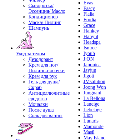
Evas
Сыворотка/
Fascy
Эссенция/ Масло
Flalia
Кондиционер
Frudia
Маска/ Пилинг
Grace
Шампунь
Hankey
Hanyul
Headspa
Isntree
Iyoub
Уход за телом
J:ON
Дезодорант
Japonica
Крем для ног/
Jayjun
Пилинг-носочки
Jigott
Крем для рук
JMsolution
Гель для душа/
Joong Won
Скраб
Jungnani
Антицеллюлитные
La Bellona
средства
Laneige
Мочалки
Lebelage
После душа
Lion
Соль для ванны
Lunaris
Mamonde
Masil
May Island