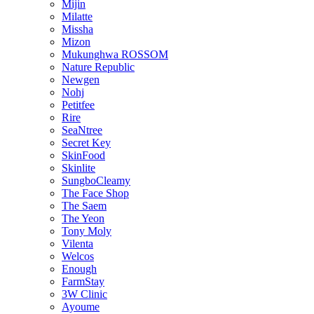
Mijin
Milatte
Missha
Mizon
Mukunghwa ROSSOM
Nature Republic
Newgen
Nohj
Petitfee
Rire
SeaNtree
Secret Key
SkinFood
Skinlite
SungboCleamy
The Face Shop
The Saem
The Yeon
Tony Moly
Vilenta
Welcos
Enough
FarmStay
3W Clinic
Ayoume