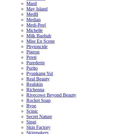
Masil
May Island
MedB
Median
Medi-Peel
Michelle
Milk Baobab
Mise En Scene
Phytoncide
Pigeon
Prreti
Purederm
Purito
Pyunkang Yul
Real Beauty
Realskin
Richenna
Rivecowe Beyond Beauty
Rocket Soap
Ryoe
Scinic
Secret Nature
Singi
Skin Factory
Skinmakers