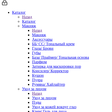
Каталог
Назад
Каталог
Макияж
Назад
Макияж
Аксессуары
ББ/ СС/ Тональный крем
Глаза/ Брови
Губы
База/ Праймер/ Тональная основа
Парфюм
Затирка для маскировки пор
Консилер/ Корректор
Кушон
Пудра
Румяна/ Хайлайтер
Уход за лицом
Назад
Уход за лицом
Пэды
Уход за кожей вокруг глаз
Крем/ Гель для лица