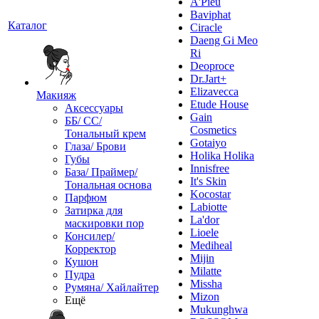
A'Pieu
Baviphat
Каталог
Ciracle
Daeng Gi Meo
Ri
Deoproce
Dr.Jart+
Elizavecca
Макияж
Etude House
Аксессуары
Gain
ББ/ СС/
Cosmetics
Тональный крем
Gotaiyo
Глаза/ Брови
Holika Holika
Губы
Innisfree
База/ Праймер/
It's Skin
Тональная основа
Kocostar
Парфюм
Labiotte
Затирка для
La'dor
маскировки пор
Lioele
Консилер/
Mediheal
Корректор
Mijin
Кушон
Milatte
Пудра
Missha
Румяна/ Хайлайтер
Mizon
Ещё
Mukunghwa