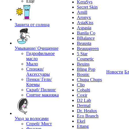
Ещё
KeraSys
Secret Skin
Amill
Aronyx
AsiaKiss
Защита от солнца
Aspasia
Banila Co
BBalance
Beausta
Умывание/ Очищение
Beauugreen
Гидрофильное
5 Star
масло
Cosmetic
Мыло
Beuins
Спонжи/
Bling Pop
Новости
Бл
Аксессуары
Bosnic
Пенки/ Гели/
Chupa Chups
Кремы
Clio
Скраб/ Пилинг
Cobalti
Снятие макияжа
Coxir
D2 Lab
Dermal
Dr. Healux
Eco Branch
Уход за волосами
Ekel
Спрей/ Мист
Ettang
Филлер