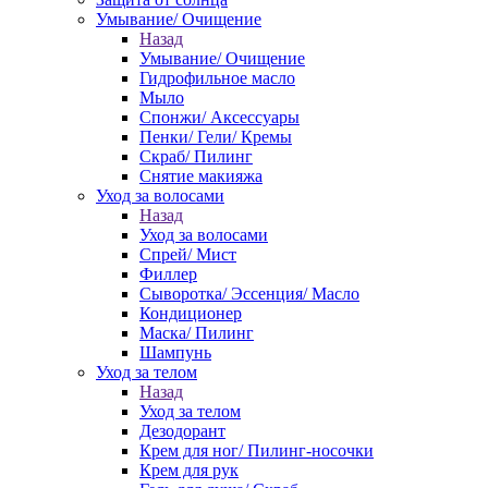
Умывание/ Очищение
Назад
Умывание/ Очищение
Гидрофильное масло
Мыло
Спонжи/ Аксессуары
Пенки/ Гели/ Кремы
Скраб/ Пилинг
Снятие макияжа
Уход за волосами
Назад
Уход за волосами
Спрей/ Мист
Филлер
Сыворотка/ Эссенция/ Масло
Кондиционер
Маска/ Пилинг
Шампунь
Уход за телом
Назад
Уход за телом
Дезодорант
Крем для ног/ Пилинг-носочки
Крем для рук