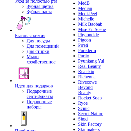
Уход за полостью рта
MedB
Зубная щётка
Median
Зубная паста
Medi-Peel
Michelle
Milk Baobab
Mise En Scene
Phytoncide
Бытовая химия
Pigeon
Для посуды
Prreti
Для помещений
Purederm
Для стирки
Purito
Мыло
Pyunkang Yul
хозяйственное
Real Beauty
Realskin
Richenna
Rivecowe
Идеи для подарков
Beyond
Подарочные
Beauty
сертификаты
Rocket Soap
Подарочные
Ryoe
наборы
Scinic
Secret Nature
Singi
Skin Factory
Skinmakers
Пробники