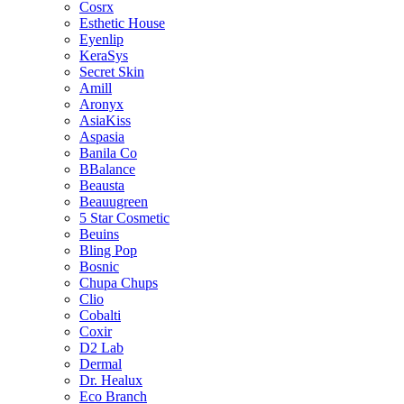
Cosrx
Esthetic House
Eyenlip
KeraSys
Secret Skin
Amill
Aronyx
AsiaKiss
Aspasia
Banila Co
BBalance
Beausta
Beauugreen
5 Star Cosmetic
Beuins
Bling Pop
Bosnic
Chupa Chups
Clio
Cobalti
Coxir
D2 Lab
Dermal
Dr. Healux
Eco Branch