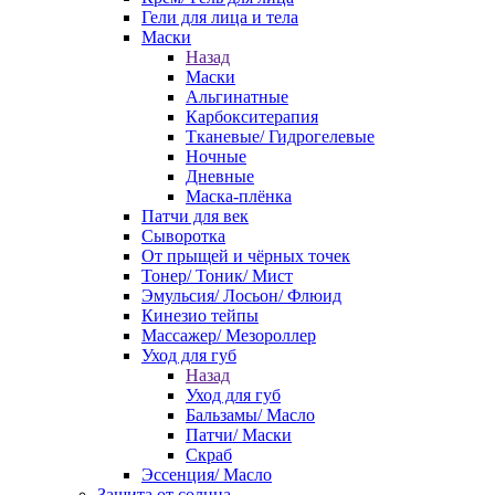
Гели для лица и тела
Маски
Назад
Маски
Альгинатные
Карбокситерапия
Тканевые/ Гидрогелевые
Ночные
Дневные
Маска-плёнка
Патчи для век
Сыворотка
От прыщей и чёрных точек
Тонер/ Тоник/ Мист
Эмульсия/ Лосьон/ Флюид
Кинезио тейпы
Массажер/ Мезороллер
Уход для губ
Назад
Уход для губ
Бальзамы/ Масло
Патчи/ Маски
Скраб
Эссенция/ Масло
Защита от солнца