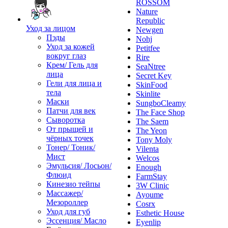
ROSSOM
Nature
Republic
Уход за лицом
Newgen
Пэды
Nohj
Уход за кожей
Petitfee
вокруг глаз
Rire
Крем/ Гель для
SeaNtree
лица
Secret Key
Гели для лица и
SkinFood
тела
Skinlite
Маски
SungboCleamy
Патчи для век
The Face Shop
Сыворотка
The Saem
От прыщей и
The Yeon
чёрных точек
Tony Moly
Тонер/ Тоник/
Vilenta
Мист
Welcos
Эмульсия/ Лосьон/
Enough
Флюид
FarmStay
Кинезио тейпы
3W Clinic
Массажер/
Ayoume
Мезороллер
Cosrx
Уход для губ
Esthetic House
Эссенция/ Масло
Eyenlip