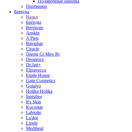
Подарочные наборы
Пробники
Бренды
Назад
Бренды
Berrisom
Anskin
A'Pieu
Baviphat
Ciracle
Daeng Gi Meo Ri
Deoproce
Dr.Jart+
Elizavecca
Etude House
Gain Cosmetics
Gotaiyo
Holika Holika
Innisfree
It's Skin
Kocostar
Labiotte
La'dor
Lioele
Mediheal