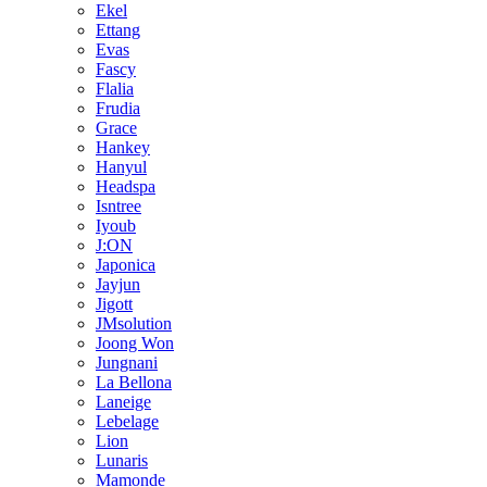
Ekel
Ettang
Evas
Fascy
Flalia
Frudia
Grace
Hankey
Hanyul
Headspa
Isntree
Iyoub
J:ON
Japonica
Jayjun
Jigott
JMsolution
Joong Won
Jungnani
La Bellona
Laneige
Lebelage
Lion
Lunaris
Mamonde