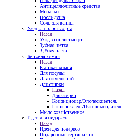
Гель для душа/ Скраб
Антицеллюлитные средства
Мочалки
После душа
Соль для ванны
Уход за полостью рта
Назад
Уход за полостью рта
Зубная щётка
Зубная паста
Бытовая химия
Назад
Бытовая химия
Для посуды
Для помещений
Для стирки
Назад
Для стирки
Кондиционер/Ополаскиватель
Порошок/Гель/Пятновыводитель
Мыло хозяйственное
Идеи для подарков
Назад
Идеи для подарков
Подарочные сертификаты