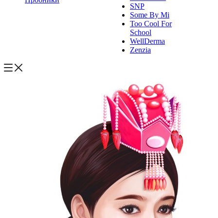
SNP
Some By Mi
Too Cool For
School
WellDerma
Zenzia