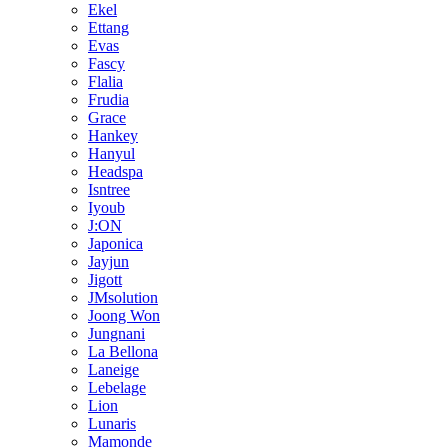
Ekel
Ettang
Evas
Fascy
Flalia
Frudia
Grace
Hankey
Hanyul
Headspa
Isntree
Iyoub
J:ON
Japonica
Jayjun
Jigott
JMsolution
Joong Won
Jungnani
La Bellona
Laneige
Lebelage
Lion
Lunaris
Mamonde