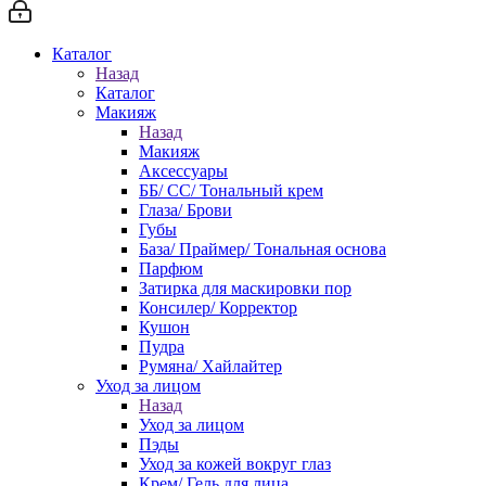
Каталог
Назад
Каталог
Макияж
Назад
Макияж
Аксессуары
ББ/ СС/ Тональный крем
Глаза/ Брови
Губы
База/ Праймер/ Тональная основа
Парфюм
Затирка для маскировки пор
Консилер/ Корректор
Кушон
Пудра
Румяна/ Хайлайтер
Уход за лицом
Назад
Уход за лицом
Пэды
Уход за кожей вокруг глаз
Крем/ Гель для лица