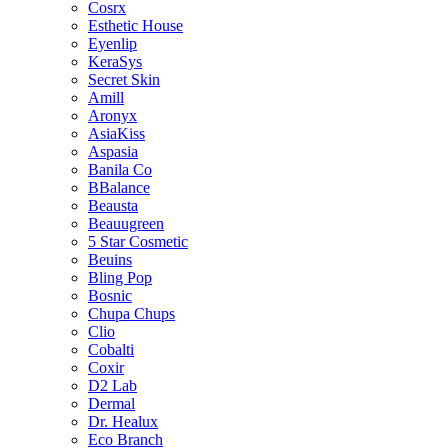
Cosrx
Esthetic House
Eyenlip
KeraSys
Secret Skin
Amill
Aronyx
AsiaKiss
Aspasia
Banila Co
BBalance
Beausta
Beauugreen
5 Star Cosmetic
Beuins
Bling Pop
Bosnic
Chupa Chups
Clio
Cobalti
Coxir
D2 Lab
Dermal
Dr. Healux
Eco Branch