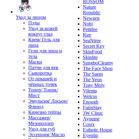
ROSSOM
Nature
Republic
Уход за лицом
Newgen
Пэды
Nohj
Уход за кожей
Petitfee
вокруг глаз
Rire
Крем/ Гель для
SeaNtree
лица
Secret Key
Гели для лица и
SkinFood
тела
Skinlite
Маски
SungboCleamy
Патчи для век
The Face Shop
Сыворотка
The Saem
От прыщей и
The Yeon
чёрных точек
Tony Moly
Тонер/ Тоник/
Vilenta
Мист
Welcos
Эмульсия/ Лосьон/
Enough
Флюид
FarmStay
Кинезио тейпы
3W Clinic
Массажер/
Ayoume
Мезороллер
Cosrx
Уход для губ
Esthetic House
Эссенция/ Масло
Eyenlip