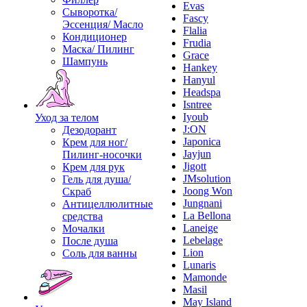
Evas
Сыворотка/
Fascy
Эссенция/ Масло
Flalia
Кондиционер
Frudia
Маска/ Пилинг
Grace
Шампунь
Hankey
Hanyul
Headspa
Isntree
Iyoub
Уход за телом
J:ON
Дезодорант
Japonica
Крем для ног/
Jayjun
Пилинг-носочки
Jigott
Крем для рук
JMsolution
Гель для душа/
Joong Won
Скраб
Jungnani
Антицеллюлитные
La Bellona
средства
Laneige
Мочалки
Lebelage
После душа
Lion
Соль для ванны
Lunaris
Mamonde
Masil
May Island