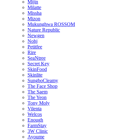
Mijin
Milatte
Missha
Mizon
Mukunghwa ROSSOM
Nature Republic
Newgen
Nohj
Petitfee
Rire
SeaNtree
Secret Key
SkinFood
Skinlite
SungboCleamy
The Face Shop
The Saem
The Yeon
Tony Moly
Vilenta
Welcos
Enough
FarmStay
3W Clinic
Ayoume