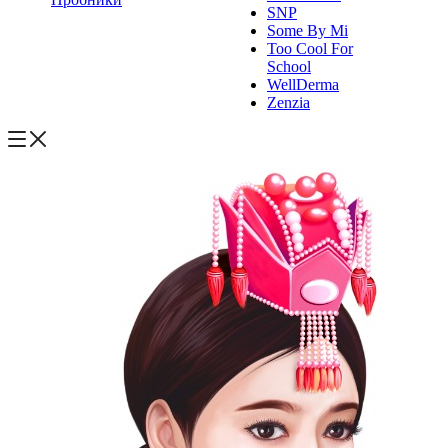
SNP
Some By Mi
Too Cool For
School
WellDerma
Zenzia