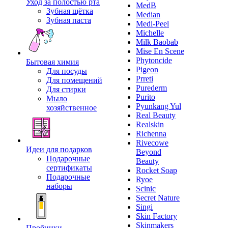
Уход за полостью рта
MedB
Зубная щётка
Median
Зубная паста
Medi-Peel
Michelle
Milk Baobab
Mise En Scene
Phytoncide
Бытовая химия
Pigeon
Для посуды
Prreti
Для помещений
Purederm
Для стирки
Purito
Мыло
Pyunkang Yul
хозяйственное
Real Beauty
Realskin
Richenna
Rivecowe
Идеи для подарков
Beyond
Подарочные
Beauty
сертификаты
Rocket Soap
Подарочные
Ryoe
наборы
Scinic
Secret Nature
Singi
Skin Factory
Skinmakers
Пробники