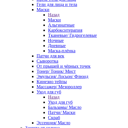
Гели для лица и тела
Маски
Назад
Маски
Альгинатные
Карбокситерапия
Тканевые/ Гидрогелевые
Ночные
Дневные
Маска-плёнка
Патчи для век
Сыворотка
От прыщей и чёрных точек
Тонер/ Тоник/ Мист
Эмульсия/ Лосьон/ Флюид
Кинезио тейпы
Массажер/ Мезороллер
Уход для губ
Назад
Уход для губ
Бальзамы/ Масло
Патчи/ Маски
Скраб
Эссенция/ Масло
Защита от солнца