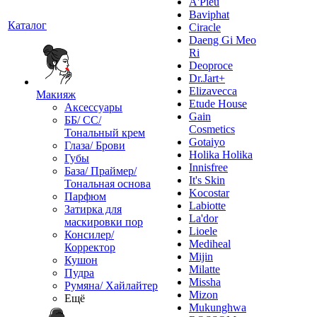
A'Pieu
Baviphat
Каталог
Ciracle
Daeng Gi Meo
Ri
Deoproce
Dr.Jart+
Elizavecca
Макияж
Etude House
Аксессуары
Gain
ББ/ СС/
Cosmetics
Тональный крем
Gotaiyo
Глаза/ Брови
Holika Holika
Губы
Innisfree
База/ Праймер/
It's Skin
Тональная основа
Kocostar
Парфюм
Labiotte
Затирка для
La'dor
маскировки пор
Lioele
Консилер/
Mediheal
Корректор
Mijin
Кушон
Milatte
Пудра
Missha
Румяна/ Хайлайтер
Mizon
Ещё
Mukunghwa