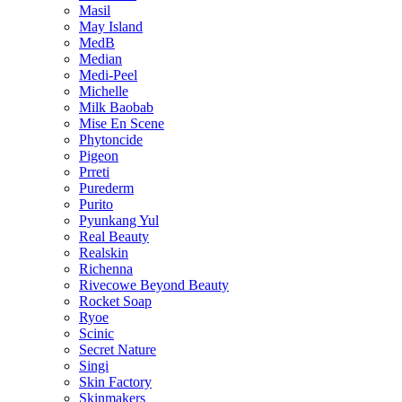
Masil
May Island
MedB
Median
Medi-Peel
Michelle
Milk Baobab
Mise En Scene
Phytoncide
Pigeon
Prreti
Purederm
Purito
Pyunkang Yul
Real Beauty
Realskin
Richenna
Rivecowe Beyond Beauty
Rocket Soap
Ryoe
Scinic
Secret Nature
Singi
Skin Factory
Skinmakers