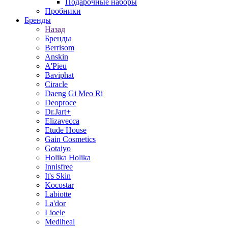
Подарочные наборы
Пробники
Бренды
Назад
Бренды
Berrisom
Anskin
A'Pieu
Baviphat
Ciracle
Daeng Gi Meo Ri
Deoproce
Dr.Jart+
Elizavecca
Etude House
Gain Cosmetics
Gotaiyo
Holika Holika
Innisfree
It's Skin
Kocostar
Labiotte
La'dor
Lioele
Mediheal