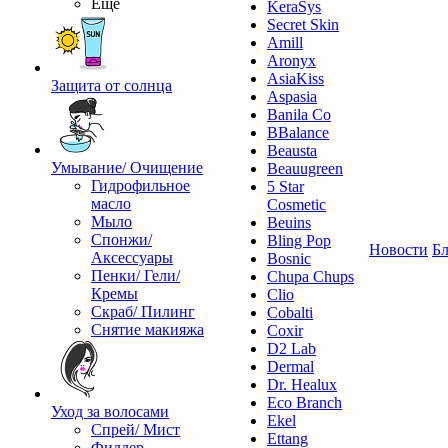
Ещё
KeraSys
Secret Skin
Amill
Aronyx
AsiaKiss
Защита от солнца
Aspasia
Banila Co
BBalance
Beausta
Умывание/ Очищение
Beauugreen
Гидрофильное
5 Star
масло
Cosmetic
Мыло
Beuins
Спонжи/
Bling Pop
Новости
Бл
Аксессуары
Bosnic
Пенки/ Гели/
Chupa Chups
Кремы
Clio
Скраб/ Пилинг
Cobalti
Снятие макияжа
Coxir
D2 Lab
Dermal
Dr. Healux
Eco Branch
Уход за волосами
Ekel
Спрей/ Мист
Ettang
Филлер