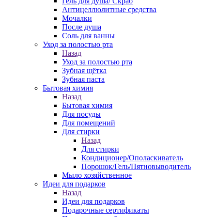
Гель для душа/ Скраб
Антицеллюлитные средства
Мочалки
После душа
Соль для ванны
Уход за полостью рта
Назад
Уход за полостью рта
Зубная щётка
Зубная паста
Бытовая химия
Назад
Бытовая химия
Для посуды
Для помещений
Для стирки
Назад
Для стирки
Кондиционер/Ополаскиватель
Порошок/Гель/Пятновыводитель
Мыло хозяйственное
Идеи для подарков
Назад
Идеи для подарков
Подарочные сертификаты