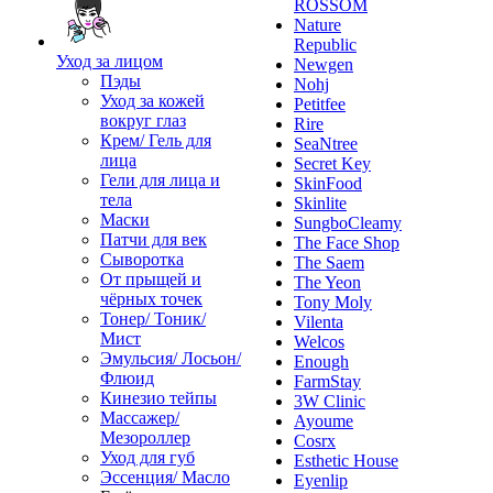
ROSSOM
Nature
Republic
Уход за лицом
Newgen
Пэды
Nohj
Уход за кожей
Petitfee
вокруг глаз
Rire
Крем/ Гель для
SeaNtree
лица
Secret Key
Гели для лица и
SkinFood
тела
Skinlite
Маски
SungboCleamy
Патчи для век
The Face Shop
Сыворотка
The Saem
От прыщей и
The Yeon
чёрных точек
Tony Moly
Тонер/ Тоник/
Vilenta
Мист
Welcos
Эмульсия/ Лосьон/
Enough
Флюид
FarmStay
Кинезио тейпы
3W Clinic
Массажер/
Ayoume
Мезороллер
Cosrx
Уход для губ
Esthetic House
Эссенция/ Масло
Eyenlip