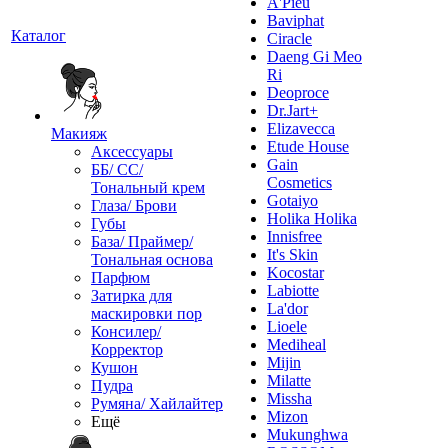
A'Pieu
Baviphat
Каталог
Ciracle
Daeng Gi Meo
Ri
Deoproce
Dr.Jart+
Elizavecca
Макияж
Etude House
Аксессуары
Gain
ББ/ СС/
Cosmetics
Тональный крем
Gotaiyo
Глаза/ Брови
Holika Holika
Губы
Innisfree
База/ Праймер/
It's Skin
Тональная основа
Kocostar
Парфюм
Labiotte
Затирка для
La'dor
маскировки пор
Lioele
Консилер/
Mediheal
Корректор
Mijin
Кушон
Milatte
Пудра
Missha
Румяна/ Хайлайтер
Mizon
Ещё
Mukunghwa