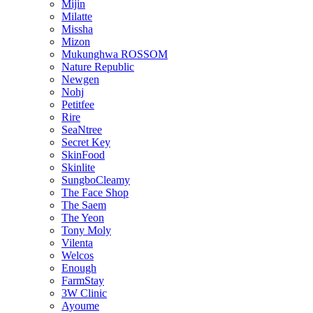
Mijin
Milatte
Missha
Mizon
Mukunghwa ROSSOM
Nature Republic
Newgen
Nohj
Petitfee
Rire
SeaNtree
Secret Key
SkinFood
Skinlite
SungboCleamy
The Face Shop
The Saem
The Yeon
Tony Moly
Vilenta
Welcos
Enough
FarmStay
3W Clinic
Ayoume