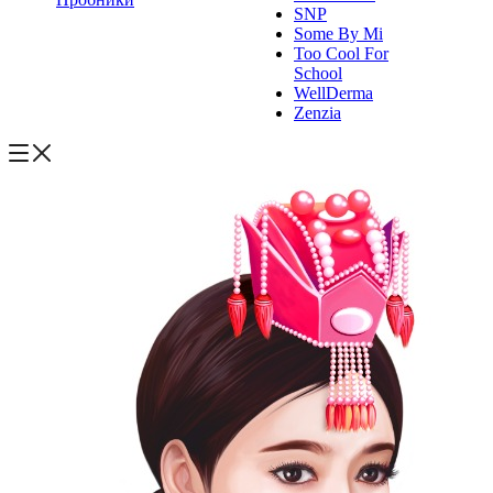
SNP
Some By Mi
Too Cool For
School
WellDerma
Zenzia