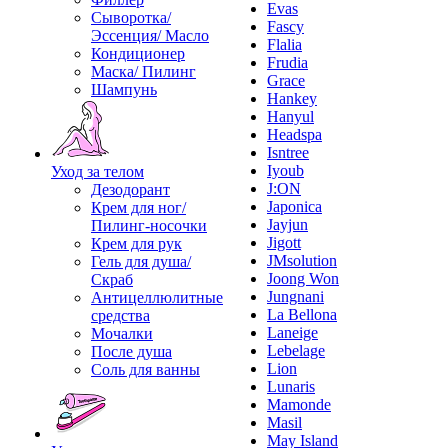
Evas
Сыворотка/
Fascy
Эссенция/ Масло
Flalia
Кондиционер
Frudia
Маска/ Пилинг
Grace
Шампунь
Hankey
Hanyul
Headspa
Isntree
Iyoub
Уход за телом
J:ON
Дезодорант
Japonica
Крем для ног/
Jayjun
Пилинг-носочки
Jigott
Крем для рук
JMsolution
Гель для душа/
Joong Won
Скраб
Jungnani
Антицеллюлитные
La Bellona
средства
Laneige
Мочалки
Lebelage
После душа
Lion
Соль для ванны
Lunaris
Mamonde
Masil
May Island