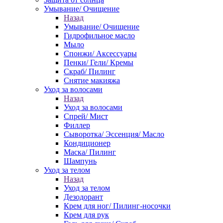
Умывание/ Очищение
Назад
Умывание/ Очищение
Гидрофильное масло
Мыло
Спонжи/ Аксессуары
Пенки/ Гели/ Кремы
Скраб/ Пилинг
Снятие макияжа
Уход за волосами
Назад
Уход за волосами
Спрей/ Мист
Филлер
Сыворотка/ Эссенция/ Масло
Кондиционер
Маска/ Пилинг
Шампунь
Уход за телом
Назад
Уход за телом
Дезодорант
Крем для ног/ Пилинг-носочки
Крем для рук