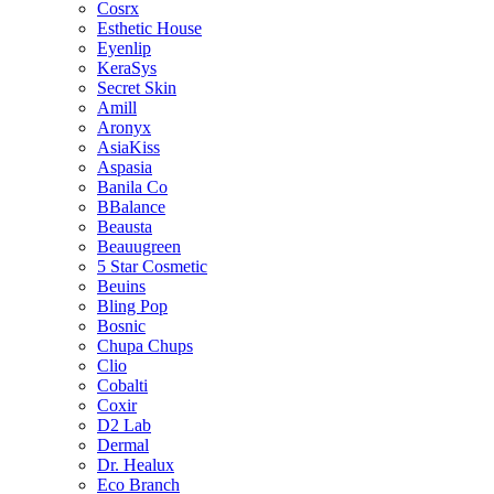
Cosrx
Esthetic House
Eyenlip
KeraSys
Secret Skin
Amill
Aronyx
AsiaKiss
Aspasia
Banila Co
BBalance
Beausta
Beauugreen
5 Star Cosmetic
Beuins
Bling Pop
Bosnic
Chupa Chups
Clio
Cobalti
Coxir
D2 Lab
Dermal
Dr. Healux
Eco Branch