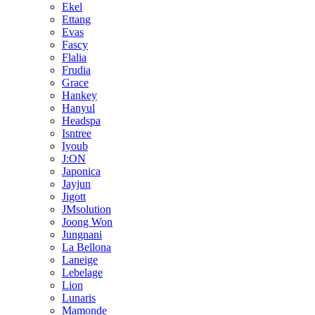
Ekel
Ettang
Evas
Fascy
Flalia
Frudia
Grace
Hankey
Hanyul
Headspa
Isntree
Iyoub
J:ON
Japonica
Jayjun
Jigott
JMsolution
Joong Won
Jungnani
La Bellona
Laneige
Lebelage
Lion
Lunaris
Mamonde