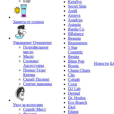
Ещё
KeraSys
Secret Skin
Amill
Aronyx
AsiaKiss
Защита от солнца
Aspasia
Banila Co
BBalance
Beausta
Умывание/ Очищение
Beauugreen
Гидрофильное
5 Star
масло
Cosmetic
Мыло
Beuins
Спонжи/
Bling Pop
Новости
Бл
Аксессуары
Bosnic
Пенки/ Гели/
Chupa Chups
Кремы
Clio
Скраб/ Пилинг
Cobalti
Снятие макияжа
Coxir
D2 Lab
Dermal
Dr. Healux
Eco Branch
Уход за волосами
Ekel
Спрей/ Мист
Ettang
Филлер