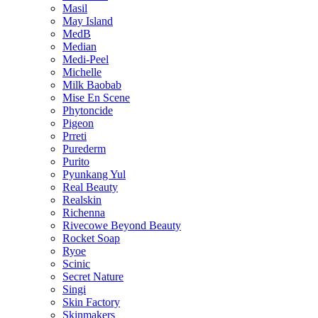
Masil
May Island
MedB
Median
Medi-Peel
Michelle
Milk Baobab
Mise En Scene
Phytoncide
Pigeon
Prreti
Purederm
Purito
Pyunkang Yul
Real Beauty
Realskin
Richenna
Rivecowe Beyond Beauty
Rocket Soap
Ryoe
Scinic
Secret Nature
Singi
Skin Factory
Skinmakers