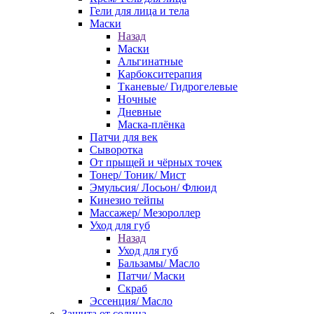
Гели для лица и тела
Маски
Назад
Маски
Альгинатные
Карбокситерапия
Тканевые/ Гидрогелевые
Ночные
Дневные
Маска-плёнка
Патчи для век
Сыворотка
От прыщей и чёрных точек
Тонер/ Тоник/ Мист
Эмульсия/ Лосьон/ Флюид
Кинезио тейпы
Массажер/ Мезороллер
Уход для губ
Назад
Уход для губ
Бальзамы/ Масло
Патчи/ Маски
Скраб
Эссенция/ Масло
Защита от солнца