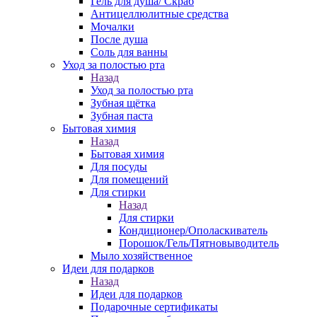
Гель для душа/ Скраб
Антицеллюлитные средства
Мочалки
После душа
Соль для ванны
Уход за полостью рта
Назад
Уход за полостью рта
Зубная щётка
Зубная паста
Бытовая химия
Назад
Бытовая химия
Для посуды
Для помещений
Для стирки
Назад
Для стирки
Кондиционер/Ополаскиватель
Порошок/Гель/Пятновыводитель
Мыло хозяйственное
Идеи для подарков
Назад
Идеи для подарков
Подарочные сертификаты