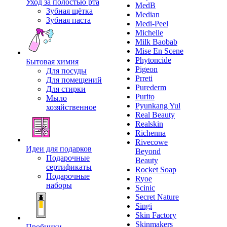
Уход за полостью рта
MedB
Зубная щётка
Median
Зубная паста
Medi-Peel
Michelle
Milk Baobab
Mise En Scene
Phytoncide
Бытовая химия
Pigeon
Для посуды
Prreti
Для помещений
Purederm
Для стирки
Purito
Мыло
Pyunkang Yul
хозяйственное
Real Beauty
Realskin
Richenna
Rivecowe
Идеи для подарков
Beyond
Подарочные
Beauty
сертификаты
Rocket Soap
Подарочные
Ryoe
наборы
Scinic
Secret Nature
Singi
Skin Factory
Skinmakers
Пробники