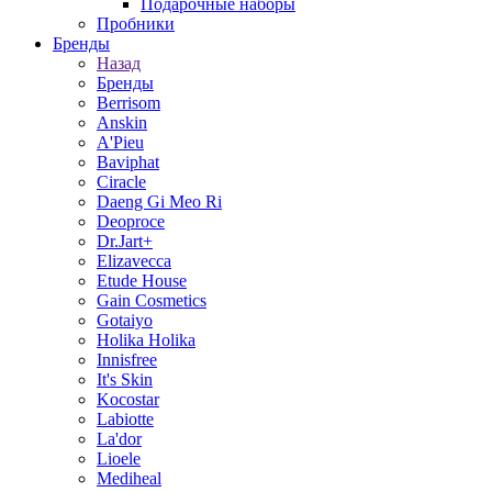
Подарочные наборы
Пробники
Бренды
Назад
Бренды
Berrisom
Anskin
A'Pieu
Baviphat
Ciracle
Daeng Gi Meo Ri
Deoproce
Dr.Jart+
Elizavecca
Etude House
Gain Cosmetics
Gotaiyo
Holika Holika
Innisfree
It's Skin
Kocostar
Labiotte
La'dor
Lioele
Mediheal