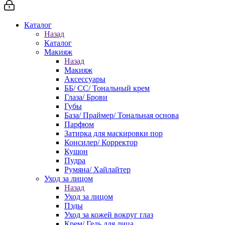
Каталог
Назад
Каталог
Макияж
Назад
Макияж
Аксессуары
ББ/ СС/ Тональный крем
Глаза/ Брови
Губы
База/ Праймер/ Тональная основа
Парфюм
Затирка для маскировки пор
Консилер/ Корректор
Кушон
Пудра
Румяна/ Хайлайтер
Уход за лицом
Назад
Уход за лицом
Пэды
Уход за кожей вокруг глаз
Крем/ Гель для лица