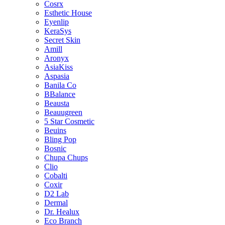
Cosrx
Esthetic House
Eyenlip
KeraSys
Secret Skin
Amill
Aronyx
AsiaKiss
Aspasia
Banila Co
BBalance
Beausta
Beauugreen
5 Star Cosmetic
Beuins
Bling Pop
Bosnic
Chupa Chups
Clio
Cobalti
Coxir
D2 Lab
Dermal
Dr. Healux
Eco Branch