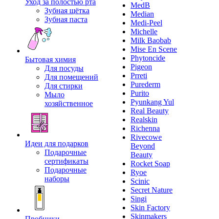
Уход за полостью рта
MedB
Зубная щётка
Median
Зубная паста
Medi-Peel
Michelle
Milk Baobab
Mise En Scene
Phytoncide
Бытовая химия
Pigeon
Для посуды
Prreti
Для помещений
Purederm
Для стирки
Purito
Мыло
Pyunkang Yul
хозяйственное
Real Beauty
Realskin
Richenna
Rivecowe
Идеи для подарков
Beyond
Подарочные
Beauty
сертификаты
Rocket Soap
Подарочные
Ryoe
наборы
Scinic
Secret Nature
Singi
Skin Factory
Skinmakers
Пробники