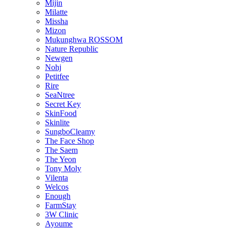
Mijin
Milatte
Missha
Mizon
Mukunghwa ROSSOM
Nature Republic
Newgen
Nohj
Petitfee
Rire
SeaNtree
Secret Key
SkinFood
Skinlite
SungboCleamy
The Face Shop
The Saem
The Yeon
Tony Moly
Vilenta
Welcos
Enough
FarmStay
3W Clinic
Ayoume