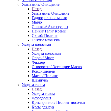
Умывание/ Очищение
Назад
Умывание/ Очищение
Гидрофильное масло
Мыло
Спонжи/ Аксессуары
Пенки/ Гели/ Кремы
Скраб/ Пилинг
Снятие макияжа
Уход за волосами
Назад
Уход за волосами
Спрей/ Мист
Филлер
Сыворотка/ Эссенция/ Масло
Кондиционер
Маска/ Пилинг
Шампунь
Уход за телом
Назад
Уход за телом
Дезодорант
Крем для ног/ Пилинг-носочки
Крем для рук