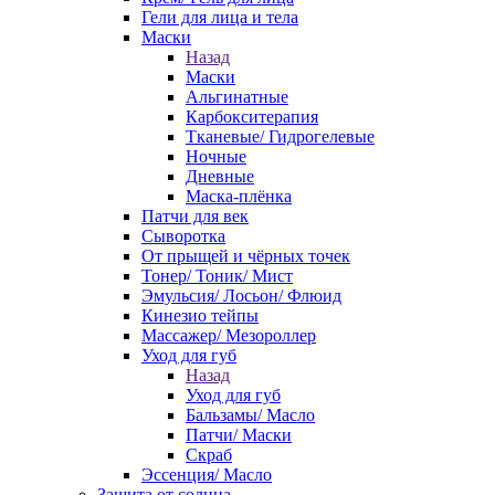
Гели для лица и тела
Маски
Назад
Маски
Альгинатные
Карбокситерапия
Тканевые/ Гидрогелевые
Ночные
Дневные
Маска-плёнка
Патчи для век
Сыворотка
От прыщей и чёрных точек
Тонер/ Тоник/ Мист
Эмульсия/ Лосьон/ Флюид
Кинезио тейпы
Массажер/ Мезороллер
Уход для губ
Назад
Уход для губ
Бальзамы/ Масло
Патчи/ Маски
Скраб
Эссенция/ Масло
Защита от солнца