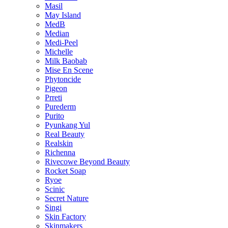
Masil
May Island
MedB
Median
Medi-Peel
Michelle
Milk Baobab
Mise En Scene
Phytoncide
Pigeon
Prreti
Purederm
Purito
Pyunkang Yul
Real Beauty
Realskin
Richenna
Rivecowe Beyond Beauty
Rocket Soap
Ryoe
Scinic
Secret Nature
Singi
Skin Factory
Skinmakers