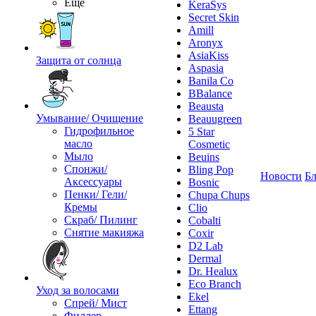
Ещё
KeraSys
Secret Skin
Amill
Aronyx
AsiaKiss
Защита от солнца
Aspasia
Banila Co
BBalance
Beausta
Умывание/ Очищение
Beauugreen
Гидрофильное
5 Star
масло
Cosmetic
Мыло
Beuins
Спонжи/
Bling Pop
Новости
Бл
Аксессуары
Bosnic
Пенки/ Гели/
Chupa Chups
Кремы
Clio
Скраб/ Пилинг
Cobalti
Снятие макияжа
Coxir
D2 Lab
Dermal
Dr. Healux
Eco Branch
Уход за волосами
Ekel
Спрей/ Мист
Ettang
Филлер