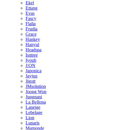
Ekel
Ettang
Evas
Fascy
Flalia
Frudia
Grace
Hankey
Hanyul
Headspa
Isntree
Iyoub
J:ON
Japonica
Jayjun
Jigott
JMsolution
Joong Won
Jungnani
La Bellona
Laneige
Lebelage
Lion
Lunaris
Mamonde