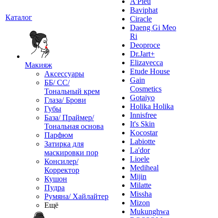
A'Pieu
Baviphat
Каталог
Ciracle
Daeng Gi Meo
Ri
Deoproce
Dr.Jart+
Elizavecca
Макияж
Etude House
Аксессуары
Gain
ББ/ СС/
Cosmetics
Тональный крем
Gotaiyo
Глаза/ Брови
Holika Holika
Губы
Innisfree
База/ Праймер/
It's Skin
Тональная основа
Kocostar
Парфюм
Labiotte
Затирка для
La'dor
маскировки пор
Lioele
Консилер/
Mediheal
Корректор
Mijin
Кушон
Milatte
Пудра
Missha
Румяна/ Хайлайтер
Mizon
Ещё
Mukunghwa