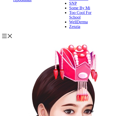
SNP
Some By Mi
Too Cool For
School
WellDerma
Zenzia