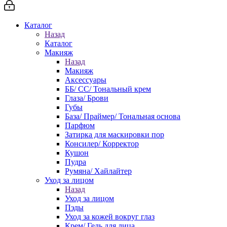
Каталог
Назад
Каталог
Макияж
Назад
Макияж
Аксессуары
ББ/ СС/ Тональный крем
Глаза/ Брови
Губы
База/ Праймер/ Тональная основа
Парфюм
Затирка для маскировки пор
Консилер/ Корректор
Кушон
Пудра
Румяна/ Хайлайтер
Уход за лицом
Назад
Уход за лицом
Пэды
Уход за кожей вокруг глаз
Крем/ Гель для лица