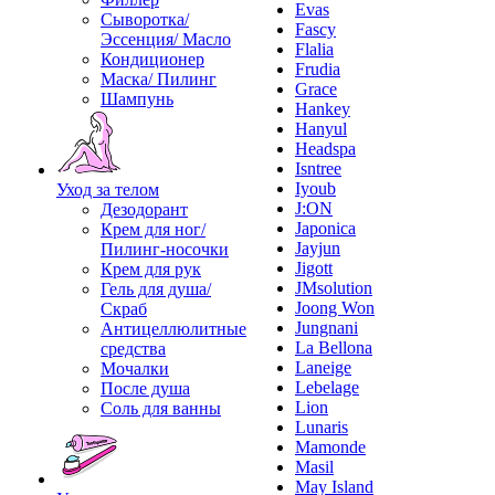
Evas
Сыворотка/
Fascy
Эссенция/ Масло
Flalia
Кондиционер
Frudia
Маска/ Пилинг
Grace
Шампунь
Hankey
Hanyul
Headspa
Isntree
Iyoub
Уход за телом
J:ON
Дезодорант
Japonica
Крем для ног/
Jayjun
Пилинг-носочки
Jigott
Крем для рук
JMsolution
Гель для душа/
Joong Won
Скраб
Jungnani
Антицеллюлитные
La Bellona
средства
Laneige
Мочалки
Lebelage
После душа
Lion
Соль для ванны
Lunaris
Mamonde
Masil
May Island