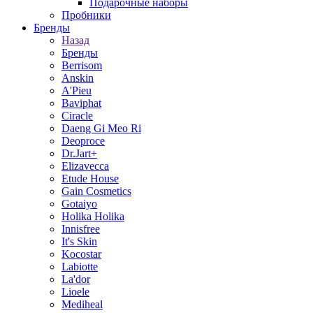
Подарочные наборы
Пробники
Бренды
Назад
Бренды
Berrisom
Anskin
A'Pieu
Baviphat
Ciracle
Daeng Gi Meo Ri
Deoproce
Dr.Jart+
Elizavecca
Etude House
Gain Cosmetics
Gotaiyo
Holika Holika
Innisfree
It's Skin
Kocostar
Labiotte
La'dor
Lioele
Mediheal