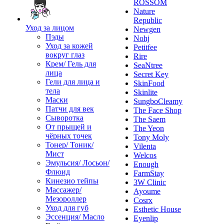
ROSSOM
Nature
Republic
Уход за лицом
Newgen
Пэды
Nohj
Уход за кожей
Petitfee
вокруг глаз
Rire
Крем/ Гель для
SeaNtree
лица
Secret Key
Гели для лица и
SkinFood
тела
Skinlite
Маски
SungboCleamy
Патчи для век
The Face Shop
Сыворотка
The Saem
От прыщей и
The Yeon
чёрных точек
Tony Moly
Тонер/ Тоник/
Vilenta
Мист
Welcos
Эмульсия/ Лосьон/
Enough
Флюид
FarmStay
Кинезио тейпы
3W Clinic
Массажер/
Ayoume
Мезороллер
Cosrx
Уход для губ
Esthetic House
Эссенция/ Масло
Eyenlip