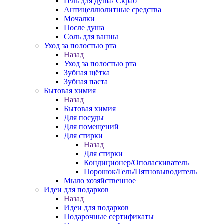
Гель для душа/ Скраб
Антицеллюлитные средства
Мочалки
После душа
Соль для ванны
Уход за полостью рта
Назад
Уход за полостью рта
Зубная щётка
Зубная паста
Бытовая химия
Назад
Бытовая химия
Для посуды
Для помещений
Для стирки
Назад
Для стирки
Кондиционер/Ополаскиватель
Порошок/Гель/Пятновыводитель
Мыло хозяйственное
Идеи для подарков
Назад
Идеи для подарков
Подарочные сертификаты