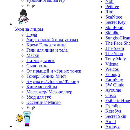
Румяна/ Хайлайтер
Nohj
Ещё
Petitfee
Rire
SeaNtree
Secret Key
SkinFood
Уход за лицом
Skinlite
Пэды
SungboClea
Уход за кожей вокруг глаз
The Face Sh
Крем/ Гель для лица
The Saem
Гели для лица и тела
The Yeon
Маски
Tony Moly
Патчи для век
Vilenta
Сыворотка
Welcos
От прыщей и чёрных точек
Enough
Тонер/ Тоник/ Мист
FarmStay
Эмульсия/ Лосьон/ Флюид
3W Clinic
Кинезио тейпы
Ayoume
Массажер/ Мезороллер
Cosrx
Уход для губ
Esthetic Hou
Эссенция/ Масло
Eyenlip
Ещё
KeraSys
Secret Skin
Amill
Aronyx