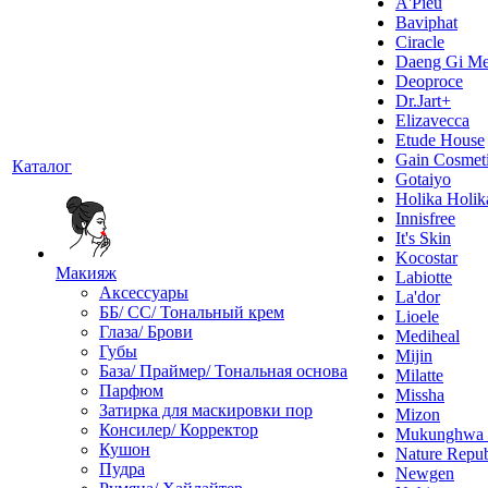
A'Pieu
Baviphat
Ciracle
Daeng Gi Me
Deoproce
Dr.Jart+
Elizavecca
Etude House
Gain Cosmet
Каталог
Gotaiyo
Holika Holik
Innisfree
It's Skin
Kocostar
Макияж
Labiotte
Аксессуары
La'dor
ББ/ СС/ Тональный крем
Lioele
Глаза/ Брови
Mediheal
Губы
Mijin
База/ Праймер/ Тональная основа
Milatte
Парфюм
Missha
Затирка для маскировки пор
Mizon
Консилер/ Корректор
Mukunghw
Кушон
Nature Repub
Пудра
Newgen