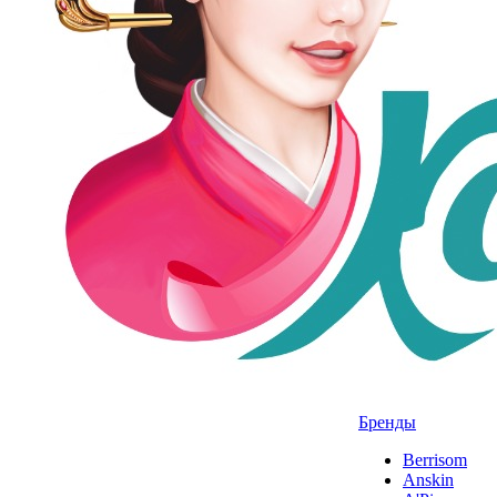
Бренды
Berrisom
Anskin