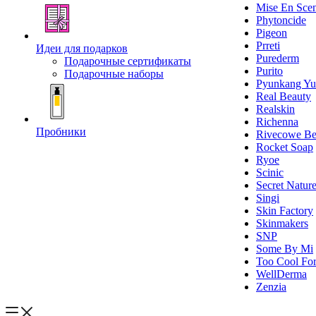
Mise En Sce
Phytoncide
Pigeon
Prreti
Идеи для подарков
Purederm
Подарочные сертификаты
Purito
Подарочные наборы
Pyunkang Yu
Real Beauty
Realskin
Richenna
Пробники
Rivecowe Be
Rocket Soap
Ryoe
Scinic
Secret Natur
Singi
Skin Factory
Skinmakers
SNP
Some By Mi
Too Cool For
WellDerma
Zenzia