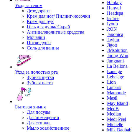
Hankey
Уход за телом
Hanyul
Дезодорант
Headspa
Крем для ног/ Пилинг-носочки
Isntree
Крем для рук
Iyoub
Гель для душа/ Скраб
J:ON
Антицеллюлитные средства
Japonica
Мочалки
Jayjun
После душа
Jigott
Соль для ванны
JMsolution
Joong Won
Jungnani
La Bellona
Laneige
Уход за полостью рта
Lebelage
Зубная щётка
Lion
Зубная паста
Lunaris
Mamonde
Masil
May Island
Бытовая химия
MedB
Для посуды
Median
Для помещений
Medi-Peel
Для стирки
Michelle
Мыло хозяйственное
Milk Baobab