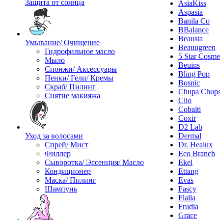
Защита от солнца
AsiaKiss
Aspasia
Banila Co
BBalance
Beausta
Умывание/ Очищение
Beauugreen
Гидрофильное масло
5 Star Cosme
Мыло
Beuins
Спонжи/ Аксессуары
Bling Pop
Пенки/ Гели/ Кремы
Bosnic
Скраб/ Пилинг
Chupa Chup
Снятие макияжа
Clio
Cobalti
Coxir
D2 Lab
Уход за волосами
Dermal
Спрей/ Мист
Dr. Healux
Филлер
Eco Branch
Сыворотка/ Эссенция/ Масло
Ekel
Кондиционер
Ettang
Маска/ Пилинг
Evas
Шампунь
Fascy
Flalia
Frudia
Grace