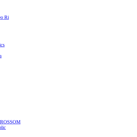
o Ri
ics
a
a ROSSOM
lic