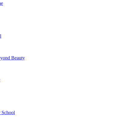
ne
l
yond Beauty
e
 School