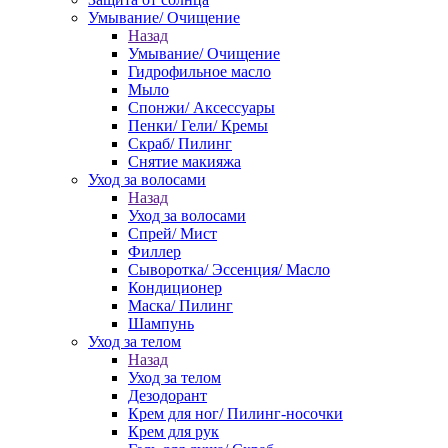
Умывание/ Очищение
Назад
Умывание/ Очищение
Гидрофильное масло
Мыло
Спонжи/ Аксессуары
Пенки/ Гели/ Кремы
Скраб/ Пилинг
Снятие макияжа
Уход за волосами
Назад
Уход за волосами
Спрей/ Мист
Филлер
Сыворотка/ Эссенция/ Масло
Кондиционер
Маска/ Пилинг
Шампунь
Уход за телом
Назад
Уход за телом
Дезодорант
Крем для ног/ Пилинг-носочки
Крем для рук