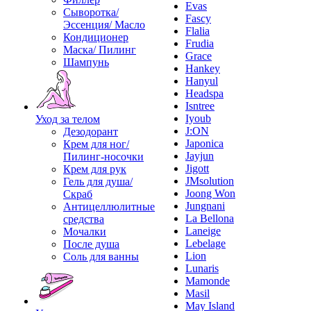
Evas
Сыворотка/
Fascy
Эссенция/ Масло
Flalia
Кондиционер
Frudia
Маска/ Пилинг
Grace
Шампунь
Hankey
Hanyul
Headspa
Isntree
Iyoub
Уход за телом
J:ON
Дезодорант
Japonica
Крем для ног/
Jayjun
Пилинг-носочки
Jigott
Крем для рук
JMsolution
Гель для душа/
Joong Won
Скраб
Jungnani
Антицеллюлитные
La Bellona
средства
Laneige
Мочалки
Lebelage
После душа
Lion
Соль для ванны
Lunaris
Mamonde
Masil
May Island