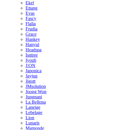
Ekel
Ettang
Evas
Fascy
Flalia
Frudia
Grace
Hankey
Hanyul
Headspa
Isntree
Iyoub
J:ON
Japonica
Jayjun
Jigott
JMsolution
Joong Won
Jungnani
La Bellona
Laneige
Lebelage
Lion
Lunaris
Mamonde