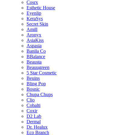
Cosrx
Esthetic House
Eyenlip
KeraSys
Secret Skin
Amill
Aronyx
AsiaKiss
Aspasia
Banila Co
BBalance
Beausta
Beauugreen
5 Star Cosmetic
Beuins
Bling Pop
Bosnic
Chupa Chups
Clio
Cobalti
Coxir
D2 Lab
Dermal
Dr. Healux
Eco Branch