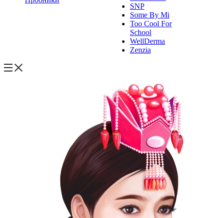
SNP
Some By Mi
Too Cool For
School
WellDerma
Zenzia