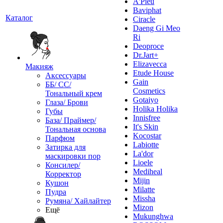
A'Pieu
Baviphat
Каталог
Ciracle
Daeng Gi Meo
Ri
Deoproce
Dr.Jart+
Elizavecca
Макияж
Etude House
Аксессуары
Gain
ББ/ СС/
Cosmetics
Тональный крем
Gotaiyo
Глаза/ Брови
Holika Holika
Губы
Innisfree
База/ Праймер/
It's Skin
Тональная основа
Kocostar
Парфюм
Labiotte
Затирка для
La'dor
маскировки пор
Lioele
Консилер/
Mediheal
Корректор
Mijin
Кушон
Milatte
Пудра
Missha
Румяна/ Хайлайтер
Mizon
Ещё
Mukunghwa