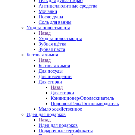
Гель для душа/ Скраб
Антицеллюлитные средства
Мочалки
После душа
Соль для ванны
Уход за полостью рта
Назад
Уход за полостью рта
Зубная щётка
Зубная паста
Бытовая химия
Назад
Бытовая химия
Для посуды
Для помещений
Для стирки
Назад
Для стирки
Кондиционер/Ополаскиватель
Порошок/Гель/Пятновыводитель
Мыло хозяйственное
Идеи для подарков
Назад
Идеи для подарков
Подарочные сертификаты