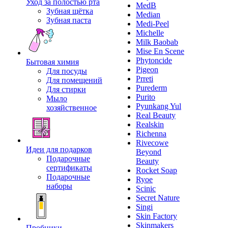
Уход за полостью рта
MedB
Зубная щётка
Median
Зубная паста
Medi-Peel
Michelle
Milk Baobab
Mise En Scene
Phytoncide
Бытовая химия
Pigeon
Для посуды
Prreti
Для помещений
Purederm
Для стирки
Purito
Мыло
Pyunkang Yul
хозяйственное
Real Beauty
Realskin
Richenna
Rivecowe
Идеи для подарков
Beyond
Подарочные
Beauty
сертификаты
Rocket Soap
Подарочные
Ryoe
наборы
Scinic
Secret Nature
Singi
Skin Factory
Skinmakers
Пробники