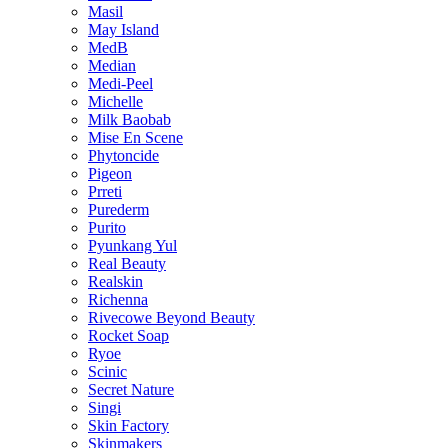
Masil
May Island
MedB
Median
Medi-Peel
Michelle
Milk Baobab
Mise En Scene
Phytoncide
Pigeon
Prreti
Purederm
Purito
Pyunkang Yul
Real Beauty
Realskin
Richenna
Rivecowe Beyond Beauty
Rocket Soap
Ryoe
Scinic
Secret Nature
Singi
Skin Factory
Skinmakers