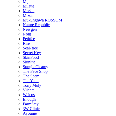
Mijin
Milatte
Missha
Mizon
Mukunghwa ROSSOM
Nature Republic
Newgen
Nohj
Petitfee
Rire
SeaNtree
Secret Key
SkinFood
Skinlite
SungboCleamy
The Face Shop
The Saem
The Yeon
Tony Moly
Vilenta
Welcos
Enough
FarmStay
3W Clinic
Ayoume