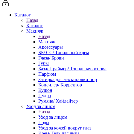
Каталог
Назад
Каталог
Макияж
Назад
Макияж
Аксессуары
ББ/ СС/ Тональный крем
Глаза/ Брови
Губы
База/ Праймер/ Тональная основа
Парфюм
Затирка для маскировки пор
Консилер/ Корректор
Кушон
Пудра
Румяна/ Хайлайтер
Уход за лицом
Назад
Уход за лицом
Пэды
Уход за кожей вокруг глаз
Крем/ Гель для лица