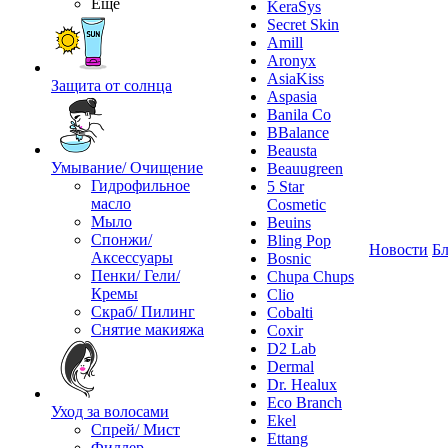
Ещё
KeraSys
Secret Skin
Amill
Aronyx
AsiaKiss
Защита от солнца
Aspasia
Banila Co
BBalance
Beausta
Умывание/ Очищение
Beauugreen
Гидрофильное
5 Star
масло
Cosmetic
Мыло
Beuins
Спонжи/
Bling Pop
Новости
Бл
Аксессуары
Bosnic
Пенки/ Гели/
Chupa Chups
Кремы
Clio
Скраб/ Пилинг
Cobalti
Снятие макияжа
Coxir
D2 Lab
Dermal
Dr. Healux
Eco Branch
Уход за волосами
Ekel
Спрей/ Мист
Ettang
Филлер