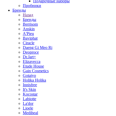
Подарочные наборы
Пробники
Бренды
Назад
Бренды
Berrisom
Anskin
A'Pieu
Baviphat
Ciracle
Daeng Gi Meo Ri
Deoproce
Dr.Jart+
Elizavecca
Etude House
Gain Cosmetics
Gotaiyo
Holika Holika
Innisfree
It's Skin
Kocostar
Labiotte
La'dor
Lioele
Mediheal