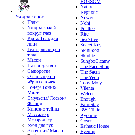
ROSSOM
Nature
Republic
Уход за лицом
Newgen
Пэды
Nohj
Уход за кожей
Petitfee
вокруг глаз
Rire
Крем/ Гель для
SeaNtree
лица
Secret Key
Гели для лица и
SkinFood
тела
Skinlite
Маски
SungboCleamy
Патчи для век
The Face Shop
Сыворотка
The Saem
От прыщей и
The Yeon
чёрных точек
Tony Moly
Тонер/ Тоник/
Vilenta
Мист
Welcos
Эмульсия/ Лосьон/
Enough
Флюид
FarmStay
Кинезио тейпы
3W Clinic
Массажер/
Ayoume
Мезороллер
Cosrx
Уход для губ
Esthetic House
Эссенция/ Масло
Eyenlip