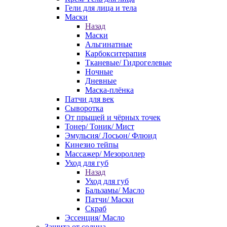
Гели для лица и тела
Маски
Назад
Маски
Альгинатные
Карбокситерапия
Тканевые/ Гидрогелевые
Ночные
Дневные
Маска-плёнка
Патчи для век
Сыворотка
От прыщей и чёрных точек
Тонер/ Тоник/ Мист
Эмульсия/ Лосьон/ Флюид
Кинезио тейпы
Массажер/ Мезороллер
Уход для губ
Назад
Уход для губ
Бальзамы/ Масло
Патчи/ Маски
Скраб
Эссенция/ Масло
Защита от солнца