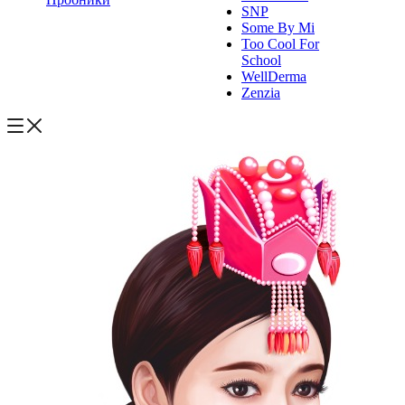
SNP
Some By Mi
Too Cool For
School
WellDerma
Zenzia