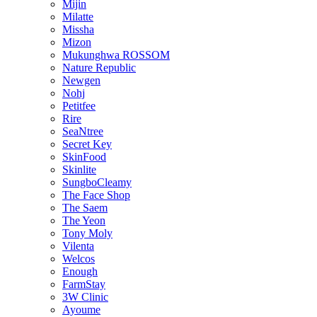
Mijin
Milatte
Missha
Mizon
Mukunghwa ROSSOM
Nature Republic
Newgen
Nohj
Petitfee
Rire
SeaNtree
Secret Key
SkinFood
Skinlite
SungboCleamy
The Face Shop
The Saem
The Yeon
Tony Moly
Vilenta
Welcos
Enough
FarmStay
3W Clinic
Ayoume