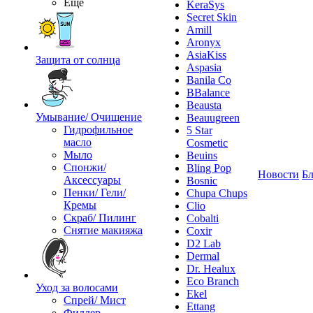
Ещё
KeraSys
Secret Skin
Amill
Aronyx
AsiaKiss
Защита от солнца
Aspasia
Banila Co
BBalance
Beausta
Умывание/ Очищение
Beauugreen
Гидрофильное
5 Star
масло
Cosmetic
Мыло
Beuins
Спонжи/
Bling Pop
Новости
Бл
Аксессуары
Bosnic
Пенки/ Гели/
Chupa Chups
Кремы
Clio
Скраб/ Пилинг
Cobalti
Снятие макияжа
Coxir
D2 Lab
Dermal
Dr. Healux
Eco Branch
Уход за волосами
Ekel
Спрей/ Мист
Ettang
Филлер