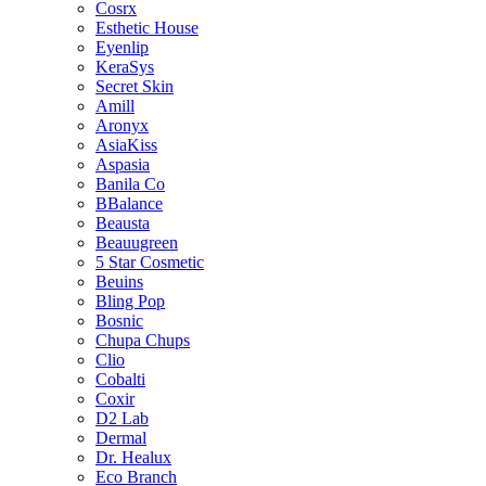
Cosrx
Esthetic House
Eyenlip
KeraSys
Secret Skin
Amill
Aronyx
AsiaKiss
Aspasia
Banila Co
BBalance
Beausta
Beauugreen
5 Star Cosmetic
Beuins
Bling Pop
Bosnic
Chupa Chups
Clio
Cobalti
Coxir
D2 Lab
Dermal
Dr. Healux
Eco Branch