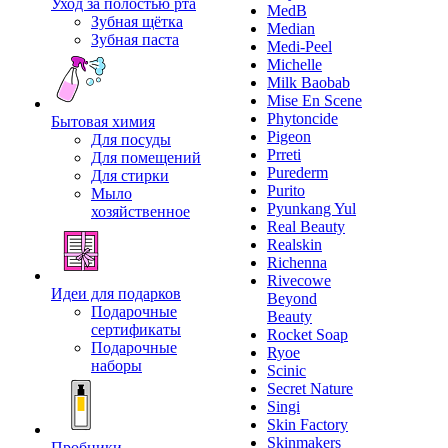
Уход за полостью рта
MedB
Зубная щётка
Median
Зубная паста
Medi-Peel
Michelle
Milk Baobab
Mise En Scene
Phytoncide
Бытовая химия
Pigeon
Для посуды
Prreti
Для помещений
Purederm
Для стирки
Purito
Мыло
Pyunkang Yul
хозяйственное
Real Beauty
Realskin
Richenna
Rivecowe
Идеи для подарков
Beyond
Подарочные
Beauty
сертификаты
Rocket Soap
Подарочные
Ryoe
наборы
Scinic
Secret Nature
Singi
Skin Factory
Skinmakers
Пробники