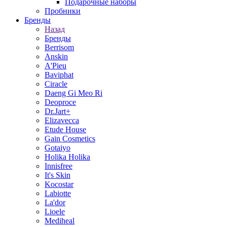
Подарочные наборы
Пробники
Бренды
Назад
Бренды
Berrisom
Anskin
A'Pieu
Baviphat
Ciracle
Daeng Gi Meo Ri
Deoproce
Dr.Jart+
Elizavecca
Etude House
Gain Cosmetics
Gotaiyo
Holika Holika
Innisfree
It's Skin
Kocostar
Labiotte
La'dor
Lioele
Mediheal