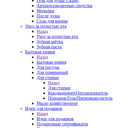
Гель для душа/ Скраб
Антицеллюлитные средства
Мочалки
После душа
Соль для ванны
Уход за полостью рта
Назад
Уход за полостью рта
Зубная щётка
Зубная паста
Бытовая химия
Назад
Бытовая химия
Для посуды
Для помещений
Для стирки
Назад
Для стирки
Кондиционер/Ополаскиватель
Порошок/Гель/Пятновыводитель
Мыло хозяйственное
Идеи для подарков
Назад
Идеи для подарков
Подарочные сертификаты