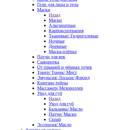
Гели для лица и тела
Маски
Назад
Маски
Альгинатные
Карбокситерапия
Тканевые/ Гидрогелевые
Ночные
Дневные
Маска-плёнка
Патчи для век
Сыворотка
От прыщей и чёрных точек
Тонер/ Тоник/ Мист
Эмульсия/ Лосьон/ Флюид
Кинезио тейпы
Массажер/ Мезороллер
Уход для губ
Назад
Уход для губ
Бальзамы/ Масло
Патчи/ Маски
Скраб
Эссенция/ Масло
Защита от солнца