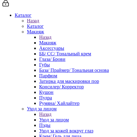
Каталог
Назад
Каталог
Макияж
Назад
Макияж
Аксессуары
ББ/ СС/ Тональный крем
Глаза/ Брови
Губы
База/ Праймер/ Тональная основа
Парфюм
Затирка для маскировки пор
Консилер/ Корректор
Кушон
Пудра
Румяна/ Хайлайтер
Уход за лицом
Назад
Уход за лицом
Пэды
Уход за кожей вокруг глаз
Крем/ Гель для лица