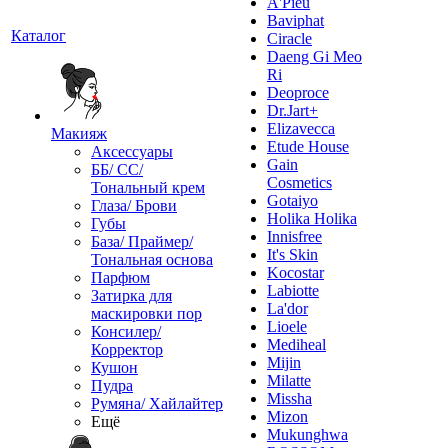
A'Pieu
Baviphat
Каталог
Ciracle
Daeng Gi Meo
Ri
Deoproce
Dr.Jart+
Elizavecca
Макияж
Etude House
Аксессуары
Gain
ББ/ СС/
Cosmetics
Тональный крем
Gotaiyo
Глаза/ Брови
Holika Holika
Губы
Innisfree
База/ Праймер/
It's Skin
Тональная основа
Kocostar
Парфюм
Labiotte
Затирка для
La'dor
маскировки пор
Lioele
Консилер/
Mediheal
Корректор
Mijin
Кушон
Milatte
Пудра
Missha
Румяна/ Хайлайтер
Mizon
Ещё
Mukunghwa