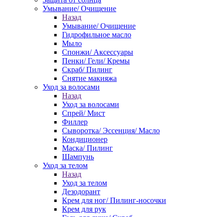
Умывание/ Очищение
Назад
Умывание/ Очищение
Гидрофильное масло
Мыло
Спонжи/ Аксессуары
Пенки/ Гели/ Кремы
Скраб/ Пилинг
Снятие макияжа
Уход за волосами
Назад
Уход за волосами
Спрей/ Мист
Филлер
Сыворотка/ Эссенция/ Масло
Кондиционер
Маска/ Пилинг
Шампунь
Уход за телом
Назад
Уход за телом
Дезодорант
Крем для ног/ Пилинг-носочки
Крем для рук