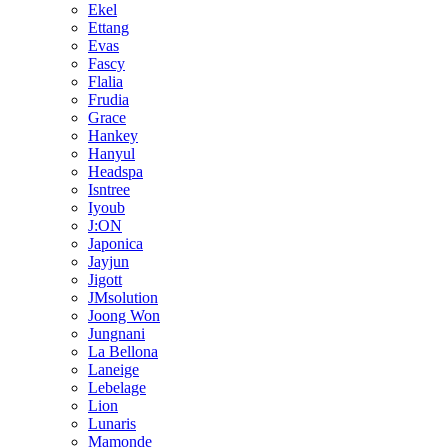
Ekel
Ettang
Evas
Fascy
Flalia
Frudia
Grace
Hankey
Hanyul
Headspa
Isntree
Iyoub
J:ON
Japonica
Jayjun
Jigott
JMsolution
Joong Won
Jungnani
La Bellona
Laneige
Lebelage
Lion
Lunaris
Mamonde