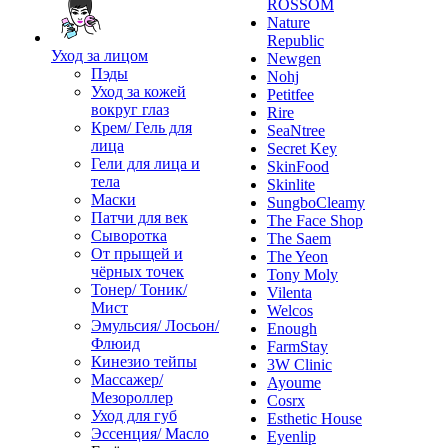
ROSSOM
Nature
Republic
Уход за лицом
Newgen
Пэды
Nohj
Уход за кожей
Petitfee
вокруг глаз
Rire
Крем/ Гель для
SeaNtree
лица
Secret Key
Гели для лица и
SkinFood
тела
Skinlite
Маски
SungboCleamy
Патчи для век
The Face Shop
Сыворотка
The Saem
От прыщей и
The Yeon
чёрных точек
Tony Moly
Тонер/ Тоник/
Vilenta
Мист
Welcos
Эмульсия/ Лосьон/
Enough
Флюид
FarmStay
Кинезио тейпы
3W Clinic
Массажер/
Ayoume
Мезороллер
Cosrx
Уход для губ
Esthetic House
Эссенция/ Масло
Eyenlip