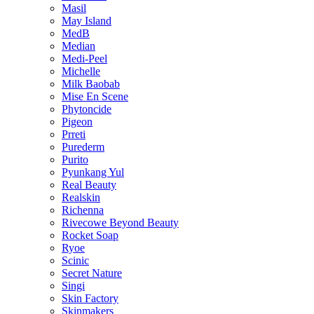
Masil
May Island
MedB
Median
Medi-Peel
Michelle
Milk Baobab
Mise En Scene
Phytoncide
Pigeon
Prreti
Purederm
Purito
Pyunkang Yul
Real Beauty
Realskin
Richenna
Rivecowe Beyond Beauty
Rocket Soap
Ryoe
Scinic
Secret Nature
Singi
Skin Factory
Skinmakers