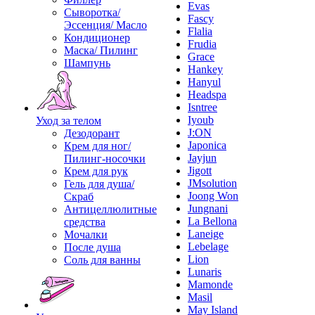
Evas
Сыворотка/
Fascy
Эссенция/ Масло
Flalia
Кондиционер
Frudia
Маска/ Пилинг
Grace
Шампунь
Hankey
Hanyul
Headspa
Isntree
Iyoub
Уход за телом
J:ON
Дезодорант
Japonica
Крем для ног/
Jayjun
Пилинг-носочки
Jigott
Крем для рук
JMsolution
Гель для душа/
Joong Won
Скраб
Jungnani
Антицеллюлитные
La Bellona
средства
Laneige
Мочалки
Lebelage
После душа
Lion
Соль для ванны
Lunaris
Mamonde
Masil
May Island