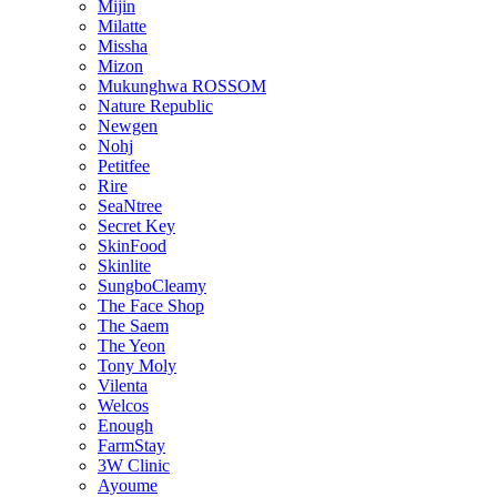
Mijin
Milatte
Missha
Mizon
Mukunghwa ROSSOM
Nature Republic
Newgen
Nohj
Petitfee
Rire
SeaNtree
Secret Key
SkinFood
Skinlite
SungboCleamy
The Face Shop
The Saem
The Yeon
Tony Moly
Vilenta
Welcos
Enough
FarmStay
3W Clinic
Ayoume