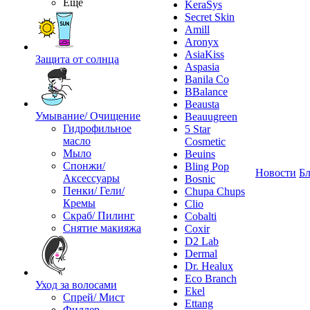
Ещё
KeraSys
Secret Skin
Amill
Aronyx
AsiaKiss
Защита от солнца
Aspasia
Banila Co
BBalance
Beausta
Умывание/ Очищение
Beauugreen
Гидрофильное
5 Star
масло
Cosmetic
Мыло
Beuins
Спонжи/
Bling Pop
Новости
Бл
Аксессуары
Bosnic
Пенки/ Гели/
Chupa Chups
Кремы
Clio
Скраб/ Пилинг
Cobalti
Снятие макияжа
Coxir
D2 Lab
Dermal
Dr. Healux
Eco Branch
Уход за волосами
Ekel
Спрей/ Мист
Ettang
Филлер