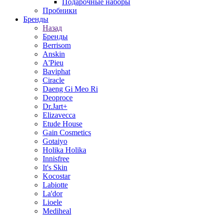
Подарочные наборы
Пробники
Бренды
Назад
Бренды
Berrisom
Anskin
A'Pieu
Baviphat
Ciracle
Daeng Gi Meo Ri
Deoproce
Dr.Jart+
Elizavecca
Etude House
Gain Cosmetics
Gotaiyo
Holika Holika
Innisfree
It's Skin
Kocostar
Labiotte
La'dor
Lioele
Mediheal