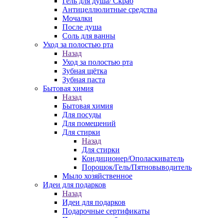
Гель для душа/ Скраб
Антицеллюлитные средства
Мочалки
После душа
Соль для ванны
Уход за полостью рта
Назад
Уход за полостью рта
Зубная щётка
Зубная паста
Бытовая химия
Назад
Бытовая химия
Для посуды
Для помещений
Для стирки
Назад
Для стирки
Кондиционер/Ополаскиватель
Порошок/Гель/Пятновыводитель
Мыло хозяйственное
Идеи для подарков
Назад
Идеи для подарков
Подарочные сертификаты