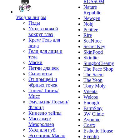
ROSSOM
Nature
Republic
Уход за лицом
Newgen
Пэды
Nohj
Уход за кожей
Petitfee
вокруг глаз
Rire
Крем/ Гель для
SeaNtree
лица
Secret Key
Гели для лица и
SkinFood
тела
Skinlite
Маски
SungboCleamy
Патчи для век
The Face Shop
Сыворотка
The Saem
От прыщей и
The Yeon
чёрных точек
Tony Moly
Тонер/ Тоник/
Vilenta
Мист
Welcos
Эмульсия/ Лосьон/
Enough
Флюид
FarmStay
Кинезио тейпы
3W Clinic
Массажер/
Ayoume
Мезороллер
Cosrx
Уход для губ
Esthetic House
Эссенция/ Масло
Eyenlip