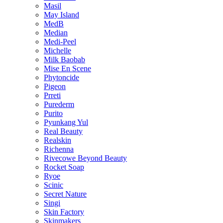
Masil
May Island
MedB
Median
Medi-Peel
Michelle
Milk Baobab
Mise En Scene
Phytoncide
Pigeon
Prreti
Purederm
Purito
Pyunkang Yul
Real Beauty
Realskin
Richenna
Rivecowe Beyond Beauty
Rocket Soap
Ryoe
Scinic
Secret Nature
Singi
Skin Factory
Skinmakers