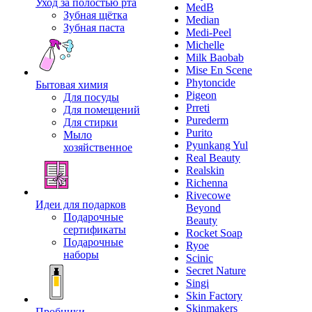
Уход за полостью рта
MedB
Зубная щётка
Median
Зубная паста
Medi-Peel
Michelle
Milk Baobab
Mise En Scene
Phytoncide
Бытовая химия
Pigeon
Для посуды
Prreti
Для помещений
Purederm
Для стирки
Purito
Мыло
Pyunkang Yul
хозяйственное
Real Beauty
Realskin
Richenna
Rivecowe
Идеи для подарков
Beyond
Подарочные
Beauty
сертификаты
Rocket Soap
Подарочные
Ryoe
наборы
Scinic
Secret Nature
Singi
Skin Factory
Skinmakers
Пробники