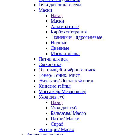
Гели для лица и тела
Маски
Назад
Маски
Альгинатные
Карбокситерапия
Тканевые/ Гидрогелевые
Ночные
Дневные
Маска-плёнка
Патчи для век
Сыворотка
От прыщей и чёрных точек
Тонер/ Тоник/ Мист
Эмульсия/ Лосьон/ Флюид
Кинезио тейпы
Массажер/ Мезороллер
Уход для губ
Назад
Уход для губ
Бальзамы/ Масло
Патчи/ Маски
Скраб
Эссенция/ Масло
Защита от солнца