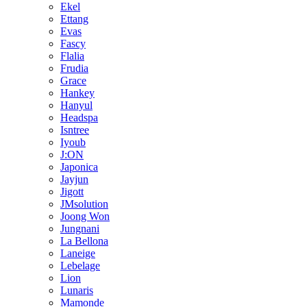
Ekel
Ettang
Evas
Fascy
Flalia
Frudia
Grace
Hankey
Hanyul
Headspa
Isntree
Iyoub
J:ON
Japonica
Jayjun
Jigott
JMsolution
Joong Won
Jungnani
La Bellona
Laneige
Lebelage
Lion
Lunaris
Mamonde