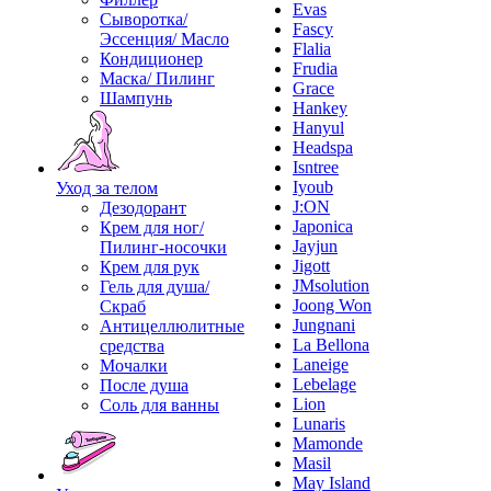
Evas
Сыворотка/
Fascy
Эссенция/ Масло
Flalia
Кондиционер
Frudia
Маска/ Пилинг
Grace
Шампунь
Hankey
Hanyul
Headspa
Isntree
Iyoub
Уход за телом
J:ON
Дезодорант
Japonica
Крем для ног/
Jayjun
Пилинг-носочки
Jigott
Крем для рук
JMsolution
Гель для душа/
Joong Won
Скраб
Jungnani
Антицеллюлитные
La Bellona
средства
Laneige
Мочалки
Lebelage
После душа
Lion
Соль для ванны
Lunaris
Mamonde
Masil
May Island