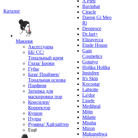
A'Pieu
Baviphat
Каталог
Ciracle
Daeng Gi Meo
Ri
Deoproce
Dr.Jart+
Elizavecca
Макияж
Etude House
Аксессуары
Gain
ББ/ СС/
Cosmetics
Тональный крем
Gotaiyo
Глаза/ Брови
Holika Holika
Губы
Innisfree
База/ Праймер/
It's Skin
Тональная основа
Kocostar
Парфюм
Labiotte
Затирка для
La'dor
маскировки пор
Lioele
Консилер/
Mediheal
Корректор
Mijin
Кушон
Milatte
Пудра
Missha
Румяна/ Хайлайтер
Mizon
Ещё
Mukunghwa