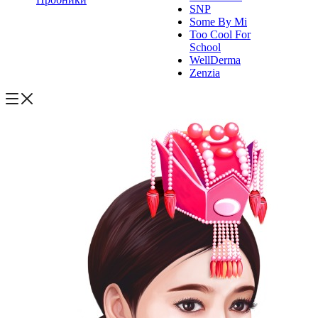
SNP
Some By Mi
Too Cool For
School
WellDerma
Zenzia