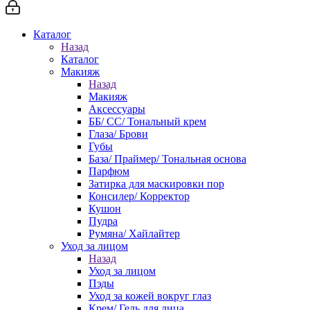
Каталог
Назад
Каталог
Макияж
Назад
Макияж
Аксессуары
ББ/ СС/ Тональный крем
Глаза/ Брови
Губы
База/ Праймер/ Тональная основа
Парфюм
Затирка для маскировки пор
Консилер/ Корректор
Кушон
Пудра
Румяна/ Хайлайтер
Уход за лицом
Назад
Уход за лицом
Пэды
Уход за кожей вокруг глаз
Крем/ Гель для лица