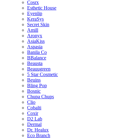
Cosrx
Esthetic House
Eyenlip
KeraSys
Secret Skin
Amill
Aronyx
AsiaKiss
Aspasia
Banila Co
BBalance
Beausta
Beauugreen
5 Star Cosmetic
Beuins
Bling Pop
Bosnic
Chupa Chups
Clio
Cobalti
Coxir
D2 Lab
Dermal
Dr. Healux
Eco Branch