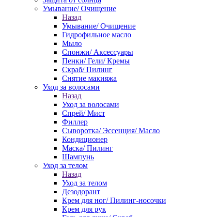
Умывание/ Очищение
Назад
Умывание/ Очищение
Гидрофильное масло
Мыло
Спонжи/ Аксессуары
Пенки/ Гели/ Кремы
Скраб/ Пилинг
Снятие макияжа
Уход за волосами
Назад
Уход за волосами
Спрей/ Мист
Филлер
Сыворотка/ Эссенция/ Масло
Кондиционер
Маска/ Пилинг
Шампунь
Уход за телом
Назад
Уход за телом
Дезодорант
Крем для ног/ Пилинг-носочки
Крем для рук