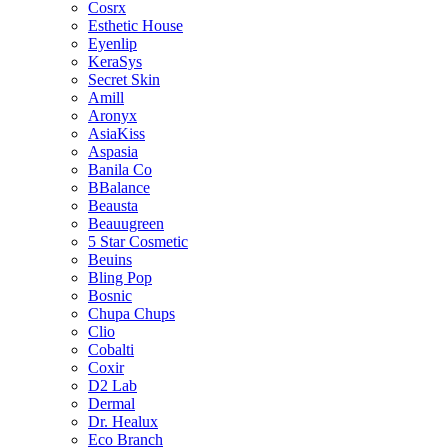
Cosrx
Esthetic House
Eyenlip
KeraSys
Secret Skin
Amill
Aronyx
AsiaKiss
Aspasia
Banila Co
BBalance
Beausta
Beauugreen
5 Star Cosmetic
Beuins
Bling Pop
Bosnic
Chupa Chups
Clio
Cobalti
Coxir
D2 Lab
Dermal
Dr. Healux
Eco Branch