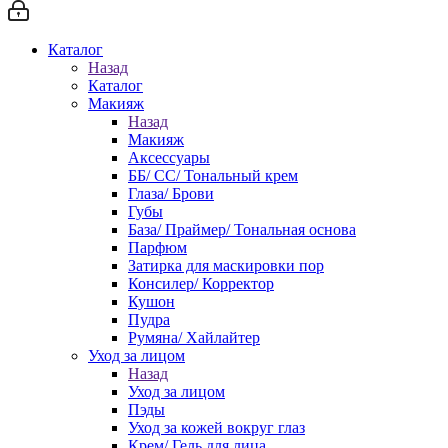
Каталог
Назад
Каталог
Макияж
Назад
Макияж
Аксессуары
ББ/ СС/ Тональный крем
Глаза/ Брови
Губы
База/ Праймер/ Тональная основа
Парфюм
Затирка для маскировки пор
Консилер/ Корректор
Кушон
Пудра
Румяна/ Хайлайтер
Уход за лицом
Назад
Уход за лицом
Пэды
Уход за кожей вокруг глаз
Крем/ Гель для лица