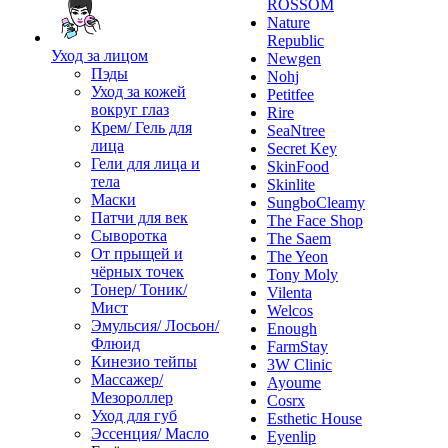
ROSSOM
Nature
Republic
Уход за лицом
Newgen
Пэды
Nohj
Уход за кожей
Petitfee
вокруг глаз
Rire
Крем/ Гель для
SeaNtree
лица
Secret Key
Гели для лица и
SkinFood
тела
Skinlite
Маски
SungboCleamy
Патчи для век
The Face Shop
Сыворотка
The Saem
От прыщей и
The Yeon
чёрных точек
Tony Moly
Тонер/ Тоник/
Vilenta
Мист
Welcos
Эмульсия/ Лосьон/
Enough
Флюид
FarmStay
Кинезио тейпы
3W Clinic
Массажер/
Ayoume
Мезороллер
Cosrx
Уход для губ
Esthetic House
Эссенция/ Масло
Eyenlip