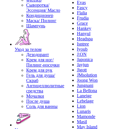
Evas
Сыворотка/
Fascy
Эссенция/ Масло
Flalia
Кондиционер
Frudia
Маска/ Пилинг
Grace
Шампунь
Hankey
Hanyul
Headspa
Isntree
Iyoub
Уход за телом
J:ON
Дезодорант
Japonica
Крем для ног/
Jayjun
Пилинг-носочки
Jigott
Крем для рук
JMsolution
Гель для душа/
Joong Won
Скраб
Jungnani
Антицеллюлитные
La Bellona
средства
Laneige
Мочалки
Lebelage
После душа
Lion
Соль для ванны
Lunaris
Mamonde
Masil
May Island