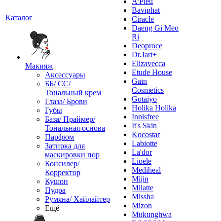
A'Pieu
Baviphat
Каталог
Ciracle
Daeng Gi Meo
Ri
Deoproce
Dr.Jart+
Elizavecca
Макияж
Etude House
Аксессуары
Gain
ББ/ СС/
Cosmetics
Тональный крем
Gotaiyo
Глаза/ Брови
Holika Holika
Губы
Innisfree
База/ Праймер/
It's Skin
Тональная основа
Kocostar
Парфюм
Labiotte
Затирка для
La'dor
маскировки пор
Lioele
Консилер/
Mediheal
Корректор
Mijin
Кушон
Milatte
Пудра
Missha
Румяна/ Хайлайтер
Mizon
Ещё
Mukunghwa