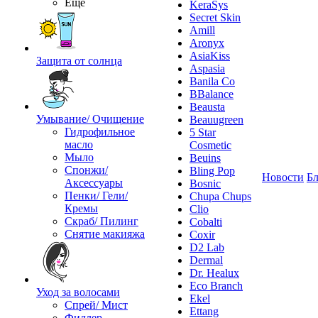
Ещё
KeraSys
Secret Skin
Amill
Aronyx
AsiaKiss
Защита от солнца
Aspasia
Banila Co
BBalance
Beausta
Умывание/ Очищение
Beauugreen
Гидрофильное
5 Star
масло
Cosmetic
Мыло
Beuins
Спонжи/
Bling Pop
Новости
Бл
Аксессуары
Bosnic
Пенки/ Гели/
Chupa Chups
Кремы
Clio
Скраб/ Пилинг
Cobalti
Снятие макияжа
Coxir
D2 Lab
Dermal
Dr. Healux
Eco Branch
Уход за волосами
Ekel
Спрей/ Мист
Ettang
Филлер