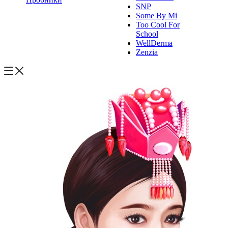
SNP
Some By Mi
Too Cool For
School
WellDerma
Zenzia