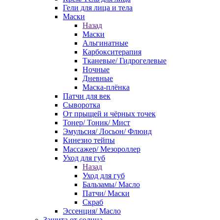
Гели для лица и тела
Маски
Назад
Маски
Альгинатные
Карбокситерапия
Тканевые/ Гидрогелевые
Ночные
Дневные
Маска-плёнка
Патчи для век
Сыворотка
От прыщей и чёрных точек
Тонер/ Тоник/ Мист
Эмульсия/ Лосьон/ Флюид
Кинезио тейпы
Массажер/ Мезороллер
Уход для губ
Назад
Уход для губ
Бальзамы/ Масло
Патчи/ Маски
Скраб
Эссенция/ Масло
Защита от солнца