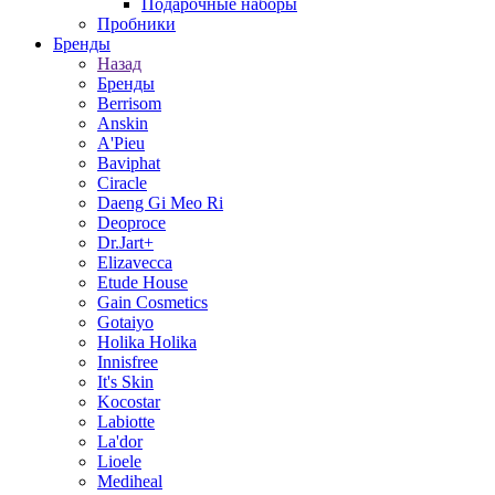
Подарочные наборы
Пробники
Бренды
Назад
Бренды
Berrisom
Anskin
A'Pieu
Baviphat
Ciracle
Daeng Gi Meo Ri
Deoproce
Dr.Jart+
Elizavecca
Etude House
Gain Cosmetics
Gotaiyo
Holika Holika
Innisfree
It's Skin
Kocostar
Labiotte
La'dor
Lioele
Mediheal