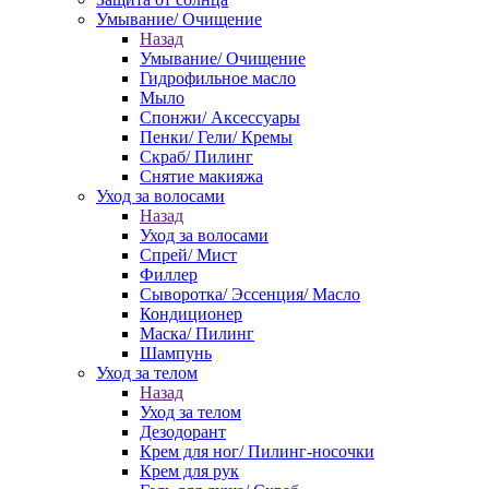
Умывание/ Очищение
Назад
Умывание/ Очищение
Гидрофильное масло
Мыло
Спонжи/ Аксессуары
Пенки/ Гели/ Кремы
Скраб/ Пилинг
Снятие макияжа
Уход за волосами
Назад
Уход за волосами
Спрей/ Мист
Филлер
Сыворотка/ Эссенция/ Масло
Кондиционер
Маска/ Пилинг
Шампунь
Уход за телом
Назад
Уход за телом
Дезодорант
Крем для ног/ Пилинг-носочки
Крем для рук