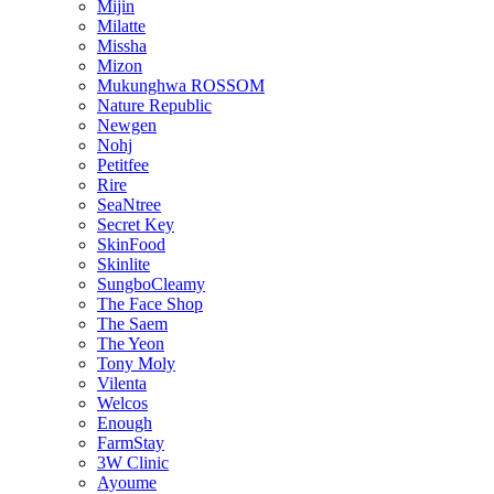
Mijin
Milatte
Missha
Mizon
Mukunghwa ROSSOM
Nature Republic
Newgen
Nohj
Petitfee
Rire
SeaNtree
Secret Key
SkinFood
Skinlite
SungboCleamy
The Face Shop
The Saem
The Yeon
Tony Moly
Vilenta
Welcos
Enough
FarmStay
3W Clinic
Ayoume