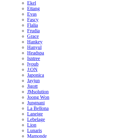
Ekel
Ettang
Evas
Fascy
Flalia
Frudia
Grace
Hankey
Hanyul
Headspa
Isntree
Iyoub
J:ON
Japonica
Jayjun
Jigott
JMsolution
Joong Won
Jungnani
La Bellona
Laneige
Lebelage
Lion
Lunaris
Mamonde