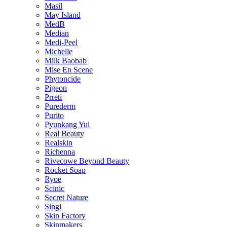
Masil
May Island
MedB
Median
Medi-Peel
Michelle
Milk Baobab
Mise En Scene
Phytoncide
Pigeon
Prreti
Purederm
Purito
Pyunkang Yul
Real Beauty
Realskin
Richenna
Rivecowe Beyond Beauty
Rocket Soap
Ryoe
Scinic
Secret Nature
Singi
Skin Factory
Skinmakers