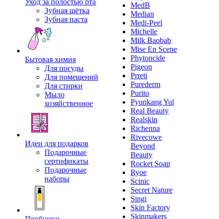
Уход за полостью рта
MedB
Зубная щётка
Median
Зубная паста
Medi-Peel
Michelle
Milk Baobab
Mise En Scene
Phytoncide
Бытовая химия
Pigeon
Для посуды
Prreti
Для помещений
Purederm
Для стирки
Purito
Мыло
Pyunkang Yul
хозяйственное
Real Beauty
Realskin
Richenna
Rivecowe
Идеи для подарков
Beyond
Подарочные
Beauty
сертификаты
Rocket Soap
Подарочные
Ryoe
наборы
Scinic
Secret Nature
Singi
Skin Factory
Skinmakers
Пробники