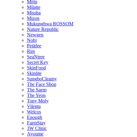
Mijin
Milatte
Missha
Mizon
Mukunghwa ROSSOM
Nature Republic
Newgen
Nohj
Petitfee
Rire
SeaNtree
Secret Key
SkinFood
Skinlite
SungboCleamy
The Face Shop
The Saem
The Yeon
Tony Moly
Vilenta
Welcos
Enough
FarmStay
3W Clinic
Ayoume