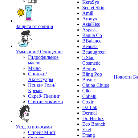
Ещё
KeraSys
Secret Skin
Amill
Aronyx
AsiaKiss
Защита от солнца
Aspasia
Banila Co
BBalance
Beausta
Умывание/ Очищение
Beauugreen
Гидрофильное
5 Star
масло
Cosmetic
Мыло
Beuins
Спонжи/
Bling Pop
Новости
Бл
Аксессуары
Bosnic
Пенки/ Гели/
Chupa Chups
Кремы
Clio
Скраб/ Пилинг
Cobalti
Снятие макияжа
Coxir
D2 Lab
Dermal
Dr. Healux
Eco Branch
Уход за волосами
Ekel
Спрей/ Мист
Ettang
Филлер