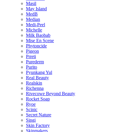
Masil
May Island
MedB
Median
Medi-Peel
Michelle
Milk Baobab
Mise En Scene
Phytoncide
Pigeon
Prreti
Purederm
Purito
Pyunkang Yul
Real Beauty
Realskin
Richenna
Rivecowe Beyond Beauty
Rocket Soap
Ryoe
Scinic
Secret Nature
Singi
Skin Factory
Skinmakers