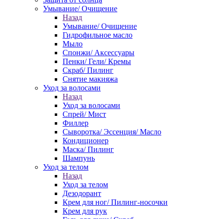
Умывание/ Очищение
Назад
Умывание/ Очищение
Гидрофильное масло
Мыло
Спонжи/ Аксессуары
Пенки/ Гели/ Кремы
Скраб/ Пилинг
Снятие макияжа
Уход за волосами
Назад
Уход за волосами
Спрей/ Мист
Филлер
Сыворотка/ Эссенция/ Масло
Кондиционер
Маска/ Пилинг
Шампунь
Уход за телом
Назад
Уход за телом
Дезодорант
Крем для ног/ Пилинг-носочки
Крем для рук