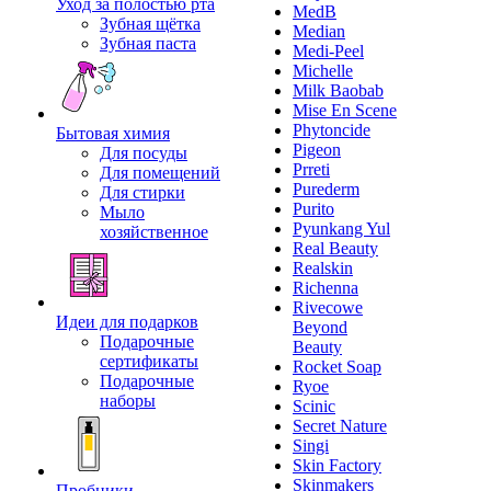
Уход за полостью рта
MedB
Зубная щётка
Median
Зубная паста
Medi-Peel
Michelle
Milk Baobab
Mise En Scene
Phytoncide
Бытовая химия
Pigeon
Для посуды
Prreti
Для помещений
Purederm
Для стирки
Purito
Мыло
Pyunkang Yul
хозяйственное
Real Beauty
Realskin
Richenna
Rivecowe
Идеи для подарков
Beyond
Подарочные
Beauty
сертификаты
Rocket Soap
Подарочные
Ryoe
наборы
Scinic
Secret Nature
Singi
Skin Factory
Skinmakers
Пробники