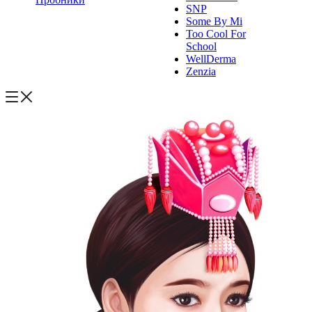
SNP
Some By Mi
Too Cool For
School
WellDerma
Zenzia