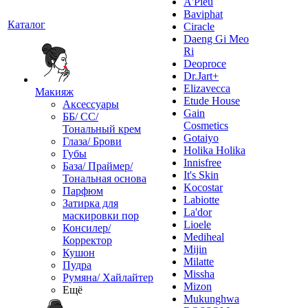
A'Pieu
Baviphat
Каталог
Ciracle
Daeng Gi Meo
Ri
Deoproce
Dr.Jart+
Elizavecca
Макияж
Etude House
Аксессуары
Gain
ББ/ СС/
Cosmetics
Тональный крем
Gotaiyo
Глаза/ Брови
Holika Holika
Губы
Innisfree
База/ Праймер/
It's Skin
Тональная основа
Kocostar
Парфюм
Labiotte
Затирка для
La'dor
маскировки пор
Lioele
Консилер/
Mediheal
Корректор
Mijin
Кушон
Milatte
Пудра
Missha
Румяна/ Хайлайтер
Mizon
Ещё
Mukunghwa