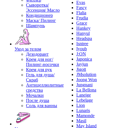
Evas
Сыворотка/
Fascy
Эссенция/ Масло
Flalia
Кондиционер
Frudia
Маска/ Пилинг
Grace
Шампунь
Hankey
Hanyul
Headspa
Isntree
Iyoub
Уход за телом
J:ON
Дезодорант
Japonica
Крем для ног/
Jayjun
Пилинг-носочки
Jigott
Крем для рук
JMsolution
Гель для душа/
Joong Won
Скраб
Jungnani
Антицеллюлитные
La Bellona
средства
Laneige
Мочалки
Lebelage
После душа
Lion
Соль для ванны
Lunaris
Mamonde
Masil
May Island