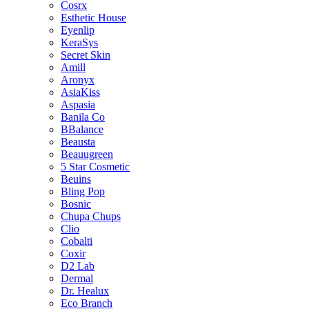
Cosrx
Esthetic House
Eyenlip
KeraSys
Secret Skin
Amill
Aronyx
AsiaKiss
Aspasia
Banila Co
BBalance
Beausta
Beauugreen
5 Star Cosmetic
Beuins
Bling Pop
Bosnic
Chupa Chups
Clio
Cobalti
Coxir
D2 Lab
Dermal
Dr. Healux
Eco Branch