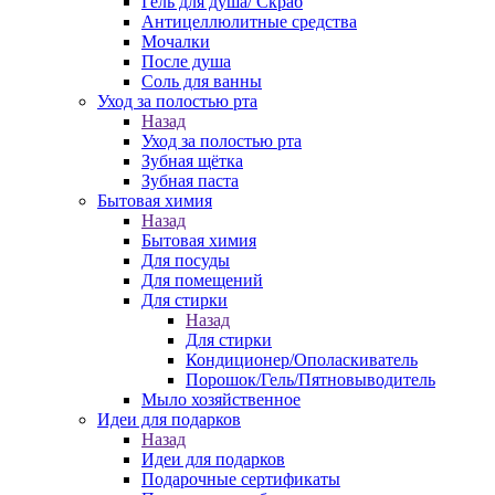
Гель для душа/ Скраб
Антицеллюлитные средства
Мочалки
После душа
Соль для ванны
Уход за полостью рта
Назад
Уход за полостью рта
Зубная щётка
Зубная паста
Бытовая химия
Назад
Бытовая химия
Для посуды
Для помещений
Для стирки
Назад
Для стирки
Кондиционер/Ополаскиватель
Порошок/Гель/Пятновыводитель
Мыло хозяйственное
Идеи для подарков
Назад
Идеи для подарков
Подарочные сертификаты