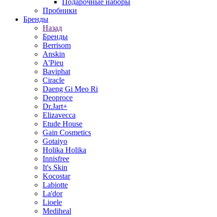
Подарочные наборы
Пробники
Бренды
Назад
Бренды
Berrisom
Anskin
A'Pieu
Baviphat
Ciracle
Daeng Gi Meo Ri
Deoproce
Dr.Jart+
Elizavecca
Etude House
Gain Cosmetics
Gotaiyo
Holika Holika
Innisfree
It's Skin
Kocostar
Labiotte
La'dor
Lioele
Mediheal