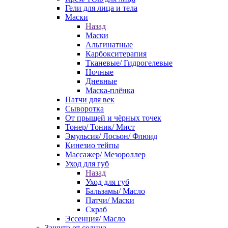
Гели для лица и тела
Маски
Назад
Маски
Альгинатные
Карбокситерапия
Тканевые/ Гидрогелевые
Ночные
Дневные
Маска-плёнка
Патчи для век
Сыворотка
От прыщей и чёрных точек
Тонер/ Тоник/ Мист
Эмульсия/ Лосьон/ Флюид
Кинезио тейпы
Массажер/ Мезороллер
Уход для губ
Назад
Уход для губ
Бальзамы/ Масло
Патчи/ Маски
Скраб
Эссенция/ Масло
Защита от солнца