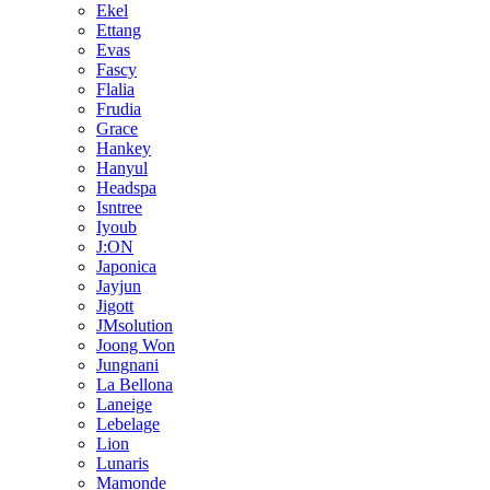
Ekel
Ettang
Evas
Fascy
Flalia
Frudia
Grace
Hankey
Hanyul
Headspa
Isntree
Iyoub
J:ON
Japonica
Jayjun
Jigott
JMsolution
Joong Won
Jungnani
La Bellona
Laneige
Lebelage
Lion
Lunaris
Mamonde