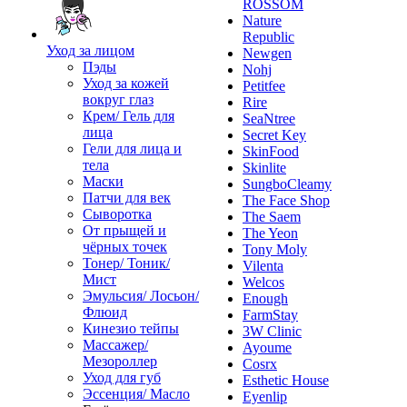
ROSSOM
Nature
Republic
Уход за лицом
Newgen
Пэды
Nohj
Уход за кожей
Petitfee
вокруг глаз
Rire
Крем/ Гель для
SeaNtree
лица
Secret Key
Гели для лица и
SkinFood
тела
Skinlite
Маски
SungboCleamy
Патчи для век
The Face Shop
Сыворотка
The Saem
От прыщей и
The Yeon
чёрных точек
Tony Moly
Тонер/ Тоник/
Vilenta
Мист
Welcos
Эмульсия/ Лосьон/
Enough
Флюид
FarmStay
Кинезио тейпы
3W Clinic
Массажер/
Ayoume
Мезороллер
Cosrx
Уход для губ
Esthetic House
Эссенция/ Масло
Eyenlip